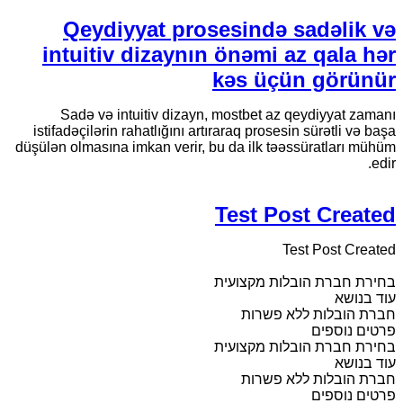
Qeydiyyat prosesində sadəlik və
intuitiv dizaynın önəmi az qala hər
kəs üçün görünür
Sadə və intuitiv dizayn, mostbet az qeydiyyat zamanı
istifadəçilərin rahatlığını artıraraq prosesin sürətli və başa
düşülən olmasına imkan verir, bu da ilk təəssüratları mühüm
edir.
Test Post Created
Test Post Created
בחירת חברת הובלות מקצועית
עוד בנושא
חברת הובלות ללא פשרות
פרטים נוספים
בחירת חברת הובלות מקצועית
עוד בנושא
חברת הובלות ללא פשרות
פרטים נוספים