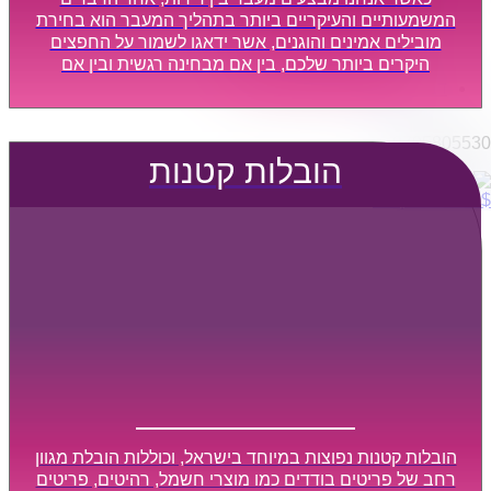
הובלות מפעלים
המשמעותיים והעיקריים ביותר בתהליך המעבר הוא בחירת
שירותי הפצה קו חלוקה
מובילים אמינים והוגנים, אשר ידאגו לשמור על החפצים
היקרים ביותר שלכם, בין אם מבחינה רגשית ובין אם
קבלני משנה הובלות
מבחינה כספית, ויספקו הובלה מהירה, בטוחה, וללא נזקים
דברו איתנו
מיותרים, אשר תקל על תהליך המעבר כמה שיותר.
0795805530
הובלות קטנות
$
0
0
עגלת קניות
הובלות קטנות נפוצות במיוחד בישראל, וכוללות הובלת מגוון
רחב של פריטים בודדים כמו מוצרי חשמל, רהיטים, פריטים