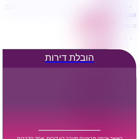
מעוניינים בשירותי הובלות מכל סוג במחירים הטובים ביותר?
הובלת דירות
עוברים דירה?
הובלה עם מנוף
הובלה עם אריזה
זה הזמן לדבר איתנו...
הובלה עם אחסנה
פרופיל החברה
קצת עלינו
טיפים להובלות
הובלת דירות
שירותים נלווים
מידע מקצועי
הובלת דירות
הובלה עם מנוף
הובלה עם אריזה
הובלה עם אחסנה
הובלות ישובים בארץ
הובלות קטנות
הובלת פריטים בודדים
הובלת מוצרי חשמל
הובלת רהיטים
הובלות מיוחדות
הובלות לעסקים
הובלות משרדים
כאשר אנחנו מבצעים מעבר בין דירות, אחד הדברים