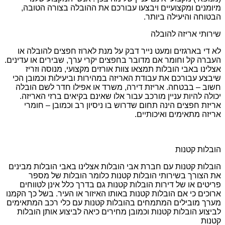
מיומנים ומקצועיים ויבצעו עבורכם את ההובלה בצורה הטובה,
הבטוחה והיעילה ביותר.
שירותי אריזה להובלה
לא די בארגזים ומעט נייר דבק על מנת לארוז חפצים להובלה או
העברה קל וחומר אם מדובר בחפצים יקרי ערך, שבירים או עדינים.
אצלינו באבי הובלות תמצאו צוות אורזים מקצועי, מנוסה וזריז
שיבצע עבורכם את עבודת האריזה במהירות וביעילות וכמובן הכי
חשוב – בבטחה. אריזת דירה, משרד או אפילו חדר לשם הובלה
יכולה להיות עניין מורכב עבור אלו שאינם בקיאים ברזי האריזה.
אריזת חפצים הינה תחום שדרוש בו ניסיון רב וכמובן – חומרי
אריזה מתאימים ואיכותיים.
הובלות קטנות
הובלות קטנות עם חברת אבי הובלות אצלינו באבי הובלות מבינים
את הצורך בשירותי הובלות קטנות כלומר הובלות של מספר
פריטים או של דירות הובלות קטנות גם בדרך כלל אינן לטווחים
ארוכים כי אם הובלות קטנות באותו האיזור או העיר. בשל כך הקמנו
מערך מובילים המתמחים בהובלות קטנות עם כלי רכב המתאימים
לביצוע הובלות קטנות וכמובן מחירים כיאה לביצוע אותן הובלות
קטנות