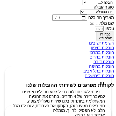
סוג ההובלה
תאריך ההובלה
שם מלא...
טלפון
כמה זה
יעלה לי?
רשימת ישובים
הובלות בצפון
הובלות במרכז
הובלות בדרום
הובלת דירה
הובלות בחיפה
הובלות בתל אביב
הובלות בירושלים
לקוחות מפרגנים לשירותי ההובלות שלנו
פניתי לאבי הובלות כדי למצוא מובילים אמינים
למעבר דירה של 4 חדרים. בחרנו את ההצעה
המשתלמת ביותר וקיבלנו שירות מעל למצופה.
המובילים הגיעו בזמן, תקתקו את העבודה, עזרו לנו מכל
הלב ולא הפסיקו לחייך. מומלץ!
אביתר כהן, נתניה.