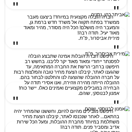
חברה הובלה מקצועית במיוחד! ביצענו מעבר
ממשרד בפתח תקווה אל משרד חדש ברמת גן,
והמעבר היה מושלם! הכל היה מסודר, מהיר ומאוד
מאוד יעיל. תודה רבה!
מירית אביסרור, פ"ת.
חיפשנו חברת הובלות אמינה שתבצע הובלה
לפסנתר ייחודי ומאוד מאוד יקר לליבנו. בחשש רב
חיפשנו ברחבי הרשת את החברה המתאימה, עד
שהגענו לאתר, קיבלנו הצעת מחיר טובה והמלצות רבות
על חברה ההובלה שהוצעה לנו והחלטנו לבחור בהם.
ההובלה הייתה מהירה וזהירה, ואנו אסירי תודה על
הבחירה במובילים מקצועיים ואמינים כאלו. יישר כוח!
אמנון לבנוסקי, שוהם.
חיפשנו מובילים מהיום להיום, וחששנו שהמחיר יהיה
בהתאם... לאחר שנכנסו לאתר, קיבלנו הצעת מחיר
משתלמת במיוחד מחברת ההובלות, ומעל הכל שירות
אדיב ומסביר פנים. תודה רבה!