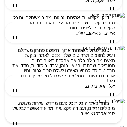
יונתן יעקב, ת"א.
דיוק. מקצועיות. אמינות. זריזות. מחיר משתלם. זה כל
מה שביקשנו כשחיפשנו מובילים באתר, וזה מה
שקיבלנו. ממליצים בחום!
אירינה סוקולוב, חולון
טסנו לטיול משפחתי ארוך וחיפשנו פתרון משתלם
ויעיל לחפצים ולרהיטים שלנו. נכנסו לאתר, ביקשנו
הצעת מחיר להובלה עם אחסנה באזור בת ים.
המובילים שבחרנו הגיעו ובזמן, עבדו ביסודיות, מדדו את
הרהיטים כדי למנוע מאיתנו לשלם סכום גבוה, והיו
אדיבים במיוחד. ממליצה ממש לכל מי שצריך פתרון
כזה!
יעל דותן, בת ים.
בוחר באבי הובלות כל פעם מחדש. שירות מעולה,
מובילים זריזים, ועבודה מקצועית. מה עוד אפשר לבקש?
סמי אברהמי, אזור.