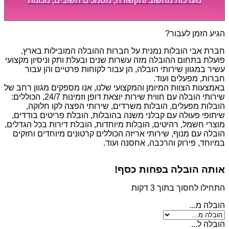
מערכות מחשוב ותקשורת, מסמכים חשובים, מכונות
מסיביות ויקרות, אשר דורשות תשומת לב מיוחדת ואריזה
קפדנית ומסודרת אשר תבטיח תהליך מעבר יעיל ומהיר.
הגיע הזמן לעבור?
חברת אבי הובלות נמנית על חברות ההובלה המובילות בארץ,
פועלת בתחום ההובלה מזה עשרות שנים ובעלת ותק וניסיון מקצועי
עשיר במגוון שירותי הובלה, הן עבור לקוחות פרטיים והן עבור
חברות, מפעלים ועוד.
באמצעות הצוות המיומן והמקצועי שלנו, אנו מספקים מגוון רחב של
שירותי הובלה עם חווית שירות יוצאת דופן וזמינות 24/7, הכוללים:
הובלות מפעלים, הובלות משרדים, שירותי הפצה לקו חלוקה,
שיתופי פעולה עם קבלני משנה בהובלות, הובלת פריטים בודדים,
מוצרי חשמל, רהיטים, הובלות מיוחדות, הובלת דירות בכל הגדלים,
הובלה עם מנוף, שירותי אריזה הכוללים קרטונים מיוחדים וחזקים
במיוחד, פירוק והרכבה, אחסנה ועוד.
אותה הובלה בפחות כסף!
התחילו לחסוך בתוך 3 דקות
הובלה מ...
הובלה ל...