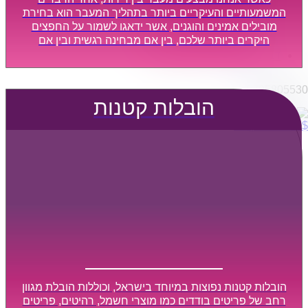
הובלות מפעלים
המשמעותיים והעיקריים ביותר בתהליך המעבר הוא בחירת
שירותי הפצה קו חלוקה
מובילים אמינים והוגנים, אשר ידאגו לשמור על החפצים
היקרים ביותר שלכם, בין אם מבחינה רגשית ובין אם
קבלני משנה הובלות
מבחינה כספית, ויספקו הובלה מהירה, בטוחה, וללא נזקים
דברו איתנו
מיותרים, אשר תקל על תהליך המעבר כמה שיותר.
0795805530
הובלות קטנות
$
0
0
עגלת קניות
הובלות קטנות נפוצות במיוחד בישראל, וכוללות הובלת מגוון
רחב של פריטים בודדים כמו מוצרי חשמל, רהיטים, פריטים