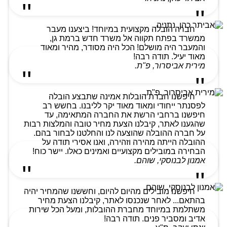
חברה הובלה מקצועית במיוחד! ביצענו מעבר
ממשרד בפתח תקווה אל משרד חדש ברמת גן,
והמעבר היה מושלם! הכל היה מסודר, מהיר ומאוד
מאוד יעיל. תודה רבה!
מירית אביסרור, פ"ת.
חיפשנו חברת הובלות אמינה שתבצע הובלה
לפסנתר ייחודי ומאוד מאוד יקר לליבנו. בחשש רב
חיפשנו ברחבי הרשת את החברה המתאימה, עד
שהגענו לאתר, קיבלנו הצעת מחיר טובה והמלצות רבות
על חברה ההובלה שהוצעה לנו והחלטנו לבחור בהם.
ההובלה הייתה מהירה וזהירה, ואנו אסירי תודה על
הבחירה במובילים מקצועיים ואמינים כאלו. יישר כוח!
אמנון לבנוסקי, שוהם.
חיפשנו מובילים מהיום להיום, וחששנו שהמחיר יהיה
בהתאם... לאחר שנכנסו לאתר, קיבלנו הצעת מחיר
משתלמת במיוחד מחברת ההובלות, ומעל הכל שירות
אדיב ומסביר פנים. תודה רבה!