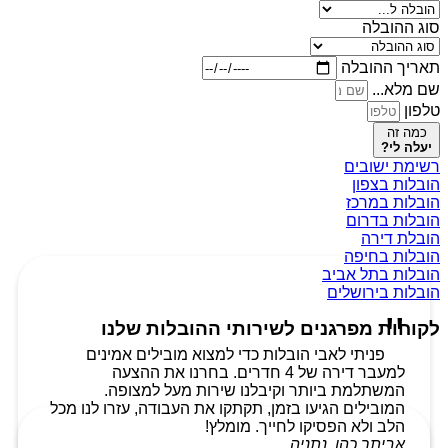
סוג ההובלה
תאריך ההובלה
שם מלא...
טלפון
כמה זה
יעלה לי?
רשימת ישובים
הובלות בצפון
הובלות במרכז
הובלות בדרום
הובלת דירה
הובלות בחיפה
הובלות בתל אביב
הובלות בירושלים
לקוחות מפרגנים לשירותי ההובלות שלנו
פניתי לאבי הובלות כדי למצוא מובילים אמינים
למעבר דירה של 4 חדרים. בחרנו את ההצעה
המשתלמת ביותר וקיבלנו שירות מעל למצופה.
המובילים הגיעו בזמן, תקתקו את העבודה, עזרו לנו מכל
הלב ולא הפסיקו לחייך. מומלץ!
אביתר כהן, נתניה.