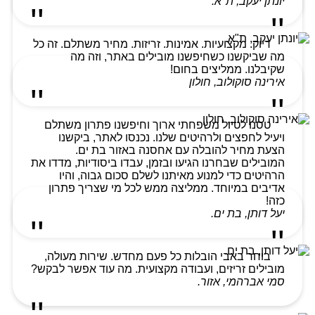
יונתן יעקב, ת"א.
דיוק. מקצועיות. אמינות. זריזות. מחיר משתלם. זה כל
מה שביקשנו כשחיפשנו מובילים באתר, וזה מה
שקיבלנו. ממליצים בחום!
אירינה סוקולוב, חולון
טסנו לטיול משפחתי ארוך וחיפשנו פתרון משתלם
ויעיל לחפצים ולרהיטים שלנו. נכנסו לאתר, ביקשנו
הצעת מחיר להובלה עם אחסנה באזור בת ים.
המובילים שבחרנו הגיעו ובזמן, עבדו ביסודיות, מדדו את
הרהיטים כדי למנוע מאיתנו לשלם סכום גבוה, והיו
אדיבים במיוחד. ממליצה ממש לכל מי שצריך פתרון
כזה!
יעל דותן, בת ים.
בוחר באבי הובלות כל פעם מחדש. שירות מעולה,
מובילים זריזים, ועבודה מקצועית. מה עוד אפשר לבקש?
סמי אברהמי, אזור.