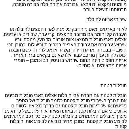
מיומנים ומקצועיים ויבצעו עבורכם את ההובלה בצורה הטובה,
הבטוחה והיעילה ביותר.
שירותי אריזה להובלה
לא די בארגזים ומעט נייר דבק על מנת לארוז חפצים להובלה או
העברה קל וחומר אם מדובר בחפצים יקרי ערך, שבירים או עדינים.
אצלינו באבי הובלות תמצאו צוות אורזים מקצועי, מנוסה וזריז
שיבצע עבורכם את עבודת האריזה במהירות וביעילות וכמובן הכי
חשוב – בבטחה. אריזת דירה, משרד או אפילו חדר לשם הובלה
יכולה להיות עניין מורכב עבור אלו שאינם בקיאים ברזי האריזה.
אריזת חפצים הינה תחום שדרוש בו ניסיון רב וכמובן – חומרי
אריזה מתאימים ואיכותיים.
הובלות קטנות
הובלות קטנות עם חברת אבי הובלות אצלינו באבי הובלות מבינים
את הצורך בשירותי הובלות קטנות כלומר הובלות של מספר
פריטים או של דירות הובלות קטנות גם בדרך כלל אינן לטווחים
ארוכים כי אם הובלות קטנות באותו האיזור או העיר. בשל כך הקמנו
מערך מובילים המתמחים בהובלות קטנות עם כלי רכב המתאימים
לביצוע הובלות קטנות וכמובן מחירים כיאה לביצוע אותן הובלות
קטנות