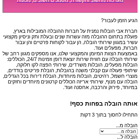
מערכות מחשוב ותקשורת, מסמכים חשובים, מכונות
מסיביות ויקרות, אשר דורשות תשומת לב מיוחדת ואריזה
קפדנית ומסודרת אשר תבטיח תהליך מעבר יעיל ומהיר.
הגיע הזמן לעבור?
חברת אבי הובלות נמנית על חברות ההובלה המובילות בארץ,
פועלת בתחום ההובלה מזה עשרות שנים ובעלת ותק וניסיון מקצועי
עשיר במגוון שירותי הובלה, הן עבור לקוחות פרטיים והן עבור
חברות, מפעלים ועוד.
באמצעות הצוות המיומן והמקצועי שלנו, אנו מספקים מגוון רחב של
שירותי הובלה עם חווית שירות יוצאת דופן וזמינות 24/7, הכוללים:
הובלות מפעלים, הובלות משרדים, שירותי הפצה לקו חלוקה,
שיתופי פעולה עם קבלני משנה בהובלות, הובלת פריטים בודדים,
מוצרי חשמל, רהיטים, הובלות מיוחדות, הובלת דירות בכל הגדלים,
הובלה עם מנוף, שירותי אריזה הכוללים קרטונים מיוחדים וחזקים
במיוחד, פירוק והרכבה, אחסנה ועוד.
אותה הובלה בפחות כסף!
התחילו לחסוך בתוך 3 דקות
הובלה מ...
הובלה ל...