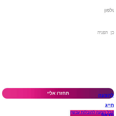
להצעה
חייג
קבל הצעה להובלות עכשיו​
ווצאפ