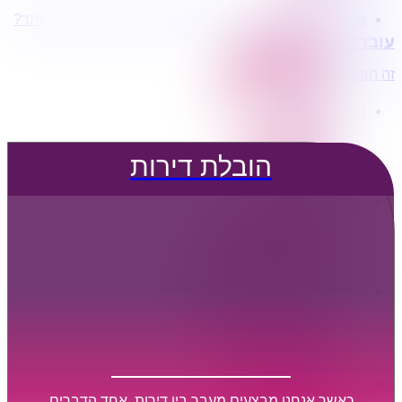
מעוניינים בשירותי הובלות מכל סוג במחירים הטובים ביותר?
הובלת דירות
עוברים דירה?
הובלה עם מנוף
הובלה עם אריזה
זה הזמן לדבר איתנו...
הובלה עם אחסנה
פרופיל החברה
קצת עלינו
טיפים להובלות
הובלת דירות
שירותים נלווים
מידע מקצועי
הובלת דירות
הובלה עם מנוף
הובלה עם אריזה
הובלה עם אחסנה
הובלות ישובים בארץ
הובלות קטנות
הובלת פריטים בודדים
הובלת מוצרי חשמל
הובלת רהיטים
הובלות מיוחדות
הובלות לעסקים
הובלות משרדים
כאשר אנחנו מבצעים מעבר בין דירות, אחד הדברים