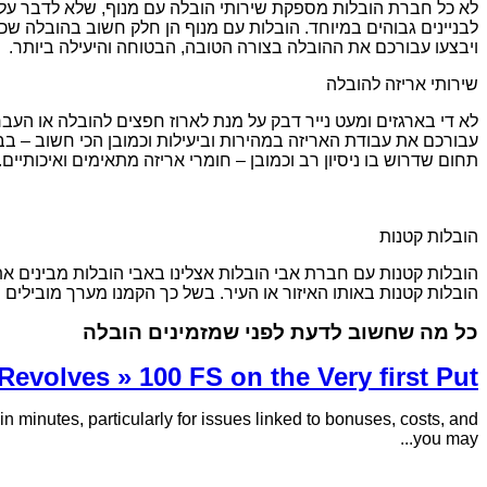
לא כל חברת הובלות מספקת שירותי הובלה עם מנוף, שלא לדבר על ס
לבניינים גבוהים במיוחד. הובלות עם מנוף הן חלק חשוב בהובלה שכן 
ויבצעו עבורכם את ההובלה בצורה הטובה, הבטוחה והיעילה ביותר.
שירותי אריזה להובלה
לא די בארגזים ומעט נייר דבק על מנת לארוז חפצים להובלה או העברה
עבורכם את עבודת האריזה במהירות וביעילות וכמובן הכי חשוב – בבט
תחום שדרוש בו ניסיון רב וכמובן – חומרי אריזה מתאימים ואיכותיים.
הובלות קטנות
הובלות קטנות עם חברת אבי הובלות אצלינו באבי הובלות מבינים את
הובלות קטנות באותו האיזור או העיר. בשל כך הקמנו מערך מובילים
כל מה שחשוב לדעת לפני שמזמינים הובלה
evolves » 100 FS on the Very first Put
 minutes, particularly for issues linked to bonuses, costs, and
you may...