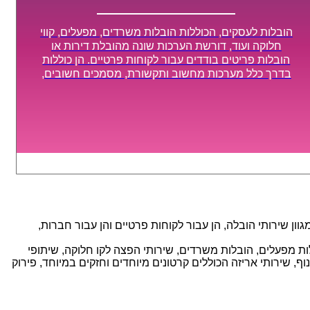
הובלות לעסקים, הכוללות הובלות משרדים, מפעלים, קווי
חלוקה ועוד, דורשת הערכות שונה מהובלת דירות או
הובלות פריטים בודדים עבור לקוחות פרטיים. הן כוללות
בדרך כלל מערכות מחשוב ותקשורת, מסמכים חשובים,
מכונות מסיביות ויקרות, אשר דורשות תשומת לב מיוחדת
ואריזה קפדנית ומסודרת אשר תבטיח תהליך מעבר יעיל
ומהיר.
ן שירותי הובלה, הן עבור לקוחות פרטיים והן עבור חברות,
אנו מספקים מגוון רחב של שירותי הובלה עם חווית שירות יוצאת דופן וזמינות 24/7, הכוללים: הובלות מפעלים, הובלות משרדים, שירותי הפצה לקו חלוקה, שיתופי
, שירותי אריזה הכוללים קרטונים מיוחדים וחזקים במיוחד, פירוק