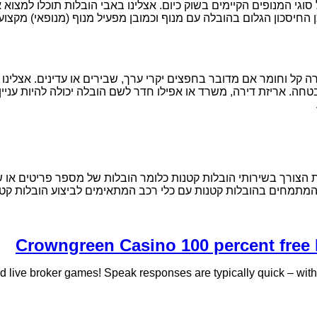
וגי המנופים הקיימים בשוק כיום. אצלינו באבי הובלות תוכלו למצו
החיסכון הגלום בהובלה עם מנוף וכמובן מפעיל מנוף (מנופאי) מקצועי 
 קל וחומר אם מדובר בחפצים יקרי ערך, שבירים או עדינים. אצלינו ב
חה. אריזת דירה, משרד או אפילו חדר לשם הובלה יכולה להיות עניין
 הצורך בשירותי הובלות קטנות כלומר הובלות של מספר פריטים או של 
 המתמחים בהובלות קטנות עם כלי רכב המתאימים לביצוע הובלות קטנו
Crowngreen Casino 100 percent free R
 live broker games! Speak responses are typically quick – within