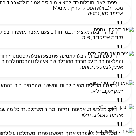
מכל הלב ולא הפסיקו לחייך. מומלץ!
אביתר כהן, נתניה.
חברה הובלה מקצועית במיוחד! ביצענו מעבר ממשרד בפתח ת
מירית אביסרור, פ"ת.
חיפשנו חברת הובלות אמינה שתבצע הובלה לפסנתר ייחודי
והמלצות רבות על חברה ההובלה שהוצעה לנו והחלטנו לבחור בהם
אמנון לבנוסקי, שוהם.
חיפשנו מובילים מהיום להיום, וחששנו שהמחיר יהיה בהתא
יונתן יעקב, ת"א.
דיוק. מקצועיות. אמינות. זריזות. מחיר משתלם. זה כל מה ש
אירינה סוקולוב, חולון
טסנו לטיול משפחתי ארוך וחיפשנו פתרון משתלם ויעיל לחפצ