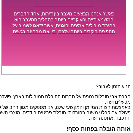
כאשר אנחנו מבצעים מעבר בין דירות, אחד הדברים
המשמעותיים והעיקריים ביותר בתהליך המעבר הוא
בחירת מובילים אמינים והוגנים, אשר ידאגו לשמור על
החפצים היקרים ביותר שלכם, בין אם מבחינה רגשית
ובין אם מבחינה כספית, ויספקו הובלה מהירה, בטוחה,
וללא נזקים מיותרים, אשר תקל על תהליך המעבר כמה
שיותר.
הגיע הזמן לעבור?
חברת אבי הובלות נמנית על חברות ההובלה המובילות בארץ, פועלת בת
מפעלים ועוד.
פעולה עם קבלני משנה בהובלות, הובלת פריטים בודדים, מוצרי חשמל,
והרכבה, אחסנה ועוד.
אותה הובלה בפחות כסף!