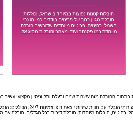
הובלות קטנות נפוצות במיוחד בישראל, וכוללות
הובלת מגוון רחב של פריטים בודדים כמו מוצרי
חשמל, רהיטים, פריטים מיוחדים שדורשים הובלה
מיוחדת כמו פסנתר ועוד. מאחר והובלות מסוג אלו
לא דורשות צוות גדול או רכב הובלות גדול במיוחד,
הן נעשות בזמן קצר ביותר, ובמחירים נוחים
וגמישים.
חום ההובלה מזה עשרות שנים ובעלת ותק וניסיון מקצועי עשיר במגוו
באמצעות הצוות המיומן והמקצועי שלנו, 
 רהיטים, הובלות מיוחדות, הובלת דירות בכל הגדלים, הובלה עם מנוף