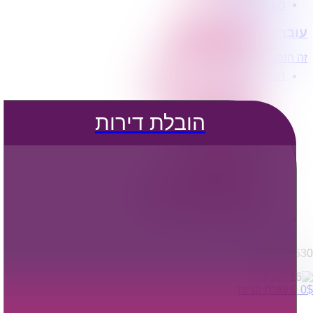
הובלת דירות
הובלה עם מנוף
עוברים דירה?
הובלה עם אריזה
הובלה עם אחסנה
זה הזמן לדבר איתנו...
הובלות ישובים בארץ
הובלות קטנות
הובלת פריטים בודדים
הובלת מוצרי חשמל
הובלת דירות
הובלת רהיטים
הובלות מיוחדות
הובלות לעסקים
הובלות משרדים
הובלות מפעלים
שירותי הפצה קו חלוקה
קבלני משנה הובלות
דברו איתנו
0795805530
$
0
0
עגלת קניות