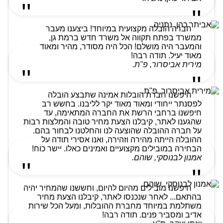
חברה הובלה מקצועית במיוחד! ביצענו מעבר
ממשרד בפתח תקווה אל משרד חדש ברמת גן,
והמעבר היה מושלם! הכל היה מסודר, מהיר ומאוד
מאוד יעיל. תודה רבה!
מירית אביסרור, פ"ת.
חיפשנו חברת הובלות אמינה שתבצע הובלה
לפסנתר ייחודי ומאוד מאוד יקר לליבנו. בחשש רב
חיפשנו ברחבי הרשת את החברה המתאימה, עד
שהגענו לאתר, קיבלנו הצעת מחיר טובה והמלצות רבות
על חברה ההובלה שהוצעה לנו והחלטנו לבחור בהם.
ההובלה הייתה מהירה וזהירה, ואנו אסירי תודה על
הבחירה במובילים מקצועיים ואמינים כאלו. יישר כוח!
אמנון לבנוסקי, שוהם.
חיפשנו מובילים מהיום להיום, וחששנו שהמחיר יהיה
בהתאם... לאחר שנכנסו לאתר, קיבלנו הצעת מחיר
משתלמת במיוחד מחברת ההובלות, ומעל הכל שירות
אדיב ומסביר פנים. תודה רבה!