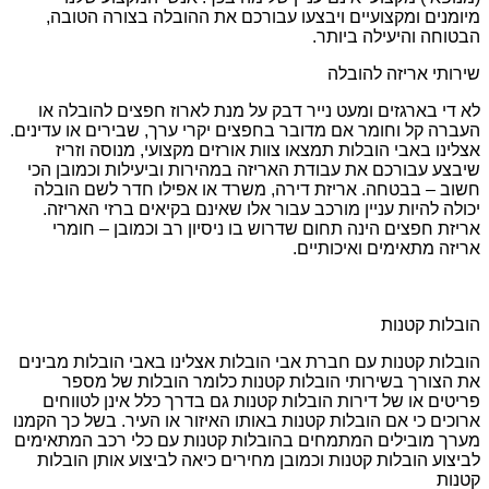
מיומנים ומקצועיים ויבצעו עבורכם את ההובלה בצורה הטובה,
הבטוחה והיעילה ביותר.
שירותי אריזה להובלה
לא די בארגזים ומעט נייר דבק על מנת לארוז חפצים להובלה או
העברה קל וחומר אם מדובר בחפצים יקרי ערך, שבירים או עדינים.
אצלינו באבי הובלות תמצאו צוות אורזים מקצועי, מנוסה וזריז
שיבצע עבורכם את עבודת האריזה במהירות וביעילות וכמובן הכי
חשוב – בבטחה. אריזת דירה, משרד או אפילו חדר לשם הובלה
יכולה להיות עניין מורכב עבור אלו שאינם בקיאים ברזי האריזה.
אריזת חפצים הינה תחום שדרוש בו ניסיון רב וכמובן – חומרי
אריזה מתאימים ואיכותיים.
הובלות קטנות
הובלות קטנות עם חברת אבי הובלות אצלינו באבי הובלות מבינים
את הצורך בשירותי הובלות קטנות כלומר הובלות של מספר
פריטים או של דירות הובלות קטנות גם בדרך כלל אינן לטווחים
ארוכים כי אם הובלות קטנות באותו האיזור או העיר. בשל כך הקמנו
מערך מובילים המתמחים בהובלות קטנות עם כלי רכב המתאימים
לביצוע הובלות קטנות וכמובן מחירים כיאה לביצוע אותן הובלות
קטנות