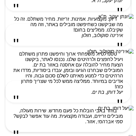
יונתן יעקב, ת"א.
דיוק. מקצועיות. אמינות. זריזות. מחיר משתלם. זה כל
מה שביקשנו כשחיפשנו מובילים באתר, וזה מה
שקיבלנו. ממליצים בחום!
אירינה סוקולוב, חולון
טסנו לטיול משפחתי ארוך וחיפשנו פתרון משתלם
ויעיל לחפצים ולרהיטים שלנו. נכנסו לאתר, ביקשנו
הצעת מחיר להובלה עם אחסנה באזור בת ים.
המובילים שבחרנו הגיעו ובזמן, עבדו ביסודיות, מדדו את
הרהיטים כדי למנוע מאיתנו לשלם סכום גבוה, והיו
אדיבים במיוחד. ממליצה ממש לכל מי שצריך פתרון
כזה!
יעל דותן, בת ים.
בוחר באבי הובלות כל פעם מחדש. שירות מעולה,
מובילים זריזים, ועבודה מקצועית. מה עוד אפשר לבקש?
סמי אברהמי, אזור.