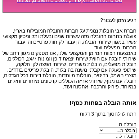
מערכות מחשוב ותקשורת, מסמכים חשובים, מכונות
מסיביות ויקרות, אשר דורשות תשומת לב מיוחדת ואריזה
קפדנית ומסודרת אשר תבטיח תהליך מעבר יעיל ומהיר.
הגיע הזמן לעבור?
חברת אבי הובלות נמנית על חברות ההובלה המובילות בארץ,
פועלת בתחום ההובלה מזה עשרות שנים ובעלת ותק וניסיון מקצועי
עשיר במגוון שירותי הובלה, הן עבור לקוחות פרטיים והן עבור
חברות, מפעלים ועוד.
באמצעות הצוות המיומן והמקצועי שלנו, אנו מספקים מגוון רחב של
שירותי הובלה עם חווית שירות יוצאת דופן וזמינות 24/7, הכוללים:
הובלות מפעלים, הובלות משרדים, שירותי הפצה לקו חלוקה,
שיתופי פעולה עם קבלני משנה בהובלות, הובלת פריטים בודדים,
מוצרי חשמל, רהיטים, הובלות מיוחדות, הובלת דירות בכל הגדלים,
הובלה עם מנוף, שירותי אריזה הכוללים קרטונים מיוחדים וחזקים
במיוחד, פירוק והרכבה, אחסנה ועוד.
אותה הובלה בפחות כסף!
התחילו לחסוך בתוך 3 דקות
הובלה מ...
הובלה ל...