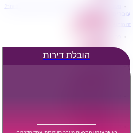
מעוניינים בשירותי הובלות מכל סוג במחירים הטובים ביותר?
הובלת דירות
עוברים דירה?
הובלה עם מנוף
הובלה עם אריזה
זה הזמן לדבר איתנו...
הובלה עם אחסנה
פרופיל החברה
קצת עלינו
טיפים להובלות
הובלת דירות
שירותים נלווים
מידע מקצועי
הובלת דירות
הובלה עם מנוף
הובלה עם אריזה
הובלה עם אחסנה
הובלות ישובים בארץ
הובלות קטנות
הובלת פריטים בודדים
הובלת מוצרי חשמל
הובלת רהיטים
הובלות מיוחדות
הובלות לעסקים
הובלות משרדים
כאשר אנחנו מבצעים מעבר בין דירות, אחד הדברים