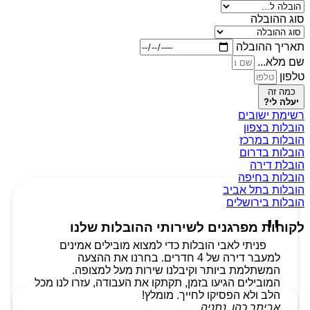
סוג ההובלה
תאריך ההובלה
שם מלא...
טלפון
כמה זה
יעלה לי?
רשימת ישובים
הובלות בצפון
הובלות במרכז
הובלות בדרום
הובלת דירה
הובלות בחיפה
הובלות בתל אביב
הובלות בירושלים
לקוחות מפרגנים לשירותי ההובלות שלנו
פניתי לאבי הובלות כדי למצוא מובילים אמינים
למעבר דירה של 4 חדרים. בחרנו את ההצעה
המשתלמת ביותר וקיבלנו שירות מעל למצופה.
המובילים הגיעו בזמן, תקתקו את העבודה, עזרו לנו מכל
הלב ולא הפסיקו לחייך. מומלץ!
אביתר כהן, נתניה.