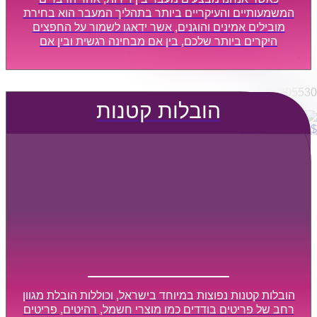
הובלות מפעלים
המשמעותיים והעיקריים ביותר בתהליך המעבר הוא בחירת
שירותי הפצה קו חלוקה
מובילים אמינים והוגנים, אשר ידאגו לשמור על החפצים
היקרים ביותר שלכם, בין אם מבחינה רגשית ובין אם
קבלני משנה הובלות
מבחינה כספית, ויספקו הובלה מהירה, בטוחה, וללא נזקים
דברו איתנו
מיותרים, אשר תקל על תהליך המעבר כמה שיותר.
0795805530
הובלות קטנות
$
0
0
עגלת קניות
הובלות קטנות נפוצות במיוחד בישראל, וכוללות הובלת מגוון
רחב של פריטים בודדים כמו מוצרי חשמל, רהיטים, פריטים