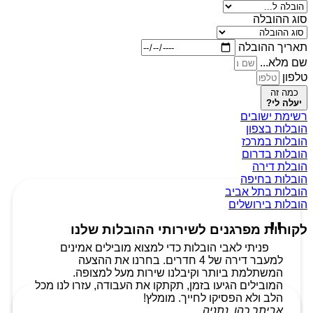
סוג ההובלה
תאריך ההובלה
שם מלא...
טלפון
כמה זה
יעלה לי?
רשימת ישובים
הובלות בצפון
הובלות במרכז
הובלות בדרום
הובלת דירה
הובלות בחיפה
הובלות בתל אביב
הובלות בירושלים
לקוחות מפרגנים לשירותי ההובלות שלנו
פניתי לאבי הובלות כדי למצוא מובילים אמינים
למעבר דירה של 4 חדרים. בחרנו את ההצעה
המשתלמת ביותר וקיבלנו שירות מעל למצופה.
המובילים הגיעו בזמן, תקתקו את העבודה, עזרו לנו מכל
הלב ולא הפסיקו לחייך. מומלץ!
אביתר כהן, נתניה.