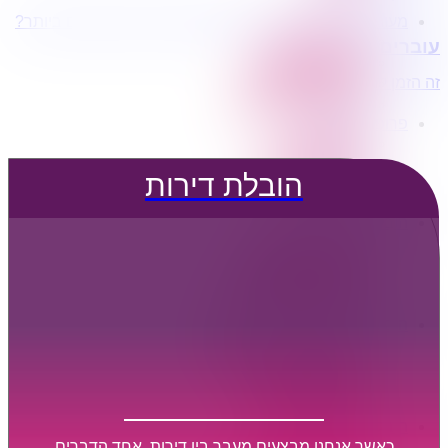
מעוניינים בשירותי הובלות מכל סוג במחירים הטובים ביותר?
הובלת דירות
עוברים דירה?
הובלה עם מנוף
הובלה עם אריזה
זה הזמן לדבר איתנו...
הובלה עם אחסנה
פרופיל החברה
קצת עלינו
טיפים להובלות
הובלת דירות
שירותים נלווים
מידע מקצועי
הובלת דירות
הובלה עם מנוף
הובלה עם אריזה
הובלה עם אחסנה
הובלות ישובים בארץ
הובלות קטנות
הובלת פריטים בודדים
הובלת מוצרי חשמל
הובלת רהיטים
הובלות מיוחדות
הובלות לעסקים
הובלות משרדים
כאשר אנחנו מבצעים מעבר בין דירות, אחד הדברים