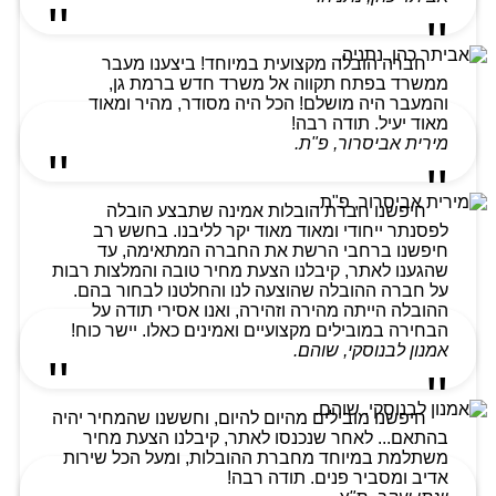
חברה הובלה מקצועית במיוחד! ביצענו מעבר
ממשרד בפתח תקווה אל משרד חדש ברמת גן,
והמעבר היה מושלם! הכל היה מסודר, מהיר ומאוד
מאוד יעיל. תודה רבה!
מירית אביסרור, פ"ת.
חיפשנו חברת הובלות אמינה שתבצע הובלה
לפסנתר ייחודי ומאוד מאוד יקר לליבנו. בחשש רב
חיפשנו ברחבי הרשת את החברה המתאימה, עד
שהגענו לאתר, קיבלנו הצעת מחיר טובה והמלצות רבות
על חברה ההובלה שהוצעה לנו והחלטנו לבחור בהם.
ההובלה הייתה מהירה וזהירה, ואנו אסירי תודה על
הבחירה במובילים מקצועיים ואמינים כאלו. יישר כוח!
אמנון לבנוסקי, שוהם.
חיפשנו מובילים מהיום להיום, וחששנו שהמחיר יהיה
בהתאם... לאחר שנכנסו לאתר, קיבלנו הצעת מחיר
משתלמת במיוחד מחברת ההובלות, ומעל הכל שירות
אדיב ומסביר פנים. תודה רבה!