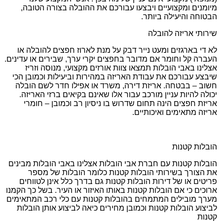
מיומנים ומקצועיים ויבצעו עבורכם את ההובלה בצורה הטובה,
הבטוחה והיעילה ביותר.
שירותי אריזה להובלה
לא די בארגזים ומעט נייר דבק על מנת לארוז חפצים להובלה או
העברה קל וחומר אם מדובר בחפצים יקרי ערך, שבירים או עדינים.
אצלינו באבי הובלות תמצאו צוות אורזים מקצועי, מנוסה וזריז
שיבצע עבורכם את עבודת האריזה במהירות וביעילות וכמובן הכי
חשוב – בבטחה. אריזת דירה, משרד או אפילו חדר לשם הובלה
יכולה להיות עניין מורכב עבור אלו שאינם בקיאים ברזי האריזה.
אריזת חפצים הינה תחום שדרוש בו ניסיון רב וכמובן – חומרי
אריזה מתאימים ואיכותיים.
הובלות קטנות
הובלות קטנות עם חברת אבי הובלות אצלינו באבי הובלות מבינים
את הצורך בשירותי הובלות קטנות כלומר הובלות של מספר
פריטים או של דירות הובלות קטנות גם בדרך כלל אינן לטווחים
ארוכים כי אם הובלות קטנות באותו האיזור או העיר. בשל כך הקמנו
מערך מובילים המתמחים בהובלות קטנות עם כלי רכב המתאימים
לביצוע הובלות קטנות וכמובן מחירים כיאה לביצוע אותן הובלות
קטנות