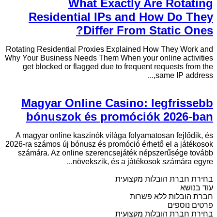
What Exactly Are Rotating
Residential IPs and How Do They
Differ From Static Ones?
Rotating Residential Proxies Explained How They Work and
Why Your Business Needs Them When your online activities
get blocked or flagged due to frequent requests from the
same IP address,...
Magyar Online Casino: legfrissebb
bónuszok és promóciók 2026-ban
A magyar online kaszinók világa folyamatosan fejlődik, és
2026-ra számos új bónusz és promóció érhető el a játékosok
számára. Az online szerencsejáték népszerűsége tovább
növekszik, és a játékosok számára egyre...
בחירת חברת הובלות מקצועית
עוד בנושא
חברת הובלות ללא פשרות
פרטים נוספים
בחירת חברת הובלות מקצועית