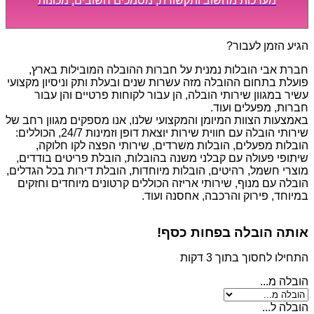
מערכות מחשוב ותקשורת, מסמכים חשובים, מכונות
מסיביות ויקרות, אשר דורשות תשומת לב מיוחדת ואריזה
קפדנית ומסודרת אשר תבטיח תהליך מעבר יעיל ומהיר.
הגיע הזמן לעבור?
חברת אבי הובלות נמנית על חברות ההובלה המובילות בארץ,
פועלת בתחום ההובלה מזה עשרות שנים ובעלת ותק וניסיון מקצועי
עשיר במגוון שירותי הובלה, הן עבור לקוחות פרטיים והן עבור
חברות, מפעלים ועוד.
באמצעות הצוות המיומן והמקצועי שלנו, אנו מספקים מגוון רחב של
שירותי הובלה עם חווית שירות יוצאת דופן וזמינות 24/7, הכוללים:
הובלות מפעלים, הובלות משרדים, שירותי הפצה לקו חלוקה,
שיתופי פעולה עם קבלני משנה בהובלות, הובלת פריטים בודדים,
מוצרי חשמל, רהיטים, הובלות מיוחדות, הובלת דירות בכל הגדלים,
הובלה עם מנוף, שירותי אריזה הכוללים קרטונים מיוחדים וחזקים
במיוחד, פירוק והרכבה, אחסנה ועוד.
אותה הובלה בפחות כסף!
התחילו לחסוך בתוך 3 דקות
הובלה מ...
הובלה ל...