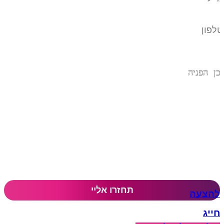
להצעה
חייג