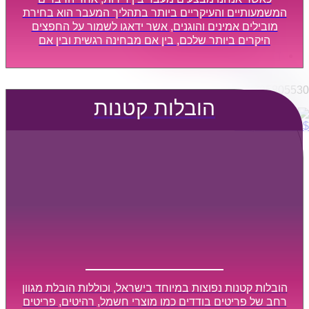
הובלות מפעלים
המשמעותיים והעיקריים ביותר בתהליך המעבר הוא בחירת
שירותי הפצה קו חלוקה
מובילים אמינים והוגנים, אשר ידאגו לשמור על החפצים
היקרים ביותר שלכם, בין אם מבחינה רגשית ובין אם
קבלני משנה הובלות
מבחינה כספית, ויספקו הובלה מהירה, בטוחה, וללא נזקים
דברו איתנו
מיותרים, אשר תקל על תהליך המעבר כמה שיותר.
0795805530
הובלות קטנות
$
0
0
עגלת קניות
הובלות קטנות נפוצות במיוחד בישראל, וכוללות הובלת מגוון
רחב של פריטים בודדים כמו מוצרי חשמל, רהיטים, פריטים