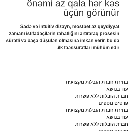
önəmi az qala hər kəs
üçün görünür
Sadə və intuitiv dizayn, mostbet az qeydiyyat
zamanı istifadəçilərin rahatlığını artıraraq prosesin
sürətli və başa düşülən olmasına imkan verir, bu da
ilk təəssüratları mühüm edir.
בחירת חברת הובלות מקצועית
עוד בנושא
חברת הובלות ללא פשרות
פרטים נוספים
בחירת חברת הובלות מקצועית
עוד בנושא
חברת הובלות ללא פשרות