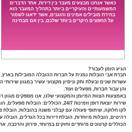
כאשר אנחנו מבצעים מעבר בין דירות, אחד הדברים
המשמעותיים והעיקריים ביותר בתהליך המעבר הוא
בחירת מובילים אמינים והוגנים, אשר ידאגו לשמור
על החפצים היקרים ביותר שלכם, בין אם מבחינה
רגשית ובין אם מבחינה כספית, ויספקו הובלה
מהירה, בטוחה, וללא נזקים מיותרים, אשר תקל על
תהליך המעבר כמה שיותר.
הגיע הזמן לעבור?
חברת אבי הובלות נמנית על חברות ההובלה המובילות בארץ,
עשרות שנים ובעלת ותק וניסיון מקצועי עשיר במגוון שירותי ה
והן עבור חברות, מפעלים ועוד.
באמצעות הצוות המיומן והמקצועי שלנו, אנו מספקים מגוון ר
שירות יוצאת דופן וזמינות 24/7, הכוללים: הוב
לקו חלוקה, שיתופי פעולה עם קבלני משנה בהובלות, הובלת פ
רהיטים, הובלות מיוחדות, הובלת דירות בכל הגדלים, הובלה עם
הכוללים קרטונים מיוחדים וחזקים במיוחד, פירוק והרכבה, אחס