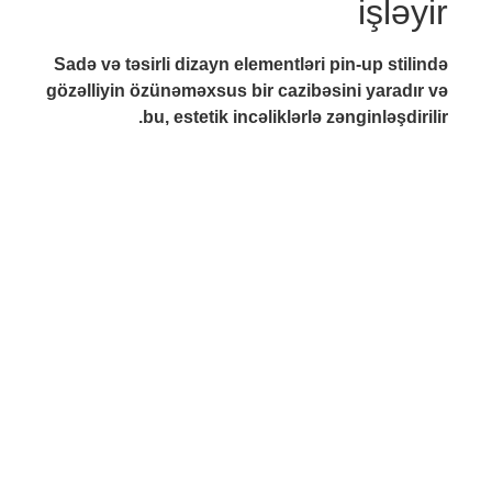
işləyir
Sadə və təsirli dizayn elementləri pin-up stilində
gözəlliyin özünəməxsus bir cazibəsini yaradır və
bu, estetik incəliklərlə zənginləşdirilir.