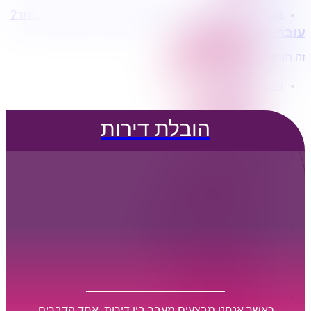
מעוניינים בשירותי הובלות מכל סוג במחירים הטובים ביותר?
הובלת דירות
עוברים דירה?
הובלה עם מנוף
הובלה עם אריזה
זה הזמן לדבר איתנו...
הובלה עם אחסנה
פרופיל החברה
קצת עלינו
טיפים להובלות
הובלת דירות
שירותים נלווים
מידע מקצועי
הובלת דירות
הובלה עם מנוף
הובלה עם אריזה
הובלה עם אחסנה
הובלות ישובים בארץ
הובלות קטנות
הובלת פריטים בודדים
הובלת מוצרי חשמל
הובלת רהיטים
הובלות מיוחדות
הובלות לעסקים
הובלות משרדים
כאשר אנחנו מבצעים מעבר בין דירות, אחד הדברים