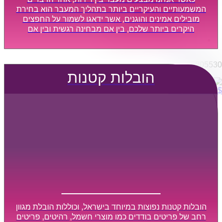
הובלות מפעלים
המשמעותיים והעיקריים ביותר בתהליך המעבר הוא בחירת
שירותי הפצה קו חלוקה
מובילים אמינים והוגנים, אשר ידאגו לשמור על החפצים
היקרים ביותר שלכם, בין אם מבחינה רגשית ובין אם
קבלני משנה הובלות
מבחינה כספית, ויספקו הובלה מהירה, בטוחה, וללא נזקים
דברו איתנו
מיותרים, אשר תקל על תהליך המעבר כמה שיותר.
0795805530
הובלות קטנות
$
0
0
עגלת קניות
הובלות קטנות נפוצות במיוחד בישראל, וכוללות הובלת מגוון
רחב של פריטים בודדים כמו מוצרי חשמל, רהיטים, פריטים