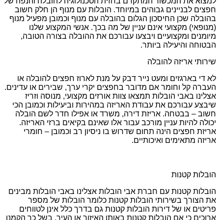
למצוא את המכשור המתקדם בחזית הטכנולוגיה להובלה והנפה של
חפצים לבניינים גבוהים במיוחד. הובלות עם מנוף הן חלק חשוב
בהובלה שכן החיסכון הגלום בהובלה עם מנוף וכמובן מפעיל מנוף
(מנופאי) מקצועי אינם עניין של מה בכך. אנשי המקצוע שלנו
מיומנים ומקצועיים ויבצעו עבורכם את ההובלה בצורה הטובה,
הבטוחה והיעילה ביותר.
שירותי אריזה להובלה
לא די בארגזים ומעט נייר דבק על מנת לארוז חפצים להובלה או
העברה קל וחומר אם מדובר בחפצים יקרי ערך, שבירים או עדינים.
אצלינו באבי הובלות תמצאו צוות אורזים מקצועי, מנוסה וזריז
שיבצע עבורכם את עבודת האריזה במהירות וביעילות וכמובן הכי
חשוב – בבטחה. אריזת דירה, משרד או אפילו חדר לשם הובלה
יכולה להיות עניין מורכב עבור אלו שאינם בקיאים ברזי האריזה.
אריזת חפצים הינה תחום שדרוש בו ניסיון רב וכמובן – חומרי
אריזה מתאימים ואיכותיים.
הובלות קטנות
הובלות קטנות עם חברת אבי הובלות אצלינו באבי הובלות מבינים
את הצורך בשירותי הובלות קטנות כלומר הובלות של מספר
פריטים או של דירות הובלות קטנות גם בדרך כלל אינן לטווחים
ארוכים כי אם הובלות קטנות באותו האיזור או העיר. בשל כך הקמנו