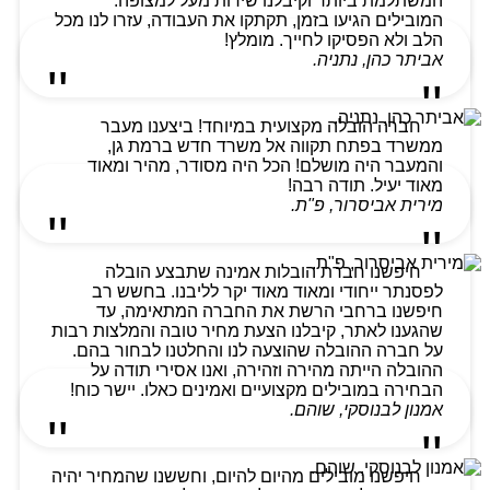
המשתלמת ביותר וקיבלנו שירות מעל למצופה.
המובילים הגיעו בזמן, תקתקו את העבודה, עזרו לנו מכל
הלב ולא הפסיקו לחייך. מומלץ!
אביתר כהן, נתניה.
חברה הובלה מקצועית במיוחד! ביצענו מעבר
ממשרד בפתח תקווה אל משרד חדש ברמת גן,
והמעבר היה מושלם! הכל היה מסודר, מהיר ומאוד
מאוד יעיל. תודה רבה!
מירית אביסרור, פ"ת.
חיפשנו חברת הובלות אמינה שתבצע הובלה
לפסנתר ייחודי ומאוד מאוד יקר לליבנו. בחשש רב
חיפשנו ברחבי הרשת את החברה המתאימה, עד
שהגענו לאתר, קיבלנו הצעת מחיר טובה והמלצות רבות
על חברה ההובלה שהוצעה לנו והחלטנו לבחור בהם.
ההובלה הייתה מהירה וזהירה, ואנו אסירי תודה על
הבחירה במובילים מקצועיים ואמינים כאלו. יישר כוח!
אמנון לבנוסקי, שוהם.
חיפשנו מובילים מהיום להיום, וחששנו שהמחיר יהיה