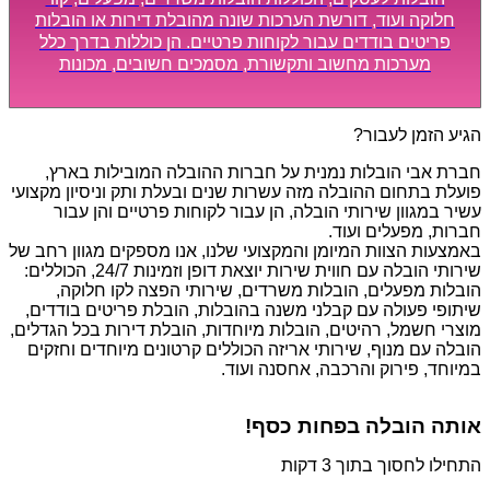
חלוקה ועוד, דורשת הערכות שונה מהובלת דירות או הובלות
פריטים בודדים עבור לקוחות פרטיים. הן כוללות בדרך כלל
מערכות מחשוב ותקשורת, מסמכים חשובים, מכונות
מסיביות ויקרות, אשר דורשות תשומת לב מיוחדת ואריזה
קפדנית ומסודרת אשר תבטיח תהליך מעבר יעיל ומהיר.
הגיע הזמן לעבור?
חברת אבי הובלות נמנית על חברות ההובלה המובילות בארץ,
פועלת בתחום ההובלה מזה עשרות שנים ובעלת ותק וניסיון מקצועי
עשיר במגוון שירותי הובלה, הן עבור לקוחות פרטיים והן עבור
חברות, מפעלים ועוד.
באמצעות הצוות המיומן והמקצועי שלנו, אנו מספקים מגוון רחב של
שירותי הובלה עם חווית שירות יוצאת דופן וזמינות 24/7, הכוללים:
הובלות מפעלים, הובלות משרדים, שירותי הפצה לקו חלוקה,
שיתופי פעולה עם קבלני משנה בהובלות, הובלת פריטים בודדים,
מוצרי חשמל, רהיטים, הובלות מיוחדות, הובלת דירות בכל הגדלים,
הובלה עם מנוף, שירותי אריזה הכוללים קרטונים מיוחדים וחזקים
במיוחד, פירוק והרכבה, אחסנה ועוד.
אותה הובלה בפחות כסף!
התחילו לחסוך בתוך 3 דקות