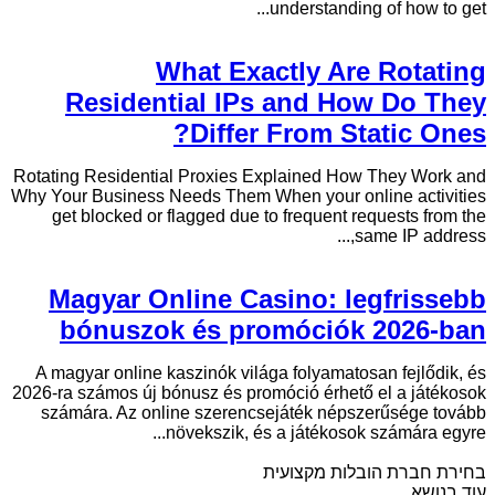
understanding of how to get...
What Exactly Are Rotating
Residential IPs and How Do They
Differ From Static Ones?
Rotating Residential Proxies Explained How They Work and
Why Your Business Needs Them When your online activities
get blocked or flagged due to frequent requests from the
same IP address,...
Magyar Online Casino: legfrissebb
bónuszok és promóciók 2026-ban
A magyar online kaszinók világa folyamatosan fejlődik, és
2026-ra számos új bónusz és promóció érhető el a játékosok
számára. Az online szerencsejáték népszerűsége tovább
növekszik, és a játékosok számára egyre...
בחירת חברת הובלות מקצועית
עוד בנושא