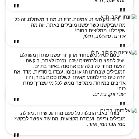
יונתן יעקב, ת"א.
דיוק. מקצועיות. אמינות. זריזות. מחיר משתלם. זה כל
מה שביקשנו כשחיפשנו מובילים באתר, וזה מה
שקיבלנו. ממליצים בחום!
אירינה סוקולוב, חולון
טסנו לטיול משפחתי ארוך וחיפשנו פתרון משתלם
ויעיל לחפצים ולרהיטים שלנו. נכנסו לאתר, ביקשנו
הצעת מחיר להובלה עם אחסנה באזור בת ים.
המובילים שבחרנו הגיעו ובזמן, עבדו ביסודיות, מדדו את
הרהיטים כדי למנוע מאיתנו לשלם סכום גבוה, והיו
אדיבים במיוחד. ממליצה ממש לכל מי שצריך פתרון
כזה!
יעל דותן, בת ים.
בוחר באבי הובלות כל פעם מחדש. שירות מעולה,
מובילים זריזים, ועבודה מקצועית. מה עוד אפשר לבקש?
סמי אברהמי, אזור.