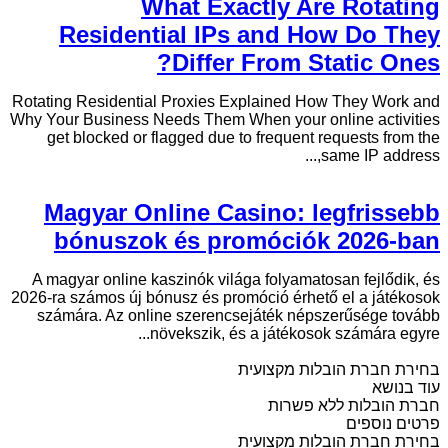
What Exactly Are Rotating
Residential IPs and How Do They
Differ From Static Ones?
Rotating Residential Proxies Explained How They Work and
Why Your Business Needs Them When your online activities
get blocked or flagged due to frequent requests from the
same IP address,...
Magyar Online Casino: legfrissebb
bónuszok és promóciók 2026-ban
A magyar online kaszinók világa folyamatosan fejlődik, és
2026-ra számos új bónusz és promóció érhető el a játékosok
számára. Az online szerencsejáték népszerűsége tovább
növekszik, és a játékosok számára egyre...
בחירת חברת הובלות מקצועית
עוד בנושא
חברת הובלות ללא פשרות
פרטים נוספים
בחירת חברת הובלות מקצועית