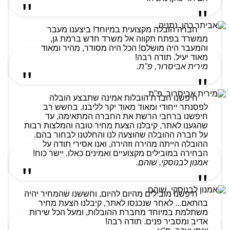
חברה הובלה מקצועית במיוחד! ביצענו מעבר
ממשרד בפתח תקווה אל משרד חדש ברמת גן,
והמעבר היה מושלם! הכל היה מסודר, מהיר ומאוד
מאוד יעיל. תודה רבה!
מירית אביסרור, פ"ת.
חיפשנו חברת הובלות אמינה שתבצע הובלה
לפסנתר ייחודי ומאוד מאוד יקר לליבנו. בחשש רב
חיפשנו ברחבי הרשת את החברה המתאימה, עד
שהגענו לאתר, קיבלנו הצעת מחיר טובה והמלצות רבות
על חברה ההובלה שהוצעה לנו והחלטנו לבחור בהם.
ההובלה הייתה מהירה וזהירה, ואנו אסירי תודה על
הבחירה במובילים מקצועיים ואמינים כאלו. יישר כוח!
אמנון לבנוסקי, שוהם.
חיפשנו מובילים מהיום להיום, וחששנו שהמחיר יהיה
בהתאם... לאחר שנכנסו לאתר, קיבלנו הצעת מחיר
משתלמת במיוחד מחברת ההובלות, ומעל הכל שירות
אדיב ומסביר פנים. תודה רבה!