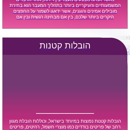
הובלות מפעלים
המשמעותיים והעיקריים ביותר בתהליך המעבר הוא בחירת
שירותי הפצה קו חלוקה
מובילים אמינים והוגנים, אשר ידאגו לשמור על החפצים
היקרים ביותר שלכם, בין אם מבחינה רגשית ובין אם
קבלני משנה הובלות
מבחינה כספית, ויספקו הובלה מהירה, בטוחה, וללא נזקים
דברו איתנו
מיותרים, אשר תקל על תהליך המעבר כמה שיותר.
0795805530
הובלות קטנות
$
0
0
עגלת קניות
הובלות קטנות נפוצות במיוחד בישראל, וכוללות הובלת מגוון
רחב של פריטים בודדים כמו מוצרי חשמל, רהיטים, פריטים