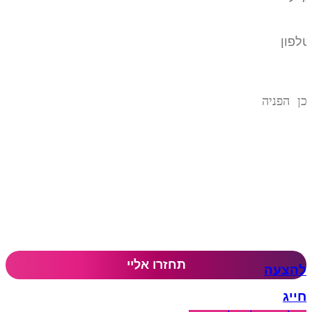
להצעה
חייג