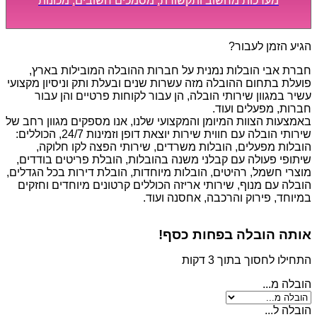
מערכות מחשוב ותקשורת, מסמכים חשובים, מכונות
מסיביות ויקרות, אשר דורשות תשומת לב מיוחדת ואריזה
קפדנית ומסודרת אשר תבטיח תהליך מעבר יעיל ומהיר.
הגיע הזמן לעבור?
חברת אבי הובלות נמנית על חברות ההובלה המובילות בארץ,
פועלת בתחום ההובלה מזה עשרות שנים ובעלת ותק וניסיון מקצועי
עשיר במגוון שירותי הובלה, הן עבור לקוחות פרטיים והן עבור
חברות, מפעלים ועוד.
באמצעות הצוות המיומן והמקצועי שלנו, אנו מספקים מגוון רחב של
שירותי הובלה עם חווית שירות יוצאת דופן וזמינות 24/7, הכוללים:
הובלות מפעלים, הובלות משרדים, שירותי הפצה לקו חלוקה,
שיתופי פעולה עם קבלני משנה בהובלות, הובלת פריטים בודדים,
מוצרי חשמל, רהיטים, הובלות מיוחדות, הובלת דירות בכל הגדלים,
הובלה עם מנוף, שירותי אריזה הכוללים קרטונים מיוחדים וחזקים
במיוחד, פירוק והרכבה, אחסנה ועוד.
אותה הובלה בפחות כסף!
התחילו לחסוך בתוך 3 דקות
הובלה מ...
הובלה ל...