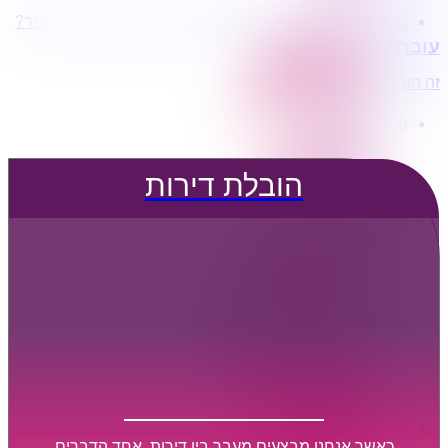
מעוניינים בשירותי הובלות מכל סוג במחירים הטובים ביותר?
הובלת דירות
עוברים דירה?
הובלה עם מנוף
הובלה עם אריזה
זה הזמן לדבר איתנו...
הובלה עם אחסנה
פרופיל החברה
קצת עלינו
טיפים להובלות
הובלת דירות
שירותים נלווים
מידע מקצועי
הובלת דירות
הובלה עם מנוף
הובלה עם אריזה
הובלה עם אחסנה
הובלות ישובים בארץ
הובלות קטנות
הובלת פריטים בודדים
הובלת מוצרי חשמל
הובלת רהיטים
הובלות מיוחדות
הובלות לעסקים
הובלות משרדים
כאשר אנחנו מבצעים מעבר בין דירות, אחד הדברים