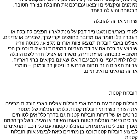
מיומנים ומקצועיים ויבצעו עבורכם את ההובלה בצורה הטובה,
הבטוחה והיעילה ביותר.
שירותי אריזה להובלה
לא די בארגזים ומעט נייר דבק על מנת לארוז חפצים להובלה או
העברה קל וחומר אם מדובר בחפצים יקרי ערך, שבירים או עדינים.
אצלינו באבי הובלות תמצאו צוות אורזים מקצועי, מנוסה וזריז
שיבצע עבורכם את עבודת האריזה במהירות וביעילות וכמובן הכי
חשוב – בבטחה. אריזת דירה, משרד או אפילו חדר לשם הובלה
יכולה להיות עניין מורכב עבור אלו שאינם בקיאים ברזי האריזה.
אריזת חפצים הינה תחום שדרוש בו ניסיון רב וכמובן – חומרי
אריזה מתאימים ואיכותיים.
הובלות קטנות
הובלות קטנות עם חברת אבי הובלות אצלינו באבי הובלות מבינים
את הצורך בשירותי הובלות קטנות כלומר הובלות של מספר
פריטים או של דירות הובלות קטנות גם בדרך כלל אינן לטווחים
ארוכים כי אם הובלות קטנות באותו האיזור או העיר. בשל כך הקמנו
מערך מובילים המתמחים בהובלות קטנות עם כלי רכב המתאימים
לביצוע הובלות קטנות וכמובן מחירים כיאה לביצוע אותן הובלות
קטנות