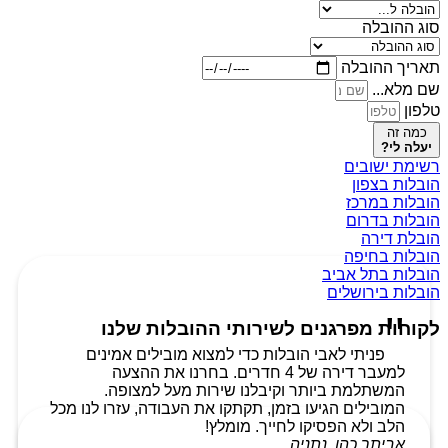
סוג ההובלה
תאריך ההובלה
שם מלא...
טלפון
כמה זה
יעלה לי?
רשימת ישובים
הובלות בצפון
הובלות במרכז
הובלות בדרום
הובלת דירה
הובלות בחיפה
הובלות בתל אביב
הובלות בירושלים
לקוחות מפרגנים לשירותי ההובלות שלנו
פניתי לאבי הובלות כדי למצוא מובילים אמינים
למעבר דירה של 4 חדרים. בחרנו את ההצעה
המשתלמת ביותר וקיבלנו שירות מעל למצופה.
המובילים הגיעו בזמן, תקתקו את העבודה, עזרו לנו מכל
הלב ולא הפסיקו לחייך. מומלץ!
אביתר כהן, נתניה.