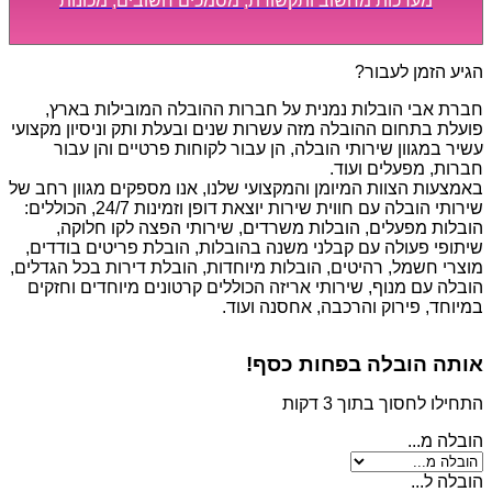
מערכות מחשוב ותקשורת, מסמכים חשובים, מכונות
מסיביות ויקרות, אשר דורשות תשומת לב מיוחדת ואריזה
קפדנית ומסודרת אשר תבטיח תהליך מעבר יעיל ומהיר.
הגיע הזמן לעבור?
חברת אבי הובלות נמנית על חברות ההובלה המובילות בארץ,
פועלת בתחום ההובלה מזה עשרות שנים ובעלת ותק וניסיון מקצועי
עשיר במגוון שירותי הובלה, הן עבור לקוחות פרטיים והן עבור
חברות, מפעלים ועוד.
באמצעות הצוות המיומן והמקצועי שלנו, אנו מספקים מגוון רחב של
שירותי הובלה עם חווית שירות יוצאת דופן וזמינות 24/7, הכוללים:
הובלות מפעלים, הובלות משרדים, שירותי הפצה לקו חלוקה,
שיתופי פעולה עם קבלני משנה בהובלות, הובלת פריטים בודדים,
מוצרי חשמל, רהיטים, הובלות מיוחדות, הובלת דירות בכל הגדלים,
הובלה עם מנוף, שירותי אריזה הכוללים קרטונים מיוחדים וחזקים
במיוחד, פירוק והרכבה, אחסנה ועוד.
אותה הובלה בפחות כסף!
התחילו לחסוך בתוך 3 דקות
הובלה מ...
הובלה ל...