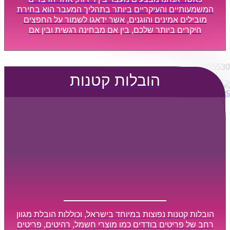
הובלות מפעלים
המשמעותיים והעיקריים ביותר בתהליך המעבר הוא בחירת
שירותי הפצה קו חלוקה
מובילים אמינים והוגנים, אשר ידאגו לשמור על החפצים
היקרים ביותר שלכם, בין אם מבחינה רגשית ובין אם
קבלני משנה הובלות
מבחינה כספית, ויספקו הובלה מהירה, בטוחה, וללא נזקים
דברו איתנו
מיותרים, אשר תקל על תהליך המעבר כמה שיותר.
0795805530
הובלות קטנות
$
0
0
עגלת קניות
הובלות קטנות נפוצות במיוחד בישראל, וכוללות הובלת מגוון
רחב של פריטים בודדים כמו מוצרי חשמל, רהיטים, פריטים