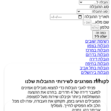
סוג ההובלה
תאריך ההובלה
שם מלא...
טלפון
כמה זה
יעלה לי?
רשימת ישובים
הובלות בצפון
הובלות במרכז
הובלות בדרום
הובלת דירה
הובלות בחיפה
הובלות בתל אביב
הובלות בירושלים
לקוחות מפרגנים לשירותי ההובלות שלנו
פניתי לאבי הובלות כדי למצוא מובילים אמינים
למעבר דירה של 4 חדרים. בחרנו את ההצעה
המשתלמת ביותר וקיבלנו שירות מעל למצופה.
המובילים הגיעו בזמן, תקתקו את העבודה, עזרו לנו מכל
הלב ולא הפסיקו לחייך. מומלץ!
אביתר כהן, נתניה.