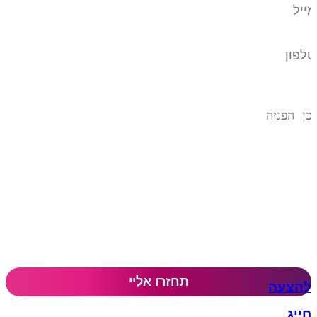
להצעה
חייג