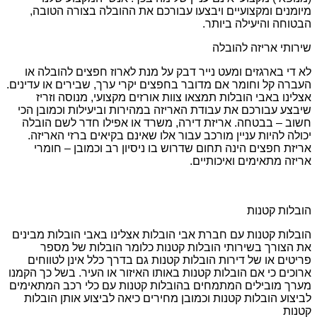
מיומנים ומקצועיים ויבצעו עבורכם את ההובלה בצורה הטובה,
הבטוחה והיעילה ביותר.
שירותי אריזה להובלה
לא די בארגזים ומעט נייר דבק על מנת לארוז חפצים להובלה או
העברה קל וחומר אם מדובר בחפצים יקרי ערך, שבירים או עדינים.
אצלינו באבי הובלות תמצאו צוות אורזים מקצועי, מנוסה וזריז
שיבצע עבורכם את עבודת האריזה במהירות וביעילות וכמובן הכי
חשוב – בבטחה. אריזת דירה, משרד או אפילו חדר לשם הובלה
יכולה להיות עניין מורכב עבור אלו שאינם בקיאים ברזי האריזה.
אריזת חפצים הינה תחום שדרוש בו ניסיון רב וכמובן – חומרי
אריזה מתאימים ואיכותיים.
הובלות קטנות
הובלות קטנות עם חברת אבי הובלות אצלינו באבי הובלות מבינים
את הצורך בשירותי הובלות קטנות כלומר הובלות של מספר
פריטים או של דירות הובלות קטנות גם בדרך כלל אינן לטווחים
ארוכים כי אם הובלות קטנות באותו האיזור או העיר. בשל כך הקמנו
מערך מובילים המתמחים בהובלות קטנות עם כלי רכב המתאימים
לביצוע הובלות קטנות וכמובן מחירים כיאה לביצוע אותן הובלות
קטנות