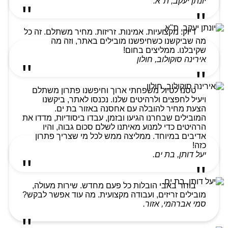
יונתן יעקב, ת"א.
דיוק. מקצועיות. אמינות. זריזות. מחיר משתלם. זה כל
מה שביקשנו כשחיפשנו מובילים באתר, וזה מה
שקיבלנו. ממליצים בחום!
אירינה סוקולוב, חולון
טסנו לטיול משפחתי ארוך וחיפשנו פתרון משתלם
ויעיל לחפצים ולרהיטים שלנו. נכנסו לאתר, ביקשנו
הצעת מחיר להובלה עם אחסנה באזור בת ים.
המובילים שבחרנו הגיעו ובזמן, עבדו ביסודיות, מדדו את
הרהיטים כדי למנוע מאיתנו לשלם סכום גבוה, והיו
אדיבים במיוחד. ממליצה ממש לכל מי שצריך פתרון
כזה!
יעל דותן, בת ים.
בוחר באבי הובלות כל פעם מחדש. שירות מעולה,
מובילים זריזים, ועבודה מקצועית. מה עוד אפשר לבקש?
סמי אברהמי, אזור.