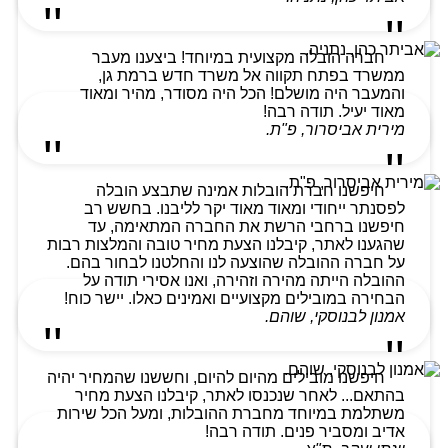
חברה הובלה מקצועית במיוחד! ביצענו מעבר
ממשרד בפתח תקווה אל משרד חדש ברמת גן,
והמעבר היה מושלם! הכל היה מסודר, מהיר ומאוד
מאוד יעיל. תודה רבה!
מירית אביסרור, פ"ת.
חיפשנו חברת הובלות אמינה שתבצע הובלה
לפסנתר ייחודי ומאוד מאוד יקר לליבנו. בחשש רב
חיפשנו ברחבי הרשת את החברה המתאימה, עד
שהגענו לאתר, קיבלנו הצעת מחיר טובה והמלצות רבות
על חברה ההובלה שהוצעה לנו והחלטנו לבחור בהם.
ההובלה הייתה מהירה וזהירה, ואנו אסירי תודה על
הבחירה במובילים מקצועיים ואמינים כאלו. יישר כוח!
אמנון לבנוסקי, שוהם.
חיפשנו מובילים מהיום להיום, וחששנו שהמחיר יהיה
בהתאם... לאחר שנכנסו לאתר, קיבלנו הצעת מחיר
משתלמת במיוחד מחברת ההובלות, ומעל הכל שירות
אדיב ומסביר פנים. תודה רבה!