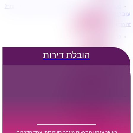
מעוניינים בשירותי הובלות מכל סוג במחירים הטובים ביותר?
הובלת דירות
עוברים דירה?
הובלה עם מנוף
הובלה עם אריזה
זה הזמן לדבר איתנו...
הובלה עם אחסנה
פרופיל החברה
קצת עלינו
טיפים להובלות
הובלת דירות
שירותים נלווים
מידע מקצועי
הובלת דירות
הובלה עם מנוף
הובלה עם אריזה
הובלה עם אחסנה
הובלות ישובים בארץ
הובלות קטנות
הובלת פריטים בודדים
הובלת מוצרי חשמל
הובלת רהיטים
הובלות מיוחדות
הובלות לעסקים
הובלות משרדים
כאשר אנחנו מבצעים מעבר בין דירות, אחד הדברים