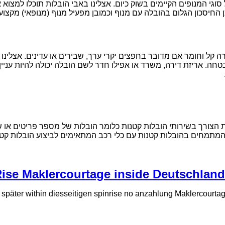
וגי המנופים הקיימים בשוק כיום. אצלינו באבי הובלות תוכלו למצו
החיסכון הגלום בהובלה עם מנוף וכמובן מפעיל מנוף (מנופאי) מקצועי 
 קל וחומר אם מדובר בחפצים יקרי ערך, שבירים או עדינים. אצלינו ב
חה. אריזת דירה, משרד או אפילו חדר לשם הובלה יכולה להיות עניין
 הצורך בשירותי הובלות קטנות כלומר הובלות של מספר פריטים או של 
 המתמחים בהובלות קטנות עם כלי רכב המתאימים לביצוע הובלות קטנו
ise Maklercourtage inside Deutschla
r später within diesseitigen spinrise no anzahlung Maklercour