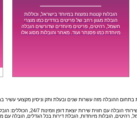
הובלות קטנות נפוצות במיוחד בישראל, וכוללות
הובלת מגוון רחב של פריטים בודדים כמו מוצרי
חשמל, רהיטים, פריטים מיוחדים שדורשים הובלה
מיוחדת כמו פסנתר ועוד. מאחר והובלות מסוג אלו
לא דורשות צוות גדול או רכב הובלות גדול במיוחד,
הן נעשות בזמן קצר ביותר, ובמחירים נוחים
וגמישים.
חום ההובלה מזה עשרות שנים ובעלת ותק וניסיון מקצועי עשיר במגוו
באמצעות הצוות המיומן והמקצועי שלנו, 
 רהיטים, הובלות מיוחדות, הובלת דירות בכל הגדלים, הובלה עם מנוף