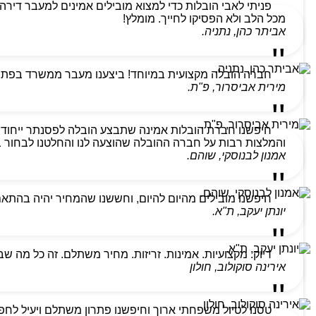
מכל הלב ולא הפסיקו לחייך. מומלץ!
אביתר כהן, נתניה.
חברה הובלה מקצועית במיוחד! ביצענו מעבר ממשרד בפתח ת
מירית אביסרור, פ"ת.
חיפשנו חברת הובלות אמינה שתבצע הובלה לפסנתר ייחודי
והמלצות רבות על חברה ההובלה שהוצעה לנו והחלטנו לבחור בהם
אמנון לבנוסקי, שוהם.
חיפשנו מובילים מהיום להיום, וחששנו שהמחיר יהיה בהתא
יונתן יעקב, ת"א.
דיוק. מקצועיות. אמינות. זריזות. מחיר משתלם. זה כל מה ש
אירינה סוקולוב, חולון
טסנו לטיול משפחתי ארוך וחיפשנו פתרון משתלם ויעיל לחפצ