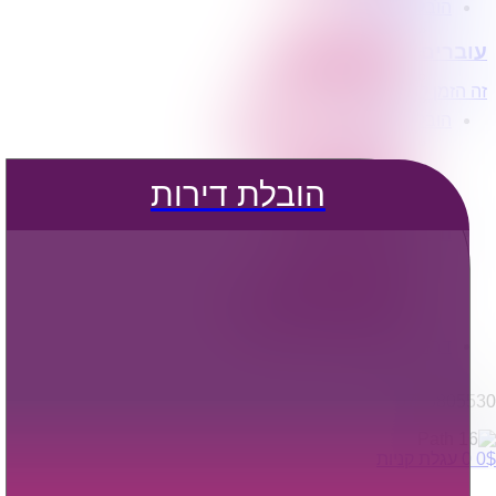
הובלת דירות
הובלה עם מנוף
עוברים דירה?
הובלה עם אריזה
הובלה עם אחסנה
זה הזמן לדבר איתנו...
הובלות ישובים בארץ
הובלות קטנות
הובלת פריטים בודדים
הובלת מוצרי חשמל
הובלת דירות
הובלת רהיטים
הובלות מיוחדות
הובלות לעסקים
הובלות משרדים
הובלות מפעלים
שירותי הפצה קו חלוקה
קבלני משנה הובלות
דברו איתנו
0795805530
$
0
0
עגלת קניות