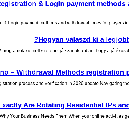
egistration & Login payment methods an
 & Login payment methods and withdrawal times for players in th
Hogyan válaszd ki a legjob
VIP programok kiemelt szerepet játszanak abban, hogy a játéko
no – Withdrawal Methods registration p
tration process and verification in 2026 update Navigating the
xactly Are Rotating Residential IPs an
hy Your Business Needs Them When your online activities get 