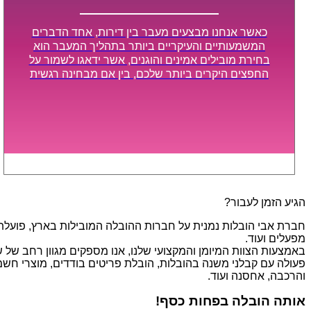
כאשר אנחנו מבצעים מעבר בין דירות, אחד הדברים
המשמעותיים והעיקריים ביותר בתהליך המעבר הוא
בחירת מובילים אמינים והוגנים, אשר ידאגו לשמור על
החפצים היקרים ביותר שלכם, בין אם מבחינה רגשית
ובין אם מבחינה כספית, ויספקו הובלה מהירה, בטוחה,
וללא נזקים מיותרים, אשר תקל על תהליך המעבר כמה
שיותר.
הגיע הזמן לעבור?
חברת אבי הובלות נמנית על חברות ההובלה המובילות בארץ, פועלת בת
מפעלים ועוד.
פעולה עם קבלני משנה בהובלות, הובלת פריטים בודדים, מוצרי חשמל,
והרכבה, אחסנה ועוד.
אותה הובלה בפחות כסף!