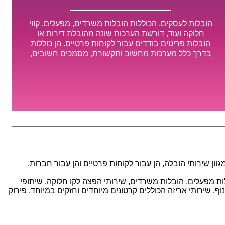
הובלות לעסקים, הכוללות הובלות משרדים, מפעלים, קווי
חלוקה ועוד, דורשת הערכות שונה מהובלת דירות או
הובלות פריטים בודדים עבור לקוחות פרטיים. הן כוללות
בדרך כלל מערכות מחשוב ותקשורת, מסמכים חשובים,
מכונות מסיביות ויקרות, אשר דורשות תשומת לב מיוחדת
ואריזה קפדנית ומסודרת אשר תבטיח תהליך מעבר יעיל
ומהיר.
ן שירותי הובלה, הן עבור לקוחות פרטיים והן עבור חברות,
אנו מספקים מגוון רחב של שירותי הובלה עם חווית שירות יוצאת דופן וזמינות 24/7, הכוללים: הובלות מפעלים, הובלות משרדים, שירותי הפצה לקו חלוקה, שיתופי
, שירותי אריזה הכוללים קרטונים מיוחדים וחזקים במיוחד, פירוק