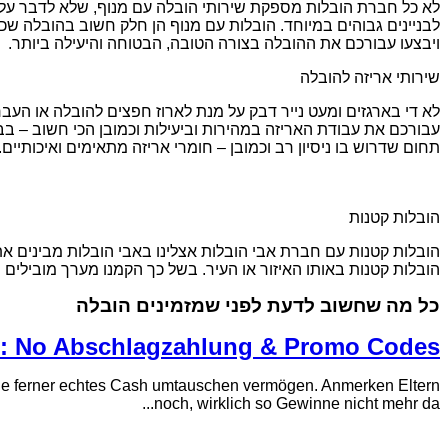
לא כל חברת הובלות מספקת שירותי הובלה עם מנוף, שלא לדבר על ס
לבניינים גבוהים במיוחד. הובלות עם מנוף הן חלק חשוב בהובלה שכן 
ויבצעו עבורכם את ההובלה בצורה הטובה, הבטוחה והיעילה ביותר.
שירותי אריזה להובלה
לא די בארגזים ומעט נייר דבק על מנת לארוז חפצים להובלה או העברה
עבורכם את עבודת האריזה במהירות וביעילות וכמובן הכי חשוב – בבט
תחום שדרוש בו ניסיון רב וכמובן – חומרי אריזה מתאימים ואיכותיים.
הובלות קטנות
הובלות קטנות עם חברת אבי הובלות אצלינו באבי הובלות מבינים את
הובלות קטנות באותו האיזור או העיר. בשל כך הקמנו מערך מובילים
כל מה שחשוב לדעת לפני שמזמינים הובלה
nd: No Abschlagzahlung & Promo Codes
tage ferner echtes Cash umtauschen vermögen. Anmerken Eltern
noch, wirklich so Gewinne nicht mehr da...