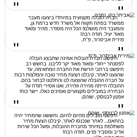
חברה הובלה מקצועית במיוחד! ביצענו מעבר
ממשרד בפתח תקווה אל משרד חדש ברמת גן,
והמעבר היה מושלם! הכל היה מסודר, מהיר ומאוד
מאוד יעיל. תודה רבה!
מירית אביסרור, פ"ת.
חיפשנו חברת הובלות אמינה שתבצע הובלה
לפסנתר ייחודי ומאוד מאוד יקר לליבנו. בחשש רב
חיפשנו ברחבי הרשת את החברה המתאימה, עד
שהגענו לאתר, קיבלנו הצעת מחיר טובה והמלצות רבות
על חברה ההובלה שהוצעה לנו והחלטנו לבחור בהם.
ההובלה הייתה מהירה וזהירה, ואנו אסירי תודה על
הבחירה במובילים מקצועיים ואמינים כאלו. יישר כוח!
אמנון לבנוסקי, שוהם.
חיפשנו מובילים מהיום להיום, וחששנו שהמחיר יהיה
בהתאם... לאחר שנכנסו לאתר, קיבלנו הצעת מחיר
משתלמת במיוחד מחברת ההובלות, ומעל הכל שירות
אדיב ומסביר פנים. תודה רבה!