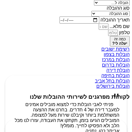
סוג ההובלה
תאריך ההובלה
שם מלא...
טלפון
כמה זה
יעלה לי?
רשימת ישובים
הובלות בצפון
הובלות במרכז
הובלות בדרום
הובלת דירה
הובלות בחיפה
הובלות בתל אביב
הובלות בירושלים
לקוחות מפרגנים לשירותי ההובלות שלנו
פניתי לאבי הובלות כדי למצוא מובילים אמינים
למעבר דירה של 4 חדרים. בחרנו את ההצעה
המשתלמת ביותר וקיבלנו שירות מעל למצופה.
המובילים הגיעו בזמן, תקתקו את העבודה, עזרו לנו מכל
הלב ולא הפסיקו לחייך. מומלץ!
אביתר כהן, נתניה.