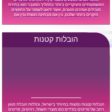
הובלות מפעלים
המשמעותיים והעיקריים ביותר בתהליך המעבר הוא בחירת
שירותי הפצה קו חלוקה
מובילים אמינים והוגנים, אשר ידאגו לשמור על החפצים
היקרים ביותר שלכם, בין אם מבחינה רגשית ובין אם
קבלני משנה הובלות
מבחינה כספית, ויספקו הובלה מהירה, בטוחה, וללא נזקים
דברו איתנו
מיותרים, אשר תקל על תהליך המעבר כמה שיותר.
0795805530
הובלות קטנות
$
0
0
עגלת קניות
הובלות קטנות נפוצות במיוחד בישראל, וכוללות הובלת מגוון
רחב של פריטים בודדים כמו מוצרי חשמל, רהיטים, פריטים