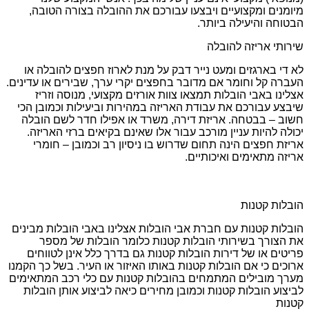
מיומנים ומקצועיים ויבצעו עבורכם את ההובלה בצורה הטובה,
הבטוחה והיעילה ביותר.
שירותי אריזה להובלה
לא די בארגזים ומעט נייר דבק על מנת לארוז חפצים להובלה או
העברה קל וחומר אם מדובר בחפצים יקרי ערך, שבירים או עדינים.
אצלינו באבי הובלות תמצאו צוות אורזים מקצועי, מנוסה וזריז
שיבצע עבורכם את עבודת האריזה במהירות וביעילות וכמובן הכי
חשוב – בבטחה. אריזת דירה, משרד או אפילו חדר לשם הובלה
יכולה להיות עניין מורכב עבור אלו שאינם בקיאים ברזי האריזה.
אריזת חפצים הינה תחום שדרוש בו ניסיון רב וכמובן – חומרי
אריזה מתאימים ואיכותיים.
הובלות קטנות
הובלות קטנות עם חברת אבי הובלות אצלינו באבי הובלות מבינים
את הצורך בשירותי הובלות קטנות כלומר הובלות של מספר
פריטים או של דירות הובלות קטנות גם בדרך כלל אינן לטווחים
ארוכים כי אם הובלות קטנות באותו האיזור או העיר. בשל כך הקמנו
מערך מובילים המתמחים בהובלות קטנות עם כלי רכב המתאימים
לביצוע הובלות קטנות וכמובן מחירים כיאה לביצוע אותן הובלות
קטנות