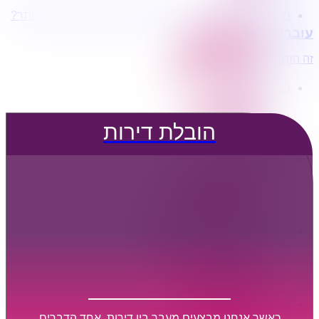
מעוניינים בשירותי הובלות מכל סוג במחירים הטובים ביותר?
הובלת דירות
עוברים דירה?
הובלה עם מנוף
הובלה עם אריזה
זה הזמן לדבר איתנו...
הובלה עם אחסנה
פרופיל החברה
קצת עלינו
טיפים להובלות
הובלת דירות
שירותים נלווים
מידע מקצועי
הובלת דירות
הובלה עם מנוף
הובלה עם אריזה
הובלה עם אחסנה
הובלות ישובים בארץ
הובלות קטנות
הובלת פריטים בודדים
הובלת מוצרי חשמל
הובלת רהיטים
הובלות מיוחדות
הובלות לעסקים
הובלות משרדים
כאשר אנחנו מבצעים מעבר בין דירות, אחד הדברים