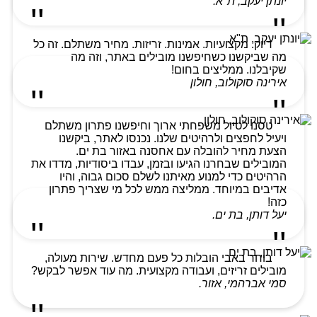
יונתן יעקב, ת"א.
דיוק. מקצועיות. אמינות. זריזות. מחיר משתלם. זה כל
מה שביקשנו כשחיפשנו מובילים באתר, וזה מה
שקיבלנו. ממליצים בחום!
אירינה סוקולוב, חולון
טסנו לטיול משפחתי ארוך וחיפשנו פתרון משתלם
ויעיל לחפצים ולרהיטים שלנו. נכנסו לאתר, ביקשנו
הצעת מחיר להובלה עם אחסנה באזור בת ים.
המובילים שבחרנו הגיעו ובזמן, עבדו ביסודיות, מדדו את
הרהיטים כדי למנוע מאיתנו לשלם סכום גבוה, והיו
אדיבים במיוחד. ממליצה ממש לכל מי שצריך פתרון
כזה!
יעל דותן, בת ים.
בוחר באבי הובלות כל פעם מחדש. שירות מעולה,
מובילים זריזים, ועבודה מקצועית. מה עוד אפשר לבקש?
סמי אברהמי, אזור.