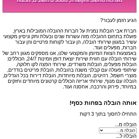
מערכות מחשוב ותקשורת, מסמכים חשובים, מכונות
מסיביות ויקרות, אשר דורשות תשומת לב מיוחדת ואריזה
קפדנית ומסודרת אשר תבטיח תהליך מעבר יעיל ומהיר.
הגיע הזמן לעבור?
חברת אבי הובלות נמנית על חברות ההובלה המובילות בארץ,
פועלת בתחום ההובלה מזה עשרות שנים ובעלת ותק וניסיון מקצועי
עשיר במגוון שירותי הובלה, הן עבור לקוחות פרטיים והן עבור
חברות, מפעלים ועוד.
באמצעות הצוות המיומן והמקצועי שלנו, אנו מספקים מגוון רחב של
שירותי הובלה עם חווית שירות יוצאת דופן וזמינות 24/7, הכוללים:
הובלות מפעלים, הובלות משרדים, שירותי הפצה לקו חלוקה,
שיתופי פעולה עם קבלני משנה בהובלות, הובלת פריטים בודדים,
מוצרי חשמל, רהיטים, הובלות מיוחדות, הובלת דירות בכל הגדלים,
הובלה עם מנוף, שירותי אריזה הכוללים קרטונים מיוחדים וחזקים
במיוחד, פירוק והרכבה, אחסנה ועוד.
אותה הובלה בפחות כסף!
התחילו לחסוך בתוך 3 דקות
הובלה מ...
הובלה ל...