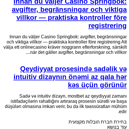
Innan du väljer Casino Springbok:
avgifter, begränsningar och viktiga
villkor — praktiska kontroller före
registrering
Innan du väljer Casino Springbok: avgifter, begränsningar
och viktiga villkor — praktiska kontroller före registrering Att
välja ett onlinecasino kräver noggrann efterforskning, särskilt
när det gäller avgifter, begränsningar och villkor....
Qeydiyyat prosesində sadəlik və
intuitiv dizaynın önəmi az qala hər
kəs üçün görünür
Sadə və intuitiv dizayn, mostbet az qeydiyyat zamanı
istifadəçilərin rahatlığını artıraraq prosesin sürətli və başa
düşülən olmasına imkan verir, bu da ilk təəssüratları mühüm
edir.
בחירת חברת הובלות מקצועית
עוד בנושא