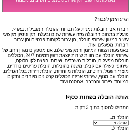
מערכות מחשוב ותקשורת, מסמכים חשובים, מכונות
מסיביות ויקרות, אשר דורשות תשומת לב מיוחדת ואריזה
קפדנית ומסודרת אשר תבטיח תהליך מעבר יעיל ומהיר.
הגיע הזמן לעבור?
חברת אבי הובלות נמנית על חברות ההובלה המובילות בארץ,
פועלת בתחום ההובלה מזה עשרות שנים ובעלת ותק וניסיון מקצועי
עשיר במגוון שירותי הובלה, הן עבור לקוחות פרטיים והן עבור
חברות, מפעלים ועוד.
באמצעות הצוות המיומן והמקצועי שלנו, אנו מספקים מגוון רחב של
שירותי הובלה עם חווית שירות יוצאת דופן וזמינות 24/7, הכוללים:
הובלות מפעלים, הובלות משרדים, שירותי הפצה לקו חלוקה,
שיתופי פעולה עם קבלני משנה בהובלות, הובלת פריטים בודדים,
מוצרי חשמל, רהיטים, הובלות מיוחדות, הובלת דירות בכל הגדלים,
הובלה עם מנוף, שירותי אריזה הכוללים קרטונים מיוחדים וחזקים
במיוחד, פירוק והרכבה, אחסנה ועוד.
אותה הובלה בפחות כסף!
התחילו לחסוך בתוך 3 דקות
הובלה מ...
הובלה ל...