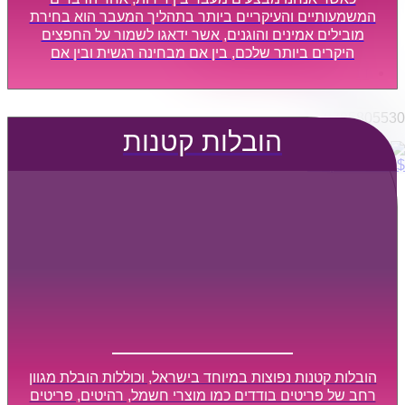
הובלות מפעלים
המשמעותיים והעיקריים ביותר בתהליך המעבר הוא בחירת
שירותי הפצה קו חלוקה
מובילים אמינים והוגנים, אשר ידאגו לשמור על החפצים
היקרים ביותר שלכם, בין אם מבחינה רגשית ובין אם
קבלני משנה הובלות
מבחינה כספית, ויספקו הובלה מהירה, בטוחה, וללא נזקים
דברו איתנו
מיותרים, אשר תקל על תהליך המעבר כמה שיותר.
0795805530
הובלות קטנות
$
0
0
עגלת קניות
הובלות קטנות נפוצות במיוחד בישראל, וכוללות הובלת מגוון
רחב של פריטים בודדים כמו מוצרי חשמל, רהיטים, פריטים