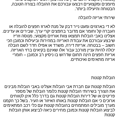
מיומנים ומקצועיים ויבצעו עבורכם את ההובלה בצורה הטובה,
הבטוחה והיעילה ביותר.
שירותי אריזה להובלה
לא די בארגזים ומעט נייר דבק על מנת לארוז חפצים להובלה או
העברה קל וחומר אם מדובר בחפצים יקרי ערך, שבירים או עדינים.
אצלינו באבי הובלות תמצאו צוות אורזים מקצועי, מנוסה וזריז
שיבצע עבורכם את עבודת האריזה במהירות וביעילות וכמובן הכי
חשוב – בבטחה. אריזת דירה, משרד או אפילו חדר לשם הובלה
יכולה להיות עניין מורכב עבור אלו שאינם בקיאים ברזי האריזה.
אריזת חפצים הינה תחום שדרוש בו ניסיון רב וכמובן – חומרי
אריזה מתאימים ואיכותיים.
הובלות קטנות
הובלות קטנות עם חברת אבי הובלות אצלינו באבי הובלות מבינים
את הצורך בשירותי הובלות קטנות כלומר הובלות של מספר
פריטים או של דירות הובלות קטנות גם בדרך כלל אינן לטווחים
ארוכים כי אם הובלות קטנות באותו האיזור או העיר. בשל כך הקמנו
מערך מובילים המתמחים בהובלות קטנות עם כלי רכב המתאימים
לביצוע הובלות קטנות וכמובן מחירים כיאה לביצוע אותן הובלות
קטנות