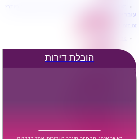
מעוניינים בשירותי הובלות מכל סוג במחירים הטובים ביותר?
הובלת דירות
עוברים דירה?
הובלה עם מנוף
הובלה עם אריזה
זה הזמן לדבר איתנו...
הובלה עם אחסנה
פרופיל החברה
קצת עלינו
טיפים להובלות
הובלת דירות
שירותים נלווים
מידע מקצועי
הובלת דירות
הובלה עם מנוף
הובלה עם אריזה
הובלה עם אחסנה
הובלות ישובים בארץ
הובלות קטנות
הובלת פריטים בודדים
הובלת מוצרי חשמל
הובלת רהיטים
הובלות מיוחדות
הובלות לעסקים
הובלות משרדים
כאשר אנחנו מבצעים מעבר בין דירות, אחד הדברים