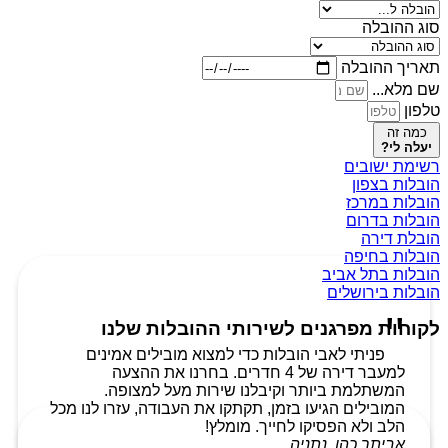
סוג ההובלה
תאריך ההובלה
שם מלא...
טלפון
כמה זה
יעלה לי?
רשימת ישובים
הובלות בצפון
הובלות במרכז
הובלות בדרום
הובלת דירה
הובלות בחיפה
הובלות בתל אביב
הובלות בירושלים
לקוחות מפרגנים לשירותי ההובלות שלנו
פניתי לאבי הובלות כדי למצוא מובילים אמינים
למעבר דירה של 4 חדרים. בחרנו את ההצעה
המשתלמת ביותר וקיבלנו שירות מעל למצופה.
המובילים הגיעו בזמן, תקתקו את העבודה, עזרו לנו מכל
הלב ולא הפסיקו לחייך. מומלץ!
אביתר כהן, נתניה.