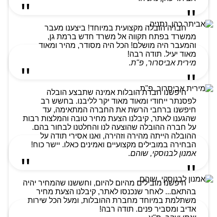
חברה הובלה מקצועית במיוחד! ביצענו מעבר
ממשרד בפתח תקווה אל משרד חדש ברמת גן,
והמעבר היה מושלם! הכל היה מסודר, מהיר ומאוד
מאוד יעיל. תודה רבה!
מירית אביסרור, פ"ת.
חיפשנו חברת הובלות אמינה שתבצע הובלה
לפסנתר ייחודי ומאוד מאוד יקר לליבנו. בחשש רב
חיפשנו ברחבי הרשת את החברה המתאימה, עד
שהגענו לאתר, קיבלנו הצעת מחיר טובה והמלצות רבות
על חברה ההובלה שהוצעה לנו והחלטנו לבחור בהם.
ההובלה הייתה מהירה וזהירה, ואנו אסירי תודה על
הבחירה במובילים מקצועיים ואמינים כאלו. יישר כוח!
אמנון לבנוסקי, שוהם.
חיפשנו מובילים מהיום להיום, וחששנו שהמחיר יהיה
בהתאם... לאחר שנכנסו לאתר, קיבלנו הצעת מחיר
משתלמת במיוחד מחברת ההובלות, ומעל הכל שירות
אדיב ומסביר פנים. תודה רבה!