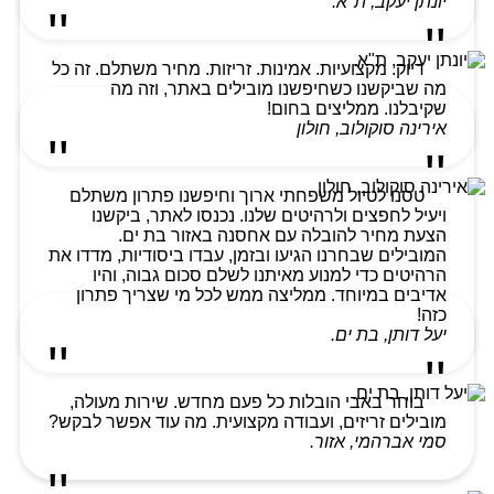
יונתן יעקב, ת"א.
דיוק. מקצועיות. אמינות. זריזות. מחיר משתלם. זה כל
מה שביקשנו כשחיפשנו מובילים באתר, וזה מה
שקיבלנו. ממליצים בחום!
אירינה סוקולוב, חולון
טסנו לטיול משפחתי ארוך וחיפשנו פתרון משתלם
ויעיל לחפצים ולרהיטים שלנו. נכנסו לאתר, ביקשנו
הצעת מחיר להובלה עם אחסנה באזור בת ים.
המובילים שבחרנו הגיעו ובזמן, עבדו ביסודיות, מדדו את
הרהיטים כדי למנוע מאיתנו לשלם סכום גבוה, והיו
אדיבים במיוחד. ממליצה ממש לכל מי שצריך פתרון
כזה!
יעל דותן, בת ים.
בוחר באבי הובלות כל פעם מחדש. שירות מעולה,
מובילים זריזים, ועבודה מקצועית. מה עוד אפשר לבקש?
סמי אברהמי, אזור.