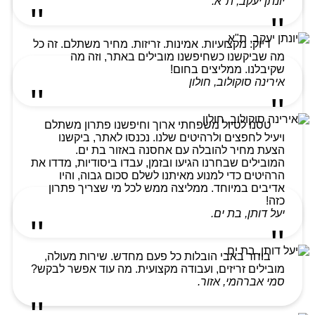
יונתן יעקב, ת"א.
דיוק. מקצועיות. אמינות. זריזות. מחיר משתלם. זה כל
מה שביקשנו כשחיפשנו מובילים באתר, וזה מה
שקיבלנו. ממליצים בחום!
אירינה סוקולוב, חולון
טסנו לטיול משפחתי ארוך וחיפשנו פתרון משתלם
ויעיל לחפצים ולרהיטים שלנו. נכנסו לאתר, ביקשנו
הצעת מחיר להובלה עם אחסנה באזור בת ים.
המובילים שבחרנו הגיעו ובזמן, עבדו ביסודיות, מדדו את
הרהיטים כדי למנוע מאיתנו לשלם סכום גבוה, והיו
אדיבים במיוחד. ממליצה ממש לכל מי שצריך פתרון
כזה!
יעל דותן, בת ים.
בוחר באבי הובלות כל פעם מחדש. שירות מעולה,
מובילים זריזים, ועבודה מקצועית. מה עוד אפשר לבקש?
סמי אברהמי, אזור.