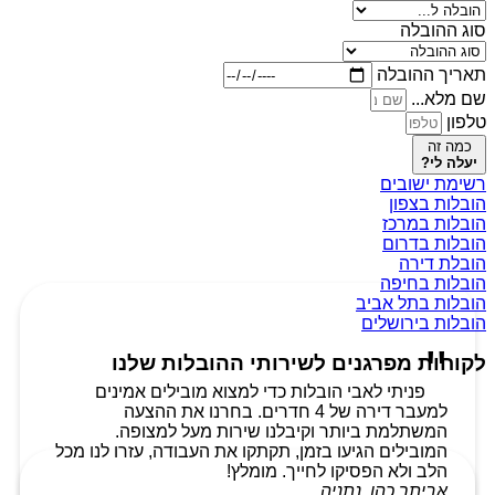
סוג ההובלה
תאריך ההובלה
שם מלא...
טלפון
כמה זה
יעלה לי?
רשימת ישובים
הובלות בצפון
הובלות במרכז
הובלות בדרום
הובלת דירה
הובלות בחיפה
הובלות בתל אביב
הובלות בירושלים
לקוחות מפרגנים לשירותי ההובלות שלנו
פניתי לאבי הובלות כדי למצוא מובילים אמינים
למעבר דירה של 4 חדרים. בחרנו את ההצעה
המשתלמת ביותר וקיבלנו שירות מעל למצופה.
המובילים הגיעו בזמן, תקתקו את העבודה, עזרו לנו מכל
הלב ולא הפסיקו לחייך. מומלץ!
אביתר כהן, נתניה.