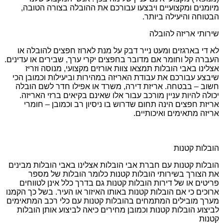
מיומנים ומקצועיים ויבצעו עבורכם את ההובלה בצורה הטובה,
הבטוחה והיעילה ביותר.
שירותי אריזה להובלה
לא די בארגזים ומעט נייר דבק על מנת לארוז חפצים להובלה או
העברה קל וחומר אם מדובר בחפצים יקרי ערך, שבירים או עדינים.
אצלינו באבי הובלות תמצאו צוות אורזים מקצועי, מנוסה וזריז
שיבצע עבורכם את עבודת האריזה במהירות וביעילות וכמובן הכי
חשוב – בבטחה. אריזת דירה, משרד או אפילו חדר לשם הובלה
יכולה להיות עניין מורכב עבור אלו שאינם בקיאים ברזי האריזה.
אריזת חפצים הינה תחום שדרוש בו ניסיון רב וכמובן – חומרי
אריזה מתאימים ואיכותיים.
הובלות קטנות
הובלות קטנות עם חברת אבי הובלות אצלינו באבי הובלות מבינים
את הצורך בשירותי הובלות קטנות כלומר הובלות של מספר
פריטים או של דירות הובלות קטנות גם בדרך כלל אינן לטווחים
ארוכים כי אם הובלות קטנות באותו האיזור או העיר. בשל כך הקמנו
מערך מובילים המתמחים בהובלות קטנות עם כלי רכב המתאימים
לביצוע הובלות קטנות וכמובן מחירים כיאה לביצוע אותן הובלות
קטנות