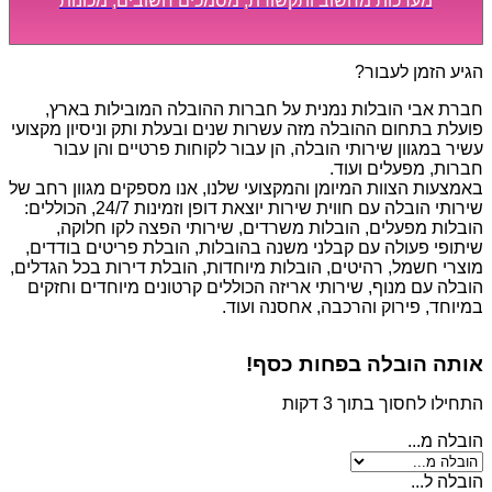
מערכות מחשוב ותקשורת, מסמכים חשובים, מכונות
מסיביות ויקרות, אשר דורשות תשומת לב מיוחדת ואריזה
קפדנית ומסודרת אשר תבטיח תהליך מעבר יעיל ומהיר.
הגיע הזמן לעבור?
חברת אבי הובלות נמנית על חברות ההובלה המובילות בארץ,
פועלת בתחום ההובלה מזה עשרות שנים ובעלת ותק וניסיון מקצועי
עשיר במגוון שירותי הובלה, הן עבור לקוחות פרטיים והן עבור
חברות, מפעלים ועוד.
באמצעות הצוות המיומן והמקצועי שלנו, אנו מספקים מגוון רחב של
שירותי הובלה עם חווית שירות יוצאת דופן וזמינות 24/7, הכוללים:
הובלות מפעלים, הובלות משרדים, שירותי הפצה לקו חלוקה,
שיתופי פעולה עם קבלני משנה בהובלות, הובלת פריטים בודדים,
מוצרי חשמל, רהיטים, הובלות מיוחדות, הובלת דירות בכל הגדלים,
הובלה עם מנוף, שירותי אריזה הכוללים קרטונים מיוחדים וחזקים
במיוחד, פירוק והרכבה, אחסנה ועוד.
אותה הובלה בפחות כסף!
התחילו לחסוך בתוך 3 דקות
הובלה מ...
הובלה ל...