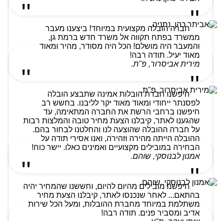
חברה הובלה מקצועית במיוחד! ביצענו מעבר
ממשרד בפתח תקווה אל משרד חדש ברמת גן,
והמעבר היה מושלם! הכל היה מסודר, מהיר ומאוד
מאוד יעיל. תודה רבה!
מירית אביסרור, פ"ת.
חיפשנו חברת הובלות אמינה שתבצע הובלה
לפסנתר ייחודי ומאוד מאוד יקר לליבנו. בחשש רב
חיפשנו ברחבי הרשת את החברה המתאימה, עד
שהגענו לאתר, קיבלנו הצעת מחיר טובה והמלצות רבות
על חברה ההובלה שהוצעה לנו והחלטנו לבחור בהם.
ההובלה הייתה מהירה וזהירה, ואנו אסירי תודה על
הבחירה במובילים מקצועיים ואמינים כאלו. יישר כוח!
אמנון לבנוסקי, שוהם.
חיפשנו מובילים מהיום להיום, וחששנו שהמחיר יהיה
בהתאם... לאחר שנכנסו לאתר, קיבלנו הצעת מחיר
משתלמת במיוחד מחברת ההובלות, ומעל הכל שירות
אדיב ומסביר פנים. תודה רבה!