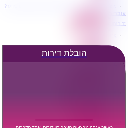
מעוניינים בשירותי הובלות מכל סוג במחירים הטובים ביותר?
הובלת דירות
עוברים דירה?
הובלה עם מנוף
הובלה עם אריזה
זה הזמן לדבר איתנו...
הובלה עם אחסנה
פרופיל החברה
קצת עלינו
טיפים להובלות
הובלת דירות
שירותים נלווים
מידע מקצועי
הובלת דירות
הובלה עם מנוף
הובלה עם אריזה
הובלה עם אחסנה
הובלות ישובים בארץ
הובלות קטנות
הובלת פריטים בודדים
הובלת מוצרי חשמל
הובלת רהיטים
הובלות מיוחדות
הובלות לעסקים
הובלות משרדים
כאשר אנחנו מבצעים מעבר בין דירות, אחד הדברים