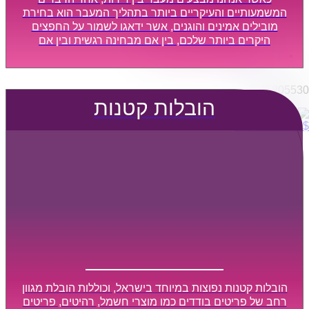
הובלות מפעלים
המשמעותיים והעיקריים ביותר בתהליך המעבר הוא בחירת
שירותי הפצה קו חלוקה
מובילים אמינים והוגנים, אשר ידאגו לשמור על החפצים
היקרים ביותר שלכם, בין אם מבחינה רגשית ובין אם
קבלני משנה הובלות
מבחינה כספית, ויספקו הובלה מהירה, בטוחה, וללא נזקים
דברו איתנו
מיותרים, אשר תקל על תהליך המעבר כמה שיותר.
0795805530
הובלות קטנות
$
0
0
עגלת קניות
הובלות קטנות נפוצות במיוחד בישראל, וכוללות הובלת מגוון
רחב של פריטים בודדים כמו מוצרי חשמל, רהיטים, פריטים