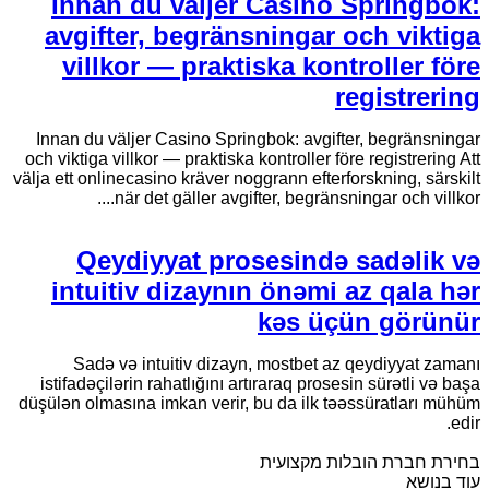
Innan du väljer Casino Springbok:
avgifter, begränsningar och viktiga
villkor — praktiska kontroller före
registrering
Innan du väljer Casino Springbok: avgifter, begränsningar
och viktiga villkor — praktiska kontroller före registrering Att
välja ett onlinecasino kräver noggrann efterforskning, särskilt
när det gäller avgifter, begränsningar och villkor....
Qeydiyyat prosesində sadəlik və
intuitiv dizaynın önəmi az qala hər
kəs üçün görünür
Sadə və intuitiv dizayn, mostbet az qeydiyyat zamanı
istifadəçilərin rahatlığını artıraraq prosesin sürətli və başa
düşülən olmasına imkan verir, bu da ilk təəssüratları mühüm
edir.
בחירת חברת הובלות מקצועית
עוד בנושא