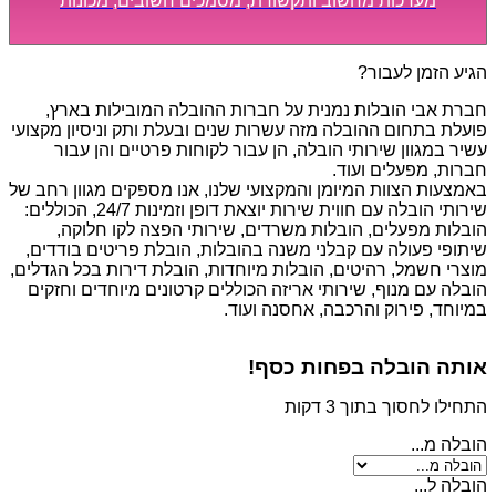
מערכות מחשוב ותקשורת, מסמכים חשובים, מכונות
מסיביות ויקרות, אשר דורשות תשומת לב מיוחדת ואריזה
קפדנית ומסודרת אשר תבטיח תהליך מעבר יעיל ומהיר.
הגיע הזמן לעבור?
חברת אבי הובלות נמנית על חברות ההובלה המובילות בארץ,
פועלת בתחום ההובלה מזה עשרות שנים ובעלת ותק וניסיון מקצועי
עשיר במגוון שירותי הובלה, הן עבור לקוחות פרטיים והן עבור
חברות, מפעלים ועוד.
באמצעות הצוות המיומן והמקצועי שלנו, אנו מספקים מגוון רחב של
שירותי הובלה עם חווית שירות יוצאת דופן וזמינות 24/7, הכוללים:
הובלות מפעלים, הובלות משרדים, שירותי הפצה לקו חלוקה,
שיתופי פעולה עם קבלני משנה בהובלות, הובלת פריטים בודדים,
מוצרי חשמל, רהיטים, הובלות מיוחדות, הובלת דירות בכל הגדלים,
הובלה עם מנוף, שירותי אריזה הכוללים קרטונים מיוחדים וחזקים
במיוחד, פירוק והרכבה, אחסנה ועוד.
אותה הובלה בפחות כסף!
התחילו לחסוך בתוך 3 דקות
הובלה מ...
הובלה ל...