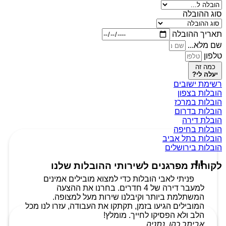
סוג ההובלה
תאריך ההובלה
שם מלא...
טלפון
כמה זה
יעלה לי?
רשימת ישובים
הובלות בצפון
הובלות במרכז
הובלות בדרום
הובלת דירה
הובלות בחיפה
הובלות בתל אביב
הובלות בירושלים
לקוחות מפרגנים לשירותי ההובלות שלנו
פניתי לאבי הובלות כדי למצוא מובילים אמינים
למעבר דירה של 4 חדרים. בחרנו את ההצעה
המשתלמת ביותר וקיבלנו שירות מעל למצופה.
המובילים הגיעו בזמן, תקתקו את העבודה, עזרו לנו מכל
הלב ולא הפסיקו לחייך. מומלץ!
אביתר כהן, נתניה.