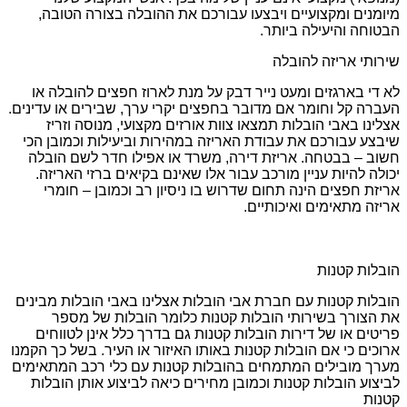
מיומנים ומקצועיים ויבצעו עבורכם את ההובלה בצורה הטובה,
הבטוחה והיעילה ביותר.
שירותי אריזה להובלה
לא די בארגזים ומעט נייר דבק על מנת לארוז חפצים להובלה או
העברה קל וחומר אם מדובר בחפצים יקרי ערך, שבירים או עדינים.
אצלינו באבי הובלות תמצאו צוות אורזים מקצועי, מנוסה וזריז
שיבצע עבורכם את עבודת האריזה במהירות וביעילות וכמובן הכי
חשוב – בבטחה. אריזת דירה, משרד או אפילו חדר לשם הובלה
יכולה להיות עניין מורכב עבור אלו שאינם בקיאים ברזי האריזה.
אריזת חפצים הינה תחום שדרוש בו ניסיון רב וכמובן – חומרי
אריזה מתאימים ואיכותיים.
הובלות קטנות
הובלות קטנות עם חברת אבי הובלות אצלינו באבי הובלות מבינים
את הצורך בשירותי הובלות קטנות כלומר הובלות של מספר
פריטים או של דירות הובלות קטנות גם בדרך כלל אינן לטווחים
ארוכים כי אם הובלות קטנות באותו האיזור או העיר. בשל כך הקמנו
מערך מובילים המתמחים בהובלות קטנות עם כלי רכב המתאימים
לביצוע הובלות קטנות וכמובן מחירים כיאה לביצוע אותן הובלות
קטנות