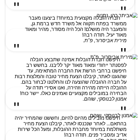
חברה הובלה מקצועית במיוחד! ביצענו מעבר
ממשרד בפתח תקווה אל משרד חדש ברמת גן,
והמעבר היה מושלם! הכל היה מסודר, מהיר ומאוד
מאוד יעיל. תודה רבה!
מירית אביסרור, פ"ת.
חיפשנו חברת הובלות אמינה שתבצע הובלה
לפסנתר ייחודי ומאוד מאוד יקר לליבנו. בחשש רב
חיפשנו ברחבי הרשת את החברה המתאימה, עד
שהגענו לאתר, קיבלנו הצעת מחיר טובה והמלצות רבות
על חברה ההובלה שהוצעה לנו והחלטנו לבחור בהם.
ההובלה הייתה מהירה וזהירה, ואנו אסירי תודה על
הבחירה במובילים מקצועיים ואמינים כאלו. יישר כוח!
אמנון לבנוסקי, שוהם.
חיפשנו מובילים מהיום להיום, וחששנו שהמחיר יהיה
בהתאם... לאחר שנכנסו לאתר, קיבלנו הצעת מחיר
משתלמת במיוחד מחברת ההובלות, ומעל הכל שירות
אדיב ומסביר פנים. תודה רבה!