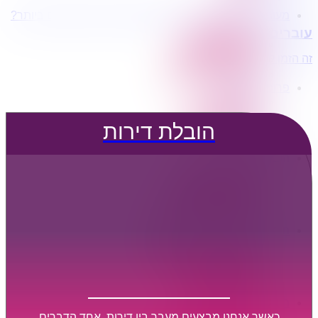
מעוניינים בשירותי הובלות מכל סוג במחירים הטובים ביותר?
הובלת דירות
עוברים דירה?
הובלה עם מנוף
הובלה עם אריזה
זה הזמן לדבר איתנו...
הובלה עם אחסנה
פרופיל החברה
קצת עלינו
טיפים להובלות
הובלת דירות
שירותים נלווים
מידע מקצועי
הובלת דירות
הובלה עם מנוף
הובלה עם אריזה
הובלה עם אחסנה
הובלות ישובים בארץ
הובלות קטנות
הובלת פריטים בודדים
הובלת מוצרי חשמל
הובלת רהיטים
הובלות מיוחדות
הובלות לעסקים
הובלות משרדים
כאשר אנחנו מבצעים מעבר בין דירות, אחד הדברים