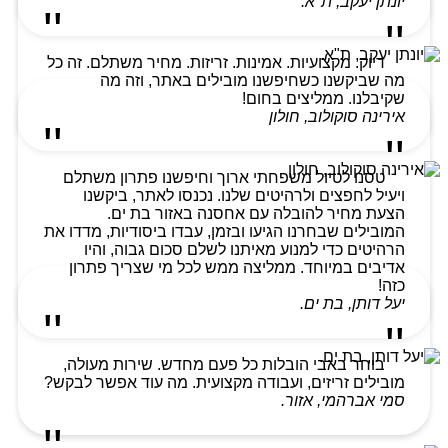
יונתן יעקב, ת"א.
דיוק. מקצועיות. אמינות. זריזות. מחיר משתלם. זה כל
מה שביקשנו כשחיפשנו מובילים באתר, וזה מה
שקיבלנו. ממליצים בחום!
אירינה סוקולוב, חולון
טסנו לטיול משפחתי ארוך וחיפשנו פתרון משתלם
ויעיל לחפצים ולרהיטים שלנו. נכנסו לאתר, ביקשנו
הצעת מחיר להובלה עם אחסנה באזור בת ים.
המובילים שבחרנו הגיעו ובזמן, עבדו ביסודיות, מדדו את
הרהיטים כדי למנוע מאיתנו לשלם סכום גבוה, והיו
אדיבים במיוחד. ממליצה ממש לכל מי שצריך פתרון
כזה!
יעל דותן, בת ים.
בוחר באבי הובלות כל פעם מחדש. שירות מעולה,
מובילים זריזים, ועבודה מקצועית. מה עוד אפשר לבקש?
סמי אברהמי, אזור.