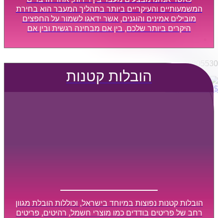
הובלות מפעלים
המשמעותיים והעיקריים ביותר בתהליך המעבר הוא בחירת
שירותי הפצה קו חלוקה
מובילים אמינים והוגנים, אשר ידאגו לשמור על החפצים
היקרים ביותר שלכם, בין אם מבחינה רגשית ובין אם
קבלני משנה הובלות
מבחינה כספית, ויספקו הובלה מהירה, בטוחה, וללא נזקים
דברו איתנו
מיותרים, אשר תקל על תהליך המעבר כמה שיותר.
0795805530
הובלות קטנות
$
0
0
עגלת קניות
הובלות קטנות נפוצות במיוחד בישראל, וכוללות הובלת מגוון
רחב של פריטים בודדים כמו מוצרי חשמל, רהיטים, פריטים