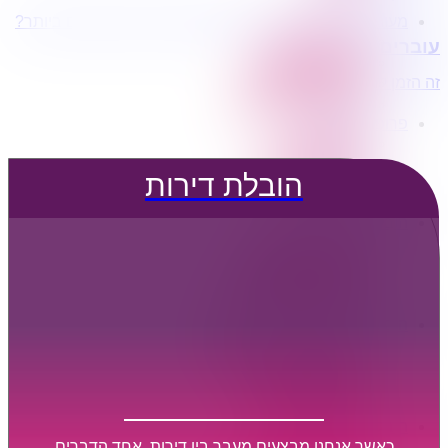
מעוניינים בשירותי הובלות מכל סוג במחירים הטובים ביותר?
הובלת דירות
עוברים דירה?
הובלה עם מנוף
הובלה עם אריזה
זה הזמן לדבר איתנו...
הובלה עם אחסנה
פרופיל החברה
קצת עלינו
טיפים להובלות
הובלת דירות
שירותים נלווים
מידע מקצועי
הובלת דירות
הובלה עם מנוף
הובלה עם אריזה
הובלה עם אחסנה
הובלות ישובים בארץ
הובלות קטנות
הובלת פריטים בודדים
הובלת מוצרי חשמל
הובלת רהיטים
הובלות מיוחדות
הובלות לעסקים
הובלות משרדים
כאשר אנחנו מבצעים מעבר בין דירות, אחד הדברים