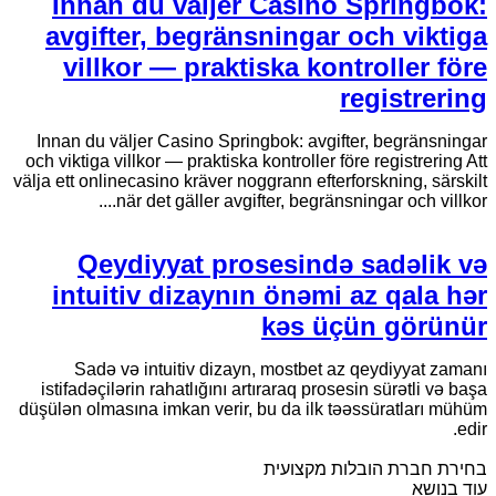
Innan du väljer Casino Springbok:
avgifter, begränsningar och viktiga
villkor — praktiska kontroller före
registrering
Innan du väljer Casino Springbok: avgifter, begränsningar
och viktiga villkor — praktiska kontroller före registrering Att
välja ett onlinecasino kräver noggrann efterforskning, särskilt
när det gäller avgifter, begränsningar och villkor....
Qeydiyyat prosesində sadəlik və
intuitiv dizaynın önəmi az qala hər
kəs üçün görünür
Sadə və intuitiv dizayn, mostbet az qeydiyyat zamanı
istifadəçilərin rahatlığını artıraraq prosesin sürətli və başa
düşülən olmasına imkan verir, bu da ilk təəssüratları mühüm
edir.
בחירת חברת הובלות מקצועית
עוד בנושא