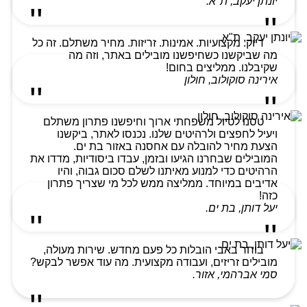
יונתן יעקב, ת"א.
דיוק. מקצועיות. אמינות. זריזות. מחיר משתלם. זה כל
מה שביקשנו כשחיפשנו מובילים באתר, וזה מה
שקיבלנו. ממליצים בחום!
אירינה סוקולוב, חולון
טסנו לטיול משפחתי ארוך וחיפשנו פתרון משתלם
ויעיל לחפצים ולרהיטים שלנו. נכנסו לאתר, ביקשנו
הצעת מחיר להובלה עם אחסנה באזור בת ים.
המובילים שבחרנו הגיעו ובזמן, עבדו ביסודיות, מדדו את
הרהיטים כדי למנוע מאיתנו לשלם סכום גבוה, והיו
אדיבים במיוחד. ממליצה ממש לכל מי שצריך פתרון
כזה!
יעל דותן, בת ים.
בוחר באבי הובלות כל פעם מחדש. שירות מעולה,
מובילים זריזים, ועבודה מקצועית. מה עוד אפשר לבקש?
סמי אברהמי, אזור.