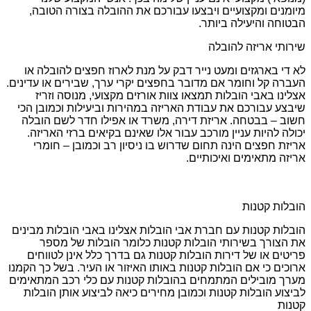
מיומנים ומקצועיים ויבצעו עבורכם את ההובלה בצורה הטובה,
הבטוחה והיעילה ביותר.
שירותי אריזה להובלה
לא די בארגזים ומעט נייר דבק על מנת לארוז חפצים להובלה או
העברה קל וחומר אם מדובר בחפצים יקרי ערך, שבירים או עדינים.
אצלינו באבי הובלות תמצאו צוות אורזים מקצועי, מנוסה וזריז
שיבצע עבורכם את עבודת האריזה במהירות וביעילות וכמובן הכי
חשוב – בבטחה. אריזת דירה, משרד או אפילו חדר לשם הובלה
יכולה להיות עניין מורכב עבור אלו שאינם בקיאים ברזי האריזה.
אריזת חפצים הינה תחום שדרוש בו ניסיון רב וכמובן – חומרי
אריזה מתאימים ואיכותיים.
הובלות קטנות
הובלות קטנות עם חברת אבי הובלות אצלינו באבי הובלות מבינים
את הצורך בשירותי הובלות קטנות כלומר הובלות של מספר
פריטים או של דירות הובלות קטנות גם בדרך כלל אינן לטווחים
ארוכים כי אם הובלות קטנות באותו האיזור או העיר. בשל כך הקמנו
מערך מובילים המתמחים בהובלות קטנות עם כלי רכב המתאימים
לביצוע הובלות קטנות וכמובן מחירים כיאה לביצוע אותן הובלות
קטנות