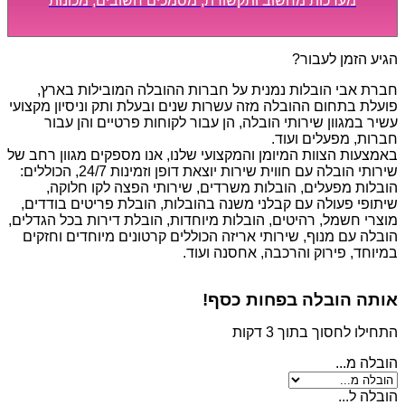
מערכות מחשוב ותקשורת, מסמכים חשובים, מכונות
מסיביות ויקרות, אשר דורשות תשומת לב מיוחדת ואריזה
קפדנית ומסודרת אשר תבטיח תהליך מעבר יעיל ומהיר.
הגיע הזמן לעבור?
חברת אבי הובלות נמנית על חברות ההובלה המובילות בארץ,
פועלת בתחום ההובלה מזה עשרות שנים ובעלת ותק וניסיון מקצועי
עשיר במגוון שירותי הובלה, הן עבור לקוחות פרטיים והן עבור
חברות, מפעלים ועוד.
באמצעות הצוות המיומן והמקצועי שלנו, אנו מספקים מגוון רחב של
שירותי הובלה עם חווית שירות יוצאת דופן וזמינות 24/7, הכוללים:
הובלות מפעלים, הובלות משרדים, שירותי הפצה לקו חלוקה,
שיתופי פעולה עם קבלני משנה בהובלות, הובלת פריטים בודדים,
מוצרי חשמל, רהיטים, הובלות מיוחדות, הובלת דירות בכל הגדלים,
הובלה עם מנוף, שירותי אריזה הכוללים קרטונים מיוחדים וחזקים
במיוחד, פירוק והרכבה, אחסנה ועוד.
אותה הובלה בפחות כסף!
התחילו לחסוך בתוך 3 דקות
הובלה מ...
הובלה ל...