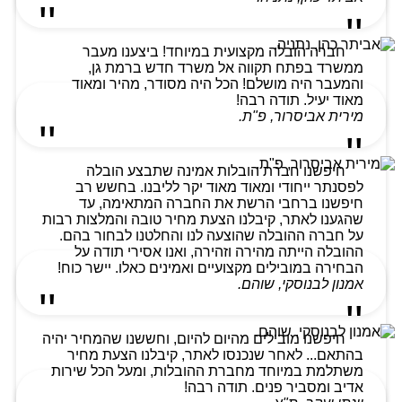
חברה הובלה מקצועית במיוחד! ביצענו מעבר
ממשרד בפתח תקווה אל משרד חדש ברמת גן,
והמעבר היה מושלם! הכל היה מסודר, מהיר ומאוד
מאוד יעיל. תודה רבה!
מירית אביסרור, פ"ת.
חיפשנו חברת הובלות אמינה שתבצע הובלה
לפסנתר ייחודי ומאוד מאוד יקר לליבנו. בחשש רב
חיפשנו ברחבי הרשת את החברה המתאימה, עד
שהגענו לאתר, קיבלנו הצעת מחיר טובה והמלצות רבות
על חברה ההובלה שהוצעה לנו והחלטנו לבחור בהם.
ההובלה הייתה מהירה וזהירה, ואנו אסירי תודה על
הבחירה במובילים מקצועיים ואמינים כאלו. יישר כוח!
אמנון לבנוסקי, שוהם.
חיפשנו מובילים מהיום להיום, וחששנו שהמחיר יהיה
בהתאם... לאחר שנכנסו לאתר, קיבלנו הצעת מחיר
משתלמת במיוחד מחברת ההובלות, ומעל הכל שירות
אדיב ומסביר פנים. תודה רבה!