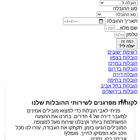
סוג ההובלה
תאריך ההובלה
שם מלא...
טלפון
כמה זה
יעלה לי?
רשימת ישובים
הובלות בצפון
הובלות במרכז
הובלות בדרום
הובלת דירה
הובלות בחיפה
הובלות בתל אביב
הובלות בירושלים
לקוחות מפרגנים לשירותי ההובלות שלנו
פניתי לאבי הובלות כדי למצוא מובילים אמינים
למעבר דירה של 4 חדרים. בחרנו את ההצעה
המשתלמת ביותר וקיבלנו שירות מעל למצופה.
המובילים הגיעו בזמן, תקתקו את העבודה, עזרו לנו מכל
הלב ולא הפסיקו לחייך. מומלץ!
אביתר כהן, נתניה.