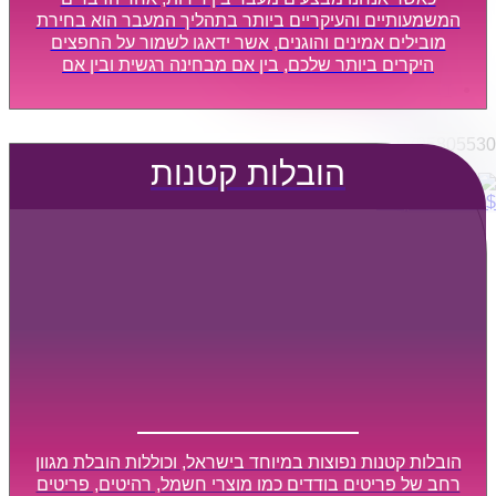
הובלות מפעלים
המשמעותיים והעיקריים ביותר בתהליך המעבר הוא בחירת
שירותי הפצה קו חלוקה
מובילים אמינים והוגנים, אשר ידאגו לשמור על החפצים
היקרים ביותר שלכם, בין אם מבחינה רגשית ובין אם
קבלני משנה הובלות
מבחינה כספית, ויספקו הובלה מהירה, בטוחה, וללא נזקים
דברו איתנו
מיותרים, אשר תקל על תהליך המעבר כמה שיותר.
0795805530
הובלות קטנות
$
0
0
עגלת קניות
הובלות קטנות נפוצות במיוחד בישראל, וכוללות הובלת מגוון
רחב של פריטים בודדים כמו מוצרי חשמל, רהיטים, פריטים