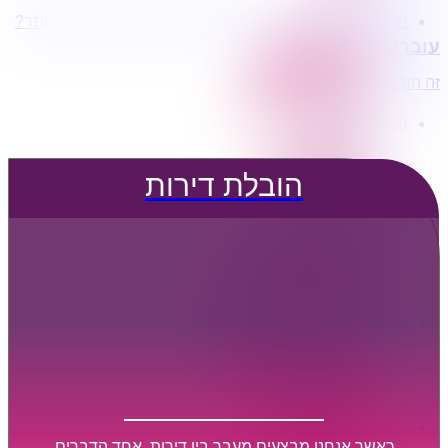
מעוניינים בשירותי הובלות מכל סוג במחירים הטובים ביותר?
הובלת דירות
עוברים דירה?
הובלה עם מנוף
הובלה עם אריזה
זה הזמן לדבר איתנו...
הובלה עם אחסנה
פרופיל החברה
קצת עלינו
טיפים להובלות
הובלת דירות
שירותים נלווים
מידע מקצועי
הובלת דירות
הובלה עם מנוף
הובלה עם אריזה
הובלה עם אחסנה
הובלות ישובים בארץ
הובלות קטנות
הובלת פריטים בודדים
הובלת מוצרי חשמל
הובלת רהיטים
הובלות מיוחדות
הובלות לעסקים
הובלות משרדים
כאשר אנחנו מבצעים מעבר בין דירות, אחד הדברים