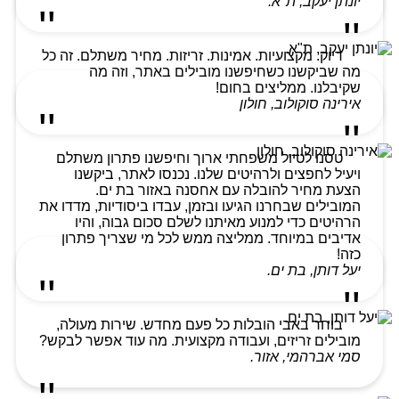
יונתן יעקב, ת"א.
דיוק. מקצועיות. אמינות. זריזות. מחיר משתלם. זה כל
מה שביקשנו כשחיפשנו מובילים באתר, וזה מה
שקיבלנו. ממליצים בחום!
אירינה סוקולוב, חולון
טסנו לטיול משפחתי ארוך וחיפשנו פתרון משתלם
ויעיל לחפצים ולרהיטים שלנו. נכנסו לאתר, ביקשנו
הצעת מחיר להובלה עם אחסנה באזור בת ים.
המובילים שבחרנו הגיעו ובזמן, עבדו ביסודיות, מדדו את
הרהיטים כדי למנוע מאיתנו לשלם סכום גבוה, והיו
אדיבים במיוחד. ממליצה ממש לכל מי שצריך פתרון
כזה!
יעל דותן, בת ים.
בוחר באבי הובלות כל פעם מחדש. שירות מעולה,
מובילים זריזים, ועבודה מקצועית. מה עוד אפשר לבקש?
סמי אברהמי, אזור.