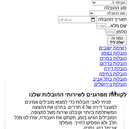
סוג ההובלה
תאריך ההובלה
שם מלא...
טלפון
כמה זה
יעלה לי?
רשימת ישובים
הובלות בצפון
הובלות במרכז
הובלות בדרום
הובלת דירה
הובלות בחיפה
הובלות בתל אביב
הובלות בירושלים
לקוחות מפרגנים לשירותי ההובלות שלנו
פניתי לאבי הובלות כדי למצוא מובילים אמינים
למעבר דירה של 4 חדרים. בחרנו את ההצעה
המשתלמת ביותר וקיבלנו שירות מעל למצופה.
המובילים הגיעו בזמן, תקתקו את העבודה, עזרו לנו מכל
הלב ולא הפסיקו לחייך. מומלץ!
אביתר כהן, נתניה.