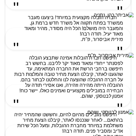
חברה הובלה מקצועית במיוחד! ביצענו מעבר
ממשרד בפתח תקווה אל משרד חדש ברמת גן,
והמעבר היה מושלם! הכל היה מסודר, מהיר ומאוד
מאוד יעיל. תודה רבה!
מירית אביסרור, פ"ת.
חיפשנו חברת הובלות אמינה שתבצע הובלה
לפסנתר ייחודי ומאוד מאוד יקר לליבנו. בחשש רב
חיפשנו ברחבי הרשת את החברה המתאימה, עד
שהגענו לאתר, קיבלנו הצעת מחיר טובה והמלצות רבות
על חברה ההובלה שהוצעה לנו והחלטנו לבחור בהם.
ההובלה הייתה מהירה וזהירה, ואנו אסירי תודה על
הבחירה במובילים מקצועיים ואמינים כאלו. יישר כוח!
אמנון לבנוסקי, שוהם.
חיפשנו מובילים מהיום להיום, וחששנו שהמחיר יהיה
בהתאם... לאחר שנכנסו לאתר, קיבלנו הצעת מחיר
משתלמת במיוחד מחברת ההובלות, ומעל הכל שירות
אדיב ומסביר פנים. תודה רבה!