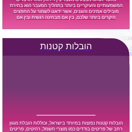
הובלות מפעלים
המשמעותיים והעיקריים ביותר בתהליך המעבר הוא בחירת
שירותי הפצה קו חלוקה
מובילים אמינים והוגנים, אשר ידאגו לשמור על החפצים
היקרים ביותר שלכם, בין אם מבחינה רגשית ובין אם
קבלני משנה הובלות
מבחינה כספית, ויספקו הובלה מהירה, בטוחה, וללא נזקים
דברו איתנו
מיותרים, אשר תקל על תהליך המעבר כמה שיותר.
0795805530
הובלות קטנות
$
0
0
עגלת קניות
הובלות קטנות נפוצות במיוחד בישראל, וכוללות הובלת מגוון
רחב של פריטים בודדים כמו מוצרי חשמל, רהיטים, פריטים