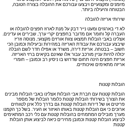
מיומנים ומקצועיים ויבצעו עבורכם את ההובלה בצורה הטובה,
הבטוחה והיעילה ביותר.
שירותי אריזה להובלה
לא די בארגזים ומעט נייר דבק על מנת לארוז חפצים להובלה או
העברה קל וחומר אם מדובר בחפצים יקרי ערך, שבירים או עדינים.
אצלינו באבי הובלות תמצאו צוות אורזים מקצועי, מנוסה וזריז
שיבצע עבורכם את עבודת האריזה במהירות וביעילות וכמובן הכי
חשוב – בבטחה. אריזת דירה, משרד או אפילו חדר לשם הובלה
יכולה להיות עניין מורכב עבור אלו שאינם בקיאים ברזי האריזה.
אריזת חפצים הינה תחום שדרוש בו ניסיון רב וכמובן – חומרי
אריזה מתאימים ואיכותיים.
הובלות קטנות
הובלות קטנות עם חברת אבי הובלות אצלינו באבי הובלות מבינים
את הצורך בשירותי הובלות קטנות כלומר הובלות של מספר
פריטים או של דירות הובלות קטנות גם בדרך כלל אינן לטווחים
ארוכים כי אם הובלות קטנות באותו האיזור או העיר. בשל כך הקמנו
מערך מובילים המתמחים בהובלות קטנות עם כלי רכב המתאימים
לביצוע הובלות קטנות וכמובן מחירים כיאה לביצוע אותן הובלות
קטנות