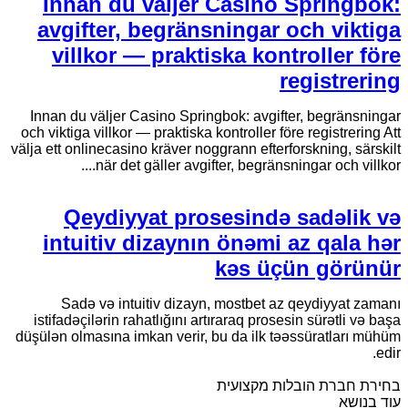
Innan du väljer Casino Springbok:
avgifter, begränsningar och viktiga
villkor — praktiska kontroller före
registrering
Innan du väljer Casino Springbok: avgifter, begränsningar
och viktiga villkor — praktiska kontroller före registrering Att
välja ett onlinecasino kräver noggrann efterforskning, särskilt
när det gäller avgifter, begränsningar och villkor....
Qeydiyyat prosesində sadəlik və
intuitiv dizaynın önəmi az qala hər
kəs üçün görünür
Sadə və intuitiv dizayn, mostbet az qeydiyyat zamanı
istifadəçilərin rahatlığını artıraraq prosesin sürətli və başa
düşülən olmasına imkan verir, bu da ilk təəssüratları mühüm
edir.
בחירת חברת הובלות מקצועית
עוד בנושא