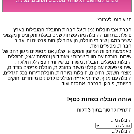
מערכות מחשוב ותקשורת, מסמכים חשובים, מכונות
מסיביות ויקרות, אשר דורשות תשומת לב מיוחדת ואריזה
קפדנית ומסודרת אשר תבטיח תהליך מעבר יעיל ומהיר.
הגיע הזמן לעבור?
חברת אבי הובלות נמנית על חברות ההובלה המובילות בארץ,
פועלת בתחום ההובלה מזה עשרות שנים ובעלת ותק וניסיון מקצועי
עשיר במגוון שירותי הובלה, הן עבור לקוחות פרטיים והן עבור
חברות, מפעלים ועוד.
באמצעות הצוות המיומן והמקצועי שלנו, אנו מספקים מגוון רחב של
שירותי הובלה עם חווית שירות יוצאת דופן וזמינות 24/7, הכוללים:
הובלות מפעלים, הובלות משרדים, שירותי הפצה לקו חלוקה,
שיתופי פעולה עם קבלני משנה בהובלות, הובלת פריטים בודדים,
מוצרי חשמל, רהיטים, הובלות מיוחדות, הובלת דירות בכל הגדלים,
הובלה עם מנוף, שירותי אריזה הכוללים קרטונים מיוחדים וחזקים
במיוחד, פירוק והרכבה, אחסנה ועוד.
אותה הובלה בפחות כסף!
התחילו לחסוך בתוך 3 דקות
הובלה מ...
הובלה ל...