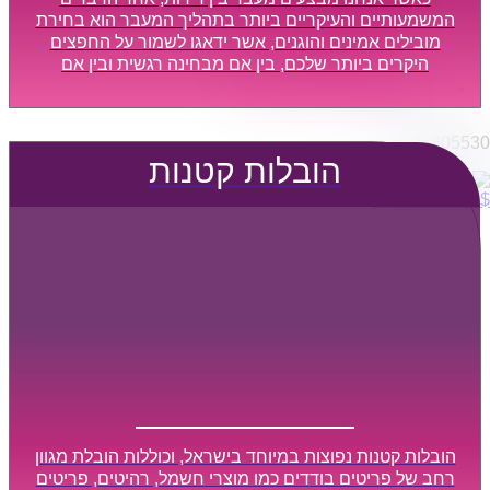
הובלות מפעלים
המשמעותיים והעיקריים ביותר בתהליך המעבר הוא בחירת
שירותי הפצה קו חלוקה
מובילים אמינים והוגנים, אשר ידאגו לשמור על החפצים
היקרים ביותר שלכם, בין אם מבחינה רגשית ובין אם
קבלני משנה הובלות
מבחינה כספית, ויספקו הובלה מהירה, בטוחה, וללא נזקים
דברו איתנו
מיותרים, אשר תקל על תהליך המעבר כמה שיותר.
0795805530
הובלות קטנות
$
0
0
עגלת קניות
הובלות קטנות נפוצות במיוחד בישראל, וכוללות הובלת מגוון
רחב של פריטים בודדים כמו מוצרי חשמל, רהיטים, פריטים