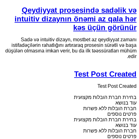
Qeydiyyat prosesində sadəlik və
intuitiv dizaynın önəmi az qala hər
kəs üçün görünür
Sadə və intuitiv dizayn, mostbet az qeydiyyat zamanı
istifadəçilərin rahatlığını artıraraq prosesin sürətli və başa
düşülən olmasına imkan verir, bu da ilk təəssüratları mühüm
edir.
Test Post Created
Test Post Created
בחירת חברת הובלות מקצועית
עוד בנושא
חברת הובלות ללא פשרות
פרטים נוספים
בחירת חברת הובלות מקצועית
עוד בנושא
חברת הובלות ללא פשרות
פרטים נוספים