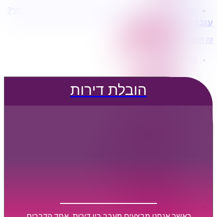
מעוניינים בשירותי הובלות מכל סוג במחירים הטובים ביותר?
הובלת דירות
עוברים דירה?
הובלה עם מנוף
הובלה עם אריזה
זה הזמן לדבר איתנו...
הובלה עם אחסנה
פרופיל החברה
קצת עלינו
טיפים להובלות
הובלת דירות
שירותים נלווים
מידע מקצועי
הובלת דירות
הובלה עם מנוף
הובלה עם אריזה
הובלה עם אחסנה
הובלות ישובים בארץ
הובלות קטנות
הובלת פריטים בודדים
הובלת מוצרי חשמל
הובלת רהיטים
הובלות מיוחדות
הובלות לעסקים
הובלות משרדים
כאשר אנחנו מבצעים מעבר בין דירות, אחד הדברים