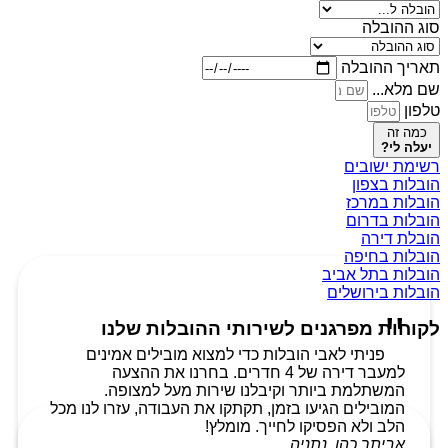
סוג ההובלה
תאריך ההובלה
שם מלא...
טלפון
כמה זה
יעלה לי?
רשימת ישובים
הובלות בצפון
הובלות במרכז
הובלות בדרום
הובלת דירה
הובלות בחיפה
הובלות בתל אביב
הובלות בירושלים
לקוחות מפרגנים לשירותי ההובלות שלנו
פניתי לאבי הובלות כדי למצוא מובילים אמינים
למעבר דירה של 4 חדרים. בחרנו את ההצעה
המשתלמת ביותר וקיבלנו שירות מעל למצופה.
המובילים הגיעו בזמן, תקתקו את העבודה, עזרו לנו מכל
הלב ולא הפסיקו לחייך. מומלץ!
אביתר כהן, נתניה.