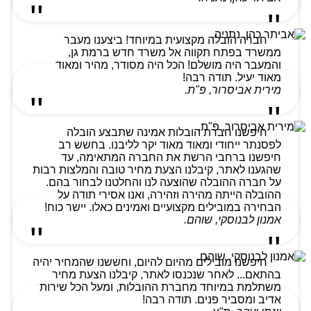
חברה הובלה מקצועית במיוחד! ביצענו מעבר
ממשרד בפתח תקווה אל משרד חדש ברמת גן,
והמעבר היה מושלם! הכל היה מסודר, מהיר ומאוד
מאוד יעיל. תודה רבה!
מירית אביסרור, פ"ת.
חיפשנו חברת הובלות אמינה שתבצע הובלה
לפסנתר ייחודי ומאוד מאוד יקר לליבנו. בחשש רב
חיפשנו ברחבי הרשת את החברה המתאימה, עד
שהגענו לאתר, קיבלנו הצעת מחיר טובה והמלצות רבות
על חברה ההובלה שהוצעה לנו והחלטנו לבחור בהם.
ההובלה הייתה מהירה וזהירה, ואנו אסירי תודה על
הבחירה במובילים מקצועיים ואמינים כאלו. יישר כוח!
אמנון לבנוסקי, שוהם.
חיפשנו מובילים מהיום להיום, וחששנו שהמחיר יהיה
בהתאם... לאחר שנכנסו לאתר, קיבלנו הצעת מחיר
משתלמת במיוחד מחברת ההובלות, ומעל הכל שירות
אדיב ומסביר פנים. תודה רבה!