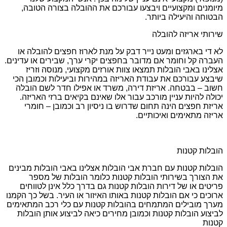
מיומנים ומקצועיים ויבצעו עבורכם את ההובלה בצורה הטובה,
הבטוחה והיעילה ביותר.
שירותי אריזה להובלה
לא די בארגזים ומעט נייר דבק על מנת לארוז חפצים להובלה או
העברה קל וחומר אם מדובר בחפצים יקרי ערך, שבירים או עדינים.
אצלינו באבי הובלות תמצאו צוות אורזים מקצועי, מנוסה וזריז
שיבצע עבורכם את עבודת האריזה במהירות וביעילות וכמובן הכי
חשוב – בבטחה. אריזת דירה, משרד או אפילו חדר לשם הובלה
יכולה להיות עניין מורכב עבור אלו שאינם בקיאים ברזי האריזה.
אריזת חפצים הינה תחום שדרוש בו ניסיון רב וכמובן – חומרי
אריזה מתאימים ואיכותיים.
הובלות קטנות
הובלות קטנות עם חברת אבי הובלות אצלינו באבי הובלות מבינים
את הצורך בשירותי הובלות קטנות כלומר הובלות של מספר
פריטים או של דירות הובלות קטנות גם בדרך כלל אינן לטווחים
ארוכים כי אם הובלות קטנות באותו האיזור או העיר. בשל כך הקמנו
מערך מובילים המתמחים בהובלות קטנות עם כלי רכב המתאימים
לביצוע הובלות קטנות וכמובן מחירים כיאה לביצוע אותן הובלות
קטנות