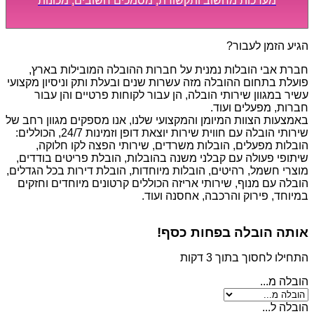
מערכות מחשוב ותקשורת, מסמכים חשובים, מכונות
מסיביות ויקרות, אשר דורשות תשומת לב מיוחדת ואריזה
קפדנית ומסודרת אשר תבטיח תהליך מעבר יעיל ומהיר.
הגיע הזמן לעבור?
חברת אבי הובלות נמנית על חברות ההובלה המובילות בארץ,
פועלת בתחום ההובלה מזה עשרות שנים ובעלת ותק וניסיון מקצועי
עשיר במגוון שירותי הובלה, הן עבור לקוחות פרטיים והן עבור
חברות, מפעלים ועוד.
באמצעות הצוות המיומן והמקצועי שלנו, אנו מספקים מגוון רחב של
שירותי הובלה עם חווית שירות יוצאת דופן וזמינות 24/7, הכוללים:
הובלות מפעלים, הובלות משרדים, שירותי הפצה לקו חלוקה,
שיתופי פעולה עם קבלני משנה בהובלות, הובלת פריטים בודדים,
מוצרי חשמל, רהיטים, הובלות מיוחדות, הובלת דירות בכל הגדלים,
הובלה עם מנוף, שירותי אריזה הכוללים קרטונים מיוחדים וחזקים
במיוחד, פירוק והרכבה, אחסנה ועוד.
אותה הובלה בפחות כסף!
התחילו לחסוך בתוך 3 דקות
הובלה מ...
הובלה ל...