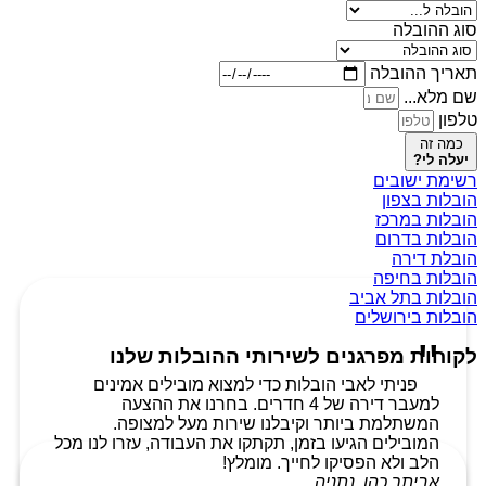
סוג ההובלה
תאריך ההובלה
שם מלא...
טלפון
כמה זה
יעלה לי?
רשימת ישובים
הובלות בצפון
הובלות במרכז
הובלות בדרום
הובלת דירה
הובלות בחיפה
הובלות בתל אביב
הובלות בירושלים
לקוחות מפרגנים לשירותי ההובלות שלנו
פניתי לאבי הובלות כדי למצוא מובילים אמינים
למעבר דירה של 4 חדרים. בחרנו את ההצעה
המשתלמת ביותר וקיבלנו שירות מעל למצופה.
המובילים הגיעו בזמן, תקתקו את העבודה, עזרו לנו מכל
הלב ולא הפסיקו לחייך. מומלץ!
אביתר כהן, נתניה.