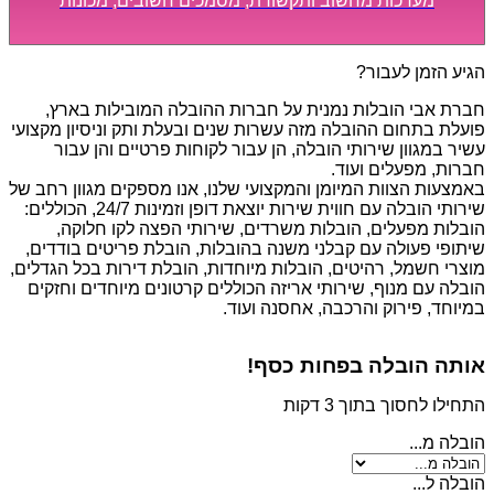
מערכות מחשוב ותקשורת, מסמכים חשובים, מכונות
מסיביות ויקרות, אשר דורשות תשומת לב מיוחדת ואריזה
קפדנית ומסודרת אשר תבטיח תהליך מעבר יעיל ומהיר.
הגיע הזמן לעבור?
חברת אבי הובלות נמנית על חברות ההובלה המובילות בארץ,
פועלת בתחום ההובלה מזה עשרות שנים ובעלת ותק וניסיון מקצועי
עשיר במגוון שירותי הובלה, הן עבור לקוחות פרטיים והן עבור
חברות, מפעלים ועוד.
באמצעות הצוות המיומן והמקצועי שלנו, אנו מספקים מגוון רחב של
שירותי הובלה עם חווית שירות יוצאת דופן וזמינות 24/7, הכוללים:
הובלות מפעלים, הובלות משרדים, שירותי הפצה לקו חלוקה,
שיתופי פעולה עם קבלני משנה בהובלות, הובלת פריטים בודדים,
מוצרי חשמל, רהיטים, הובלות מיוחדות, הובלת דירות בכל הגדלים,
הובלה עם מנוף, שירותי אריזה הכוללים קרטונים מיוחדים וחזקים
במיוחד, פירוק והרכבה, אחסנה ועוד.
אותה הובלה בפחות כסף!
התחילו לחסוך בתוך 3 דקות
הובלה מ...
הובלה ל...