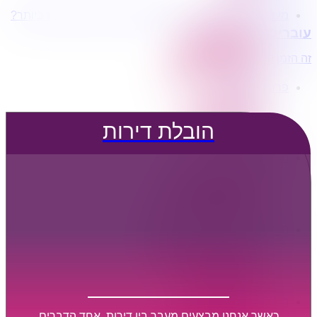
מעוניינים בשירותי הובלות מכל סוג במחירים הטובים ביותר?
הובלת דירות
עוברים דירה?
הובלה עם מנוף
הובלה עם אריזה
זה הזמן לדבר איתנו...
הובלה עם אחסנה
פרופיל החברה
קצת עלינו
טיפים להובלות
הובלת דירות
שירותים נלווים
מידע מקצועי
הובלת דירות
הובלה עם מנוף
הובלה עם אריזה
הובלה עם אחסנה
הובלות ישובים בארץ
הובלות קטנות
הובלת פריטים בודדים
הובלת מוצרי חשמל
הובלת רהיטים
הובלות מיוחדות
הובלות לעסקים
הובלות משרדים
כאשר אנחנו מבצעים מעבר בין דירות, אחד הדברים