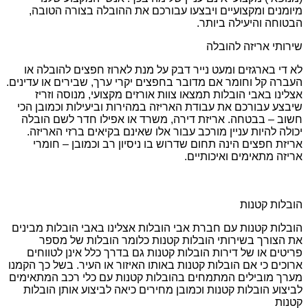
מיומנים ומקצועיים ויבצעו עבורכם את ההובלה בצורה הטובה,
הבטוחה והיעילה ביותר.
שירותי אריזה להובלה
לא די בארגזים ומעט נייר דבק על מנת לארוז חפצים להובלה או
העברה קל וחומר אם מדובר בחפצים יקרי ערך, שבירים או עדינים.
אצלינו באבי הובלות תמצאו צוות אורזים מקצועי, מנוסה וזריז
שיבצע עבורכם את עבודת האריזה במהירות וביעילות וכמובן הכי
חשוב – בבטחה. אריזת דירה, משרד או אפילו חדר לשם הובלה
יכולה להיות עניין מורכב עבור אלו שאינם בקיאים ברזי האריזה.
אריזת חפצים הינה תחום שדרוש בו ניסיון רב וכמובן – חומרי
אריזה מתאימים ואיכותיים.
הובלות קטנות
הובלות קטנות עם חברת אבי הובלות אצלינו באבי הובלות מבינים
את הצורך בשירותי הובלות קטנות כלומר הובלות של מספר
פריטים או של דירות הובלות קטנות גם בדרך כלל אינן לטווחים
ארוכים כי אם הובלות קטנות באותו האיזור או העיר. בשל כך הקמנו
מערך מובילים המתמחים בהובלות קטנות עם כלי רכב המתאימים
לביצוע הובלות קטנות וכמובן מחירים כיאה לביצוע אותן הובלות
קטנות