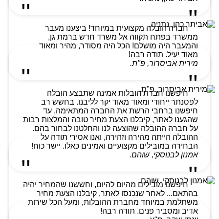
חברה הובלה מקצועית במיוחד! ביצענו מעבר
ממשרד בפתח תקווה אל משרד חדש ברמת גן,
והמעבר היה מושלם! הכל היה מסודר, מהיר ומאוד
מאוד יעיל. תודה רבה!
מירית אביסרור, פ"ת.
חיפשנו חברת הובלות אמינה שתבצע הובלה
לפסנתר ייחודי ומאוד מאוד יקר לליבנו. בחשש רב
חיפשנו ברחבי הרשת את החברה המתאימה, עד
שהגענו לאתר, קיבלנו הצעת מחיר טובה והמלצות רבות
על חברה ההובלה שהוצעה לנו והחלטנו לבחור בהם.
ההובלה הייתה מהירה וזהירה, ואנו אסירי תודה על
הבחירה במובילים מקצועיים ואמינים כאלו. יישר כוח!
אמנון לבנוסקי, שוהם.
חיפשנו מובילים מהיום להיום, וחששנו שהמחיר יהיה
בהתאם... לאחר שנכנסו לאתר, קיבלנו הצעת מחיר
משתלמת במיוחד מחברת ההובלות, ומעל הכל שירות
אדיב ומסביר פנים. תודה רבה!