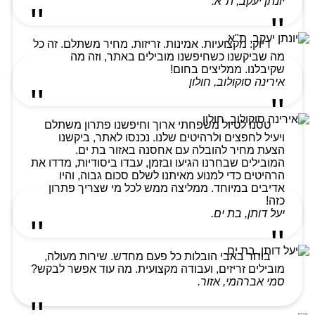
יונתן יעקב, ת"א.
דיוק. מקצועיות. אמינות. זריזות. מחיר משתלם. זה כל
מה שביקשנו כשחיפשנו מובילים באתר, וזה מה
שקיבלנו. ממליצים בחום!
אירינה סוקולוב, חולון
טסנו לטיול משפחתי ארוך וחיפשנו פתרון משתלם
ויעיל לחפצים ולרהיטים שלנו. נכנסו לאתר, ביקשנו
הצעת מחיר להובלה עם אחסנה באזור בת ים.
המובילים שבחרנו הגיעו ובזמן, עבדו ביסודיות, מדדו את
הרהיטים כדי למנוע מאיתנו לשלם סכום גבוה, והיו
אדיבים במיוחד. ממליצה ממש לכל מי שצריך פתרון
כזה!
יעל דותן, בת ים.
בוחר באבי הובלות כל פעם מחדש. שירות מעולה,
מובילים זריזים, ועבודה מקצועית. מה עוד אפשר לבקש?
סמי אברהמי, אזור.