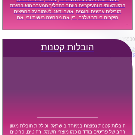
הובלות מפעלים
המשמעותיים והעיקריים ביותר בתהליך המעבר הוא בחירת
שירותי הפצה קו חלוקה
מובילים אמינים והוגנים, אשר ידאגו לשמור על החפצים
היקרים ביותר שלכם, בין אם מבחינה רגשית ובין אם
קבלני משנה הובלות
מבחינה כספית, ויספקו הובלה מהירה, בטוחה, וללא נזקים
דברו איתנו
מיותרים, אשר תקל על תהליך המעבר כמה שיותר.
0795805530
הובלות קטנות
$
0
0
עגלת קניות
הובלות קטנות נפוצות במיוחד בישראל, וכוללות הובלת מגוון
רחב של פריטים בודדים כמו מוצרי חשמל, רהיטים, פריטים