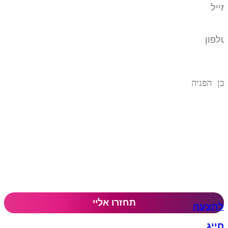
להצעה
חייג