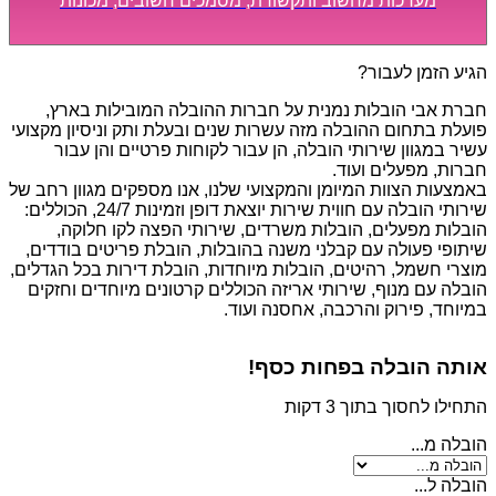
מערכות מחשוב ותקשורת, מסמכים חשובים, מכונות
מסיביות ויקרות, אשר דורשות תשומת לב מיוחדת ואריזה
קפדנית ומסודרת אשר תבטיח תהליך מעבר יעיל ומהיר.
הגיע הזמן לעבור?
חברת אבי הובלות נמנית על חברות ההובלה המובילות בארץ,
פועלת בתחום ההובלה מזה עשרות שנים ובעלת ותק וניסיון מקצועי
עשיר במגוון שירותי הובלה, הן עבור לקוחות פרטיים והן עבור
חברות, מפעלים ועוד.
באמצעות הצוות המיומן והמקצועי שלנו, אנו מספקים מגוון רחב של
שירותי הובלה עם חווית שירות יוצאת דופן וזמינות 24/7, הכוללים:
הובלות מפעלים, הובלות משרדים, שירותי הפצה לקו חלוקה,
שיתופי פעולה עם קבלני משנה בהובלות, הובלת פריטים בודדים,
מוצרי חשמל, רהיטים, הובלות מיוחדות, הובלת דירות בכל הגדלים,
הובלה עם מנוף, שירותי אריזה הכוללים קרטונים מיוחדים וחזקים
במיוחד, פירוק והרכבה, אחסנה ועוד.
אותה הובלה בפחות כסף!
התחילו לחסוך בתוך 3 דקות
הובלה מ...
הובלה ל...