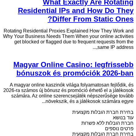
What Exactly Are Rotating
Residential IPs and How Do They
Differ From Static Ones?
Rotating Residential Proxies Explained How They Work and
Why Your Business Needs Them When your online activities
get blocked or flagged due to frequent requests from the
same IP address,...
Magyar Online Casino: legfrissebb
bónuszok és promóciók 2026-ban
A magyar online kaszinók világa folyamatosan fejlődik, és
2026-ra számos új bónusz és promóció érhető el a játékosok
számára. Az online szerencsejáték népszerűsége tovább
növekszik, és a játékosok számára egyre...
בחירת חברת הובלות מקצועית
עוד בנושא
חברת הובלות ללא פשרות
פרטים נוספים
בחירת חברת הובלות מקצועית