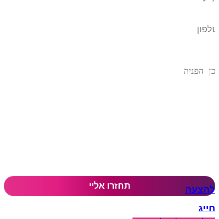
להצעה
חייג