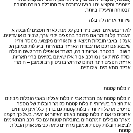
מיומנים ומקצועיים ויבצעו עבורכם את ההובלה בצורה הטובה,
הבטוחה והיעילה ביותר.
שירותי אריזה להובלה
לא די בארגזים ומעט נייר דבק על מנת לארוז חפצים להובלה או
העברה קל וחומר אם מדובר בחפצים יקרי ערך, שבירים או עדינים.
אצלינו באבי הובלות תמצאו צוות אורזים מקצועי, מנוסה וזריז
שיבצע עבורכם את עבודת האריזה במהירות וביעילות וכמובן הכי
חשוב – בבטחה. אריזת דירה, משרד או אפילו חדר לשם הובלה
יכולה להיות עניין מורכב עבור אלו שאינם בקיאים ברזי האריזה.
אריזת חפצים הינה תחום שדרוש בו ניסיון רב וכמובן – חומרי
אריזה מתאימים ואיכותיים.
הובלות קטנות
הובלות קטנות עם חברת אבי הובלות אצלינו באבי הובלות מבינים
את הצורך בשירותי הובלות קטנות כלומר הובלות של מספר
פריטים או של דירות הובלות קטנות גם בדרך כלל אינן לטווחים
ארוכים כי אם הובלות קטנות באותו האיזור או העיר. בשל כך הקמנו
מערך מובילים המתמחים בהובלות קטנות עם כלי רכב המתאימים
לביצוע הובלות קטנות וכמובן מחירים כיאה לביצוע אותן הובלות
קטנות