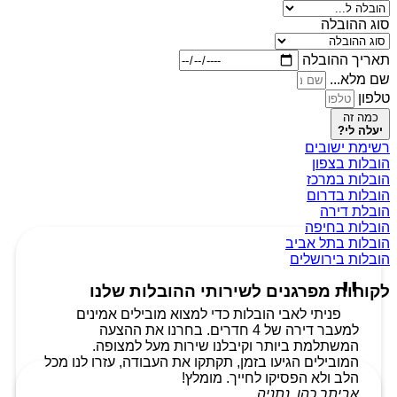
סוג ההובלה
תאריך ההובלה
שם מלא...
טלפון
כמה זה
יעלה לי?
רשימת ישובים
הובלות בצפון
הובלות במרכז
הובלות בדרום
הובלת דירה
הובלות בחיפה
הובלות בתל אביב
הובלות בירושלים
לקוחות מפרגנים לשירותי ההובלות שלנו
פניתי לאבי הובלות כדי למצוא מובילים אמינים
למעבר דירה של 4 חדרים. בחרנו את ההצעה
המשתלמת ביותר וקיבלנו שירות מעל למצופה.
המובילים הגיעו בזמן, תקתקו את העבודה, עזרו לנו מכל
הלב ולא הפסיקו לחייך. מומלץ!
אביתר כהן, נתניה.