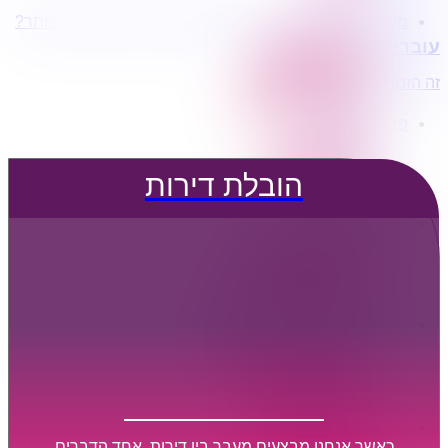
מעוניינים בשירותי הובלות מכל סוג במחירים הטובים ביותר?
הובלת דירות
עוברים דירה?
הובלה עם מנוף
הובלה עם אריזה
זה הזמן לדבר איתנו...
הובלה עם אחסנה
פרופיל החברה
קצת עלינו
טיפים להובלות
הובלת דירות
שירותים נלווים
מידע מקצועי
הובלת דירות
הובלה עם מנוף
הובלה עם אריזה
הובלה עם אחסנה
הובלות ישובים בארץ
הובלות קטנות
הובלת פריטים בודדים
הובלת מוצרי חשמל
הובלת רהיטים
הובלות מיוחדות
הובלות לעסקים
הובלות משרדים
כאשר אנחנו מבצעים מעבר בין דירות, אחד הדברים