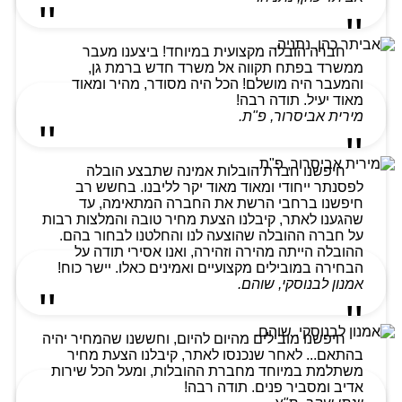
חברה הובלה מקצועית במיוחד! ביצענו מעבר
ממשרד בפתח תקווה אל משרד חדש ברמת גן,
והמעבר היה מושלם! הכל היה מסודר, מהיר ומאוד
מאוד יעיל. תודה רבה!
מירית אביסרור, פ"ת.
חיפשנו חברת הובלות אמינה שתבצע הובלה
לפסנתר ייחודי ומאוד מאוד יקר לליבנו. בחשש רב
חיפשנו ברחבי הרשת את החברה המתאימה, עד
שהגענו לאתר, קיבלנו הצעת מחיר טובה והמלצות רבות
על חברה ההובלה שהוצעה לנו והחלטנו לבחור בהם.
ההובלה הייתה מהירה וזהירה, ואנו אסירי תודה על
הבחירה במובילים מקצועיים ואמינים כאלו. יישר כוח!
אמנון לבנוסקי, שוהם.
חיפשנו מובילים מהיום להיום, וחששנו שהמחיר יהיה
בהתאם... לאחר שנכנסו לאתר, קיבלנו הצעת מחיר
משתלמת במיוחד מחברת ההובלות, ומעל הכל שירות
אדיב ומסביר פנים. תודה רבה!