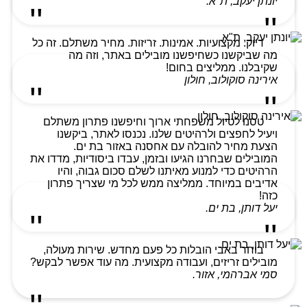
יונתן יעקב, ת"א.
דיוק. מקצועיות. אמינות. זריזות. מחיר משתלם. זה כל
מה שביקשנו כשחיפשנו מובילים באתר, וזה מה
שקיבלנו. ממליצים בחום!
אירינה סוקולוב, חולון
טסנו לטיול משפחתי ארוך וחיפשנו פתרון משתלם
ויעיל לחפצים ולרהיטים שלנו. נכנסו לאתר, ביקשנו
הצעת מחיר להובלה עם אחסנה באזור בת ים.
המובילים שבחרנו הגיעו ובזמן, עבדו ביסודיות, מדדו את
הרהיטים כדי למנוע מאיתנו לשלם סכום גבוה, והיו
אדיבים במיוחד. ממליצה ממש לכל מי שצריך פתרון
כזה!
יעל דותן, בת ים.
בוחר באבי הובלות כל פעם מחדש. שירות מעולה,
מובילים זריזים, ועבודה מקצועית. מה עוד אפשר לבקש?
סמי אברהמי, אזור.