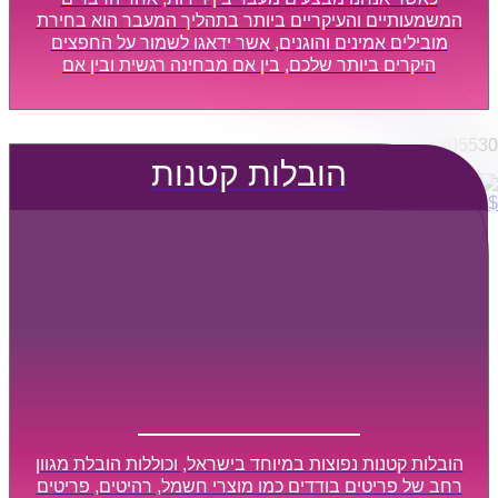
הובלות מפעלים
המשמעותיים והעיקריים ביותר בתהליך המעבר הוא בחירת
שירותי הפצה קו חלוקה
מובילים אמינים והוגנים, אשר ידאגו לשמור על החפצים
היקרים ביותר שלכם, בין אם מבחינה רגשית ובין אם
קבלני משנה הובלות
מבחינה כספית, ויספקו הובלה מהירה, בטוחה, וללא נזקים
דברו איתנו
מיותרים, אשר תקל על תהליך המעבר כמה שיותר.
0795805530
הובלות קטנות
$
0
0
עגלת קניות
הובלות קטנות נפוצות במיוחד בישראל, וכוללות הובלת מגוון
רחב של פריטים בודדים כמו מוצרי חשמל, רהיטים, פריטים