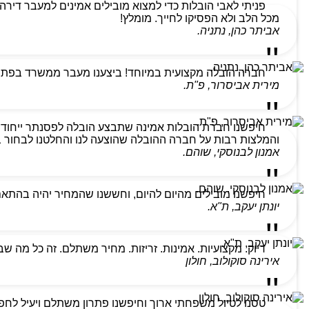
מכל הלב ולא הפסיקו לחייך. מומלץ!
אביתר כהן, נתניה.
חברה הובלה מקצועית במיוחד! ביצענו מעבר ממשרד בפתח ת
מירית אביסרור, פ"ת.
חיפשנו חברת הובלות אמינה שתבצע הובלה לפסנתר ייחודי
והמלצות רבות על חברה ההובלה שהוצעה לנו והחלטנו לבחור בהם
אמנון לבנוסקי, שוהם.
חיפשנו מובילים מהיום להיום, וחששנו שהמחיר יהיה בהתא
יונתן יעקב, ת"א.
דיוק. מקצועיות. אמינות. זריזות. מחיר משתלם. זה כל מה ש
אירינה סוקולוב, חולון
טסנו לטיול משפחתי ארוך וחיפשנו פתרון משתלם ויעיל לחפצ