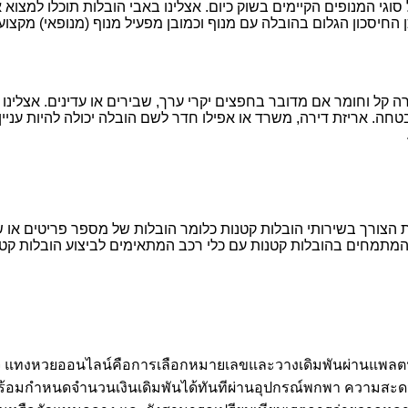
וגי המנופים הקיימים בשוק כיום. אצלינו באבי הובלות תוכלו למצו
החיסכון הגלום בהובלה עם מנוף וכמובן מפעיל מנוף (מנופאי) מקצועי 
 קל וחומר אם מדובר בחפצים יקרי ערך, שבירים או עדינים. אצלינו ב
חה. אריזת דירה, משרד או אפילו חדר לשם הובלה יכולה להיות עניין
 הצורך בשירותי הובלות קטנות כלומר הובלות של מספר פריטים או של 
 המתמחים בהובלות קטנות עם כלי רכב המתאימים לביצוע הובלות קטנו
ร็จ แทงหวยออนไลน์คือการเลือกหมายเลขและวางเดิมพันผ่านแพลตฟอร์
พร้อมกำหนดจำนวนเงินเดิมพันได้ทันทีผ่านอุปกรณ์พกพา ความสะด