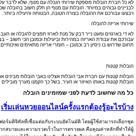
לא כל חברת הובלות מספקת שירותי הובלה עם מנוף, שלא לדבר על ס
לבניינים גבוהים במיוחד. הובלות עם מנוף הן חלק חשוב בהובלה שכן 
ויבצעו עבורכם את ההובלה בצורה הטובה, הבטוחה והיעילה ביותר.
שירותי אריזה להובלה
לא די בארגזים ומעט נייר דבק על מנת לארוז חפצים להובלה או העברה
עבורכם את עבודת האריזה במהירות וביעילות וכמובן הכי חשוב – בבט
תחום שדרוש בו ניסיון רב וכמובן – חומרי אריזה מתאימים ואיכותיים.
הובלות קטנות
הובלות קטנות עם חברת אבי הובלות אצלינו באבי הובלות מבינים את
הובלות קטנות באותו האיזור או העיר. בשל כך הקמנו מערך מובילים
כל מה שחשוב לדעת לפני שמזמינים הובלה
เริ่มเล่นหวยออนไลน์ครั้งแรกต้องรู้อะไรบ้าง
มดิจิทัลที่เชื่อมต่อกับระบบอัตโนมัติ โดยผู้ใช้สามารถเลือกชุด
วกสบายและความรวดเร็วในการตรวจผล คือคุณค่าหลักที่ทำให้ผู้