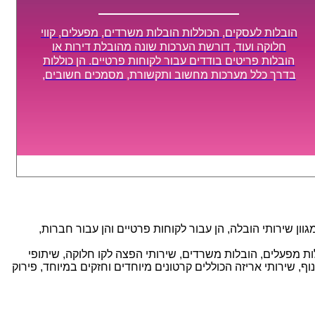
הובלות לעסקים, הכוללות הובלות משרדים, מפעלים, קווי
חלוקה ועוד, דורשת הערכות שונה מהובלת דירות או
הובלות פריטים בודדים עבור לקוחות פרטיים. הן כוללות
בדרך כלל מערכות מחשוב ותקשורת, מסמכים חשובים,
מכונות מסיביות ויקרות, אשר דורשות תשומת לב מיוחדת
ואריזה קפדנית ומסודרת אשר תבטיח תהליך מעבר יעיל
ומהיר.
ן שירותי הובלה, הן עבור לקוחות פרטיים והן עבור חברות,
אנו מספקים מגוון רחב של שירותי הובלה עם חווית שירות יוצאת דופן וזמינות 24/7, הכוללים: הובלות מפעלים, הובלות משרדים, שירותי הפצה לקו חלוקה, שיתופי
, שירותי אריזה הכוללים קרטונים מיוחדים וחזקים במיוחד, פירוק