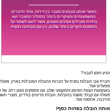
כאשר אנחנו מבצעים מעבר בין דירות, אחד הדברים
המשמעותיים והעיקריים ביותר בתהליך המעבר הוא
בחירת מובילים אמינים והוגנים, אשר ידאגו לשמור על
החפצים היקרים ביותר שלכם, בין אם מבחינה רגשית
ובין אם מבחינה כספית, ויספקו הובלה מהירה, בטוחה,
וללא נזקים מיותרים, אשר תקל על תהליך המעבר כמה
שיותר.
הגיע הזמן לעבור?
חברת אבי הובלות נמנית על חברות ההובלה המובילות בארץ, פועלת בת
מפעלים ועוד.
פעולה עם קבלני משנה בהובלות, הובלת פריטים בודדים, מוצרי חשמל,
והרכבה, אחסנה ועוד.
אותה הובלה בפחות כסף!