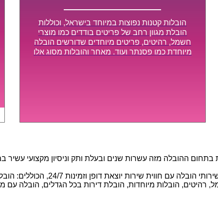
הובלות קטנות נפוצות במיוחד בישראל, וכוללות
הובלת מגוון רחב של פריטים בודדים כמו מוצרי
חשמל, רהיטים, פריטים מיוחדים שדורשים הובלה
מיוחדת כמו פסנתר ועוד. מאחר והובלות מסוג אלו
לא דורשות צוות גדול או רכב הובלות גדול במיוחד,
הן נעשות בזמן קצר ביותר, ובמחירים נוחים
וגמישים.
חום ההובלה מזה עשרות שנים ובעלת ותק וניסיון מקצועי עשיר במגוו
באמצעות הצוות המיומן והמקצועי שלנו, 
 רהיטים, הובלות מיוחדות, הובלת דירות בכל הגדלים, הובלה עם מנוף