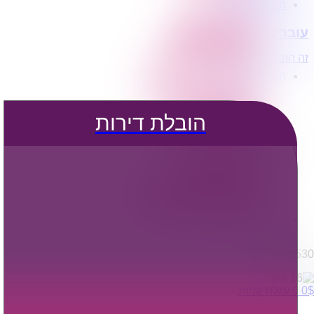
הובלת דירות
הובלה עם מנוף
עוברים דירה?
הובלה עם אריזה
הובלה עם אחסנה
זה הזמן לדבר איתנו...
הובלות ישובים בארץ
הובלות קטנות
הובלת פריטים בודדים
הובלת מוצרי חשמל
הובלת דירות
הובלת רהיטים
הובלות מיוחדות
הובלות לעסקים
הובלות משרדים
הובלות מפעלים
שירותי הפצה קו חלוקה
קבלני משנה הובלות
דברו איתנו
0795805530
$
0
0
עגלת קניות