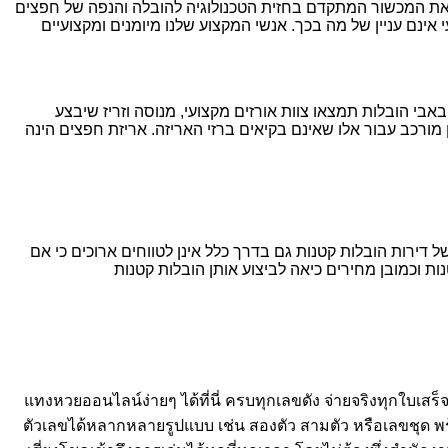
א את המכשור המתקדם בחזית הטכנולוגיה להובלה והנפה של חפצים
אינם עניין של מה בכך. אנשי המקצוע שלנו מיומנים ומקצועיים
אבי הובלות תמצאו צוות אורזים מקצועי, מנוסה וזריז שיבצע
 מורכב עבור אלו שאינם בקיאים ברזי האריזה. אריזת חפצים הינה
דירות הובלות קטנות גם בדרך כלל אינן לטווחים ארוכים כי אם
ת וכמובן מחירים כיאה לביצוע אותן הובלות קטנות
แทงหวยออนไลน์ง่ายๆ ได้ที่นี่ ครบทุกเลขดัง จ่ายจริงทุกใบเส
ตัวเลขได้หลากหลายรูปแบบ เช่น สองตัว สามตัว หรือเลขชุด 