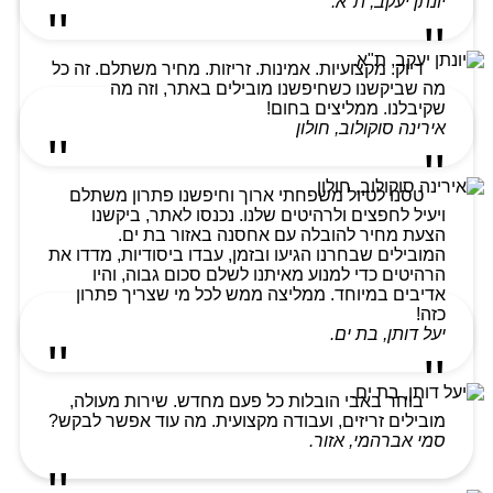
יונתן יעקב, ת"א.
דיוק. מקצועיות. אמינות. זריזות. מחיר משתלם. זה כל
מה שביקשנו כשחיפשנו מובילים באתר, וזה מה
שקיבלנו. ממליצים בחום!
אירינה סוקולוב, חולון
טסנו לטיול משפחתי ארוך וחיפשנו פתרון משתלם
ויעיל לחפצים ולרהיטים שלנו. נכנסו לאתר, ביקשנו
הצעת מחיר להובלה עם אחסנה באזור בת ים.
המובילים שבחרנו הגיעו ובזמן, עבדו ביסודיות, מדדו את
הרהיטים כדי למנוע מאיתנו לשלם סכום גבוה, והיו
אדיבים במיוחד. ממליצה ממש לכל מי שצריך פתרון
כזה!
יעל דותן, בת ים.
בוחר באבי הובלות כל פעם מחדש. שירות מעולה,
מובילים זריזים, ועבודה מקצועית. מה עוד אפשר לבקש?
סמי אברהמי, אזור.