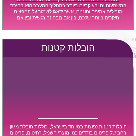
הובלות מפעלים
המשמעותיים והעיקריים ביותר בתהליך המעבר הוא בחירת
שירותי הפצה קו חלוקה
מובילים אמינים והוגנים, אשר ידאגו לשמור על החפצים
היקרים ביותר שלכם, בין אם מבחינה רגשית ובין אם
קבלני משנה הובלות
מבחינה כספית, ויספקו הובלה מהירה, בטוחה, וללא נזקים
דברו איתנו
מיותרים, אשר תקל על תהליך המעבר כמה שיותר.
0795805530
הובלות קטנות
$
0
0
עגלת קניות
הובלות קטנות נפוצות במיוחד בישראל, וכוללות הובלת מגוון
רחב של פריטים בודדים כמו מוצרי חשמל, רהיטים, פריטים