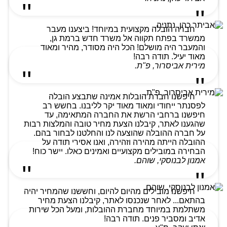
חברה הובלה מקצועית במיוחד! ביצענו מעבר
ממשרד בפתח תקווה אל משרד חדש ברמת גן,
והמעבר היה מושלם! הכל היה מסודר, מהיר ומאוד
מאוד יעיל. תודה רבה!
מירית אביסרור, פ"ת.
חיפשנו חברת הובלות אמינה שתבצע הובלה
לפסנתר ייחודי ומאוד מאוד יקר לליבנו. בחשש רב
חיפשנו ברחבי הרשת את החברה המתאימה, עד
שהגענו לאתר, קיבלנו הצעת מחיר טובה והמלצות רבות
על חברה ההובלה שהוצעה לנו והחלטנו לבחור בהם.
ההובלה הייתה מהירה וזהירה, ואנו אסירי תודה על
הבחירה במובילים מקצועיים ואמינים כאלו. יישר כוח!
אמנון לבנוסקי, שוהם.
חיפשנו מובילים מהיום להיום, וחששנו שהמחיר יהיה
בהתאם... לאחר שנכנסו לאתר, קיבלנו הצעת מחיר
משתלמת במיוחד מחברת ההובלות, ומעל הכל שירות
אדיב ומסביר פנים. תודה רבה!