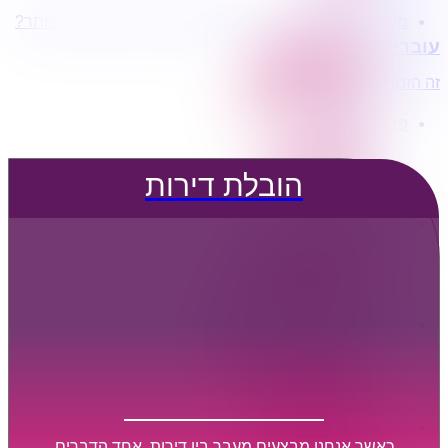
מעוניינים בשירותי הובלות מכל סוג במחירים הטובים ביותר?
הובלת דירות
עוברים דירה?
הובלה עם מנוף
הובלה עם אריזה
זה הזמן לדבר איתנו...
הובלה עם אחסנה
פרופיל החברה
קצת עלינו
טיפים להובלות
הובלת דירות
שירותים נלווים
מידע מקצועי
הובלת דירות
הובלה עם מנוף
הובלה עם אריזה
הובלה עם אחסנה
הובלות ישובים בארץ
הובלות קטנות
הובלת פריטים בודדים
הובלת מוצרי חשמל
הובלת רהיטים
הובלות מיוחדות
הובלות לעסקים
הובלות משרדים
כאשר אנחנו מבצעים מעבר בין דירות, אחד הדברים