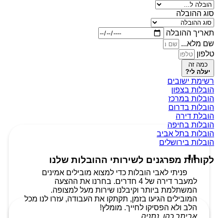
סוג ההובלה
תאריך ההובלה
שם מלא...
טלפון
כמה זה
יעלה לי?
רשימת ישובים
הובלות בצפון
הובלות במרכז
הובלות בדרום
הובלת דירה
הובלות בחיפה
הובלות בתל אביב
הובלות בירושלים
לקוחות מפרגנים לשירותי ההובלות שלנו
פניתי לאבי הובלות כדי למצוא מובילים אמינים
למעבר דירה של 4 חדרים. בחרנו את ההצעה
המשתלמת ביותר וקיבלנו שירות מעל למצופה.
המובילים הגיעו בזמן, תקתקו את העבודה, עזרו לנו מכל
הלב ולא הפסיקו לחייך. מומלץ!
אביתר כהן, נתניה.