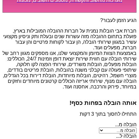
מערכות מחשוב ותקשורת, מסמכים חשובים, מכונות
מסיביות ויקרות, אשר דורשות תשומת לב מיוחדת ואריזה
קפדנית ומסודרת אשר תבטיח תהליך מעבר יעיל ומהיר.
הגיע הזמן לעבור?
חברת אבי הובלות נמנית על חברות ההובלה המובילות בארץ,
פועלת בתחום ההובלה מזה עשרות שנים ובעלת ותק וניסיון מקצועי
עשיר במגוון שירותי הובלה, הן עבור לקוחות פרטיים והן עבור
חברות, מפעלים ועוד.
באמצעות הצוות המיומן והמקצועי שלנו, אנו מספקים מגוון רחב של
שירותי הובלה עם חווית שירות יוצאת דופן וזמינות 24/7, הכוללים:
הובלות מפעלים, הובלות משרדים, שירותי הפצה לקו חלוקה,
שיתופי פעולה עם קבלני משנה בהובלות, הובלת פריטים בודדים,
מוצרי חשמל, רהיטים, הובלות מיוחדות, הובלת דירות בכל הגדלים,
הובלה עם מנוף, שירותי אריזה הכוללים קרטונים מיוחדים וחזקים
במיוחד, פירוק והרכבה, אחסנה ועוד.
אותה הובלה בפחות כסף!
התחילו לחסוך בתוך 3 דקות
הובלה מ...
הובלה ל...