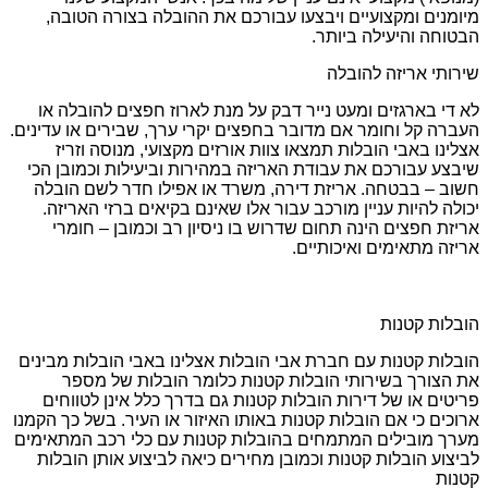
מיומנים ומקצועיים ויבצעו עבורכם את ההובלה בצורה הטובה,
הבטוחה והיעילה ביותר.
שירותי אריזה להובלה
לא די בארגזים ומעט נייר דבק על מנת לארוז חפצים להובלה או
העברה קל וחומר אם מדובר בחפצים יקרי ערך, שבירים או עדינים.
אצלינו באבי הובלות תמצאו צוות אורזים מקצועי, מנוסה וזריז
שיבצע עבורכם את עבודת האריזה במהירות וביעילות וכמובן הכי
חשוב – בבטחה. אריזת דירה, משרד או אפילו חדר לשם הובלה
יכולה להיות עניין מורכב עבור אלו שאינם בקיאים ברזי האריזה.
אריזת חפצים הינה תחום שדרוש בו ניסיון רב וכמובן – חומרי
אריזה מתאימים ואיכותיים.
הובלות קטנות
הובלות קטנות עם חברת אבי הובלות אצלינו באבי הובלות מבינים
את הצורך בשירותי הובלות קטנות כלומר הובלות של מספר
פריטים או של דירות הובלות קטנות גם בדרך כלל אינן לטווחים
ארוכים כי אם הובלות קטנות באותו האיזור או העיר. בשל כך הקמנו
מערך מובילים המתמחים בהובלות קטנות עם כלי רכב המתאימים
לביצוע הובלות קטנות וכמובן מחירים כיאה לביצוע אותן הובלות
קטנות