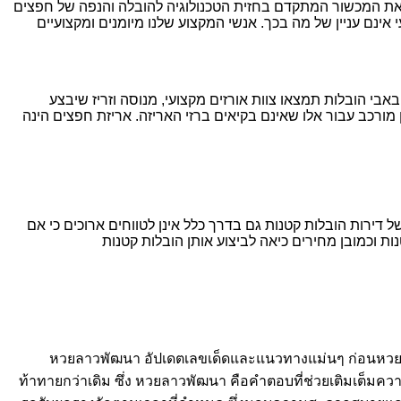
א את המכשור המתקדם בחזית הטכנולוגיה להובלה והנפה של חפצים
אינם עניין של מה בכך. אנשי המקצוע שלנו מיומנים ומקצועיים
אבי הובלות תמצאו צוות אורזים מקצועי, מנוסה וזריז שיבצע
 מורכב עבור אלו שאינם בקיאים ברזי האריזה. אריזת חפצים הינה
דירות הובלות קטנות גם בדרך כלל אינן לטווחים ארוכים כי אם
ת וכמובן מחירים כיאה לביצוע אותן הובלות קטנות
หวยลาวพัฒนา อัปเดตเลขเด็ดและแนวทางแม่นๆ ก่อนหวยออกท
ท้าทายกว่าเดิม ซึ่ง หวยลาวพัฒนา คือคำตอบที่ช่วยเติมเต็มควา