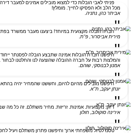
מכל הלב ולא הפסיקו לחייך. מומלץ!
אביתר כהן, נתניה.
חברה הובלה מקצועית במיוחד! ביצענו מעבר ממשרד בפתח ת
מירית אביסרור, פ"ת.
חיפשנו חברת הובלות אמינה שתבצע הובלה לפסנתר ייחודי
והמלצות רבות על חברה ההובלה שהוצעה לנו והחלטנו לבחור בהם
אמנון לבנוסקי, שוהם.
חיפשנו מובילים מהיום להיום, וחששנו שהמחיר יהיה בהתא
יונתן יעקב, ת"א.
דיוק. מקצועיות. אמינות. זריזות. מחיר משתלם. זה כל מה ש
אירינה סוקולוב, חולון
טסנו לטיול משפחתי ארוך וחיפשנו פתרון משתלם ויעיל לחפצ