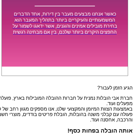
כאשר אנחנו מבצעים מעבר בין דירות, אחד הדברים
המשמעותיים והעיקריים ביותר בתהליך המעבר הוא
בחירת מובילים אמינים והוגנים, אשר ידאגו לשמור על
החפצים היקרים ביותר שלכם, בין אם מבחינה רגשית
ובין אם מבחינה כספית, ויספקו הובלה מהירה, בטוחה,
וללא נזקים מיותרים, אשר תקל על תהליך המעבר כמה
שיותר.
הגיע הזמן לעבור?
חברת אבי הובלות נמנית על חברות ההובלה המובילות בארץ, פועלת בת
מפעלים ועוד.
פעולה עם קבלני משנה בהובלות, הובלת פריטים בודדים, מוצרי חשמל,
והרכבה, אחסנה ועוד.
אותה הובלה בפחות כסף!