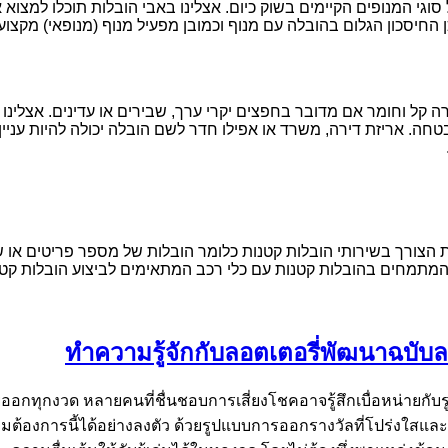
וגי המנופים הקיימים בשוק כיום. אצלינו באבי הובלות תוכלו למצו
החיסכון הגלום בהובלה עם מנוף וכמובן מפעיל מנוף (מנופאי) מקצועי 
 קל וחומר אם מדובר בחפצים יקרי ערך, שבירים או עדינים. אצלינו ב
חה. אריזת דירה, משרד או אפילו חדר לשם הובלה יכולה להיות עניין
 הצורך בשירותי הובלות קטנות כלומר הובלות של מספר פריטים או של 
 המתמחים בהובלות קטנות עם כלי רכב המתאימים לביצוע הובלות קטנו
ทำความรู้จักกับลอตเตอรี่พัฒนาฉบับ
ุกงวด หลายคนที่ชื่นชอบการเสี่ยงโชคอาจรู้สึกเบื่อหน่ายกับรู
มต้องการนี้ได้อย่างลงตัว ด้วยรูปแบบการออกรางวัลที่โปร่งใสและม