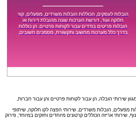
הובלות לעסקים, הכוללות הובלות משרדים, מפעלים, קווי
חלוקה ועוד, דורשת הערכות שונה מהובלת דירות או
הובלות פריטים בודדים עבור לקוחות פרטיים. הן כוללות
בדרך כלל מערכות מחשוב ותקשורת, מסמכים חשובים,
מכונות מסיביות ויקרות, אשר דורשות תשומת לב מיוחדת
ואריזה קפדנית ומסודרת אשר תבטיח תהליך מעבר יעיל
ומהיר.
ן שירותי הובלה, הן עבור לקוחות פרטיים והן עבור חברות,
אנו מספקים מגוון רחב של שירותי הובלה עם חווית שירות יוצאת דופן וזמינות 24/7, הכוללים: הובלות מפעלים, הובלות משרדים, שירותי הפצה לקו חלוקה, שיתופי
, שירותי אריזה הכוללים קרטונים מיוחדים וחזקים במיוחד, פירוק