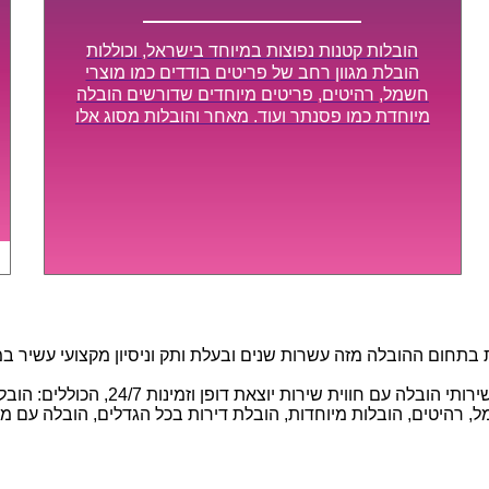
הובלות קטנות נפוצות במיוחד בישראל, וכוללות
הובלת מגוון רחב של פריטים בודדים כמו מוצרי
חשמל, רהיטים, פריטים מיוחדים שדורשים הובלה
מיוחדת כמו פסנתר ועוד. מאחר והובלות מסוג אלו
לא דורשות צוות גדול או רכב הובלות גדול במיוחד,
הן נעשות בזמן קצר ביותר, ובמחירים נוחים
וגמישים.
חום ההובלה מזה עשרות שנים ובעלת ותק וניסיון מקצועי עשיר במגוו
באמצעות הצוות המיומן והמקצועי שלנו, 
 רהיטים, הובלות מיוחדות, הובלת דירות בכל הגדלים, הובלה עם מנוף