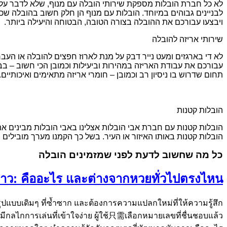
לא כל חברת הובלות מספקת שירותי הובלה עם מנוף, שלא לדבר על ס
לבניינים גבוהים במיוחד. הובלות עם מנוף הן חלק חשוב בהובלה שכן 
ויבצעו עבורכם את ההובלה בצורה הטובה, הבטוחה והיעילה ביותר.
שירותי אריזה להובלה
לא די בארגזים ומעט נייר דבק על מנת לארוז חפצים להובלה או העברה
עבורכם את עבודת האריזה במהירות וביעילות וכמובן הכי חשוב – בבט
תחום שדרוש בו ניסיון רב וכמובן – חומרי אריזה מתאימים ואיכותיים.
הובלות קטנות
הובלות קטנות עם חברת אבי הובלות אצלינו באבי הובלות מבינים את
הובלות קטנות באותו האיזור או העיר. בשל כך הקמנו מערך מובילים
כל מה שחשוב לדעת לפני שמזמינים הובלה
ลาว: คืออะไร และต่างจากหวยทั่วไปตรงไหน
ปแบบเดิมๆ ที่ซ้ำซาก และต้องการความแปลกใหม่ที่ให้ความรู้สึก
ีกลไกการเล่นที่เข้าใจง่าย ผู้ใช้只需เลือกหมายเลขที่ชื่นชอบแล้ว