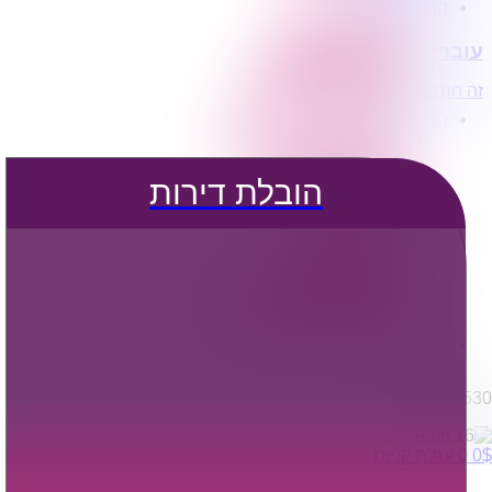
הובלת דירות
הובלה עם מנוף
עוברים דירה?
הובלה עם אריזה
הובלה עם אחסנה
זה הזמן לדבר איתנו...
הובלות ישובים בארץ
הובלות קטנות
הובלת פריטים בודדים
הובלת מוצרי חשמל
הובלת דירות
הובלת רהיטים
הובלות מיוחדות
הובלות לעסקים
הובלות משרדים
הובלות מפעלים
שירותי הפצה קו חלוקה
קבלני משנה הובלות
דברו איתנו
0795805530
$
0
0
עגלת קניות