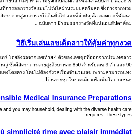
มูลภายนอกใดๆ ทำความรู้จักกับลอตเตอรี่พัฒนาฉบับลาว: คืออะไร
่นที่การออกรางวัลแบบโปร่งใสผ่านระบบสตรีมสด ซึ่งต่างจากหวย
ยอัตราจ่ายสูงกว่าหวยใต้ดินทั่วไป และที่สำคัญคือ ลอตเตอรี่พัฒนา
ฉบับลาว มีรอบออกรางวัลที่แน่นอนสัปดาห์ละ...
วิธีเริ่มเล่นเลขเด็ดลาวให้คุ้มค่าทุกงวด
ันจันทร์ โดยอิงผลจากเลขท้าย 4 ตัวของเลขชุดที่ออกจากประเทศลาว
ใหญ่ ซึ่งมีอัตราการจ่ายสูงถึงบาทละ 850 สำหรับเลข 3 ตัว และ 90
่รับแทงโดยตรง โดยไม่ต้องกังวลเรื่องจำนวนเลข เพราะสามารถแทง
ได้หลายชุดในงวดเดียวเพื่อเพิ่มโอกาสชนะ...
nsible Medical insurance Preparations
se and you may household, dealing with the diverse health care
requires. These types...
où simplicité rime avec plaisir immédiat