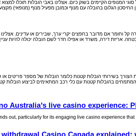
וגי המנופים הקיימים בשוק כיום. אצלינו באבי הובלות תוכלו למצו
החיסכון הגלום בהובלה עם מנוף וכמובן מפעיל מנוף (מנופאי) מקצועי 
 קל וחומר אם מדובר בחפצים יקרי ערך, שבירים או עדינים. אצלינו ב
חה. אריזת דירה, משרד או אפילו חדר לשם הובלה יכולה להיות עניין
 הצורך בשירותי הובלות קטנות כלומר הובלות של מספר פריטים או של 
 המתמחים בהובלות קטנות עם כלי רכב המתאימים לביצוע הובלות קטנו
no Australia’s live casino experience: P
s out, particularly for its engaging live casino experience that i
t withdrawal Casino Canada explained: 