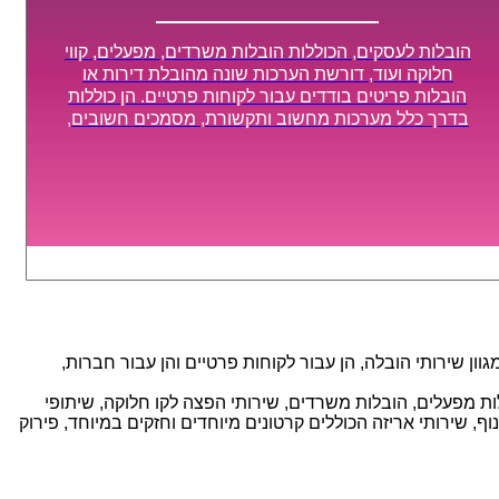
הובלות לעסקים, הכוללות הובלות משרדים, מפעלים, קווי
חלוקה ועוד, דורשת הערכות שונה מהובלת דירות או
הובלות פריטים בודדים עבור לקוחות פרטיים. הן כוללות
בדרך כלל מערכות מחשוב ותקשורת, מסמכים חשובים,
מכונות מסיביות ויקרות, אשר דורשות תשומת לב מיוחדת
ואריזה קפדנית ומסודרת אשר תבטיח תהליך מעבר יעיל
ומהיר.
ן שירותי הובלה, הן עבור לקוחות פרטיים והן עבור חברות,
אנו מספקים מגוון רחב של שירותי הובלה עם חווית שירות יוצאת דופן וזמינות 24/7, הכוללים: הובלות מפעלים, הובלות משרדים, שירותי הפצה לקו חלוקה, שיתופי
, שירותי אריזה הכוללים קרטונים מיוחדים וחזקים במיוחד, פירוק