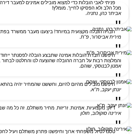
מכל הלב ולא הפסיקו לחייך. מומלץ!
אביתר כהן, נתניה.
חברה הובלה מקצועית במיוחד! ביצענו מעבר ממשרד בפתח ת
מירית אביסרור, פ"ת.
חיפשנו חברת הובלות אמינה שתבצע הובלה לפסנתר ייחודי
והמלצות רבות על חברה ההובלה שהוצעה לנו והחלטנו לבחור בהם
אמנון לבנוסקי, שוהם.
חיפשנו מובילים מהיום להיום, וחששנו שהמחיר יהיה בהתא
יונתן יעקב, ת"א.
דיוק. מקצועיות. אמינות. זריזות. מחיר משתלם. זה כל מה ש
אירינה סוקולוב, חולון
טסנו לטיול משפחתי ארוך וחיפשנו פתרון משתלם ויעיל לחפצ