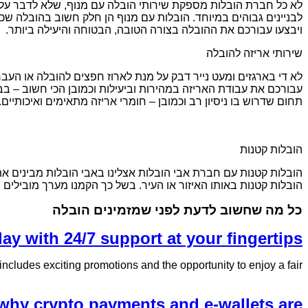
לא כל חברת הובלות מספקת שירותי הובלה עם מנוף, שלא לדבר על ס
לבניינים גבוהים במיוחד. הובלות עם מנוף הן חלק חשוב בהובלה שכן 
ויבצעו עבורכם את ההובלה בצורה הטובה, הבטוחה והיעילה ביותר.
שירותי אריזה להובלה
לא די בארגזים ומעט נייר דבק על מנת לארוז חפצים להובלה או העברה
עבורכם את עבודת האריזה במהירות וביעילות וכמובן הכי חשוב – בבט
תחום שדרוש בו ניסיון רב וכמובן – חומרי אריזה מתאימים ואיכותיים.
הובלות קטנות
הובלות קטנות עם חברת אבי הובלות אצלינו באבי הובלות מבינים את
הובלות קטנות באותו האיזור או העיר. בשל כך הקמנו מערך מובילים
כל מה שחשוב לדעת לפני שמזמינים הובלה
lay with 24/7 support at your fingertips
ncludes exciting promotions and the opportunity to enjoy a fair...
why crypto payments and e-wallets are