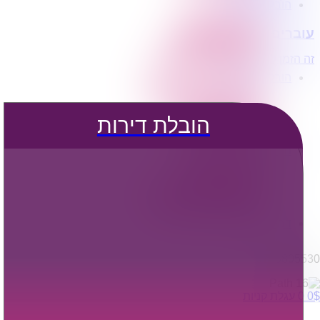
הובלת דירות
הובלה עם מנוף
עוברים דירה?
הובלה עם אריזה
הובלה עם אחסנה
זה הזמן לדבר איתנו...
הובלות ישובים בארץ
הובלות קטנות
הובלת פריטים בודדים
הובלת מוצרי חשמל
הובלת דירות
הובלת רהיטים
הובלות מיוחדות
הובלות לעסקים
הובלות משרדים
הובלות מפעלים
שירותי הפצה קו חלוקה
קבלני משנה הובלות
דברו איתנו
0795805530
$
0
0
עגלת קניות