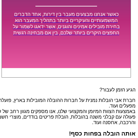
כאשר אנחנו מבצעים מעבר בין דירות, אחד הדברים
המשמעותיים והעיקריים ביותר בתהליך המעבר הוא
בחירת מובילים אמינים והוגנים, אשר ידאגו לשמור על
החפצים היקרים ביותר שלכם, בין אם מבחינה רגשית
ובין אם מבחינה כספית, ויספקו הובלה מהירה, בטוחה,
וללא נזקים מיותרים, אשר תקל על תהליך המעבר כמה
שיותר.
הגיע הזמן לעבור?
חברת אבי הובלות נמנית על חברות ההובלה המובילות בארץ, פועלת בת
מפעלים ועוד.
פעולה עם קבלני משנה בהובלות, הובלת פריטים בודדים, מוצרי חשמל,
והרכבה, אחסנה ועוד.
אותה הובלה בפחות כסף!