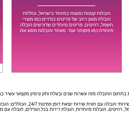
הובלות קטנות נפוצות במיוחד בישראל, וכוללות
הובלת מגוון רחב של פריטים בודדים כמו מוצרי
חשמל, רהיטים, פריטים מיוחדים שדורשים הובלה
מיוחדת כמו פסנתר ועוד. מאחר והובלות מסוג אלו
לא דורשות צוות גדול או רכב הובלות גדול במיוחד,
הן נעשות בזמן קצר ביותר, ובמחירים נוחים
וגמישים.
חום ההובלה מזה עשרות שנים ובעלת ותק וניסיון מקצועי עשיר במגוו
באמצעות הצוות המיומן והמקצועי שלנו, 
 רהיטים, הובלות מיוחדות, הובלת דירות בכל הגדלים, הובלה עם מנוף