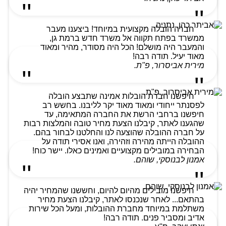
חברה הובלה מקצועית במיוחד! ביצענו מעבר
ממשרד בפתח תקווה אל משרד חדש ברמת גן,
והמעבר היה מושלם! הכל היה מסודר, מהיר ומאוד
מאוד יעיל. תודה רבה!
מירית אביסרור, פ"ת.
חיפשנו חברת הובלות אמינה שתבצע הובלה
לפסנתר ייחודי ומאוד מאוד יקר לליבנו. בחשש רב
חיפשנו ברחבי הרשת את החברה המתאימה, עד
שהגענו לאתר, קיבלנו הצעת מחיר טובה והמלצות רבות
על חברה ההובלה שהוצעה לנו והחלטנו לבחור בהם.
ההובלה הייתה מהירה וזהירה, ואנו אסירי תודה על
הבחירה במובילים מקצועיים ואמינים כאלו. יישר כוח!
אמנון לבנוסקי, שוהם.
חיפשנו מובילים מהיום להיום, וחששנו שהמחיר יהיה
בהתאם... לאחר שנכנסו לאתר, קיבלנו הצעת מחיר
משתלמת במיוחד מחברת ההובלות, ומעל הכל שירות
אדיב ומסביר פנים. תודה רבה!