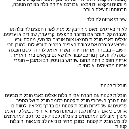
מיומנים ומקצועיים ויבצעו עבורכם את ההובלה בצורה הטובה,
הבטוחה והיעילה ביותר.
שירותי אריזה להובלה
לא די בארגזים ומעט נייר דבק על מנת לארוז חפצים להובלה או
העברה קל וחומר אם מדובר בחפצים יקרי ערך, שבירים או עדינים.
אצלינו באבי הובלות תמצאו צוות אורזים מקצועי, מנוסה וזריז
שיבצע עבורכם את עבודת האריזה במהירות וביעילות וכמובן הכי
חשוב – בבטחה. אריזת דירה, משרד או אפילו חדר לשם הובלה
יכולה להיות עניין מורכב עבור אלו שאינם בקיאים ברזי האריזה.
אריזת חפצים הינה תחום שדרוש בו ניסיון רב וכמובן – חומרי
אריזה מתאימים ואיכותיים.
הובלות קטנות
הובלות קטנות עם חברת אבי הובלות אצלינו באבי הובלות מבינים
את הצורך בשירותי הובלות קטנות כלומר הובלות של מספר
פריטים או של דירות הובלות קטנות גם בדרך כלל אינן לטווחים
ארוכים כי אם הובלות קטנות באותו האיזור או העיר. בשל כך הקמנו
מערך מובילים המתמחים בהובלות קטנות עם כלי רכב המתאימים
לביצוע הובלות קטנות וכמובן מחירים כיאה לביצוע אותן הובלות
קטנות