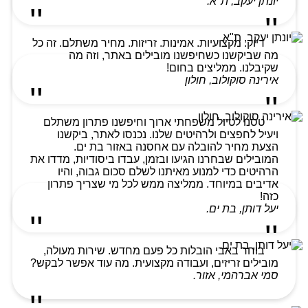
יונתן יעקב, ת"א.
דיוק. מקצועיות. אמינות. זריזות. מחיר משתלם. זה כל
מה שביקשנו כשחיפשנו מובילים באתר, וזה מה
שקיבלנו. ממליצים בחום!
אירינה סוקולוב, חולון
טסנו לטיול משפחתי ארוך וחיפשנו פתרון משתלם
ויעיל לחפצים ולרהיטים שלנו. נכנסו לאתר, ביקשנו
הצעת מחיר להובלה עם אחסנה באזור בת ים.
המובילים שבחרנו הגיעו ובזמן, עבדו ביסודיות, מדדו את
הרהיטים כדי למנוע מאיתנו לשלם סכום גבוה, והיו
אדיבים במיוחד. ממליצה ממש לכל מי שצריך פתרון
כזה!
יעל דותן, בת ים.
בוחר באבי הובלות כל פעם מחדש. שירות מעולה,
מובילים זריזים, ועבודה מקצועית. מה עוד אפשר לבקש?
סמי אברהמי, אזור.