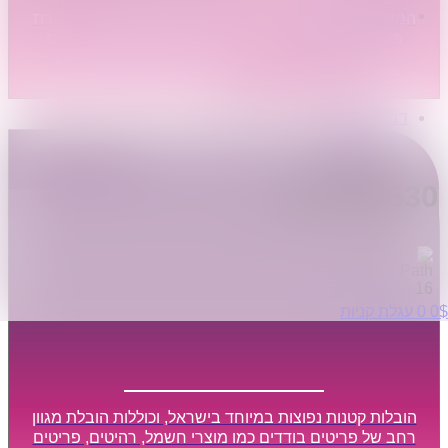
הובלות לעסקים
המשמעותיים והעיקריים ביותר בתהליך המעבר הוא בחירת
הובלות משרדים
מובילים אמינים והוגנים, אשר ידאגו לשמור על החפצים
הובלות מפעלים
היקרים ביותר שלכם, בין אם מבחינה רגשית ובין אם
שירותי הפצה קו חלוקה
מבחינה כספית, ויספקו הובלה מהירה, בטוחה, וללא נזקים
קבלני משנה הובלות
מיותרים, אשר תקל על תהליך המעבר כמה שיותר.
דברו איתנו
הובלות קטנות
0795805530
$
0
0
עגלת קניות
הובלות קטנות נפוצות במיוחד בישראל, וכוללות הובלת מגוון
רחב של פריטים בודדים כמו מוצרי חשמל, רהיטים, פריטים