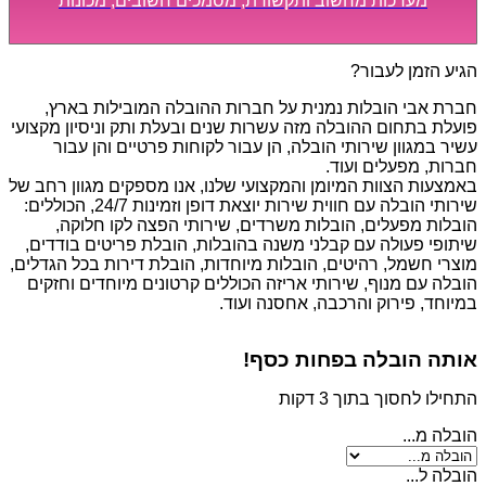
מערכות מחשוב ותקשורת, מסמכים חשובים, מכונות
מסיביות ויקרות, אשר דורשות תשומת לב מיוחדת ואריזה
קפדנית ומסודרת אשר תבטיח תהליך מעבר יעיל ומהיר.
הגיע הזמן לעבור?
חברת אבי הובלות נמנית על חברות ההובלה המובילות בארץ,
פועלת בתחום ההובלה מזה עשרות שנים ובעלת ותק וניסיון מקצועי
עשיר במגוון שירותי הובלה, הן עבור לקוחות פרטיים והן עבור
חברות, מפעלים ועוד.
באמצעות הצוות המיומן והמקצועי שלנו, אנו מספקים מגוון רחב של
שירותי הובלה עם חווית שירות יוצאת דופן וזמינות 24/7, הכוללים:
הובלות מפעלים, הובלות משרדים, שירותי הפצה לקו חלוקה,
שיתופי פעולה עם קבלני משנה בהובלות, הובלת פריטים בודדים,
מוצרי חשמל, רהיטים, הובלות מיוחדות, הובלת דירות בכל הגדלים,
הובלה עם מנוף, שירותי אריזה הכוללים קרטונים מיוחדים וחזקים
במיוחד, פירוק והרכבה, אחסנה ועוד.
אותה הובלה בפחות כסף!
התחילו לחסוך בתוך 3 דקות
הובלה מ...
הובלה ל...