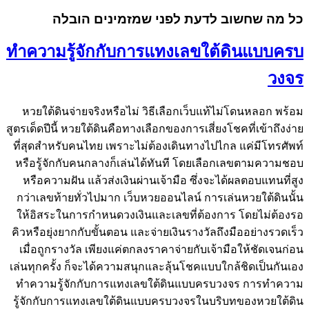
כל מה שחשוב לדעת לפני שמזמינים הובלה
ทำความรู้จักกับการแทงเลขใต้ดินแบบครบ
วงจร
หวยใต้ดินจ่ายจริงหรือไม่ วิธีเลือกเว็บแท้ไม่โดนหลอก พร้อม
สูตรเด็ดปีนี้ หวยใต้ดินคือทางเลือกของการเสี่ยงโชคที่เข้าถึงง่าย
ที่สุดสำหรับคนไทย เพราะไม่ต้องเดินทางไปไกล แค่มีโทรศัพท์
หรือรู้จักกับคนกลางก็เล่นได้ทันที โดยเลือกเลขตามความชอบ
หรือความฝัน แล้วส่งเงินผ่านเจ้ามือ ซึ่งจะได้ผลตอบแทนที่สูง
กว่าเลขท้ายทั่วไปมาก เว็บหวยออนไลน์ การเล่นหวยใต้ดินนั้น
ให้อิสระในการกำหนดวงเงินและเลขที่ต้องการ โดยไม่ต้องรอ
คิวหรือยุ่งยากกับขั้นตอน และจ่ายเงินรางวัลถึงมืออย่างรวดเร็ว
เมื่อถูกรางวัล เพียงแค่ตกลงราคาจ่ายกับเจ้ามือให้ชัดเจนก่อน
เล่นทุกครั้ง ก็จะได้ความสนุกและลุ้นโชคแบบใกล้ชิดเป็นกันเอง
ทำความรู้จักกับการแทงเลขใต้ดินแบบครบวงจร การทำความ
รู้จักกับการแทงเลขใต้ดินแบบครบวงจรในบริบทของหวยใต้ดิน