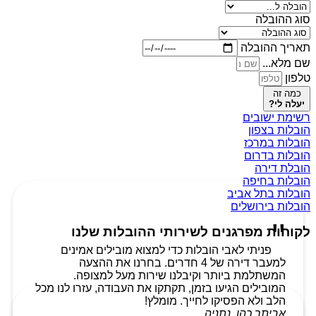
סוג ההובלה
תאריך ההובלה
שם מלא...
טלפון
כמה זה
יעלה לי?
רשימת ישובים
הובלות בצפון
הובלות במרכז
הובלות בדרום
הובלת דירה
הובלות בחיפה
הובלות בתל אביב
הובלות בירושלים
לקוחות מפרגנים לשירותי ההובלות שלנו
פניתי לאבי הובלות כדי למצוא מובילים אמינים
למעבר דירה של 4 חדרים. בחרנו את ההצעה
המשתלמת ביותר וקיבלנו שירות מעל למצופה.
המובילים הגיעו בזמן, תקתקו את העבודה, עזרו לנו מכל
הלב ולא הפסיקו לחייך. מומלץ!
אביתר כהן, נתניה.