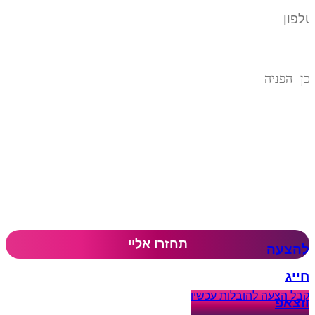
להצעה
חייג
קבל הצעה להובלות עכשיו​
ווצאפ