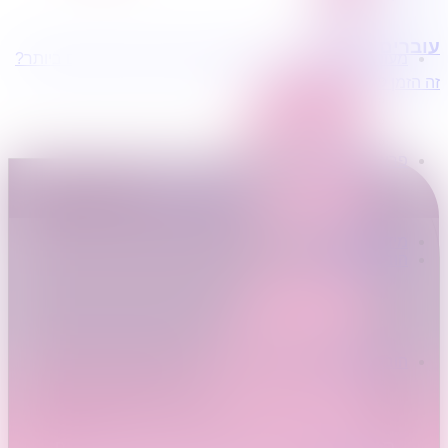
עם
אחסנה
עוברים דירה?
מעוניינים בשירותי הובלות מכל סוג במחירים הטובים ביותר?
הובלת דירות
זה הזמן לדבר איתנו...
הובלה עם מנוף
הובלה עם אריזה
הובלה עם אחסנה
פרופיל החברה
הובלת דירות
קצת עלינו
טיפים להובלות
שירותים נלווים
מידע מקצועי
הובלת דירות
הובלה עם מנוף
הובלה עם אריזה
הובלה עם אחסנה
הובלות ישובים בארץ
הובלות קטנות
הובלת פריטים בודדים
הובלת מוצרי חשמל
הובלת רהיטים
הובלות מיוחדות
כאשר אנחנו מבצעים מעבר בין דירות, אחד הדברים