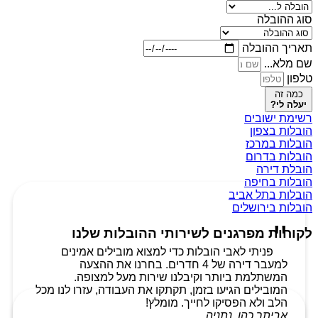
סוג ההובלה
תאריך ההובלה
שם מלא...
טלפון
כמה זה
יעלה לי?
רשימת ישובים
הובלות בצפון
הובלות במרכז
הובלות בדרום
הובלת דירה
הובלות בחיפה
הובלות בתל אביב
הובלות בירושלים
לקוחות מפרגנים לשירותי ההובלות שלנו
פניתי לאבי הובלות כדי למצוא מובילים אמינים
למעבר דירה של 4 חדרים. בחרנו את ההצעה
המשתלמת ביותר וקיבלנו שירות מעל למצופה.
המובילים הגיעו בזמן, תקתקו את העבודה, עזרו לנו מכל
הלב ולא הפסיקו לחייך. מומלץ!
אביתר כהן, נתניה.