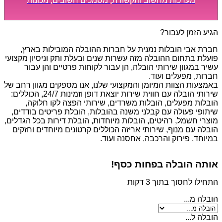
מערכות מחשוב ותקשורת, מסמכים חשובים, מכונות
מסיביות ויקרות, אשר דורשות תשומת לב מיוחדת ואריזה
קפדנית ומסודרת אשר תבטיח תהליך מעבר יעיל ומהיר.
הגיע הזמן לעבור?
חברת אבי הובלות נמנית על חברות ההובלה המובילות בארץ,
פועלת בתחום ההובלה מזה עשרות שנים ובעלת ותק וניסיון מקצועי
עשיר במגוון שירותי הובלה, הן עבור לקוחות פרטיים והן עבור
חברות, מפעלים ועוד.
באמצעות הצוות המיומן והמקצועי שלנו, אנו מספקים מגוון רחב של
שירותי הובלה עם חווית שירות יוצאת דופן וזמינות 24/7, הכוללים:
הובלות מפעלים, הובלות משרדים, שירותי הפצה לקו חלוקה,
שיתופי פעולה עם קבלני משנה בהובלות, הובלת פריטים בודדים,
מוצרי חשמל, רהיטים, הובלות מיוחדות, הובלת דירות בכל הגדלים,
הובלה עם מנוף, שירותי אריזה הכוללים קרטונים מיוחדים וחזקים
במיוחד, פירוק והרכבה, אחסנה ועוד.
אותה הובלה בפחות כסף!
התחילו לחסוך בתוך 3 דקות
הובלה מ...
הובלה ל...