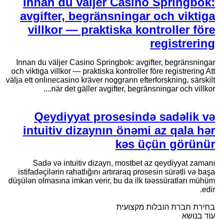
Innan du väljer Casino Springbok:
avgifter, begränsningar och viktiga
villkor — praktiska kontroller före
registrering
Innan du väljer Casino Springbok: avgifter, begränsningar
och viktiga villkor — praktiska kontroller före registrering Att
välja ett onlinecasino kräver noggrann efterforskning, särskilt
när det gäller avgifter, begränsningar och villkor....
Qeydiyyat prosesində sadəlik və
intuitiv dizaynın önəmi az qala hər
kəs üçün görünür
Sadə və intuitiv dizayn, mostbet az qeydiyyat zamanı
istifadəçilərin rahatlığını artıraraq prosesin sürətli və başa
düşülən olmasına imkan verir, bu da ilk təəssüratları mühüm
edir.
בחירת חברת הובלות מקצועית
עוד בנושא