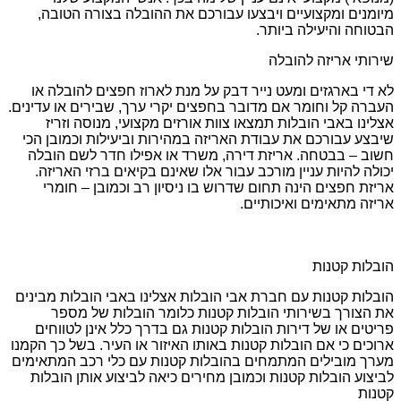
מיומנים ומקצועיים ויבצעו עבורכם את ההובלה בצורה הטובה,
הבטוחה והיעילה ביותר.
שירותי אריזה להובלה
לא די בארגזים ומעט נייר דבק על מנת לארוז חפצים להובלה או
העברה קל וחומר אם מדובר בחפצים יקרי ערך, שבירים או עדינים.
אצלינו באבי הובלות תמצאו צוות אורזים מקצועי, מנוסה וזריז
שיבצע עבורכם את עבודת האריזה במהירות וביעילות וכמובן הכי
חשוב – בבטחה. אריזת דירה, משרד או אפילו חדר לשם הובלה
יכולה להיות עניין מורכב עבור אלו שאינם בקיאים ברזי האריזה.
אריזת חפצים הינה תחום שדרוש בו ניסיון רב וכמובן – חומרי
אריזה מתאימים ואיכותיים.
הובלות קטנות
הובלות קטנות עם חברת אבי הובלות אצלינו באבי הובלות מבינים
את הצורך בשירותי הובלות קטנות כלומר הובלות של מספר
פריטים או של דירות הובלות קטנות גם בדרך כלל אינן לטווחים
ארוכים כי אם הובלות קטנות באותו האיזור או העיר. בשל כך הקמנו
מערך מובילים המתמחים בהובלות קטנות עם כלי רכב המתאימים
לביצוע הובלות קטנות וכמובן מחירים כיאה לביצוע אותן הובלות
קטנות