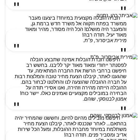
חברה הובלה מקצועית במיוחד! ביצענו מעבר
ממשרד בפתח תקווה אל משרד חדש ברמת גן,
והמעבר היה מושלם! הכל היה מסודר, מהיר ומאוד
מאוד יעיל. תודה רבה!
מירית אביסרור, פ"ת.
חיפשנו חברת הובלות אמינה שתבצע הובלה
לפסנתר ייחודי ומאוד מאוד יקר לליבנו. בחשש רב
חיפשנו ברחבי הרשת את החברה המתאימה, עד
שהגענו לאתר, קיבלנו הצעת מחיר טובה והמלצות רבות
על חברה ההובלה שהוצעה לנו והחלטנו לבחור בהם.
ההובלה הייתה מהירה וזהירה, ואנו אסירי תודה על
הבחירה במובילים מקצועיים ואמינים כאלו. יישר כוח!
אמנון לבנוסקי, שוהם.
חיפשנו מובילים מהיום להיום, וחששנו שהמחיר יהיה
בהתאם... לאחר שנכנסו לאתר, קיבלנו הצעת מחיר
משתלמת במיוחד מחברת ההובלות, ומעל הכל שירות
אדיב ומסביר פנים. תודה רבה!