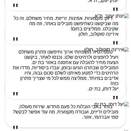
יונתן יעקב, ת"א.
דיוק. מקצועיות. אמינות. זריזות. מחיר משתלם. זה כל
מה שביקשנו כשחיפשנו מובילים באתר, וזה מה
שקיבלנו. ממליצים בחום!
אירינה סוקולוב, חולון
טסנו לטיול משפחתי ארוך וחיפשנו פתרון משתלם
ויעיל לחפצים ולרהיטים שלנו. נכנסו לאתר, ביקשנו
הצעת מחיר להובלה עם אחסנה באזור בת ים.
המובילים שבחרנו הגיעו ובזמן, עבדו ביסודיות, מדדו את
הרהיטים כדי למנוע מאיתנו לשלם סכום גבוה, והיו
אדיבים במיוחד. ממליצה ממש לכל מי שצריך פתרון
כזה!
יעל דותן, בת ים.
בוחר באבי הובלות כל פעם מחדש. שירות מעולה,
מובילים זריזים, ועבודה מקצועית. מה עוד אפשר לבקש?
סמי אברהמי, אזור.