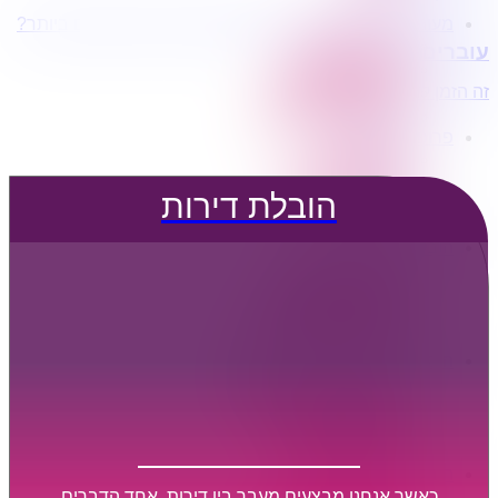
מעוניינים בשירותי הובלות מכל סוג במחירים הטובים ביותר?
הובלת דירות
עוברים דירה?
הובלה עם מנוף
הובלה עם אריזה
זה הזמן לדבר איתנו...
הובלה עם אחסנה
פרופיל החברה
קצת עלינו
טיפים להובלות
הובלת דירות
שירותים נלווים
מידע מקצועי
הובלת דירות
הובלה עם מנוף
הובלה עם אריזה
הובלה עם אחסנה
הובלות ישובים בארץ
הובלות קטנות
הובלת פריטים בודדים
הובלת מוצרי חשמל
הובלת רהיטים
הובלות מיוחדות
הובלות לעסקים
הובלות משרדים
כאשר אנחנו מבצעים מעבר בין דירות, אחד הדברים