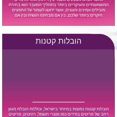
הובלות מפעלים
המשמעותיים והעיקריים ביותר בתהליך המעבר הוא בחירת
שירותי הפצה קו חלוקה
מובילים אמינים והוגנים, אשר ידאגו לשמור על החפצים
היקרים ביותר שלכם, בין אם מבחינה רגשית ובין אם
קבלני משנה הובלות
מבחינה כספית, ויספקו הובלה מהירה, בטוחה, וללא נזקים
דברו איתנו
מיותרים, אשר תקל על תהליך המעבר כמה שיותר.
0795805530
הובלות קטנות
$
0
0
עגלת קניות
הובלות קטנות נפוצות במיוחד בישראל, וכוללות הובלת מגוון
רחב של פריטים בודדים כמו מוצרי חשמל, רהיטים, פריטים