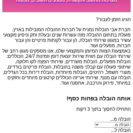
מערכות מחשוב ותקשורת, מסמכים חשובים, מכונות
מסיביות ויקרות, אשר דורשות תשומת לב מיוחדת ואריזה
קפדנית ומסודרת אשר תבטיח תהליך מעבר יעיל ומהיר.
הגיע הזמן לעבור?
חברת אבי הובלות נמנית על חברות ההובלה המובילות בארץ,
פועלת בתחום ההובלה מזה עשרות שנים ובעלת ותק וניסיון מקצועי
עשיר במגוון שירותי הובלה, הן עבור לקוחות פרטיים והן עבור
חברות, מפעלים ועוד.
באמצעות הצוות המיומן והמקצועי שלנו, אנו מספקים מגוון רחב של
שירותי הובלה עם חווית שירות יוצאת דופן וזמינות 24/7, הכוללים:
הובלות מפעלים, הובלות משרדים, שירותי הפצה לקו חלוקה,
שיתופי פעולה עם קבלני משנה בהובלות, הובלת פריטים בודדים,
מוצרי חשמל, רהיטים, הובלות מיוחדות, הובלת דירות בכל הגדלים,
הובלה עם מנוף, שירותי אריזה הכוללים קרטונים מיוחדים וחזקים
במיוחד, פירוק והרכבה, אחסנה ועוד.
אותה הובלה בפחות כסף!
התחילו לחסוך בתוך 3 דקות
הובלה מ...
הובלה ל...