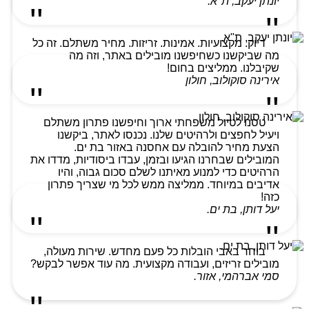
יונתן יעקב, ת"א.
דיוק. מקצועיות. אמינות. זריזות. מחיר משתלם. זה כל
מה שביקשנו כשחיפשנו מובילים באתר, וזה מה
שקיבלנו. ממליצים בחום!
אירינה סוקולוב, חולון
טסנו לטיול משפחתי ארוך וחיפשנו פתרון משתלם
ויעיל לחפצים ולרהיטים שלנו. נכנסו לאתר, ביקשנו
הצעת מחיר להובלה עם אחסנה באזור בת ים.
המובילים שבחרנו הגיעו ובזמן, עבדו ביסודיות, מדדו את
הרהיטים כדי למנוע מאיתנו לשלם סכום גבוה, והיו
אדיבים במיוחד. ממליצה ממש לכל מי שצריך פתרון
כזה!
יעל דותן, בת ים.
בוחר באבי הובלות כל פעם מחדש. שירות מעולה,
מובילים זריזים, ועבודה מקצועית. מה עוד אפשר לבקש?
סמי אברהמי, אזור.