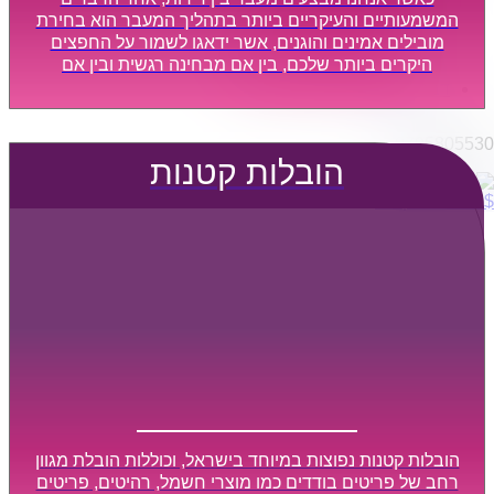
הובלות מפעלים
המשמעותיים והעיקריים ביותר בתהליך המעבר הוא בחירת
שירותי הפצה קו חלוקה
מובילים אמינים והוגנים, אשר ידאגו לשמור על החפצים
היקרים ביותר שלכם, בין אם מבחינה רגשית ובין אם
קבלני משנה הובלות
מבחינה כספית, ויספקו הובלה מהירה, בטוחה, וללא נזקים
דברו איתנו
מיותרים, אשר תקל על תהליך המעבר כמה שיותר.
0795805530
הובלות קטנות
$
0
0
עגלת קניות
הובלות קטנות נפוצות במיוחד בישראל, וכוללות הובלת מגוון
רחב של פריטים בודדים כמו מוצרי חשמל, רהיטים, פריטים