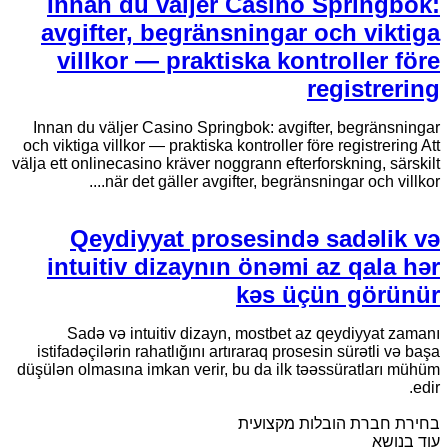
Innan du väljer Casino Springbok:
avgifter, begränsningar och viktiga
villkor — praktiska kontroller före
registrering
Innan du väljer Casino Springbok: avgifter, begränsningar
och viktiga villkor — praktiska kontroller före registrering Att
välja ett onlinecasino kräver noggrann efterforskning, särskilt
när det gäller avgifter, begränsningar och villkor....
Qeydiyyat prosesində sadəlik və
intuitiv dizaynın önəmi az qala hər
kəs üçün görünür
Sadə və intuitiv dizayn, mostbet az qeydiyyat zamanı
istifadəçilərin rahatlığını artıraraq prosesin sürətli və başa
düşülən olmasına imkan verir, bu da ilk təəssüratları mühüm
edir.
בחירת חברת הובלות מקצועית
עוד בנושא