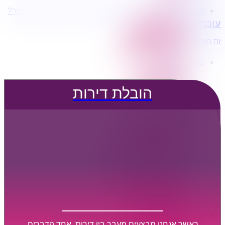
מעוניינים בשירותי הובלות מכל סוג במחירים הטובים ביותר?
הובלת דירות
עוברים דירה?
הובלה עם מנוף
הובלה עם אריזה
זה הזמן לדבר איתנו...
הובלה עם אחסנה
פרופיל החברה
קצת עלינו
טיפים להובלות
הובלת דירות
שירותים נלווים
מידע מקצועי
הובלת דירות
הובלה עם מנוף
הובלה עם אריזה
הובלה עם אחסנה
הובלות ישובים בארץ
הובלות קטנות
הובלת פריטים בודדים
הובלת מוצרי חשמל
הובלת רהיטים
הובלות מיוחדות
הובלות לעסקים
הובלות משרדים
כאשר אנחנו מבצעים מעבר בין דירות, אחד הדברים