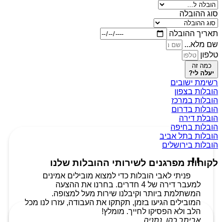
סוג ההובלה
תאריך ההובלה
שם מלא...
טלפון
כמה זה
יעלה לי?
רשימת ישובים
הובלות בצפון
הובלות במרכז
הובלות בדרום
הובלת דירה
הובלות בחיפה
הובלות בתל אביב
הובלות בירושלים
לקוחות מפרגנים לשירותי ההובלות שלנו
פניתי לאבי הובלות כדי למצוא מובילים אמינים
למעבר דירה של 4 חדרים. בחרנו את ההצעה
המשתלמת ביותר וקיבלנו שירות מעל למצופה.
המובילים הגיעו בזמן, תקתקו את העבודה, עזרו לנו מכל
הלב ולא הפסיקו לחייך. מומלץ!
אביתר כהן, נתניה.