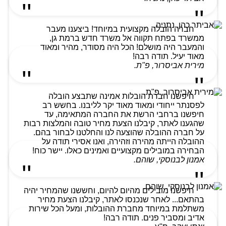
חברה הובלה מקצועית במיוחד! ביצענו מעבר
ממשרד בפתח תקווה אל משרד חדש ברמת גן,
והמעבר היה מושלם! הכל היה מסודר, מהיר ומאוד
מאוד יעיל. תודה רבה!
מירית אביסרור, פ"ת.
חיפשנו חברת הובלות אמינה שתבצע הובלה
לפסנתר ייחודי ומאוד מאוד יקר לליבנו. בחשש רב
חיפשנו ברחבי הרשת את החברה המתאימה, עד
שהגענו לאתר, קיבלנו הצעת מחיר טובה והמלצות רבות
על חברה ההובלה שהוצעה לנו והחלטנו לבחור בהם.
ההובלה הייתה מהירה וזהירה, ואנו אסירי תודה על
הבחירה במובילים מקצועיים ואמינים כאלו. יישר כוח!
אמנון לבנוסקי, שוהם.
חיפשנו מובילים מהיום להיום, וחששנו שהמחיר יהיה
בהתאם... לאחר שנכנסו לאתר, קיבלנו הצעת מחיר
משתלמת במיוחד מחברת ההובלות, ומעל הכל שירות
אדיב ומסביר פנים. תודה רבה!