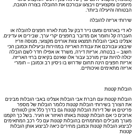
מיומנים ומקצועיים ויבצעו עבורכם את ההובלה בצורה הטובה,
הבטוחה והיעילה ביותר.
שירותי אריזה להובלה
לא די בארגזים ומעט נייר דבק על מנת לארוז חפצים להובלה או
העברה קל וחומר אם מדובר בחפצים יקרי ערך, שבירים או עדינים.
אצלינו באבי הובלות תמצאו צוות אורזים מקצועי, מנוסה וזריז
שיבצע עבורכם את עבודת האריזה במהירות וביעילות וכמובן הכי
חשוב – בבטחה. אריזת דירה, משרד או אפילו חדר לשם הובלה
יכולה להיות עניין מורכב עבור אלו שאינם בקיאים ברזי האריזה.
אריזת חפצים הינה תחום שדרוש בו ניסיון רב וכמובן – חומרי
אריזה מתאימים ואיכותיים.
הובלות קטנות
הובלות קטנות עם חברת אבי הובלות אצלינו באבי הובלות מבינים
את הצורך בשירותי הובלות קטנות כלומר הובלות של מספר
פריטים או של דירות הובלות קטנות גם בדרך כלל אינן לטווחים
ארוכים כי אם הובלות קטנות באותו האיזור או העיר. בשל כך הקמנו
מערך מובילים המתמחים בהובלות קטנות עם כלי רכב המתאימים
לביצוע הובלות קטנות וכמובן מחירים כיאה לביצוע אותן הובלות
קטנות