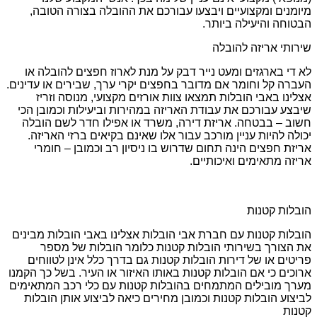
מיומנים ומקצועיים ויבצעו עבורכם את ההובלה בצורה הטובה,
הבטוחה והיעילה ביותר.
שירותי אריזה להובלה
לא די בארגזים ומעט נייר דבק על מנת לארוז חפצים להובלה או
העברה קל וחומר אם מדובר בחפצים יקרי ערך, שבירים או עדינים.
אצלינו באבי הובלות תמצאו צוות אורזים מקצועי, מנוסה וזריז
שיבצע עבורכם את עבודת האריזה במהירות וביעילות וכמובן הכי
חשוב – בבטחה. אריזת דירה, משרד או אפילו חדר לשם הובלה
יכולה להיות עניין מורכב עבור אלו שאינם בקיאים ברזי האריזה.
אריזת חפצים הינה תחום שדרוש בו ניסיון רב וכמובן – חומרי
אריזה מתאימים ואיכותיים.
הובלות קטנות
הובלות קטנות עם חברת אבי הובלות אצלינו באבי הובלות מבינים
את הצורך בשירותי הובלות קטנות כלומר הובלות של מספר
פריטים או של דירות הובלות קטנות גם בדרך כלל אינן לטווחים
ארוכים כי אם הובלות קטנות באותו האיזור או העיר. בשל כך הקמנו
מערך מובילים המתמחים בהובלות קטנות עם כלי רכב המתאימים
לביצוע הובלות קטנות וכמובן מחירים כיאה לביצוע אותן הובלות
קטנות