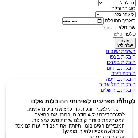
סוג ההובלה
תאריך ההובלה
שם מלא...
טלפון
כמה זה
יעלה לי?
רשימת ישובים
הובלות בצפון
הובלות במרכז
הובלות בדרום
הובלת דירה
הובלות בחיפה
הובלות בתל אביב
הובלות בירושלים
לקוחות מפרגנים לשירותי ההובלות שלנו
פניתי לאבי הובלות כדי למצוא מובילים אמינים
למעבר דירה של 4 חדרים. בחרנו את ההצעה
המשתלמת ביותר וקיבלנו שירות מעל למצופה.
המובילים הגיעו בזמן, תקתקו את העבודה, עזרו לנו מכל
הלב ולא הפסיקו לחייך. מומלץ!
אביתר כהן, נתניה.