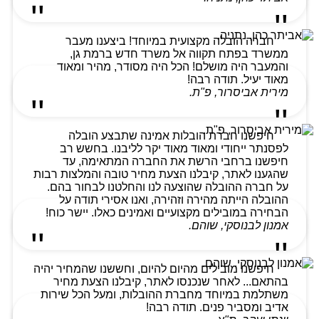
חברה הובלה מקצועית במיוחד! ביצענו מעבר
ממשרד בפתח תקווה אל משרד חדש ברמת גן,
והמעבר היה מושלם! הכל היה מסודר, מהיר ומאוד
מאוד יעיל. תודה רבה!
מירית אביסרור, פ"ת.
חיפשנו חברת הובלות אמינה שתבצע הובלה
לפסנתר ייחודי ומאוד מאוד יקר לליבנו. בחשש רב
חיפשנו ברחבי הרשת את החברה המתאימה, עד
שהגענו לאתר, קיבלנו הצעת מחיר טובה והמלצות רבות
על חברה ההובלה שהוצעה לנו והחלטנו לבחור בהם.
ההובלה הייתה מהירה וזהירה, ואנו אסירי תודה על
הבחירה במובילים מקצועיים ואמינים כאלו. יישר כוח!
אמנון לבנוסקי, שוהם.
חיפשנו מובילים מהיום להיום, וחששנו שהמחיר יהיה
בהתאם... לאחר שנכנסו לאתר, קיבלנו הצעת מחיר
משתלמת במיוחד מחברת ההובלות, ומעל הכל שירות
אדיב ומסביר פנים. תודה רבה!