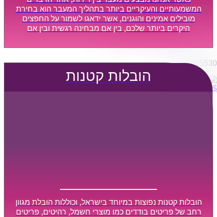
הובלות מפעלים
המשמעותיים והעיקריים ביותר בתהליך המעבר הוא בחירת
שירותי הפצה קו חלוקה
מובילים אמינים והוגנים, אשר ידאגו לשמור על החפצים
היקרים ביותר שלכם, בין אם מבחינה רגשית ובין אם
קבלני משנה הובלות
מבחינה כספית, ויספקו הובלה מהירה, בטוחה, וללא נזקים
דברו איתנו
מיותרים, אשר תקל על תהליך המעבר כמה שיותר.
0795805530
הובלות קטנות
$
0
0
עגלת קניות
הובלות קטנות נפוצות במיוחד בישראל, וכוללות הובלת מגוון
רחב של פריטים בודדים כמו מוצרי חשמל, רהיטים, פריטים