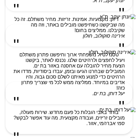
יונתן יעקב, ת"א.
דיוק. מקצועיות. אמינות. זריזות. מחיר משתלם. זה כל
מה שביקשנו כשחיפשנו מובילים באתר, וזה מה
שקיבלנו. ממליצים בחום!
אירינה סוקולוב, חולון
טסנו לטיול משפחתי ארוך וחיפשנו פתרון משתלם
ויעיל לחפצים ולרהיטים שלנו. נכנסו לאתר, ביקשנו
הצעת מחיר להובלה עם אחסנה באזור בת ים.
המובילים שבחרנו הגיעו ובזמן, עבדו ביסודיות, מדדו את
הרהיטים כדי למנוע מאיתנו לשלם סכום גבוה, והיו
אדיבים במיוחד. ממליצה ממש לכל מי שצריך פתרון
כזה!
יעל דותן, בת ים.
בוחר באבי הובלות כל פעם מחדש. שירות מעולה,
מובילים זריזים, ועבודה מקצועית. מה עוד אפשר לבקש?
סמי אברהמי, אזור.