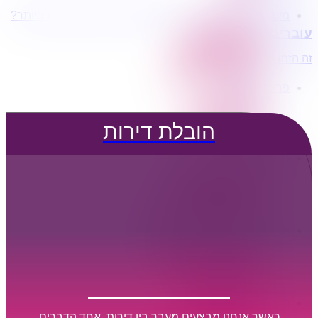
מעוניינים בשירותי הובלות מכל סוג במחירים הטובים ביותר?
הובלת דירות
עוברים דירה?
הובלה עם מנוף
הובלה עם אריזה
זה הזמן לדבר איתנו...
הובלה עם אחסנה
פרופיל החברה
קצת עלינו
טיפים להובלות
הובלת דירות
שירותים נלווים
מידע מקצועי
הובלת דירות
הובלה עם מנוף
הובלה עם אריזה
הובלה עם אחסנה
הובלות ישובים בארץ
הובלות קטנות
הובלת פריטים בודדים
הובלת מוצרי חשמל
הובלת רהיטים
הובלות מיוחדות
הובלות לעסקים
הובלות משרדים
כאשר אנחנו מבצעים מעבר בין דירות, אחד הדברים