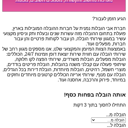
מערכות מחשוב ותקשורת, מסמכים חשובים, מכונות
מסיביות ויקרות, אשר דורשות תשומת לב מיוחדת ואריזה
קפדנית ומסודרת אשר תבטיח תהליך מעבר יעיל ומהיר.
הגיע הזמן לעבור?
חברת אבי הובלות נמנית על חברות ההובלה המובילות בארץ,
פועלת בתחום ההובלה מזה עשרות שנים ובעלת ותק וניסיון מקצועי
עשיר במגוון שירותי הובלה, הן עבור לקוחות פרטיים והן עבור
חברות, מפעלים ועוד.
באמצעות הצוות המיומן והמקצועי שלנו, אנו מספקים מגוון רחב של
שירותי הובלה עם חווית שירות יוצאת דופן וזמינות 24/7, הכוללים:
הובלות מפעלים, הובלות משרדים, שירותי הפצה לקו חלוקה,
שיתופי פעולה עם קבלני משנה בהובלות, הובלת פריטים בודדים,
מוצרי חשמל, רהיטים, הובלות מיוחדות, הובלת דירות בכל הגדלים,
הובלה עם מנוף, שירותי אריזה הכוללים קרטונים מיוחדים וחזקים
במיוחד, פירוק והרכבה, אחסנה ועוד.
אותה הובלה בפחות כסף!
התחילו לחסוך בתוך 3 דקות
הובלה מ...
הובלה ל...