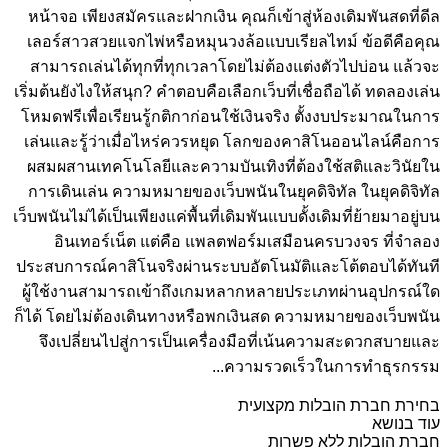
หน้าจอ เพียงสมัครและฝากเงิน คุณก็เข้าสู่ห้องเดิมพันสดที่ดีล
เลอร์สาวสวยแจกไพ่หรือหมุนวงล้อแบบเรียลไทม์ ข้อดีคือคุณ
สามารถเล่นได้ทุกที่ทุกเวลาโดยไม่ต้องแต่งตัวไปบ่อน แล้วจะ
เริ่มต้นยังไงให้สนุก? คำตอบคือเลือกเว็บที่เชื่อถือได้ ทดลองเล่น
โหมดฟรีเพื่อเรียนรู้กติกาก่อนใช้เงินจริง ตั้งงบประมาณในการ
เล่นและรู้ว่าเมื่อไหร่ควรหยุด โลกของคาสิโนออนไลน์คือการ
ผสมผสานเทคโนโลยีและความบันเทิงที่ต้องใช้สติและวินัยใน
การเดินเล่น ความหมายของเว็บพนันในยุคดิจิทัล ในยุคดิจิทัล
เว็บพนันไม่ได้เป็นเพียงแค่พื้นที่เดิมพันแบบดั้งเดิมที่ย้ายมาอยู่บน
อินเทอร์เน็ต แต่คือ แพลตฟอร์มเสมือนครบวงจร ที่จำลอง
ประสบการณ์คาสิโนจริงผ่านระบบอัตโนมัติและโต้ตอบได้ทันที
ผู้ใช้งานสามารถเข้าถึงเกมหลากหลายประเภทผ่านอุปกรณ์ใด
ก็ได้ โดยไม่ต้องเดินทางหรือพกเงินสด ความหมายของเว็บพนัน
จึงเปลี่ยนไปสู่การเป็นเครื่องมือที่เน้นความสะดวกสบายและ
ความรวดเร็วในการทำธุรกรรม...
בחירת חברת הובלות מקצועית
עוד בנושא
חברת הובלות ללא פשרות