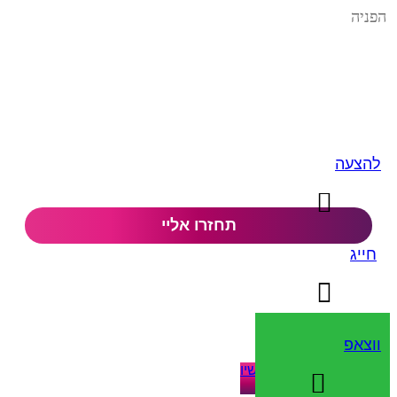
להצעה
חייג
ווצאפ
קבל הצעה להובלות עכשיו​