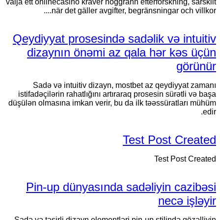
välja ett onlinecasino kräver noggrann efterforskning, särskilt
när det gäller avgifter, begränsningar och villkor....
Qeydiyyat prosesində sadəlik və intuitiv
dizaynın önəmi az qala hər kəs üçün
görünür
Sadə və intuitiv dizayn, mostbet az qeydiyyat zamanı
istifadəçilərin rahatlığını artıraraq prosesin sürətli və başa
düşülən olmasına imkan verir, bu da ilk təəssüratları mühüm
edir.
Test Post Created
Test Post Created
Pin-up dünyasında sadəliyin cazibəsi
necə işləyir
Sadə və təsirli dizayn elementləri pin-up stilində gözəlliyin