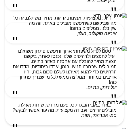
יונתן יעקב, ת"א.
דיוק. מקצועיות. אמינות. זריזות. מחיר משתלם. זה כל
מה שביקשנו כשחיפשנו מובילים באתר, וזה מה
שקיבלנו. ממליצים בחום!
אירינה סוקולוב, חולון
טסנו לטיול משפחתי ארוך וחיפשנו פתרון משתלם
ויעיל לחפצים ולרהיטים שלנו. נכנסו לאתר, ביקשנו
הצעת מחיר להובלה עם אחסנה באזור בת ים.
המובילים שבחרנו הגיעו ובזמן, עבדו ביסודיות, מדדו את
הרהיטים כדי למנוע מאיתנו לשלם סכום גבוה, והיו
אדיבים במיוחד. ממליצה ממש לכל מי שצריך פתרון
כזה!
יעל דותן, בת ים.
בוחר באבי הובלות כל פעם מחדש. שירות מעולה,
מובילים זריזים, ועבודה מקצועית. מה עוד אפשר לבקש?
סמי אברהמי, אזור.