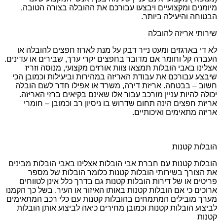
מיומנים ומקצועיים ויבצעו עבורכם את ההובלה בצורה הטובה,
הבטוחה והיעילה ביותר.
שירותי אריזה להובלה
לא די בארגזים ומעט נייר דבק על מנת לארוז חפצים להובלה או
העברה קל וחומר אם מדובר בחפצים יקרי ערך, שבירים או עדינים.
אצלינו באבי הובלות תמצאו צוות אורזים מקצועי, מנוסה וזריז
שיבצע עבורכם את עבודת האריזה במהירות וביעילות וכמובן הכי
חשוב – בבטחה. אריזת דירה, משרד או אפילו חדר לשם הובלה
יכולה להיות עניין מורכב עבור אלו שאינם בקיאים ברזי האריזה.
אריזת חפצים הינה תחום שדרוש בו ניסיון רב וכמובן – חומרי
אריזה מתאימים ואיכותיים.
הובלות קטנות
הובלות קטנות עם חברת אבי הובלות אצלינו באבי הובלות מבינים
את הצורך בשירותי הובלות קטנות כלומר הובלות של מספר
פריטים או של דירות הובלות קטנות גם בדרך כלל אינן לטווחים
ארוכים כי אם הובלות קטנות באותו האיזור או העיר. בשל כך הקמנו
מערך מובילים המתמחים בהובלות קטנות עם כלי רכב המתאימים
לביצוע הובלות קטנות וכמובן מחירים כיאה לביצוע אותן הובלות
קטנות