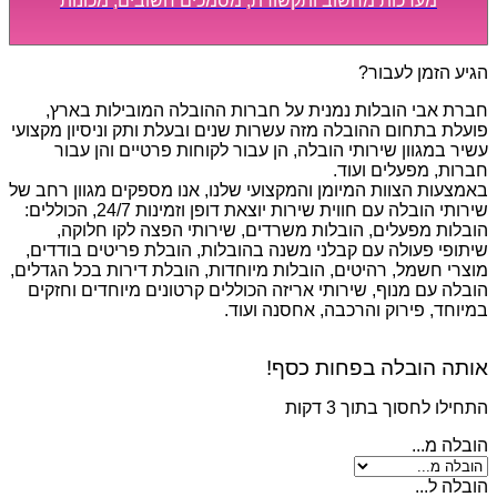
מערכות מחשוב ותקשורת, מסמכים חשובים, מכונות
מסיביות ויקרות, אשר דורשות תשומת לב מיוחדת ואריזה
קפדנית ומסודרת אשר תבטיח תהליך מעבר יעיל ומהיר.
הגיע הזמן לעבור?
חברת אבי הובלות נמנית על חברות ההובלה המובילות בארץ,
פועלת בתחום ההובלה מזה עשרות שנים ובעלת ותק וניסיון מקצועי
עשיר במגוון שירותי הובלה, הן עבור לקוחות פרטיים והן עבור
חברות, מפעלים ועוד.
באמצעות הצוות המיומן והמקצועי שלנו, אנו מספקים מגוון רחב של
שירותי הובלה עם חווית שירות יוצאת דופן וזמינות 24/7, הכוללים:
הובלות מפעלים, הובלות משרדים, שירותי הפצה לקו חלוקה,
שיתופי פעולה עם קבלני משנה בהובלות, הובלת פריטים בודדים,
מוצרי חשמל, רהיטים, הובלות מיוחדות, הובלת דירות בכל הגדלים,
הובלה עם מנוף, שירותי אריזה הכוללים קרטונים מיוחדים וחזקים
במיוחד, פירוק והרכבה, אחסנה ועוד.
אותה הובלה בפחות כסף!
התחילו לחסוך בתוך 3 דקות
הובלה מ...
הובלה ל...