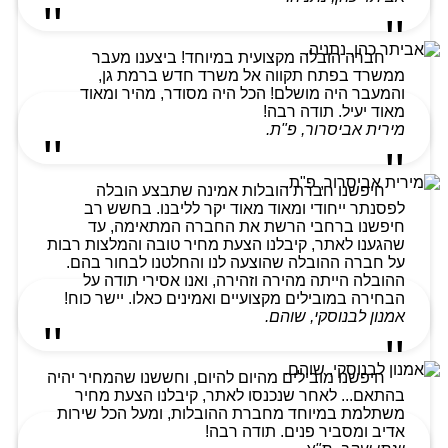
חברה הובלה מקצועית במיוחד! ביצענו מעבר
ממשרד בפתח תקווה אל משרד חדש ברמת גן,
והמעבר היה מושלם! הכל היה מסודר, מהיר ומאוד
מאוד יעיל. תודה רבה!
מירית אביסרור, פ"ת.
חיפשנו חברת הובלות אמינה שתבצע הובלה
לפסנתר ייחודי ומאוד מאוד יקר לליבנו. בחשש רב
חיפשנו ברחבי הרשת את החברה המתאימה, עד
שהגענו לאתר, קיבלנו הצעת מחיר טובה והמלצות רבות
על חברה ההובלה שהוצעה לנו והחלטנו לבחור בהם.
ההובלה הייתה מהירה וזהירה, ואנו אסירי תודה על
הבחירה במובילים מקצועיים ואמינים כאלו. יישר כוח!
אמנון לבנוסקי, שוהם.
חיפשנו מובילים מהיום להיום, וחששנו שהמחיר יהיה
בהתאם... לאחר שנכנסו לאתר, קיבלנו הצעת מחיר
משתלמת במיוחד מחברת ההובלות, ומעל הכל שירות
אדיב ומסביר פנים. תודה רבה!