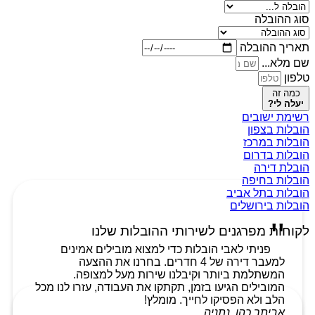
סוג ההובלה
תאריך ההובלה
שם מלא...
טלפון
כמה זה
יעלה לי?
רשימת ישובים
הובלות בצפון
הובלות במרכז
הובלות בדרום
הובלת דירה
הובלות בחיפה
הובלות בתל אביב
הובלות בירושלים
לקוחות מפרגנים לשירותי ההובלות שלנו
פניתי לאבי הובלות כדי למצוא מובילים אמינים
למעבר דירה של 4 חדרים. בחרנו את ההצעה
המשתלמת ביותר וקיבלנו שירות מעל למצופה.
המובילים הגיעו בזמן, תקתקו את העבודה, עזרו לנו מכל
הלב ולא הפסיקו לחייך. מומלץ!
אביתר כהן, נתניה.