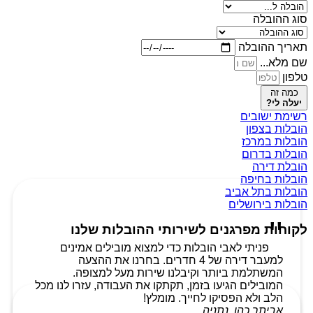
סוג ההובלה
תאריך ההובלה
שם מלא...
טלפון
כמה זה
יעלה לי?
רשימת ישובים
הובלות בצפון
הובלות במרכז
הובלות בדרום
הובלת דירה
הובלות בחיפה
הובלות בתל אביב
הובלות בירושלים
לקוחות מפרגנים לשירותי ההובלות שלנו
פניתי לאבי הובלות כדי למצוא מובילים אמינים
למעבר דירה של 4 חדרים. בחרנו את ההצעה
המשתלמת ביותר וקיבלנו שירות מעל למצופה.
המובילים הגיעו בזמן, תקתקו את העבודה, עזרו לנו מכל
הלב ולא הפסיקו לחייך. מומלץ!
אביתר כהן, נתניה.