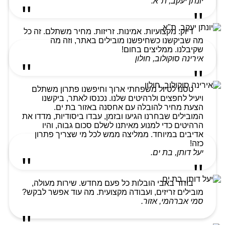
יונתן יעקב, ת"א.
דיוק. מקצועיות. אמינות. זריזות. מחיר משתלם. זה כל
מה שביקשנו כשחיפשנו מובילים באתר, וזה מה
שקיבלנו. ממליצים בחום!
אירינה סוקולוב, חולון
טסנו לטיול משפחתי ארוך וחיפשנו פתרון משתלם
ויעיל לחפצים ולרהיטים שלנו. נכנסו לאתר, ביקשנו
הצעת מחיר להובלה עם אחסנה באזור בת ים.
המובילים שבחרנו הגיעו ובזמן, עבדו ביסודיות, מדדו את
הרהיטים כדי למנוע מאיתנו לשלם סכום גבוה, והיו
אדיבים במיוחד. ממליצה ממש לכל מי שצריך פתרון
כזה!
יעל דותן, בת ים.
בוחר באבי הובלות כל פעם מחדש. שירות מעולה,
מובילים זריזים, ועבודה מקצועית. מה עוד אפשר לבקש?
סמי אברהמי, אזור.