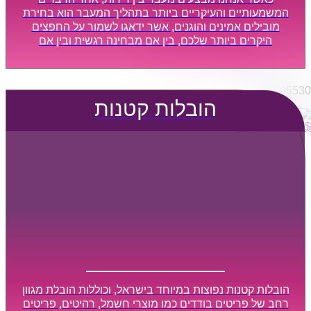
הובלות מפעלים
המשמעותיים והעיקריים ביותר בתהליך המעבר הוא בחירת
שירותי הפצה קו חלוקה
מובילים אמינים והוגנים, אשר ידאגו לשמור על החפצים
היקרים ביותר שלכם, בין אם מבחינה רגשית ובין אם
קבלני משנה הובלות
מבחינה כספית, ויספקו הובלה מהירה, בטוחה, וללא נזקים
דברו איתנו
מיותרים, אשר תקל על תהליך המעבר כמה שיותר.
0795805530
הובלות קטנות
$
0
0
עגלת קניות
הובלות קטנות נפוצות במיוחד בישראל, וכוללות הובלת מגוון
רחב של פריטים בודדים כמו מוצרי חשמל, רהיטים, פריטים