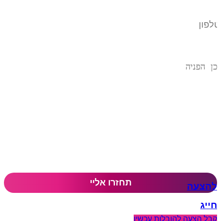
להצעה
חייג
קבל הצעה להובלות עכשיו​