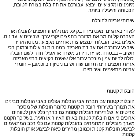
מיומנים ומקצועיים ויבצעו עבורכם את ההובלה בצורה הטובה,
הבטוחה והיעילה ביותר.
שירותי אריזה להובלה
לא די בארגזים ומעט נייר דבק על מנת לארוז חפצים להובלה או
העברה קל וחומר אם מדובר בחפצים יקרי ערך, שבירים או עדינים.
אצלינו באבי הובלות תמצאו צוות אורזים מקצועי, מנוסה וזריז
שיבצע עבורכם את עבודת האריזה במהירות וביעילות וכמובן הכי
חשוב – בבטחה. אריזת דירה, משרד או אפילו חדר לשם הובלה
יכולה להיות עניין מורכב עבור אלו שאינם בקיאים ברזי האריזה.
אריזת חפצים הינה תחום שדרוש בו ניסיון רב וכמובן – חומרי
אריזה מתאימים ואיכותיים.
הובלות קטנות
הובלות קטנות עם חברת אבי הובלות אצלינו באבי הובלות מבינים
את הצורך בשירותי הובלות קטנות כלומר הובלות של מספר
פריטים או של דירות הובלות קטנות גם בדרך כלל אינן לטווחים
ארוכים כי אם הובלות קטנות באותו האיזור או העיר. בשל כך הקמנו
מערך מובילים המתמחים בהובלות קטנות עם כלי רכב המתאימים
לביצוע הובלות קטנות וכמובן מחירים כיאה לביצוע אותן הובלות
קטנות