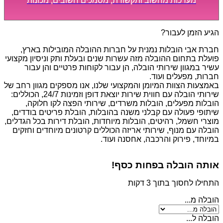
מערכות מחשוב ותקשורת, מסמכים חשובים, מכונות
מסיביות ויקרות, אשר דורשות תשומת לב מיוחדת ואריזה
קפדנית ומסודרת אשר תבטיח תהליך מעבר יעיל ומהיר.
הגיע הזמן לעבור?
חברת אבי הובלות נמנית על חברות ההובלה המובילות בארץ,
פועלת בתחום ההובלה מזה עשרות שנים ובעלת ותק וניסיון מקצועי
עשיר במגוון שירותי הובלה, הן עבור לקוחות פרטיים והן עבור
חברות, מפעלים ועוד.
באמצעות הצוות המיומן והמקצועי שלנו, אנו מספקים מגוון רחב של
שירותי הובלה עם חווית שירות יוצאת דופן וזמינות 24/7, הכוללים:
הובלות מפעלים, הובלות משרדים, שירותי הפצה לקו חלוקה,
שיתופי פעולה עם קבלני משנה בהובלות, הובלת פריטים בודדים,
מוצרי חשמל, רהיטים, הובלות מיוחדות, הובלת דירות בכל הגדלים,
הובלה עם מנוף, שירותי אריזה הכוללים קרטונים מיוחדים וחזקים
במיוחד, פירוק והרכבה, אחסנה ועוד.
אותה הובלה בפחות כסף!
התחילו לחסוך בתוך 3 דקות
הובלה מ...
הובלה ל...