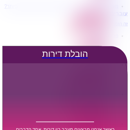
מעוניינים בשירותי הובלות מכל סוג במחירים הטובים ביותר?
הובלת דירות
עוברים דירה?
הובלה עם מנוף
הובלה עם אריזה
זה הזמן לדבר איתנו...
הובלה עם אחסנה
פרופיל החברה
קצת עלינו
טיפים להובלות
הובלת דירות
שירותים נלווים
מידע מקצועי
הובלת דירות
הובלה עם מנוף
הובלה עם אריזה
הובלה עם אחסנה
הובלות ישובים בארץ
הובלות קטנות
הובלת פריטים בודדים
הובלת מוצרי חשמל
הובלת רהיטים
הובלות מיוחדות
הובלות לעסקים
הובלות משרדים
כאשר אנחנו מבצעים מעבר בין דירות, אחד הדברים