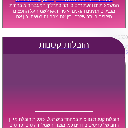
הובלות מפעלים
המשמעותיים והעיקריים ביותר בתהליך המעבר הוא בחירת
שירותי הפצה קו חלוקה
מובילים אמינים והוגנים, אשר ידאגו לשמור על החפצים
היקרים ביותר שלכם, בין אם מבחינה רגשית ובין אם
קבלני משנה הובלות
מבחינה כספית, ויספקו הובלה מהירה, בטוחה, וללא נזקים
דברו איתנו
מיותרים, אשר תקל על תהליך המעבר כמה שיותר.
0795805530
הובלות קטנות
$
0
0
עגלת קניות
הובלות קטנות נפוצות במיוחד בישראל, וכוללות הובלת מגוון
רחב של פריטים בודדים כמו מוצרי חשמל, רהיטים, פריטים