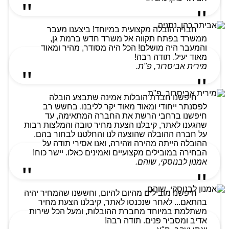
חברה הובלה מקצועית במיוחד! ביצענו מעבר
ממשרד בפתח תקווה אל משרד חדש ברמת גן,
והמעבר היה מושלם! הכל היה מסודר, מהיר ומאוד
מאוד יעיל. תודה רבה!
מירית אביסרור, פ"ת.
חיפשנו חברת הובלות אמינה שתבצע הובלה
לפסנתר ייחודי ומאוד מאוד יקר לליבנו. בחשש רב
חיפשנו ברחבי הרשת את החברה המתאימה, עד
שהגענו לאתר, קיבלנו הצעת מחיר טובה והמלצות רבות
על חברה ההובלה שהוצעה לנו והחלטנו לבחור בהם.
ההובלה הייתה מהירה וזהירה, ואנו אסירי תודה על
הבחירה במובילים מקצועיים ואמינים כאלו. יישר כוח!
אמנון לבנוסקי, שוהם.
חיפשנו מובילים מהיום להיום, וחששנו שהמחיר יהיה
בהתאם... לאחר שנכנסו לאתר, קיבלנו הצעת מחיר
משתלמת במיוחד מחברת ההובלות, ומעל הכל שירות
אדיב ומסביר פנים. תודה רבה!