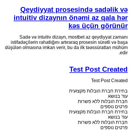
Qeydiyyat prosesində sadəlik və
intuitiv dizaynın önəmi az qala hər
kəs üçün görünür
Sadə və intuitiv dizayn, mostbet az qeydiyyat zamanı
istifadəçilərin rahatlığını artıraraq prosesin sürətli və başa
düşülən olmasına imkan verir, bu da ilk təəssüratları mühüm
edir.
Test Post Created
Test Post Created
בחירת חברת הובלות מקצועית
עוד בנושא
חברת הובלות ללא פשרות
פרטים נוספים
בחירת חברת הובלות מקצועית
עוד בנושא
חברת הובלות ללא פשרות
פרטים נוספים