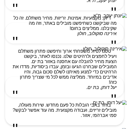
יונתן יעקב, ת"א.
דיוק. מקצועיות. אמינות. זריזות. מחיר משתלם. זה כל
מה שביקשנו כשחיפשנו מובילים באתר, וזה מה
שקיבלנו. ממליצים בחום!
אירינה סוקולוב, חולון
טסנו לטיול משפחתי ארוך וחיפשנו פתרון משתלם
ויעיל לחפצים ולרהיטים שלנו. נכנסו לאתר, ביקשנו
הצעת מחיר להובלה עם אחסנה באזור בת ים.
המובילים שבחרנו הגיעו ובזמן, עבדו ביסודיות, מדדו את
הרהיטים כדי למנוע מאיתנו לשלם סכום גבוה, והיו
אדיבים במיוחד. ממליצה ממש לכל מי שצריך פתרון
כזה!
יעל דותן, בת ים.
בוחר באבי הובלות כל פעם מחדש. שירות מעולה,
מובילים זריזים, ועבודה מקצועית. מה עוד אפשר לבקש?
סמי אברהמי, אזור.