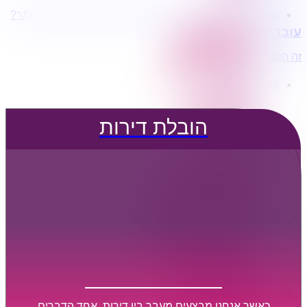
מעוניינים בשירותי הובלות מכל סוג במחירים הטובים ביותר?
הובלת דירות
עוברים דירה?
הובלה עם מנוף
הובלה עם אריזה
זה הזמן לדבר איתנו...
הובלה עם אחסנה
פרופיל החברה
קצת עלינו
טיפים להובלות
הובלת דירות
שירותים נלווים
מידע מקצועי
הובלת דירות
הובלה עם מנוף
הובלה עם אריזה
הובלה עם אחסנה
הובלות ישובים בארץ
הובלות קטנות
הובלת פריטים בודדים
הובלת מוצרי חשמל
הובלת רהיטים
הובלות מיוחדות
הובלות לעסקים
הובלות משרדים
כאשר אנחנו מבצעים מעבר בין דירות, אחד הדברים