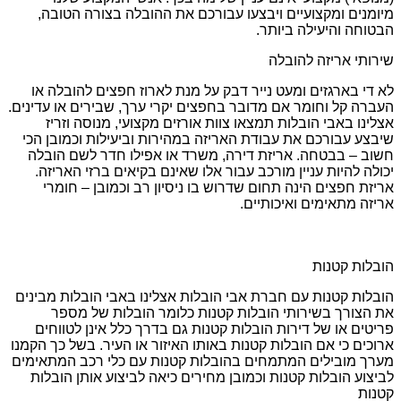
מיומנים ומקצועיים ויבצעו עבורכם את ההובלה בצורה הטובה,
הבטוחה והיעילה ביותר.
שירותי אריזה להובלה
לא די בארגזים ומעט נייר דבק על מנת לארוז חפצים להובלה או
העברה קל וחומר אם מדובר בחפצים יקרי ערך, שבירים או עדינים.
אצלינו באבי הובלות תמצאו צוות אורזים מקצועי, מנוסה וזריז
שיבצע עבורכם את עבודת האריזה במהירות וביעילות וכמובן הכי
חשוב – בבטחה. אריזת דירה, משרד או אפילו חדר לשם הובלה
יכולה להיות עניין מורכב עבור אלו שאינם בקיאים ברזי האריזה.
אריזת חפצים הינה תחום שדרוש בו ניסיון רב וכמובן – חומרי
אריזה מתאימים ואיכותיים.
הובלות קטנות
הובלות קטנות עם חברת אבי הובלות אצלינו באבי הובלות מבינים
את הצורך בשירותי הובלות קטנות כלומר הובלות של מספר
פריטים או של דירות הובלות קטנות גם בדרך כלל אינן לטווחים
ארוכים כי אם הובלות קטנות באותו האיזור או העיר. בשל כך הקמנו
מערך מובילים המתמחים בהובלות קטנות עם כלי רכב המתאימים
לביצוע הובלות קטנות וכמובן מחירים כיאה לביצוע אותן הובלות
קטנות