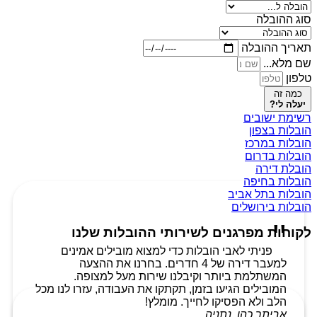
סוג ההובלה
תאריך ההובלה
שם מלא...
טלפון
כמה זה
יעלה לי?
רשימת ישובים
הובלות בצפון
הובלות במרכז
הובלות בדרום
הובלת דירה
הובלות בחיפה
הובלות בתל אביב
הובלות בירושלים
לקוחות מפרגנים לשירותי ההובלות שלנו
פניתי לאבי הובלות כדי למצוא מובילים אמינים
למעבר דירה של 4 חדרים. בחרנו את ההצעה
המשתלמת ביותר וקיבלנו שירות מעל למצופה.
המובילים הגיעו בזמן, תקתקו את העבודה, עזרו לנו מכל
הלב ולא הפסיקו לחייך. מומלץ!
אביתר כהן, נתניה.