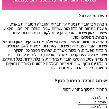
מערכות מחשוב ותקשורת, מסמכים חשובים, מכונות
מסיביות ויקרות, אשר דורשות תשומת לב מיוחדת ואריזה
קפדנית ומסודרת אשר תבטיח תהליך מעבר יעיל ומהיר.
הגיע הזמן לעבור?
חברת אבי הובלות נמנית על חברות ההובלה המובילות בארץ,
פועלת בתחום ההובלה מזה עשרות שנים ובעלת ותק וניסיון מקצועי
עשיר במגוון שירותי הובלה, הן עבור לקוחות פרטיים והן עבור
חברות, מפעלים ועוד.
באמצעות הצוות המיומן והמקצועי שלנו, אנו מספקים מגוון רחב של
שירותי הובלה עם חווית שירות יוצאת דופן וזמינות 24/7, הכוללים:
הובלות מפעלים, הובלות משרדים, שירותי הפצה לקו חלוקה,
שיתופי פעולה עם קבלני משנה בהובלות, הובלת פריטים בודדים,
מוצרי חשמל, רהיטים, הובלות מיוחדות, הובלת דירות בכל הגדלים,
הובלה עם מנוף, שירותי אריזה הכוללים קרטונים מיוחדים וחזקים
במיוחד, פירוק והרכבה, אחסנה ועוד.
אותה הובלה בפחות כסף!
התחילו לחסוך בתוך 3 דקות
הובלה מ...
הובלה ל...