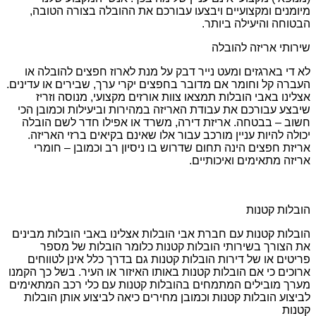
מיומנים ומקצועיים ויבצעו עבורכם את ההובלה בצורה הטובה,
הבטוחה והיעילה ביותר.
שירותי אריזה להובלה
לא די בארגזים ומעט נייר דבק על מנת לארוז חפצים להובלה או
העברה קל וחומר אם מדובר בחפצים יקרי ערך, שבירים או עדינים.
אצלינו באבי הובלות תמצאו צוות אורזים מקצועי, מנוסה וזריז
שיבצע עבורכם את עבודת האריזה במהירות וביעילות וכמובן הכי
חשוב – בבטחה. אריזת דירה, משרד או אפילו חדר לשם הובלה
יכולה להיות עניין מורכב עבור אלו שאינם בקיאים ברזי האריזה.
אריזת חפצים הינה תחום שדרוש בו ניסיון רב וכמובן – חומרי
אריזה מתאימים ואיכותיים.
הובלות קטנות
הובלות קטנות עם חברת אבי הובלות אצלינו באבי הובלות מבינים
את הצורך בשירותי הובלות קטנות כלומר הובלות של מספר
פריטים או של דירות הובלות קטנות גם בדרך כלל אינן לטווחים
ארוכים כי אם הובלות קטנות באותו האיזור או העיר. בשל כך הקמנו
מערך מובילים המתמחים בהובלות קטנות עם כלי רכב המתאימים
לביצוע הובלות קטנות וכמובן מחירים כיאה לביצוע אותן הובלות
קטנות