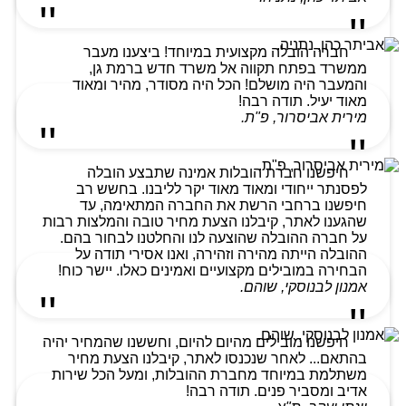
חברה הובלה מקצועית במיוחד! ביצענו מעבר
ממשרד בפתח תקווה אל משרד חדש ברמת גן,
והמעבר היה מושלם! הכל היה מסודר, מהיר ומאוד
מאוד יעיל. תודה רבה!
מירית אביסרור, פ"ת.
חיפשנו חברת הובלות אמינה שתבצע הובלה
לפסנתר ייחודי ומאוד מאוד יקר לליבנו. בחשש רב
חיפשנו ברחבי הרשת את החברה המתאימה, עד
שהגענו לאתר, קיבלנו הצעת מחיר טובה והמלצות רבות
על חברה ההובלה שהוצעה לנו והחלטנו לבחור בהם.
ההובלה הייתה מהירה וזהירה, ואנו אסירי תודה על
הבחירה במובילים מקצועיים ואמינים כאלו. יישר כוח!
אמנון לבנוסקי, שוהם.
חיפשנו מובילים מהיום להיום, וחששנו שהמחיר יהיה
בהתאם... לאחר שנכנסו לאתר, קיבלנו הצעת מחיר
משתלמת במיוחד מחברת ההובלות, ומעל הכל שירות
אדיב ומסביר פנים. תודה רבה!