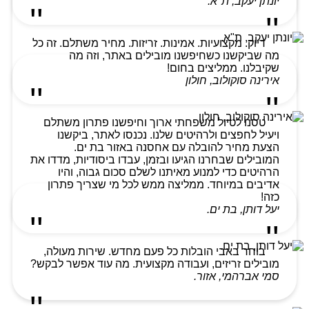
יונתן יעקב, ת"א.
דיוק. מקצועיות. אמינות. זריזות. מחיר משתלם. זה כל
מה שביקשנו כשחיפשנו מובילים באתר, וזה מה
שקיבלנו. ממליצים בחום!
אירינה סוקולוב, חולון
טסנו לטיול משפחתי ארוך וחיפשנו פתרון משתלם
ויעיל לחפצים ולרהיטים שלנו. נכנסו לאתר, ביקשנו
הצעת מחיר להובלה עם אחסנה באזור בת ים.
המובילים שבחרנו הגיעו ובזמן, עבדו ביסודיות, מדדו את
הרהיטים כדי למנוע מאיתנו לשלם סכום גבוה, והיו
אדיבים במיוחד. ממליצה ממש לכל מי שצריך פתרון
כזה!
יעל דותן, בת ים.
בוחר באבי הובלות כל פעם מחדש. שירות מעולה,
מובילים זריזים, ועבודה מקצועית. מה עוד אפשר לבקש?
סמי אברהמי, אזור.