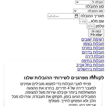
סוג ההובלה
תאריך ההובלה
שם מלא...
טלפון
כמה זה
יעלה לי?
רשימת ישובים
הובלות בצפון
הובלות במרכז
הובלות בדרום
הובלת דירה
הובלות בחיפה
הובלות בתל אביב
הובלות בירושלים
לקוחות מפרגנים לשירותי ההובלות שלנו
פניתי לאבי הובלות כדי למצוא מובילים אמינים
למעבר דירה של 4 חדרים. בחרנו את ההצעה
המשתלמת ביותר וקיבלנו שירות מעל למצופה.
המובילים הגיעו בזמן, תקתקו את העבודה, עזרו לנו מכל
הלב ולא הפסיקו לחייך. מומלץ!
אביתר כהן, נתניה.