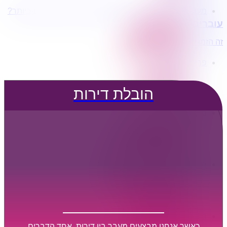
מעוניינים בשירותי הובלות מכל סוג במחירים הטובים ביותר?
הובלת דירות
עוברים דירה?
הובלה עם מנוף
הובלה עם אריזה
זה הזמן לדבר איתנו...
הובלה עם אחסנה
פרופיל החברה
קצת עלינו
טיפים להובלות
הובלת דירות
שירותים נלווים
מידע מקצועי
הובלת דירות
הובלה עם מנוף
הובלה עם אריזה
הובלה עם אחסנה
הובלות ישובים בארץ
הובלות קטנות
הובלת פריטים בודדים
הובלת מוצרי חשמל
הובלת רהיטים
הובלות מיוחדות
הובלות לעסקים
הובלות משרדים
כאשר אנחנו מבצעים מעבר בין דירות, אחד הדברים