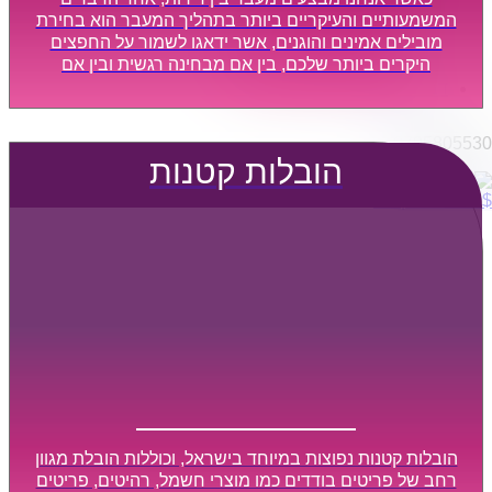
הובלות מפעלים
המשמעותיים והעיקריים ביותר בתהליך המעבר הוא בחירת
שירותי הפצה קו חלוקה
מובילים אמינים והוגנים, אשר ידאגו לשמור על החפצים
היקרים ביותר שלכם, בין אם מבחינה רגשית ובין אם
קבלני משנה הובלות
מבחינה כספית, ויספקו הובלה מהירה, בטוחה, וללא נזקים
דברו איתנו
מיותרים, אשר תקל על תהליך המעבר כמה שיותר.
0795805530
הובלות קטנות
$
0
0
עגלת קניות
הובלות קטנות נפוצות במיוחד בישראל, וכוללות הובלת מגוון
רחב של פריטים בודדים כמו מוצרי חשמל, רהיטים, פריטים