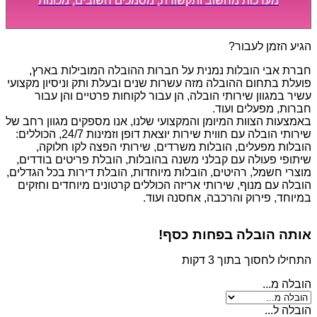
מערכות מחשוב ותקשורת, מסמכים חשובים, מכונות
מסיביות ויקרות, אשר דורשות תשומת לב מיוחדת ואריזה
קפדנית ומסודרת אשר תבטיח תהליך מעבר יעיל ומהיר.
הגיע הזמן לעבור?
חברת אבי הובלות נמנית על חברות ההובלה המובילות בארץ,
פועלת בתחום ההובלה מזה עשרות שנים ובעלת ותק וניסיון מקצועי
עשיר במגוון שירותי הובלה, הן עבור לקוחות פרטיים והן עבור
חברות, מפעלים ועוד.
באמצעות הצוות המיומן והמקצועי שלנו, אנו מספקים מגוון רחב של
שירותי הובלה עם חווית שירות יוצאת דופן וזמינות 24/7, הכוללים:
הובלות מפעלים, הובלות משרדים, שירותי הפצה לקו חלוקה,
שיתופי פעולה עם קבלני משנה בהובלות, הובלת פריטים בודדים,
מוצרי חשמל, רהיטים, הובלות מיוחדות, הובלת דירות בכל הגדלים,
הובלה עם מנוף, שירותי אריזה הכוללים קרטונים מיוחדים וחזקים
במיוחד, פירוק והרכבה, אחסנה ועוד.
אותה הובלה בפחות כסף!
התחילו לחסוך בתוך 3 דקות
הובלה מ...
הובלה ל...