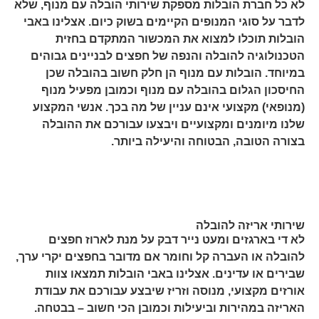
לא כל חברת הובלות מספקת שירותי הובלה עם מנוף, שלא
לדבר על סוגי המנופים הקיימים בשוק כיום. אצלינו באבי
הובלות תוכלו למצוא את המכשור המתקדם בחזית
הטכנולוגיה להובלה והנפה של חפצים לבניינים גבוהים
במיוחד. הובלות עם מנוף הן חלק חשוב בהובלה שכן
החיסכון הגלום בהובלה עם מנוף וכמובן מפעיל מנוף
(מנופאי) מקצועי אינם עניין של מה בכך. אנשי המקצוע
שלנו מיומנים ומקצועיים ויבצעו עבורכם את ההובלה
בצורה הטובה, הבטוחה והיעילה ביותר.
שירותי אריזה להובלה
לא די בארגזים ומעט נייר דבק על מנת לארוז חפצים
להובלה או העברה קל וחומר אם מדובר בחפצים יקרי ערך,
שבירים או עדינים. אצלינו באבי הובלות תמצאו צוות
אורזים מקצועי, מנוסה וזריז שיבצע עבורכם את עבודת
האריזה במהירות וביעילות וכמובן הכי חשוב – בבטחה.