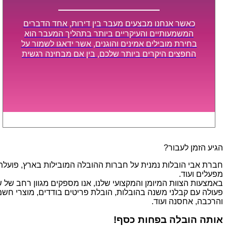
כאשר אנחנו מבצעים מעבר בין דירות, אחד הדברים
המשמעותיים והעיקריים ביותר בתהליך המעבר הוא
בחירת מובילים אמינים והוגנים, אשר ידאגו לשמור על
החפצים היקרים ביותר שלכם, בין אם מבחינה רגשית
ובין אם מבחינה כספית, ויספקו הובלה מהירה, בטוחה,
וללא נזקים מיותרים, אשר תקל על תהליך המעבר כמה
שיותר.
הגיע הזמן לעבור?
חברת אבי הובלות נמנית על חברות ההובלה המובילות בארץ, פועלת בת
מפעלים ועוד.
פעולה עם קבלני משנה בהובלות, הובלת פריטים בודדים, מוצרי חשמל,
והרכבה, אחסנה ועוד.
אותה הובלה בפחות כסף!