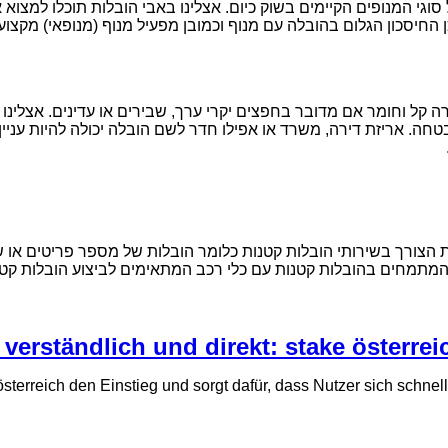
וגי המנופים הקיימים בשוק כיום. אצלינו באבי הובלות תוכלו למצו
החיסכון הגלום בהובלה עם מנוף וכמובן מפעיל מנוף (מנופאי) מקצועי 
 קל וחומר אם מדובר בחפצים יקרי ערך, שבירים או עדינים. אצלינו ב
חה. אריזת דירה, משרד או אפילו חדר לשם הובלה יכולה להיות עניין
 הצורך בשירותי הובלות קטנות כלומר הובלות של מספר פריטים או של 
 המתמחים בהובלות קטנות עם כלי רכב המתאימים לביצוע הובלות קטנו
 verständlich und direkt: stake österr
österreich den Einstieg und sorgt dafür, dass Nutzer sich schnell