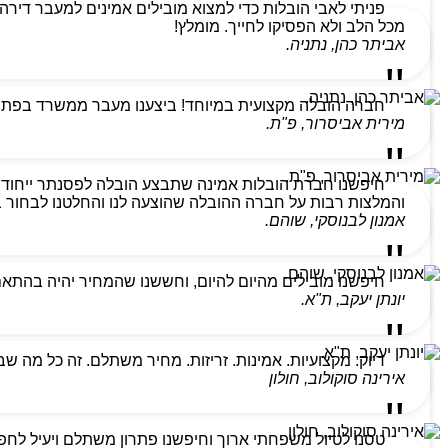
מכל הלב ולא הפסיקו לחייך. מומלץ!
אביתר כהן, נתניה.
חברה הובלה מקצועית במיוחד! ביצענו מעבר ממשרד בפתח ת
מירית אביסרור, פ"ת.
חיפשנו חברת הובלות אמינה שתבצע הובלה לפסנתר ייחודי
והמלצות רבות על חברה ההובלה שהוצעה לנו והחלטנו לבחור בהם
אמנון לבנוסקי, שוהם.
חיפשנו מובילים מהיום להיום, וחששנו שהמחיר יהיה בהתא
יונתן יעקב, ת"א.
דיוק. מקצועיות. אמינות. זריזות. מחיר משתלם. זה כל מה ש
אירינה סוקולוב, חולון
טסנו לטיול משפחתי ארוך וחיפשנו פתרון משתלם ויעיל לחפצ