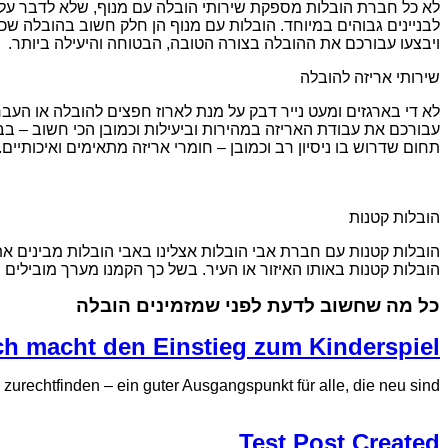
לא כל חברת הובלות מספקת שירותי הובלה עם מנוף, שלא לדבר על ס
לבניינים גבוהים במיוחד. הובלות עם מנוף הן חלק חשוב בהובלה שכן 
ויבצעו עבורכם את ההובלה בצורה הטובה, הבטוחה והיעילה ביותר.
שירותי אריזה להובלה
לא די בארגזים ומעט נייר דבק על מנת לארוז חפצים להובלה או העברה
עבורכם את עבודת האריזה במהירות וביעילות וכמובן הכי חשוב – בבט
תחום שדרוש בו ניסיון רב וכמובן – חומרי אריזה מתאימים ואיכותיים.
הובלות קטנות
הובלות קטנות עם חברת אבי הובלות אצלינו באבי הובלות מבינים את
הובלות קטנות באותו האיזור או העיר. בשל כך הקמנו מערך מובילים
כל מה שחשוב לדעת לפני שמזמינים הובלה
eich macht den Einstieg zum Kinderspiel
 zurechtfinden – ein guter Ausgangspunkt für alle, die neu sind.
Test Post Created