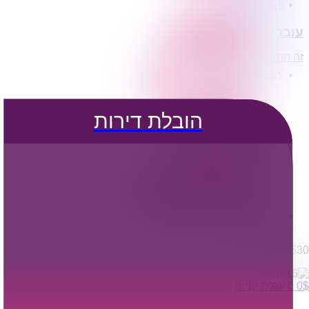
הובלת דירות
הובלה עם מנוף
עוברים דירה?
הובלה עם אריזה
הובלה עם אחסנה
זה הזמן לדבר איתנו...
הובלות ישובים בארץ
הובלות קטנות
הובלת פריטים בודדים
הובלת מוצרי חשמל
הובלת דירות
הובלת רהיטים
הובלות מיוחדות
הובלות לעסקים
הובלות משרדים
הובלות מפעלים
שירותי הפצה קו חלוקה
קבלני משנה הובלות
דברו איתנו
0795805530
$
0
0
עגלת קניות