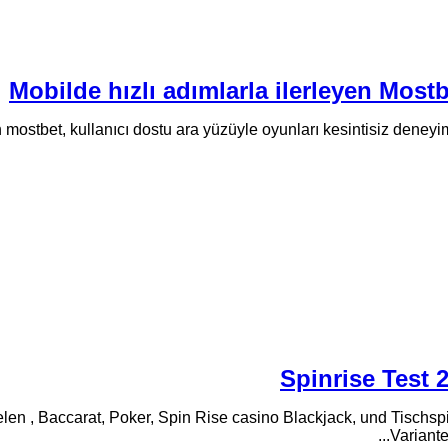
Mobilde hızlı adımlarla ilerleyen Most
 mostbet, kullanıcı dostu ara yüzüyle oyunları kesintisiz deneyi
Spinrise Test
elen , Baccarat, Poker, Spin Rise casino Blackjack, und Tischs
Variant