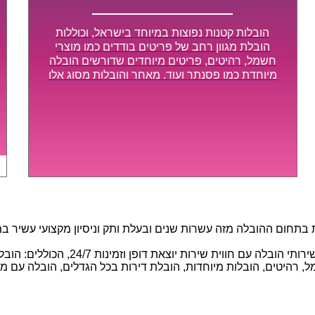
הובלות קטנות נפוצות במיוחד בישראל, וכוללות
הובלת מגוון רחב של פריטים בודדים כמו מוצרי
חשמל, רהיטים, פריטים מיוחדים שדורשים הובלה
מיוחדת כמו פסנתר ועוד. מאחר והובלות מסוג אלו
לא דורשות צוות גדול או רכב הובלות גדול במיוחד,
הן נעשות בזמן קצר ביותר, ובמחירים נוחים
וגמישים.
חום ההובלה מזה עשרות שנים ובעלת ותק וניסיון מקצועי עשיר במגוו
באמצעות הצוות המיומן והמקצועי שלנו, 
 רהיטים, הובלות מיוחדות, הובלת דירות בכל הגדלים, הובלה עם מנוף