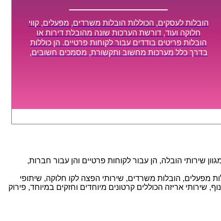
הובלות לעסקים, הכוללות הובלות משרדים, מפעלים, קווי
חלוקה ועוד, דורשת הערכות שונה מהובלת דירות או
הובלות פריטים בודדים עבור לקוחות פרטיים. הן כוללות
בדרך כלל מערכות מחשוב ותקשורת, מסמכים חשובים,
מכונות מסיביות ויקרות, אשר דורשות תשומת לב מיוחדת
ואריזה קפדנית ומסודרת אשר תבטיח תהליך מעבר יעיל
ומהיר.
ן שירותי הובלה, הן עבור לקוחות פרטיים והן עבור חברות,
אנו מספקים מגוון רחב של שירותי הובלה עם חווית שירות יוצאת דופן וזמינות 24/7, הכוללים: הובלות מפעלים, הובלות משרדים, שירותי הפצה לקו חלוקה, שיתופי
, שירותי אריזה הכוללים קרטונים מיוחדים וחזקים במיוחד, פירוק