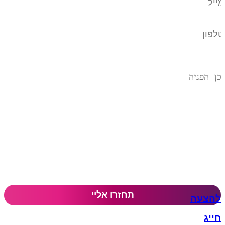
להצעה
חייג