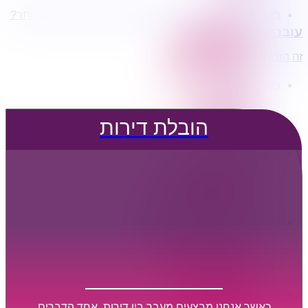
מעוניינים בשירותי הובלות מכל סוג במחירים הטובים ביותר?
הובלת דירות
עוברים דירה?
הובלה עם מנוף
הובלה עם אריזה
זה הזמן לדבר איתנו...
הובלה עם אחסנה
פרופיל החברה
קצת עלינו
טיפים להובלות
הובלת דירות
שירותים נלווים
מידע מקצועי
הובלת דירות
הובלה עם מנוף
הובלה עם אריזה
הובלה עם אחסנה
הובלות ישובים בארץ
הובלות קטנות
הובלת פריטים בודדים
הובלת מוצרי חשמל
הובלת רהיטים
הובלות מיוחדות
הובלות לעסקים
הובלות משרדים
כאשר אנחנו מבצעים מעבר בין דירות, אחד הדברים