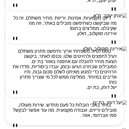
יונתן יעקב, ת"א.
דיוק. מקצועיות. אמינות. זריזות. מחיר משתלם. זה כל
מה שביקשנו כשחיפשנו מובילים באתר, וזה מה
שקיבלנו. ממליצים בחום!
אירינה סוקולוב, חולון
טסנו לטיול משפחתי ארוך וחיפשנו פתרון משתלם
ויעיל לחפצים ולרהיטים שלנו. נכנסו לאתר, ביקשנו
הצעת מחיר להובלה עם אחסנה באזור בת ים.
המובילים שבחרנו הגיעו ובזמן, עבדו ביסודיות, מדדו את
הרהיטים כדי למנוע מאיתנו לשלם סכום גבוה, והיו
אדיבים במיוחד. ממליצה ממש לכל מי שצריך פתרון
כזה!
יעל דותן, בת ים.
בוחר באבי הובלות כל פעם מחדש. שירות מעולה,
מובילים זריזים, ועבודה מקצועית. מה עוד אפשר לבקש?
סמי אברהמי, אזור.