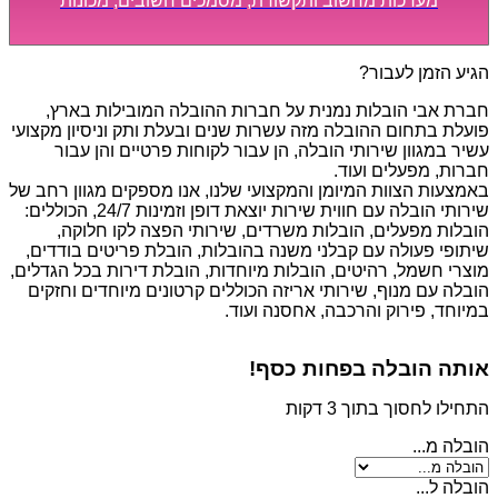
מערכות מחשוב ותקשורת, מסמכים חשובים, מכונות
מסיביות ויקרות, אשר דורשות תשומת לב מיוחדת ואריזה
קפדנית ומסודרת אשר תבטיח תהליך מעבר יעיל ומהיר.
הגיע הזמן לעבור?
חברת אבי הובלות נמנית על חברות ההובלה המובילות בארץ,
פועלת בתחום ההובלה מזה עשרות שנים ובעלת ותק וניסיון מקצועי
עשיר במגוון שירותי הובלה, הן עבור לקוחות פרטיים והן עבור
חברות, מפעלים ועוד.
באמצעות הצוות המיומן והמקצועי שלנו, אנו מספקים מגוון רחב של
שירותי הובלה עם חווית שירות יוצאת דופן וזמינות 24/7, הכוללים:
הובלות מפעלים, הובלות משרדים, שירותי הפצה לקו חלוקה,
שיתופי פעולה עם קבלני משנה בהובלות, הובלת פריטים בודדים,
מוצרי חשמל, רהיטים, הובלות מיוחדות, הובלת דירות בכל הגדלים,
הובלה עם מנוף, שירותי אריזה הכוללים קרטונים מיוחדים וחזקים
במיוחד, פירוק והרכבה, אחסנה ועוד.
אותה הובלה בפחות כסף!
התחילו לחסוך בתוך 3 דקות
הובלה מ...
הובלה ל...