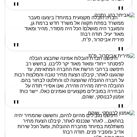
חברה הובלה מקצועית במיוחד! ביצענו מעבר
ממשרד בפתח תקווה אל משרד חדש ברמת גן,
והמעבר היה מושלם! הכל היה מסודר, מהיר ומאוד
מאוד יעיל. תודה רבה!
מירית אביסרור, פ"ת.
חיפשנו חברת הובלות אמינה שתבצע הובלה
לפסנתר ייחודי ומאוד מאוד יקר לליבנו. בחשש רב
חיפשנו ברחבי הרשת את החברה המתאימה, עד
שהגענו לאתר, קיבלנו הצעת מחיר טובה והמלצות רבות
על חברה ההובלה שהוצעה לנו והחלטנו לבחור בהם.
ההובלה הייתה מהירה וזהירה, ואנו אסירי תודה על
הבחירה במובילים מקצועיים ואמינים כאלו. יישר כוח!
אמנון לבנוסקי, שוהם.
חיפשנו מובילים מהיום להיום, וחששנו שהמחיר יהיה
בהתאם... לאחר שנכנסו לאתר, קיבלנו הצעת מחיר
משתלמת במיוחד מחברת ההובלות, ומעל הכל שירות
אדיב ומסביר פנים. תודה רבה!