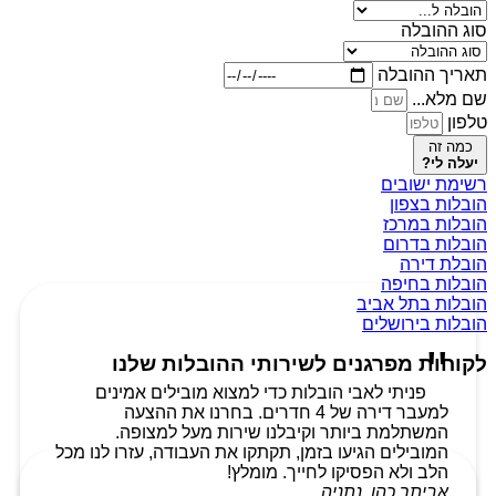
סוג ההובלה
תאריך ההובלה
שם מלא...
טלפון
כמה זה
יעלה לי?
רשימת ישובים
הובלות בצפון
הובלות במרכז
הובלות בדרום
הובלת דירה
הובלות בחיפה
הובלות בתל אביב
הובלות בירושלים
לקוחות מפרגנים לשירותי ההובלות שלנו
פניתי לאבי הובלות כדי למצוא מובילים אמינים
למעבר דירה של 4 חדרים. בחרנו את ההצעה
המשתלמת ביותר וקיבלנו שירות מעל למצופה.
המובילים הגיעו בזמן, תקתקו את העבודה, עזרו לנו מכל
הלב ולא הפסיקו לחייך. מומלץ!
אביתר כהן, נתניה.