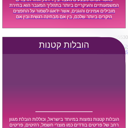
הובלות מפעלים
המשמעותיים והעיקריים ביותר בתהליך המעבר הוא בחירת
שירותי הפצה קו חלוקה
מובילים אמינים והוגנים, אשר ידאגו לשמור על החפצים
היקרים ביותר שלכם, בין אם מבחינה רגשית ובין אם
קבלני משנה הובלות
מבחינה כספית, ויספקו הובלה מהירה, בטוחה, וללא נזקים
דברו איתנו
מיותרים, אשר תקל על תהליך המעבר כמה שיותר.
0795805530
הובלות קטנות
$
0
0
עגלת קניות
הובלות קטנות נפוצות במיוחד בישראל, וכוללות הובלת מגוון
רחב של פריטים בודדים כמו מוצרי חשמל, רהיטים, פריטים