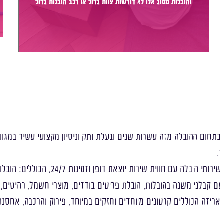
והובלות מסוג אלו לא דורשות צוות גדול או רכב הובלות גדול
במיוחד, הן נעשות בזמן קצר ביותר, ובמחירים נוחים וגמישים.
תחום ההובלה מזה עשרות שנים ובעלת ותק וניסיון מקצועי עשיר במגוון
.
באמצעות הצוות המיומן והמקצועי שלנו, אנו מספקים מגוון רחב של שירותי הובלה עם חווית שירות יוצאת דופן וזמינות 24/7, הכול
ם קבלני משנה בהובלות, הובלת פריטים בודדים, מוצרי חשמל, רהיטים,
אריזה הכוללים קרטונים מיוחדים וחזקים במיוחד, פירוק והרכבה, אחסנה 