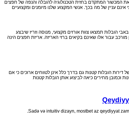
א את המכשור המתקדם בחזית הטכנולוגיה להובלה והנפה של חפצים
אינם עניין של מה בכך. אנשי המקצוע שלנו מיומנים ומקצועיים
אבי הובלות תמצאו צוות אורזים מקצועי, מנוסה וזריז שיבצע
 מורכב עבור אלו שאינם בקיאים ברזי האריזה. אריזת חפצים הינה
דירות הובלות קטנות גם בדרך כלל אינן לטווחים ארוכים כי אם
ת וכמובן מחירים כיאה לביצוע אותן הובלות קטנות
Qeydiyy
Sadə və intuitiv dizayn, mostbet az qeydiyyat zaman