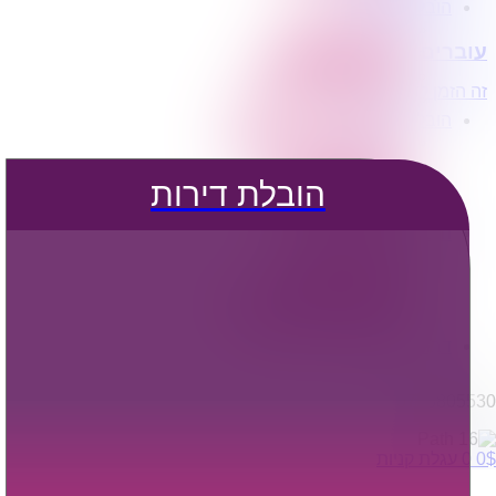
הובלת דירות
הובלה עם מנוף
עוברים דירה?
הובלה עם אריזה
הובלה עם אחסנה
זה הזמן לדבר איתנו...
הובלות ישובים בארץ
הובלות קטנות
הובלת פריטים בודדים
הובלת מוצרי חשמל
הובלת דירות
הובלת רהיטים
הובלות מיוחדות
הובלות לעסקים
הובלות משרדים
הובלות מפעלים
שירותי הפצה קו חלוקה
קבלני משנה הובלות
דברו איתנו
0795805530
$
0
0
עגלת קניות