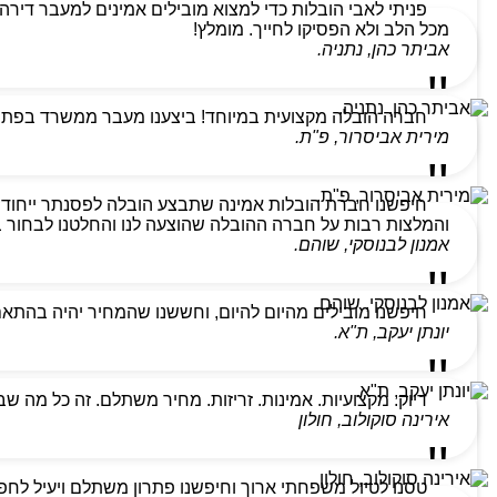
מכל הלב ולא הפסיקו לחייך. מומלץ!
אביתר כהן, נתניה.
חברה הובלה מקצועית במיוחד! ביצענו מעבר ממשרד בפתח ת
מירית אביסרור, פ"ת.
חיפשנו חברת הובלות אמינה שתבצע הובלה לפסנתר ייחודי
והמלצות רבות על חברה ההובלה שהוצעה לנו והחלטנו לבחור בהם
אמנון לבנוסקי, שוהם.
חיפשנו מובילים מהיום להיום, וחששנו שהמחיר יהיה בהתא
יונתן יעקב, ת"א.
דיוק. מקצועיות. אמינות. זריזות. מחיר משתלם. זה כל מה ש
אירינה סוקולוב, חולון
טסנו לטיול משפחתי ארוך וחיפשנו פתרון משתלם ויעיל לחפצ