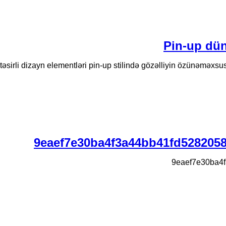
Pin-up dün
əsirli dizayn elementləri pin-up stilində gözəlliyin özünəməxsus bi
9eaef7e30ba4f3a44bb41fd528205
9eaef7e30ba4