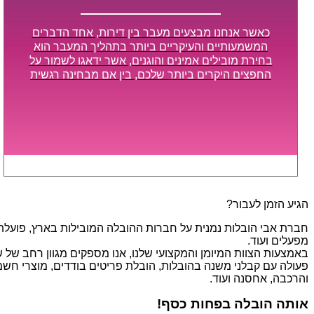
כאשר אנחנו מבצעים מעבר בין דירות, אחד הדברים
המשמעותיים והעיקריים ביותר בתהליך המעבר הוא
בחירת מובילים אמינים והוגנים, אשר ידאגו לשמור על
החפצים היקרים ביותר שלכם, בין אם מבחינה רגשית
ובין אם מבחינה כספית, ויספקו הובלה מהירה, בטוחה,
וללא נזקים מיותרים, אשר תקל על תהליך המעבר כמה
שיותר.
הגיע הזמן לעבור?
חברת אבי הובלות נמנית על חברות ההובלה המובילות בארץ, פועלת בת
מפעלים ועוד.
פעולה עם קבלני משנה בהובלות, הובלת פריטים בודדים, מוצרי חשמל,
והרכבה, אחסנה ועוד.
אותה הובלה בפחות כסף!