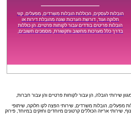
הובלות לעסקים, הכוללות הובלות משרדים, מפעלים, קווי
חלוקה ועוד, דורשת הערכות שונה מהובלת דירות או
הובלות פריטים בודדים עבור לקוחות פרטיים. הן כוללות
בדרך כלל מערכות מחשוב ותקשורת, מסמכים חשובים,
מכונות מסיביות ויקרות, אשר דורשות תשומת לב מיוחדת
ואריזה קפדנית ומסודרת אשר תבטיח תהליך מעבר יעיל
ומהיר.
ן שירותי הובלה, הן עבור לקוחות פרטיים והן עבור חברות,
אנו מספקים מגוון רחב של שירותי הובלה עם חווית שירות יוצאת דופן וזמינות 24/7, הכוללים: הובלות מפעלים, הובלות משרדים, שירותי הפצה לקו חלוקה, שיתופי
, שירותי אריזה הכוללים קרטונים מיוחדים וחזקים במיוחד, פירוק