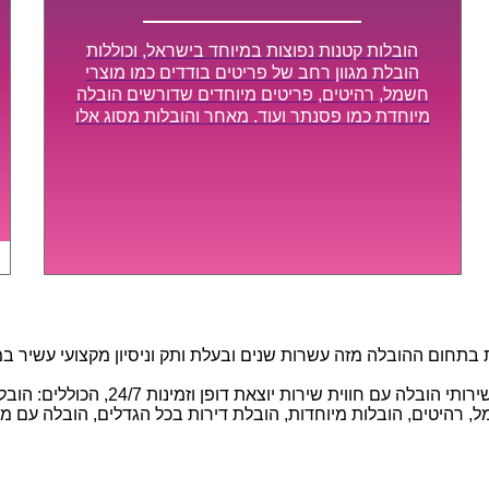
הובלות קטנות נפוצות במיוחד בישראל, וכוללות
הובלת מגוון רחב של פריטים בודדים כמו מוצרי
חשמל, רהיטים, פריטים מיוחדים שדורשים הובלה
מיוחדת כמו פסנתר ועוד. מאחר והובלות מסוג אלו
לא דורשות צוות גדול או רכב הובלות גדול במיוחד,
הן נעשות בזמן קצר ביותר, ובמחירים נוחים
וגמישים.
חום ההובלה מזה עשרות שנים ובעלת ותק וניסיון מקצועי עשיר במגוו
באמצעות הצוות המיומן והמקצועי שלנו, 
 רהיטים, הובלות מיוחדות, הובלת דירות בכל הגדלים, הובלה עם מנוף