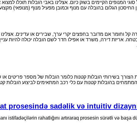
וגי המנופים הקיימים בשוק כיום. אצלינו באבי הובלות תוכלו למצו
החיסכון הגלום בהובלה עם מנוף וכמובן מפעיל מנוף (מנופאי) מקצועי 
 קל וחומר אם מדובר בחפצים יקרי ערך, שבירים או עדינים. אצלינו ב
חה. אריזת דירה, משרד או אפילו חדר לשם הובלה יכולה להיות עניין
 הצורך בשירותי הובלות קטנות כלומר הובלות של מספר פריטים או של 
 המתמחים בהובלות קטנות עם כלי רכב המתאימים לביצוע הובלות קטנו
at prosesində sadəlik və intuitiv dizay
ı istifadəçilərin rahatlığını artıraraq prosesin sürətli və başa 