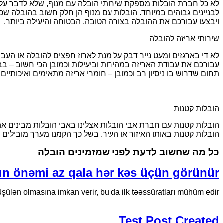
לא כל חברת הובלות מספקת שירותי הובלה עם מנוף, שלא לדבר על ס
לבניינים גבוהים במיוחד. הובלות עם מנוף הן חלק חשוב בהובלה שכן 
ויבצעו עבורכם את ההובלה בצורה הטובה, הבטוחה והיעילה ביותר.
שירותי אריזה להובלה
לא די בארגזים ומעט נייר דבק על מנת לארוז חפצים להובלה או העברה
עבורכם את עבודת האריזה במהירות וביעילות וכמובן הכי חשוב – בבט
תחום שדרוש בו ניסיון רב וכמובן – חומרי אריזה מתאימים ואיכותיים.
הובלות קטנות
הובלות קטנות עם חברת אבי הובלות אצלינו באבי הובלות מבינים את
הובלות קטנות באותו האיזור או העיר. בשל כך הקמנו מערך מובילים
כל מה שחשוב לדעת לפני שמזמינים הובלה
nın önəmi az qala hər kəs üçün görünür
düşülən olmasına imkan verir, bu da ilk təəssüratları mühüm edir.
Test Post Created