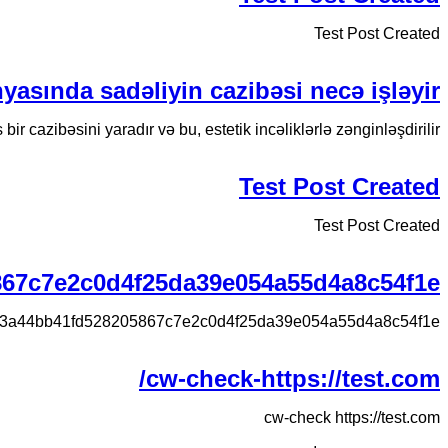
Test Post Created
yasında sadəliyin cazibəsi necə işləyir
r cazibəsini yaradır və bu, estetik incəliklərlə zənginləşdirilir.
Test Post Created
Test Post Created
867c7e2c0d4f25da39e054a55d4a8c54f1e
f3a44bb41fd528205867c7e2c0d4f25da39e054a55d4a8c54f1e
cw-check-https://test.com/
cw-check https://test.com