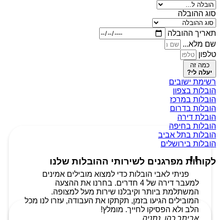
סוג ההובלה
תאריך ההובלה
שם מלא...
טלפון
כמה זה
יעלה לי?
רשימת ישובים
הובלות בצפון
הובלות במרכז
הובלות בדרום
הובלת דירה
הובלות בחיפה
הובלות בתל אביב
הובלות בירושלים
לקוחות מפרגנים לשירותי ההובלות שלנו
פניתי לאבי הובלות כדי למצוא מובילים אמינים
למעבר דירה של 4 חדרים. בחרנו את ההצעה
המשתלמת ביותר וקיבלנו שירות מעל למצופה.
המובילים הגיעו בזמן, תקתקו את העבודה, עזרו לנו מכל
הלב ולא הפסיקו לחייך. מומלץ!
אביתר כהן, נתניה.