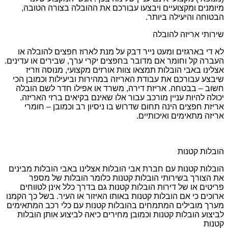
מיומנים ומקצועיים ויבצעו עבורכם את ההובלה בצורה הטובה,
הבטוחה והיעילה ביותר.
שירותי אריזה להובלה
לא די בארגזים ומעט נייר דבק על מנת לארוז חפצים להובלה או
העברה קל וחומר אם מדובר בחפצים יקרי ערך, שבירים או עדינים.
אצלינו באבי הובלות תמצאו צוות אורזים מקצועי, מנוסה וזריז
שיבצע עבורכם את עבודת האריזה במהירות וביעילות וכמובן הכי
חשוב – בבטחה. אריזת דירה, משרד או אפילו חדר לשם הובלה
יכולה להיות עניין מורכב עבור אלו שאינם בקיאים ברזי האריזה.
אריזת חפצים הינה תחום שדרוש בו ניסיון רב וכמובן – חומרי
אריזה מתאימים ואיכותיים.
הובלות קטנות
הובלות קטנות עם חברת אבי הובלות אצלינו באבי הובלות מבינים
את הצורך בשירותי הובלות קטנות כלומר הובלות של מספר
פריטים או של דירות הובלות קטנות גם בדרך כלל אינן לטווחים
ארוכים כי אם הובלות קטנות באותו האיזור או העיר. בשל כך הקמנו
מערך מובילים המתמחים בהובלות קטנות עם כלי רכב המתאימים
לביצוע הובלות קטנות וכמובן מחירים כיאה לביצוע אותן הובלות
קטנות