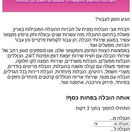
מערכות מחשוב ותקשורת, מסמכים חשובים, מכונות
מסיביות ויקרות, אשר דורשות תשומת לב מיוחדת ואריזה
קפדנית ומסודרת אשר תבטיח תהליך מעבר יעיל ומהיר.
הגיע הזמן לעבור?
חברת אבי הובלות נמנית על חברות ההובלה המובילות בארץ,
פועלת בתחום ההובלה מזה עשרות שנים ובעלת ותק וניסיון מקצועי
עשיר במגוון שירותי הובלה, הן עבור לקוחות פרטיים והן עבור
חברות, מפעלים ועוד.
באמצעות הצוות המיומן והמקצועי שלנו, אנו מספקים מגוון רחב של
שירותי הובלה עם חווית שירות יוצאת דופן וזמינות 24/7, הכוללים:
הובלות מפעלים, הובלות משרדים, שירותי הפצה לקו חלוקה,
שיתופי פעולה עם קבלני משנה בהובלות, הובלת פריטים בודדים,
מוצרי חשמל, רהיטים, הובלות מיוחדות, הובלת דירות בכל הגדלים,
הובלה עם מנוף, שירותי אריזה הכוללים קרטונים מיוחדים וחזקים
במיוחד, פירוק והרכבה, אחסנה ועוד.
אותה הובלה בפחות כסף!
התחילו לחסוך בתוך 3 דקות
הובלה מ...
הובלה ל...