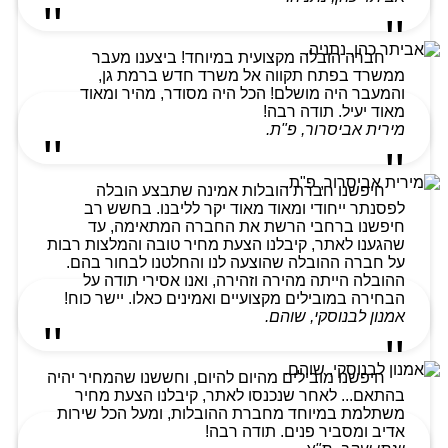
חברה הובלה מקצועית במיוחד! ביצענו מעבר
ממשרד בפתח תקווה אל משרד חדש ברמת גן,
והמעבר היה מושלם! הכל היה מסודר, מהיר ומאוד
מאוד יעיל. תודה רבה!
מירית אביסרור, פ"ת.
חיפשנו חברת הובלות אמינה שתבצע הובלה
לפסנתר ייחודי ומאוד מאוד יקר לליבנו. בחשש רב
חיפשנו ברחבי הרשת את החברה המתאימה, עד
שהגענו לאתר, קיבלנו הצעת מחיר טובה והמלצות רבות
על חברה ההובלה שהוצעה לנו והחלטנו לבחור בהם.
ההובלה הייתה מהירה וזהירה, ואנו אסירי תודה על
הבחירה במובילים מקצועיים ואמינים כאלו. יישר כוח!
אמנון לבנוסקי, שוהם.
חיפשנו מובילים מהיום להיום, וחששנו שהמחיר יהיה
בהתאם... לאחר שנכנסו לאתר, קיבלנו הצעת מחיר
משתלמת במיוחד מחברת ההובלות, ומעל הכל שירות
אדיב ומסביר פנים. תודה רבה!