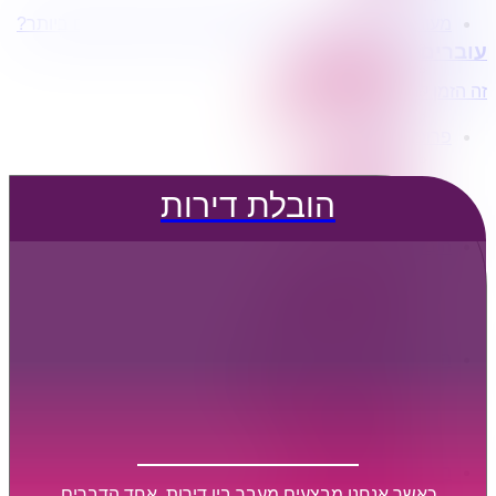
מעוניינים בשירותי הובלות מכל סוג במחירים הטובים ביותר?
הובלת דירות
עוברים דירה?
הובלה עם מנוף
הובלה עם אריזה
זה הזמן לדבר איתנו...
הובלה עם אחסנה
פרופיל החברה
קצת עלינו
טיפים להובלות
הובלת דירות
שירותים נלווים
מידע מקצועי
הובלת דירות
הובלה עם מנוף
הובלה עם אריזה
הובלה עם אחסנה
הובלות ישובים בארץ
הובלות קטנות
הובלת פריטים בודדים
הובלת מוצרי חשמל
הובלת רהיטים
הובלות מיוחדות
הובלות לעסקים
הובלות משרדים
כאשר אנחנו מבצעים מעבר בין דירות, אחד הדברים