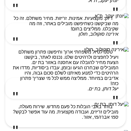
יונתן יעקב, ת"א.
דיוק. מקצועיות. אמינות. זריזות. מחיר משתלם. זה כל
מה שביקשנו כשחיפשנו מובילים באתר, וזה מה
שקיבלנו. ממליצים בחום!
אירינה סוקולוב, חולון
טסנו לטיול משפחתי ארוך וחיפשנו פתרון משתלם
ויעיל לחפצים ולרהיטים שלנו. נכנסו לאתר, ביקשנו
הצעת מחיר להובלה עם אחסנה באזור בת ים.
המובילים שבחרנו הגיעו ובזמן, עבדו ביסודיות, מדדו את
הרהיטים כדי למנוע מאיתנו לשלם סכום גבוה, והיו
אדיבים במיוחד. ממליצה ממש לכל מי שצריך פתרון
כזה!
יעל דותן, בת ים.
בוחר באבי הובלות כל פעם מחדש. שירות מעולה,
מובילים זריזים, ועבודה מקצועית. מה עוד אפשר לבקש?
סמי אברהמי, אזור.