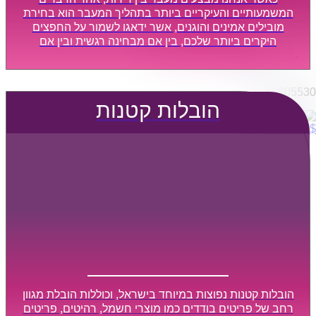
הובלות מפעלים
המשמעותיים והעיקריים ביותר בתהליך המעבר הוא בחירת
שירותי הפצה קו חלוקה
מובילים אמינים והוגנים, אשר ידאגו לשמור על החפצים
היקרים ביותר שלכם, בין אם מבחינה רגשית ובין אם
קבלני משנה הובלות
מבחינה כספית, ויספקו הובלה מהירה, בטוחה, וללא נזקים
דברו איתנו
מיותרים, אשר תקל על תהליך המעבר כמה שיותר.
0795805530
הובלות קטנות
$
0
0
עגלת קניות
הובלות קטנות נפוצות במיוחד בישראל, וכוללות הובלת מגוון
רחב של פריטים בודדים כמו מוצרי חשמל, רהיטים, פריטים