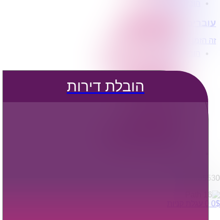
הובלת דירות
הובלה עם מנוף
עוברים דירה?
הובלה עם אריזה
הובלה עם אחסנה
זה הזמן לדבר איתנו...
הובלות ישובים בארץ
הובלות קטנות
הובלת פריטים בודדים
הובלת מוצרי חשמל
הובלת דירות
הובלת רהיטים
הובלות מיוחדות
הובלות לעסקים
הובלות משרדים
הובלות מפעלים
שירותי הפצה קו חלוקה
קבלני משנה הובלות
דברו איתנו
0795805530
$
0
0
עגלת קניות