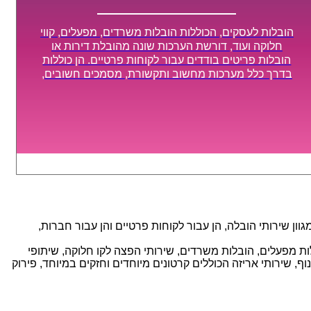
הובלות לעסקים, הכוללות הובלות משרדים, מפעלים, קווי
חלוקה ועוד, דורשת הערכות שונה מהובלת דירות או
הובלות פריטים בודדים עבור לקוחות פרטיים. הן כוללות
בדרך כלל מערכות מחשוב ותקשורת, מסמכים חשובים,
מכונות מסיביות ויקרות, אשר דורשות תשומת לב מיוחדת
ואריזה קפדנית ומסודרת אשר תבטיח תהליך מעבר יעיל
ומהיר.
ן שירותי הובלה, הן עבור לקוחות פרטיים והן עבור חברות,
אנו מספקים מגוון רחב של שירותי הובלה עם חווית שירות יוצאת דופן וזמינות 24/7, הכוללים: הובלות מפעלים, הובלות משרדים, שירותי הפצה לקו חלוקה, שיתופי
, שירותי אריזה הכוללים קרטונים מיוחדים וחזקים במיוחד, פירוק