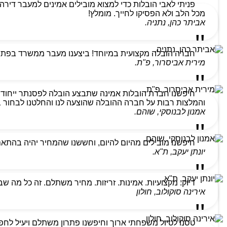
מכל הלב ולא הפסיקו לחייך. מומלץ!
אביתר כהן, נתניה.
חברה הובלה מקצועית במיוחד! ביצענו מעבר ממשרד בפתח ת
מירית אביסרור, פ"ת.
חיפשנו חברת הובלות אמינה שתבצע הובלה לפסנתר ייחודי
והמלצות רבות על חברה ההובלה שהוצעה לנו והחלטנו לבחור בהם
אמנון לבנוסקי, שוהם.
חיפשנו מובילים מהיום להיום, וחששנו שהמחיר יהיה בהתא
יונתן יעקב, ת"א.
דיוק. מקצועיות. אמינות. זריזות. מחיר משתלם. זה כל מה ש
אירינה סוקולוב, חולון
טסנו לטיול משפחתי ארוך וחיפשנו פתרון משתלם ויעיל לחפצ