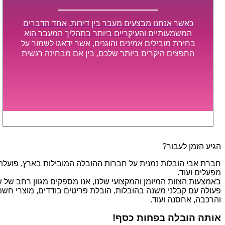
כאשר אנחנו מבצעים מעבר בין דירות, אחד הדברים
המשמעותיים והעיקריים ביותר בתהליך המעבר הוא
בחירת מובילים אמינים והוגנים, אשר ידאגו לשמור על
החפצים היקרים ביותר שלכם, בין אם מבחינה רגשית
ובין אם מבחינה כספית, ויספקו הובלה מהירה, בטוחה,
וללא נזקים מיותרים, אשר תקל על תהליך המעבר כמה
שיותר.
הגיע הזמן לעבור?
חברת אבי הובלות נמנית על חברות ההובלה המובילות בארץ, פועלת בת
מפעלים ועוד.
פעולה עם קבלני משנה בהובלות, הובלת פריטים בודדים, מוצרי חשמל,
והרכבה, אחסנה ועוד.
אותה הובלה בפחות כסף!