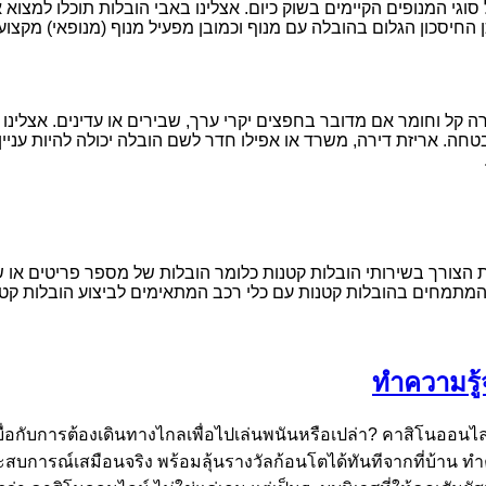
וגי המנופים הקיימים בשוק כיום. אצלינו באבי הובלות תוכלו למצו
החיסכון הגלום בהובלה עם מנוף וכמובן מפעיל מנוף (מנופאי) מקצועי 
 קל וחומר אם מדובר בחפצים יקרי ערך, שבירים או עדינים. אצלינו ב
חה. אריזת דירה, משרד או אפילו חדר לשם הובלה יכולה להיות עניין
 הצורך בשירותי הובלות קטנות כלומר הובלות של מספר פריטים או של 
 המתמחים בהובלות קטנות עם כלי רכב המתאימים לביצוע הובלות קטנו
ทำความรู้
บื่อกับการต้องเดินทางไกลเพื่อไปเล่นพนันหรือเปล่า? คาสิโนออนไลน
ระสบการณ์เสมือนจริง พร้อมลุ้นรางวัลก้อนโตได้ทันทีจากที่บ้าน 