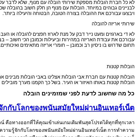
לא כל חברת הובלות מספקת שירותי הובלה עם מנוף, שלא לדבר על ס
לבניינים גבוהים במיוחד. הובלות עם מנוף הן חלק חשוב בהובלה שכן 
ויבצעו עבורכם את ההובלה בצורה הטובה, הבטוחה והיעילה ביותר.
שירותי אריזה להובלה
לא די בארגזים ומעט נייר דבק על מנת לארוז חפצים להובלה או העברה
עבורכם את עבודת האריזה במהירות וביעילות וכמובן הכי חשוב – בבט
תחום שדרוש בו ניסיון רב וכמובן – חומרי אריזה מתאימים ואיכותיים.
הובלות קטנות
הובלות קטנות עם חברת אבי הובלות אצלינו באבי הובלות מבינים את
הובלות קטנות באותו האיזור או העיר. בשל כך הקמנו מערך מובילים
כל מה שחשוב לדעת לפני שמזמינים הובלה
จักกับโลกของพนันสมัยใหม่ผ่านอินเทอร์เน็ต
์ คือทางออกที่ให้คุณเข้าเล่นเกมเดิมพันสุดโปรดได้ทุกที่ทุกเวลา
ทำความรู้จักกับโลกของพนันสมัยใหม่ผ่านอินเทอร์เน็ต การทำความ