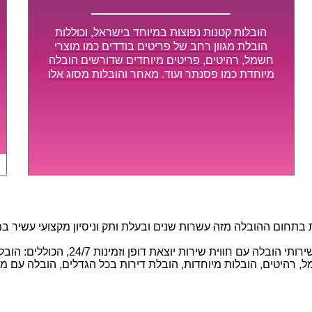
הובלות קטנות נפוצות במיוחד בישראל, וכוללות
הובלת מגוון רחב של פריטים בודדים כמו מוצרי
חשמל, רהיטים, פריטים מיוחדים שדורשים הובלה
מיוחדת כמו פסנתר ועוד. מאחר והובלות מסוג אלו
לא דורשות צוות גדול או רכב הובלות גדול במיוחד,
הן נעשות בזמן קצר ביותר, ובמחירים נוחים
וגמישים.
חום ההובלה מזה עשרות שנים ובעלת ותק וניסיון מקצועי עשיר במגוו
באמצעות הצוות המיומן והמקצועי שלנו, 
 רהיטים, הובלות מיוחדות, הובלת דירות בכל הגדלים, הובלה עם מנוף