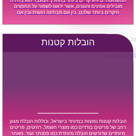
המשמעותיים והעיקריים ביותר בתהליך המעבר הוא בחירת
הובלות מפעלים
מובילים אמינים והוגנים, אשר ידאגו לשמור על החפצים
שירותי הפצה קו חלוקה
היקרים ביותר שלכם, בין אם מבחינה רגשית ובין אם
קבלני משנה הובלות
מבחינה כספית, ויספקו הובלה מהירה, בטוחה, וללא נזקים
דברו איתנו
מיותרים, אשר תקל על תהליך המעבר כמה שיותר.
0795805530
הובלות קטנות
$
0
0
עגלת קניות
הובלות קטנות נפוצות במיוחד בישראל, וכוללות הובלת מגוון
רחב של פריטים בודדים כמו מוצרי חשמל, רהיטים, פריטים
מיוחדים שדורשים הובלה מיוחדת כמו פסנתר ועוד. מאחר