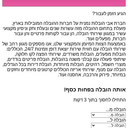
מסיביות ויקרות, אשר דורשות תשומת לב מיוחדת ואריזה
קפדנית ומסודרת אשר תבטיח תהליך מעבר יעיל ומהיר.
הגיע הזמן לעבור?
חברת אבי הובלות נמנית על חברות ההובלה המובילות בארץ,
פועלת בתחום ההובלה מזה עשרות שנים ובעלת ותק וניסיון מקצועי
עשיר במגוון שירותי הובלה, הן עבור לקוחות פרטיים והן עבור
חברות, מפעלים ועוד.
באמצעות הצוות המיומן והמקצועי שלנו, אנו מספקים מגוון רחב של
שירותי הובלה עם חווית שירות יוצאת דופן וזמינות 24/7, הכוללים:
הובלות מפעלים, הובלות משרדים, שירותי הפצה לקו חלוקה,
שיתופי פעולה עם קבלני משנה בהובלות, הובלת פריטים בודדים,
מוצרי חשמל, רהיטים, הובלות מיוחדות, הובלת דירות בכל הגדלים,
הובלה עם מנוף, שירותי אריזה הכוללים קרטונים מיוחדים וחזקים
במיוחד, פירוק והרכבה, אחסנה ועוד.
אותה הובלה בפחות כסף!
התחילו לחסוך בתוך 3 דקות
הובלה מ...
הובלה ל...