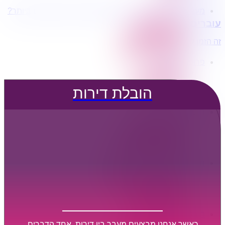
מעוניינים בשירותי הובלות מכל סוג במחירים הטובים ביותר?
הובלת דירות
עוברים דירה?
הובלה עם מנוף
הובלה עם אריזה
זה הזמן לדבר איתנו...
הובלה עם אחסנה
פרופיל החברה
קצת עלינו
טיפים להובלות
הובלת דירות
שירותים נלווים
מידע מקצועי
הובלת דירות
הובלה עם מנוף
הובלה עם אריזה
הובלה עם אחסנה
הובלות ישובים בארץ
הובלות קטנות
הובלת פריטים בודדים
הובלת מוצרי חשמל
הובלת רהיטים
הובלות מיוחדות
הובלות לעסקים
הובלות משרדים
כאשר אנחנו מבצעים מעבר בין דירות, אחד הדברים