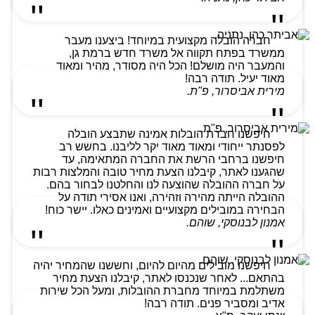
חברה הובלה מקצועית במיוחד! ביצענו מעבר
ממשרד בפתח תקווה אל משרד חדש ברמת גן,
והמעבר היה מושלם! הכל היה מסודר, מהיר ומאוד
מאוד יעיל. תודה רבה!
מירית אביסרור, פ"ת.
חיפשנו חברת הובלות אמינה שתבצע הובלה
לפסנתר ייחודי ומאוד מאוד יקר לליבנו. בחשש רב
חיפשנו ברחבי הרשת את החברה המתאימה, עד
שהגענו לאתר, קיבלנו הצעת מחיר טובה והמלצות רבות
על חברה ההובלה שהוצעה לנו והחלטנו לבחור בהם.
ההובלה הייתה מהירה וזהירה, ואנו אסירי תודה על
הבחירה במובילים מקצועיים ואמינים כאלו. יישר כוח!
אמנון לבנוסקי, שוהם.
חיפשנו מובילים מהיום להיום, וחששנו שהמחיר יהיה
בהתאם... לאחר שנכנסו לאתר, קיבלנו הצעת מחיר
משתלמת במיוחד מחברת ההובלות, ומעל הכל שירות
אדיב ומסביר פנים. תודה רבה!