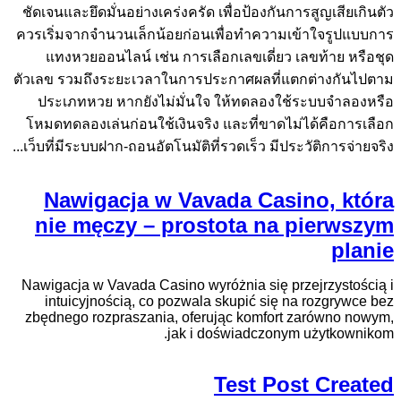
ชัดเจนและยึดมั่นอย่างเคร่งครัด เพื่อป้องกันการสูญเสียเกินตัว
ควรเริ่มจากจำนวนเล็กน้อยก่อนเพื่อทำความเข้าใจรูปแบบการ
แทงหวยออนไลน์ เช่น การเลือกเลขเดี่ยว เลขท้าย หรือชุด
ตัวเลข รวมถึงระยะเวลาในการประกาศผลที่แตกต่างกันไปตาม
ประเภทหวย หากยังไม่มั่นใจ ให้ทดลองใช้ระบบจำลองหรือ
โหมดทดลองเล่นก่อนใช้เงินจริง และที่ขาดไม่ได้คือการเลือก
เว็บที่มีระบบฝาก-ถอนอัตโนมัติที่รวดเร็ว มีประวัติการจ่ายจริง...
Nawigacja w Vavada Casino, która
nie męczy – prostota na pierwszym
planie
Nawigacja w Vavada Casino wyróżnia się przejrzystością i
intuicyjnością, co pozwala skupić się na rozgrywce bez
zbędnego rozpraszania, oferując komfort zarówno nowym,
jak i doświadczonym użytkownikom.
Test Post Created