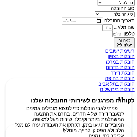
סוג ההובלה
תאריך ההובלה
שם מלא...
טלפון
כמה זה
יעלה לי?
רשימת ישובים
הובלות בצפון
הובלות במרכז
הובלות בדרום
הובלת דירה
הובלות בחיפה
הובלות בתל אביב
הובלות בירושלים
לקוחות מפרגנים לשירותי ההובלות שלנו
פניתי לאבי הובלות כדי למצוא מובילים אמינים
למעבר דירה של 4 חדרים. בחרנו את ההצעה
המשתלמת ביותר וקיבלנו שירות מעל למצופה.
המובילים הגיעו בזמן, תקתקו את העבודה, עזרו לנו מכל
הלב ולא הפסיקו לחייך. מומלץ!
אביתר כהן, נתניה.