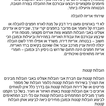
מיומנים ומקצועיים ויבצעו עבורכם את ההובלה בצורה הטובה,
הבטוחה והיעילה ביותר.
שירותי אריזה להובלה
לא די בארגזים ומעט נייר דבק על מנת לארוז חפצים להובלה או
העברה קל וחומר אם מדובר בחפצים יקרי ערך, שבירים או עדינים.
אצלינו באבי הובלות תמצאו צוות אורזים מקצועי, מנוסה וזריז
שיבצע עבורכם את עבודת האריזה במהירות וביעילות וכמובן הכי
חשוב – בבטחה. אריזת דירה, משרד או אפילו חדר לשם הובלה
יכולה להיות עניין מורכב עבור אלו שאינם בקיאים ברזי האריזה.
אריזת חפצים הינה תחום שדרוש בו ניסיון רב וכמובן – חומרי
אריזה מתאימים ואיכותיים.
הובלות קטנות
הובלות קטנות עם חברת אבי הובלות אצלינו באבי הובלות מבינים
את הצורך בשירותי הובלות קטנות כלומר הובלות של מספר
פריטים או של דירות הובלות קטנות גם בדרך כלל אינן לטווחים
ארוכים כי אם הובלות קטנות באותו האיזור או העיר. בשל כך הקמנו
מערך מובילים המתמחים בהובלות קטנות עם כלי רכב המתאימים
לביצוע הובלות קטנות וכמובן מחירים כיאה לביצוע אותן הובלות
קטנות