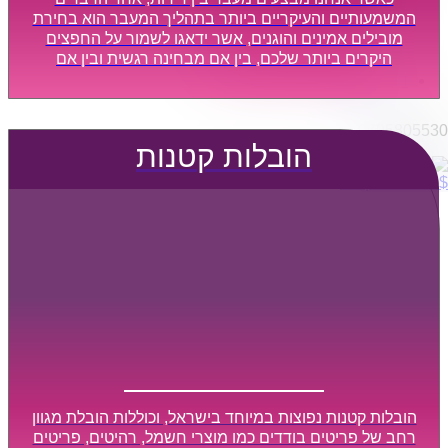
הובלות מפעלים
המשמעותיים והעיקריים ביותר בתהליך המעבר הוא בחירת
שירותי הפצה קו חלוקה
מובילים אמינים והוגנים, אשר ידאגו לשמור על החפצים
היקרים ביותר שלכם, בין אם מבחינה רגשית ובין אם
קבלני משנה הובלות
מבחינה כספית, ויספקו הובלה מהירה, בטוחה, וללא נזקים
דברו איתנו
מיותרים, אשר תקל על תהליך המעבר כמה שיותר.
0795805530
הובלות קטנות
$
0
0
עגלת קניות
הובלות קטנות נפוצות במיוחד בישראל, וכוללות הובלת מגוון
רחב של פריטים בודדים כמו מוצרי חשמל, רהיטים, פריטים