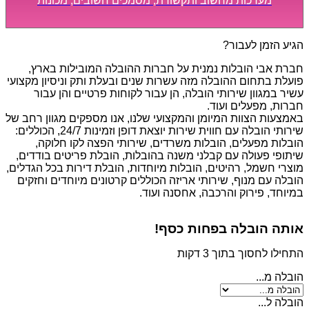
מערכות מחשוב ותקשורת, מסמכים חשובים, מכונות
מסיביות ויקרות, אשר דורשות תשומת לב מיוחדת ואריזה
קפדנית ומסודרת אשר תבטיח תהליך מעבר יעיל ומהיר.
הגיע הזמן לעבור?
חברת אבי הובלות נמנית על חברות ההובלה המובילות בארץ,
פועלת בתחום ההובלה מזה עשרות שנים ובעלת ותק וניסיון מקצועי
עשיר במגוון שירותי הובלה, הן עבור לקוחות פרטיים והן עבור
חברות, מפעלים ועוד.
באמצעות הצוות המיומן והמקצועי שלנו, אנו מספקים מגוון רחב של
שירותי הובלה עם חווית שירות יוצאת דופן וזמינות 24/7, הכוללים:
הובלות מפעלים, הובלות משרדים, שירותי הפצה לקו חלוקה,
שיתופי פעולה עם קבלני משנה בהובלות, הובלת פריטים בודדים,
מוצרי חשמל, רהיטים, הובלות מיוחדות, הובלת דירות בכל הגדלים,
הובלה עם מנוף, שירותי אריזה הכוללים קרטונים מיוחדים וחזקים
במיוחד, פירוק והרכבה, אחסנה ועוד.
אותה הובלה בפחות כסף!
התחילו לחסוך בתוך 3 דקות
הובלה מ...
הובלה ל...