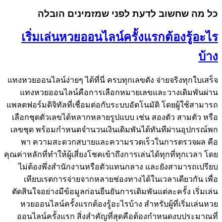
כל מה שחשוב לדעת לפני שמזמינים הובלה
เริ่มเล่นหวยออนไลน์ครั้งแรกต้องรู้อะไร
บ้าง
แทงหวยออนไลน์ง่ายๆ ได้ที่นี่ ครบทุกเลขดัง จ่ายจริงทุกใบเสร็จ
แทงหวยออนไลน์คือการเลือกหมายเลขและวางเดิมพันผ่าน
แพลตฟอร์มดิจิทัลที่เชื่อมต่อกับระบบอัตโนมัติ โดยผู้ใช้สามารถ
เลือกชุดตัวเลขได้หลากหลายรูปแบบ เช่น สองตัว สามตัว หรือ
เลขชุด พร้อมกำหนดจำนวนเงินเดิมพันได้ทันทีผ่านอุปกรณ์พก
พา ความสะดวกสบายและความรวดเร็วในการตรวจผล คือ
คุณค่าหลักที่ทำให้ผู้เสี่ยงโชคเข้าถึงการเล่นได้ทุกที่ทุกเวลา โดย
ไม่ต้องพึ่งสำนักงานหรือตัวแทนกลาง และยังสามารถเปรียบ
เทียบเรตการจ่ายจากหลายช่องทางได้ในเวลาเดียวกัน เพื่อ
ตัดสินใจอย่างมีข้อมูลก่อนยืนยันการเดิมพันแต่ละครั้ง เริ่มเล่น
หวยออนไลน์ครั้งแรกต้องรู้อะไรบ้าง สำหรับผู้ที่เริ่มเล่นหวย
ออนไลน์ครั้งแรก สิ่งสำคัญที่สุดคือต้องกำหนดงบประมาณที่