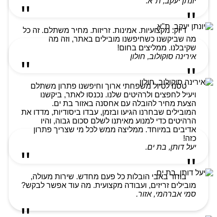
יונתן יעקב, ת"א.
דיוק. מקצועיות. אמינות. זריזות. מחיר משתלם. זה כל
מה שביקשנו כשחיפשנו מובילים באתר, וזה מה
שקיבלנו. ממליצים בחום!
אירינה סוקולוב, חולון
טסנו לטיול משפחתי ארוך וחיפשנו פתרון משתלם
ויעיל לחפצים ולרהיטים שלנו. נכנסו לאתר, ביקשנו
הצעת מחיר להובלה עם אחסנה באזור בת ים.
המובילים שבחרנו הגיעו ובזמן, עבדו ביסודיות, מדדו את
הרהיטים כדי למנוע מאיתנו לשלם סכום גבוה, והיו
אדיבים במיוחד. ממליצה ממש לכל מי שצריך פתרון
כזה!
יעל דותן, בת ים.
בוחר באבי הובלות כל פעם מחדש. שירות מעולה,
מובילים זריזים, ועבודה מקצועית. מה עוד אפשר לבקש?
סמי אברהמי, אזור.