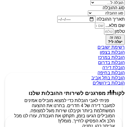
סוג ההובלה
תאריך ההובלה
שם מלא...
טלפון
כמה זה
יעלה לי?
רשימת ישובים
הובלות בצפון
הובלות במרכז
הובלות בדרום
הובלת דירה
הובלות בחיפה
הובלות בתל אביב
הובלות בירושלים
לקוחות מפרגנים לשירותי ההובלות שלנו
פניתי לאבי הובלות כדי למצוא מובילים אמינים
למעבר דירה של 4 חדרים. בחרנו את ההצעה
המשתלמת ביותר וקיבלנו שירות מעל למצופה.
המובילים הגיעו בזמן, תקתקו את העבודה, עזרו לנו מכל
הלב ולא הפסיקו לחייך. מומלץ!
אביתר כהן, נתניה.