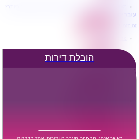
מעוניינים בשירותי הובלות מכל סוג במחירים הטובים ביותר?
הובלת דירות
עוברים דירה?
הובלה עם מנוף
הובלה עם אריזה
זה הזמן לדבר איתנו...
הובלה עם אחסנה
פרופיל החברה
קצת עלינו
טיפים להובלות
הובלת דירות
שירותים נלווים
מידע מקצועי
הובלת דירות
הובלה עם מנוף
הובלה עם אריזה
הובלה עם אחסנה
הובלות ישובים בארץ
הובלות קטנות
הובלת פריטים בודדים
הובלת מוצרי חשמל
הובלת רהיטים
הובלות מיוחדות
הובלות לעסקים
הובלות משרדים
כאשר אנחנו מבצעים מעבר בין דירות, אחד הדברים