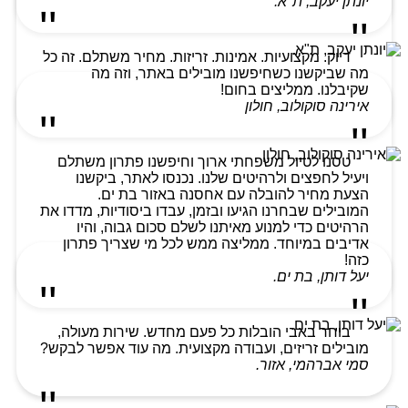
יונתן יעקב, ת"א.
דיוק. מקצועיות. אמינות. זריזות. מחיר משתלם. זה כל
מה שביקשנו כשחיפשנו מובילים באתר, וזה מה
שקיבלנו. ממליצים בחום!
אירינה סוקולוב, חולון
טסנו לטיול משפחתי ארוך וחיפשנו פתרון משתלם
ויעיל לחפצים ולרהיטים שלנו. נכנסו לאתר, ביקשנו
הצעת מחיר להובלה עם אחסנה באזור בת ים.
המובילים שבחרנו הגיעו ובזמן, עבדו ביסודיות, מדדו את
הרהיטים כדי למנוע מאיתנו לשלם סכום גבוה, והיו
אדיבים במיוחד. ממליצה ממש לכל מי שצריך פתרון
כזה!
יעל דותן, בת ים.
בוחר באבי הובלות כל פעם מחדש. שירות מעולה,
מובילים זריזים, ועבודה מקצועית. מה עוד אפשר לבקש?
סמי אברהמי, אזור.