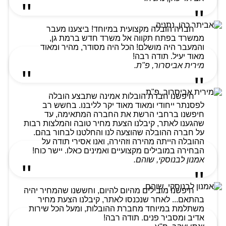
חברה הובלה מקצועית במיוחד! ביצענו מעבר
ממשרד בפתח תקווה אל משרד חדש ברמת גן,
והמעבר היה מושלם! הכל היה מסודר, מהיר ומאוד
מאוד יעיל. תודה רבה!
מירית אביסרור, פ"ת.
חיפשנו חברת הובלות אמינה שתבצע הובלה
לפסנתר ייחודי ומאוד מאוד יקר לליבנו. בחשש רב
חיפשנו ברחבי הרשת את החברה המתאימה, עד
שהגענו לאתר, קיבלנו הצעת מחיר טובה והמלצות רבות
על חברה ההובלה שהוצעה לנו והחלטנו לבחור בהם.
ההובלה הייתה מהירה וזהירה, ואנו אסירי תודה על
הבחירה במובילים מקצועיים ואמינים כאלו. יישר כוח!
אמנון לבנוסקי, שוהם.
חיפשנו מובילים מהיום להיום, וחששנו שהמחיר יהיה
בהתאם... לאחר שנכנסו לאתר, קיבלנו הצעת מחיר
משתלמת במיוחד מחברת ההובלות, ומעל הכל שירות
אדיב ומסביר פנים. תודה רבה!