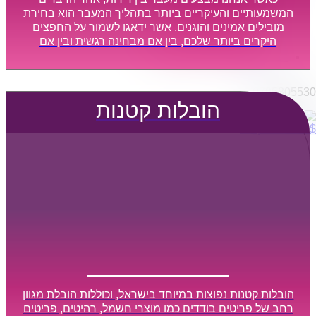
הובלות מפעלים
המשמעותיים והעיקריים ביותר בתהליך המעבר הוא בחירת
שירותי הפצה קו חלוקה
מובילים אמינים והוגנים, אשר ידאגו לשמור על החפצים
היקרים ביותר שלכם, בין אם מבחינה רגשית ובין אם
קבלני משנה הובלות
מבחינה כספית, ויספקו הובלה מהירה, בטוחה, וללא נזקים
דברו איתנו
מיותרים, אשר תקל על תהליך המעבר כמה שיותר.
0795805530
הובלות קטנות
$
0
0
עגלת קניות
הובלות קטנות נפוצות במיוחד בישראל, וכוללות הובלת מגוון
רחב של פריטים בודדים כמו מוצרי חשמל, רהיטים, פריטים