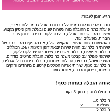
מערכות מחשוב ותקשורת, מסמכים חשובים, מכונות
מסיביות ויקרות, אשר דורשות תשומת לב מיוחדת ואריזה
קפדנית ומסודרת אשר תבטיח תהליך מעבר יעיל ומהיר.
הגיע הזמן לעבור?
חברת אבי הובלות נמנית על חברות ההובלה המובילות בארץ,
פועלת בתחום ההובלה מזה עשרות שנים ובעלת ותק וניסיון מקצועי
עשיר במגוון שירותי הובלה, הן עבור לקוחות פרטיים והן עבור
חברות, מפעלים ועוד.
באמצעות הצוות המיומן והמקצועי שלנו, אנו מספקים מגוון רחב של
שירותי הובלה עם חווית שירות יוצאת דופן וזמינות 24/7, הכוללים:
הובלות מפעלים, הובלות משרדים, שירותי הפצה לקו חלוקה,
שיתופי פעולה עם קבלני משנה בהובלות, הובלת פריטים בודדים,
מוצרי חשמל, רהיטים, הובלות מיוחדות, הובלת דירות בכל הגדלים,
הובלה עם מנוף, שירותי אריזה הכוללים קרטונים מיוחדים וחזקים
במיוחד, פירוק והרכבה, אחסנה ועוד.
אותה הובלה בפחות כסף!
התחילו לחסוך בתוך 3 דקות
הובלה מ...
הובלה ל...