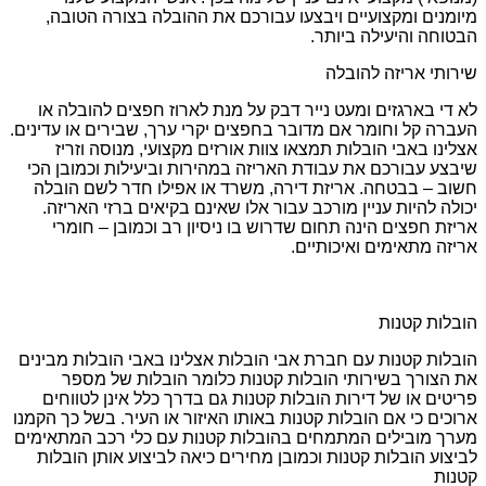
מיומנים ומקצועיים ויבצעו עבורכם את ההובלה בצורה הטובה,
הבטוחה והיעילה ביותר.
שירותי אריזה להובלה
לא די בארגזים ומעט נייר דבק על מנת לארוז חפצים להובלה או
העברה קל וחומר אם מדובר בחפצים יקרי ערך, שבירים או עדינים.
אצלינו באבי הובלות תמצאו צוות אורזים מקצועי, מנוסה וזריז
שיבצע עבורכם את עבודת האריזה במהירות וביעילות וכמובן הכי
חשוב – בבטחה. אריזת דירה, משרד או אפילו חדר לשם הובלה
יכולה להיות עניין מורכב עבור אלו שאינם בקיאים ברזי האריזה.
אריזת חפצים הינה תחום שדרוש בו ניסיון רב וכמובן – חומרי
אריזה מתאימים ואיכותיים.
הובלות קטנות
הובלות קטנות עם חברת אבי הובלות אצלינו באבי הובלות מבינים
את הצורך בשירותי הובלות קטנות כלומר הובלות של מספר
פריטים או של דירות הובלות קטנות גם בדרך כלל אינן לטווחים
ארוכים כי אם הובלות קטנות באותו האיזור או העיר. בשל כך הקמנו
מערך מובילים המתמחים בהובלות קטנות עם כלי רכב המתאימים
לביצוע הובלות קטנות וכמובן מחירים כיאה לביצוע אותן הובלות
קטנות