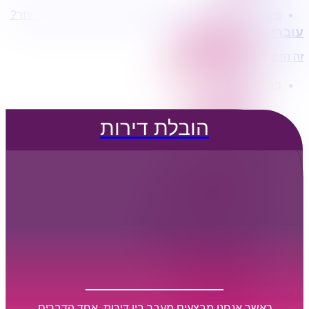
מעוניינים בשירותי הובלות מכל סוג במחירים הטובים ביותר?
הובלת דירות
עוברים דירה?
הובלה עם מנוף
הובלה עם אריזה
זה הזמן לדבר איתנו...
הובלה עם אחסנה
פרופיל החברה
קצת עלינו
טיפים להובלות
הובלת דירות
שירותים נלווים
מידע מקצועי
הובלת דירות
הובלה עם מנוף
הובלה עם אריזה
הובלה עם אחסנה
הובלות ישובים בארץ
הובלות קטנות
הובלת פריטים בודדים
הובלת מוצרי חשמל
הובלת רהיטים
הובלות מיוחדות
הובלות לעסקים
הובלות משרדים
כאשר אנחנו מבצעים מעבר בין דירות, אחד הדברים