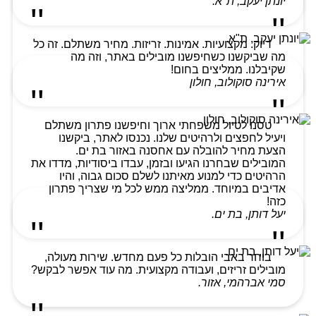
יונתן יעקב, ת"א.
דיוק. מקצועיות. אמינות. זריזות. מחיר משתלם. זה כל
מה שביקשנו כשחיפשנו מובילים באתר, וזה מה
שקיבלנו. ממליצים בחום!
אירינה סוקולוב, חולון
טסנו לטיול משפחתי ארוך וחיפשנו פתרון משתלם
ויעיל לחפצים ולרהיטים שלנו. נכנסו לאתר, ביקשנו
הצעת מחיר להובלה עם אחסנה באזור בת ים.
המובילים שבחרנו הגיעו ובזמן, עבדו ביסודיות, מדדו את
הרהיטים כדי למנוע מאיתנו לשלם סכום גבוה, והיו
אדיבים במיוחד. ממליצה ממש לכל מי שצריך פתרון
כזה!
יעל דותן, בת ים.
בוחר באבי הובלות כל פעם מחדש. שירות מעולה,
מובילים זריזים, ועבודה מקצועית. מה עוד אפשר לבקש?
סמי אברהמי, אזור.