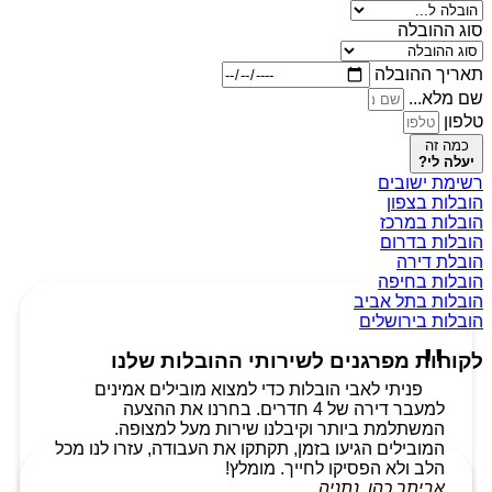
סוג ההובלה
תאריך ההובלה
שם מלא...
טלפון
כמה זה
יעלה לי?
רשימת ישובים
הובלות בצפון
הובלות במרכז
הובלות בדרום
הובלת דירה
הובלות בחיפה
הובלות בתל אביב
הובלות בירושלים
לקוחות מפרגנים לשירותי ההובלות שלנו
פניתי לאבי הובלות כדי למצוא מובילים אמינים
למעבר דירה של 4 חדרים. בחרנו את ההצעה
המשתלמת ביותר וקיבלנו שירות מעל למצופה.
המובילים הגיעו בזמן, תקתקו את העבודה, עזרו לנו מכל
הלב ולא הפסיקו לחייך. מומלץ!
אביתר כהן, נתניה.