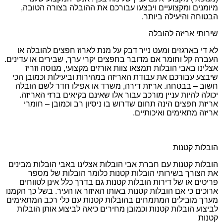
מיומנים ומקצועיים ויבצעו עבורכם את ההובלה בצורה הטובה,
הבטוחה והיעילה ביותר.
שירותי אריזה להובלה
לא די בארגזים ומעט נייר דבק על מנת לארוז חפצים להובלה או
העברה קל וחומר אם מדובר בחפצים יקרי ערך, שבירים או עדינים.
אצלינו באבי הובלות תמצאו צוות אורזים מקצועי, מנוסה וזריז
שיבצע עבורכם את עבודת האריזה במהירות וביעילות וכמובן הכי
חשוב – בבטחה. אריזת דירה, משרד או אפילו חדר לשם הובלה
יכולה להיות עניין מורכב עבור אלו שאינם בקיאים ברזי האריזה.
אריזת חפצים הינה תחום שדרוש בו ניסיון רב וכמובן – חומרי
אריזה מתאימים ואיכותיים.
הובלות קטנות
הובלות קטנות עם חברת אבי הובלות אצלינו באבי הובלות מבינים
את הצורך בשירותי הובלות קטנות כלומר הובלות של מספר
פריטים או של דירות הובלות קטנות גם בדרך כלל אינן לטווחים
ארוכים כי אם הובלות קטנות באותו האיזור או העיר. בשל כך הקמנו
מערך מובילים המתמחים בהובלות קטנות עם כלי רכב המתאימים
לביצוע הובלות קטנות וכמובן מחירים כיאה לביצוע אותן הובלות
קטנות