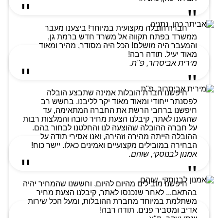
חברה הובלה מקצועית במיוחד! ביצענו מעבר
ממשרד בפתח תקווה אל משרד חדש ברמת גן,
והמעבר היה מושלם! הכל היה מסודר, מהיר ומאוד
מאוד יעיל. תודה רבה!
מירית אביסרור, פ"ת.
חיפשנו חברת הובלות אמינה שתבצע הובלה
לפסנתר ייחודי ומאוד מאוד יקר לליבנו. בחשש רב
חיפשנו ברחבי הרשת את החברה המתאימה, עד
שהגענו לאתר, קיבלנו הצעת מחיר טובה והמלצות רבות
על חברה ההובלה שהוצעה לנו והחלטנו לבחור בהם.
ההובלה הייתה מהירה וזהירה, ואנו אסירי תודה על
הבחירה במובילים מקצועיים ואמינים כאלו. יישר כוח!
אמנון לבנוסקי, שוהם.
חיפשנו מובילים מהיום להיום, וחששנו שהמחיר יהיה
בהתאם... לאחר שנכנסו לאתר, קיבלנו הצעת מחיר
משתלמת במיוחד מחברת ההובלות, ומעל הכל שירות
אדיב ומסביר פנים. תודה רבה!