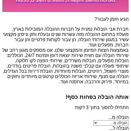
מערכות מחשוב ותקשורת, מסמכים חשובים, מכונות
מסיביות ויקרות, אשר דורשות תשומת לב מיוחדת ואריזה
קפדנית ומסודרת אשר תבטיח תהליך מעבר יעיל ומהיר.
הגיע הזמן לעבור?
חברת אבי הובלות נמנית על חברות ההובלה המובילות בארץ,
פועלת בתחום ההובלה מזה עשרות שנים ובעלת ותק וניסיון מקצועי
עשיר במגוון שירותי הובלה, הן עבור לקוחות פרטיים והן עבור
חברות, מפעלים ועוד.
באמצעות הצוות המיומן והמקצועי שלנו, אנו מספקים מגוון רחב של
שירותי הובלה עם חווית שירות יוצאת דופן וזמינות 24/7, הכוללים:
הובלות מפעלים, הובלות משרדים, שירותי הפצה לקו חלוקה,
שיתופי פעולה עם קבלני משנה בהובלות, הובלת פריטים בודדים,
מוצרי חשמל, רהיטים, הובלות מיוחדות, הובלת דירות בכל הגדלים,
הובלה עם מנוף, שירותי אריזה הכוללים קרטונים מיוחדים וחזקים
במיוחד, פירוק והרכבה, אחסנה ועוד.
אותה הובלה בפחות כסף!
התחילו לחסוך בתוך 3 דקות
הובלה מ...
הובלה ל...