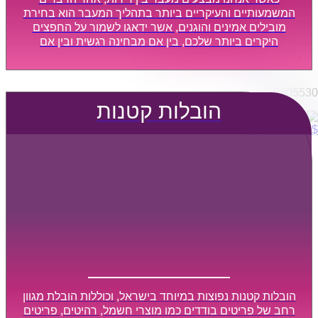
הובלות מפעלים
המשמעותיים והעיקריים ביותר בתהליך המעבר הוא בחירת
שירותי הפצה קו חלוקה
מובילים אמינים והוגנים, אשר ידאגו לשמור על החפצים
היקרים ביותר שלכם, בין אם מבחינה רגשית ובין אם
קבלני משנה הובלות
מבחינה כספית, ויספקו הובלה מהירה, בטוחה, וללא נזקים
דברו איתנו
מיותרים, אשר תקל על תהליך המעבר כמה שיותר.
0795805530
הובלות קטנות
$
0
0
עגלת קניות
הובלות קטנות נפוצות במיוחד בישראל, וכוללות הובלת מגוון
רחב של פריטים בודדים כמו מוצרי חשמל, רהיטים, פריטים