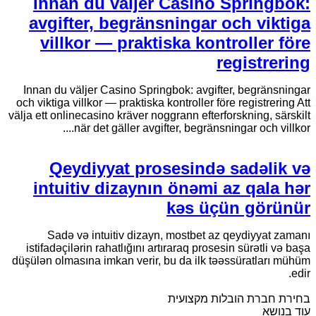
Innan du väljer Casino Springbok:
avgifter, begränsningar och viktiga
villkor — praktiska kontroller före
registrering
Innan du väljer Casino Springbok: avgifter, begränsningar
och viktiga villkor — praktiska kontroller före registrering Att
välja ett onlinecasino kräver noggrann efterforskning, särskilt
när det gäller avgifter, begränsningar och villkor....
Qeydiyyat prosesində sadəlik və
intuitiv dizaynın önəmi az qala hər
kəs üçün görünür
Sadə və intuitiv dizayn, mostbet az qeydiyyat zamanı
istifadəçilərin rahatlığını artıraraq prosesin sürətli və başa
düşülən olmasına imkan verir, bu da ilk təəssüratları mühüm
edir.
בחירת חברת הובלות מקצועית
עוד בנושא