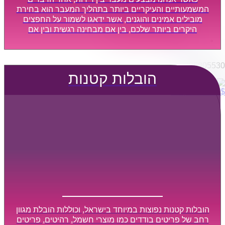
הובלות מפעלים
המשמעותיים והעיקריים ביותר בתהליך המעבר הוא בחירת
שירותי הפצה קו חלוקה
מובילים אמינים והוגנים, אשר ידאגו לשמור על החפצים
היקרים ביותר שלכם, בין אם מבחינה רגשית ובין אם
קבלני משנה הובלות
מבחינה כספית, ויספקו הובלה מהירה, בטוחה, וללא נזקים
דברו איתנו
מיותרים, אשר תקל על תהליך המעבר כמה שיותר.
0795805530
הובלות קטנות
$
0
0
עגלת קניות
הובלות קטנות נפוצות במיוחד בישראל, וכוללות הובלת מגוון
רחב של פריטים בודדים כמו מוצרי חשמל, רהיטים, פריטים