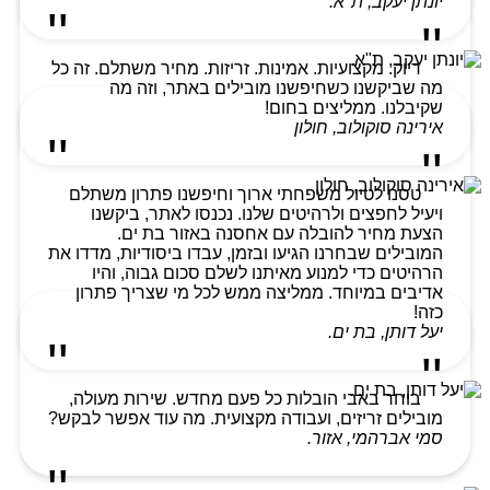
יונתן יעקב, ת"א.
דיוק. מקצועיות. אמינות. זריזות. מחיר משתלם. זה כל
מה שביקשנו כשחיפשנו מובילים באתר, וזה מה
שקיבלנו. ממליצים בחום!
אירינה סוקולוב, חולון
טסנו לטיול משפחתי ארוך וחיפשנו פתרון משתלם
ויעיל לחפצים ולרהיטים שלנו. נכנסו לאתר, ביקשנו
הצעת מחיר להובלה עם אחסנה באזור בת ים.
המובילים שבחרנו הגיעו ובזמן, עבדו ביסודיות, מדדו את
הרהיטים כדי למנוע מאיתנו לשלם סכום גבוה, והיו
אדיבים במיוחד. ממליצה ממש לכל מי שצריך פתרון
כזה!
יעל דותן, בת ים.
בוחר באבי הובלות כל פעם מחדש. שירות מעולה,
מובילים זריזים, ועבודה מקצועית. מה עוד אפשר לבקש?
סמי אברהמי, אזור.