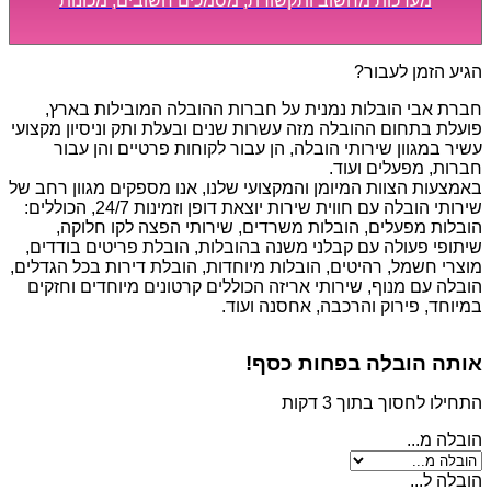
מערכות מחשוב ותקשורת, מסמכים חשובים, מכונות
מסיביות ויקרות, אשר דורשות תשומת לב מיוחדת ואריזה
קפדנית ומסודרת אשר תבטיח תהליך מעבר יעיל ומהיר.
הגיע הזמן לעבור?
חברת אבי הובלות נמנית על חברות ההובלה המובילות בארץ,
פועלת בתחום ההובלה מזה עשרות שנים ובעלת ותק וניסיון מקצועי
עשיר במגוון שירותי הובלה, הן עבור לקוחות פרטיים והן עבור
חברות, מפעלים ועוד.
באמצעות הצוות המיומן והמקצועי שלנו, אנו מספקים מגוון רחב של
שירותי הובלה עם חווית שירות יוצאת דופן וזמינות 24/7, הכוללים:
הובלות מפעלים, הובלות משרדים, שירותי הפצה לקו חלוקה,
שיתופי פעולה עם קבלני משנה בהובלות, הובלת פריטים בודדים,
מוצרי חשמל, רהיטים, הובלות מיוחדות, הובלת דירות בכל הגדלים,
הובלה עם מנוף, שירותי אריזה הכוללים קרטונים מיוחדים וחזקים
במיוחד, פירוק והרכבה, אחסנה ועוד.
אותה הובלה בפחות כסף!
התחילו לחסוך בתוך 3 דקות
הובלה מ...
הובלה ל...