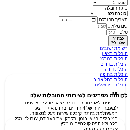
סוג ההובלה
תאריך ההובלה
שם מלא...
טלפון
כמה זה
יעלה לי?
רשימת ישובים
הובלות בצפון
הובלות במרכז
הובלות בדרום
הובלת דירה
הובלות בחיפה
הובלות בתל אביב
הובלות בירושלים
לקוחות מפרגנים לשירותי ההובלות שלנו
פניתי לאבי הובלות כדי למצוא מובילים אמינים
למעבר דירה של 4 חדרים. בחרנו את ההצעה
המשתלמת ביותר וקיבלנו שירות מעל למצופה.
המובילים הגיעו בזמן, תקתקו את העבודה, עזרו לנו מכל
הלב ולא הפסיקו לחייך. מומלץ!
אביתר כהן, נתניה.