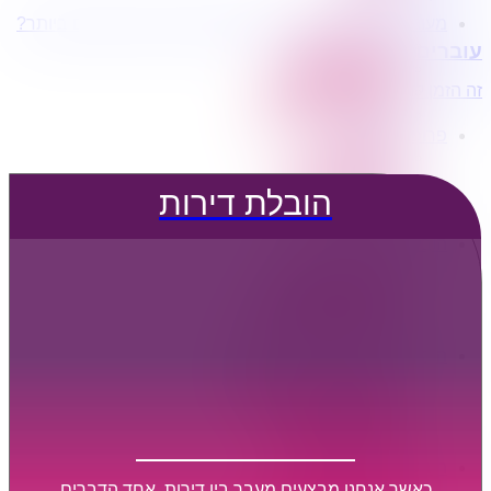
מעוניינים בשירותי הובלות מכל סוג במחירים הטובים ביותר?
הובלת דירות
עוברים דירה?
הובלה עם מנוף
הובלה עם אריזה
זה הזמן לדבר איתנו...
הובלה עם אחסנה
פרופיל החברה
קצת עלינו
טיפים להובלות
הובלת דירות
שירותים נלווים
מידע מקצועי
הובלת דירות
הובלה עם מנוף
הובלה עם אריזה
הובלה עם אחסנה
הובלות ישובים בארץ
הובלות קטנות
הובלת פריטים בודדים
הובלת מוצרי חשמל
הובלת רהיטים
הובלות מיוחדות
הובלות לעסקים
הובלות משרדים
כאשר אנחנו מבצעים מעבר בין דירות, אחד הדברים