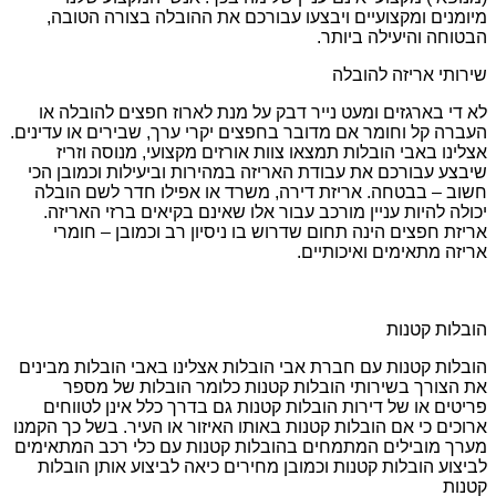
מיומנים ומקצועיים ויבצעו עבורכם את ההובלה בצורה הטובה,
הבטוחה והיעילה ביותר.
שירותי אריזה להובלה
לא די בארגזים ומעט נייר דבק על מנת לארוז חפצים להובלה או
העברה קל וחומר אם מדובר בחפצים יקרי ערך, שבירים או עדינים.
אצלינו באבי הובלות תמצאו צוות אורזים מקצועי, מנוסה וזריז
שיבצע עבורכם את עבודת האריזה במהירות וביעילות וכמובן הכי
חשוב – בבטחה. אריזת דירה, משרד או אפילו חדר לשם הובלה
יכולה להיות עניין מורכב עבור אלו שאינם בקיאים ברזי האריזה.
אריזת חפצים הינה תחום שדרוש בו ניסיון רב וכמובן – חומרי
אריזה מתאימים ואיכותיים.
הובלות קטנות
הובלות קטנות עם חברת אבי הובלות אצלינו באבי הובלות מבינים
את הצורך בשירותי הובלות קטנות כלומר הובלות של מספר
פריטים או של דירות הובלות קטנות גם בדרך כלל אינן לטווחים
ארוכים כי אם הובלות קטנות באותו האיזור או העיר. בשל כך הקמנו
מערך מובילים המתמחים בהובלות קטנות עם כלי רכב המתאימים
לביצוע הובלות קטנות וכמובן מחירים כיאה לביצוע אותן הובלות
קטנות