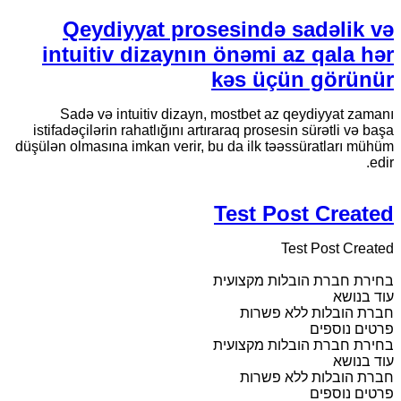
Qeydiyyat prosesində sadəlik və
intuitiv dizaynın önəmi az qala hər
kəs üçün görünür
Sadə və intuitiv dizayn, mostbet az qeydiyyat zamanı
istifadəçilərin rahatlığını artıraraq prosesin sürətli və başa
düşülən olmasına imkan verir, bu da ilk təəssüratları mühüm
edir.
Test Post Created
Test Post Created
בחירת חברת הובלות מקצועית
עוד בנושא
חברת הובלות ללא פשרות
פרטים נוספים
בחירת חברת הובלות מקצועית
עוד בנושא
חברת הובלות ללא פשרות
פרטים נוספים