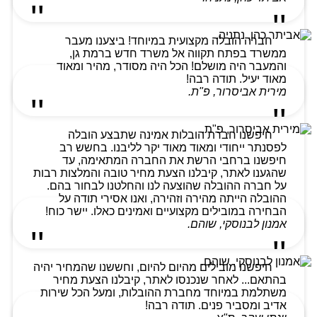
חברה הובלה מקצועית במיוחד! ביצענו מעבר
ממשרד בפתח תקווה אל משרד חדש ברמת גן,
והמעבר היה מושלם! הכל היה מסודר, מהיר ומאוד
מאוד יעיל. תודה רבה!
מירית אביסרור, פ"ת.
חיפשנו חברת הובלות אמינה שתבצע הובלה
לפסנתר ייחודי ומאוד מאוד יקר לליבנו. בחשש רב
חיפשנו ברחבי הרשת את החברה המתאימה, עד
שהגענו לאתר, קיבלנו הצעת מחיר טובה והמלצות רבות
על חברה ההובלה שהוצעה לנו והחלטנו לבחור בהם.
ההובלה הייתה מהירה וזהירה, ואנו אסירי תודה על
הבחירה במובילים מקצועיים ואמינים כאלו. יישר כוח!
אמנון לבנוסקי, שוהם.
חיפשנו מובילים מהיום להיום, וחששנו שהמחיר יהיה
בהתאם... לאחר שנכנסו לאתר, קיבלנו הצעת מחיר
משתלמת במיוחד מחברת ההובלות, ומעל הכל שירות
אדיב ומסביר פנים. תודה רבה!