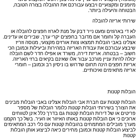
מיומנים ומקצועיים ויבצעו עבורכם את ההובלה בצורה הטובה,
הבטוחה והיעילה ביותר.
שירותי אריזה להובלה
לא די בארגזים ומעט נייר דבק על מנת לארוז חפצים להובלה או
העברה קל וחומר אם מדובר בחפצים יקרי ערך, שבירים או עדינים.
אצלינו באבי הובלות תמצאו צוות אורזים מקצועי, מנוסה וזריז
שיבצע עבורכם את עבודת האריזה במהירות וביעילות וכמובן הכי
חשוב – בבטחה. אריזת דירה, משרד או אפילו חדר לשם הובלה
יכולה להיות עניין מורכב עבור אלו שאינם בקיאים ברזי האריזה.
אריזת חפצים הינה תחום שדרוש בו ניסיון רב וכמובן – חומרי
אריזה מתאימים ואיכותיים.
הובלות קטנות
הובלות קטנות עם חברת אבי הובלות אצלינו באבי הובלות מבינים
את הצורך בשירותי הובלות קטנות כלומר הובלות של מספר
פריטים או של דירות הובלות קטנות גם בדרך כלל אינן לטווחים
ארוכים כי אם הובלות קטנות באותו האיזור או העיר. בשל כך הקמנו
מערך מובילים המתמחים בהובלות קטנות עם כלי רכב המתאימים
לביצוע הובלות קטנות וכמובן מחירים כיאה לביצוע אותן הובלות
קטנות