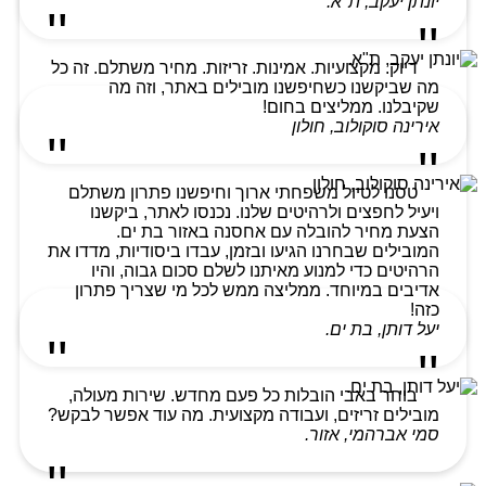
יונתן יעקב, ת"א.
דיוק. מקצועיות. אמינות. זריזות. מחיר משתלם. זה כל
מה שביקשנו כשחיפשנו מובילים באתר, וזה מה
שקיבלנו. ממליצים בחום!
אירינה סוקולוב, חולון
טסנו לטיול משפחתי ארוך וחיפשנו פתרון משתלם
ויעיל לחפצים ולרהיטים שלנו. נכנסו לאתר, ביקשנו
הצעת מחיר להובלה עם אחסנה באזור בת ים.
המובילים שבחרנו הגיעו ובזמן, עבדו ביסודיות, מדדו את
הרהיטים כדי למנוע מאיתנו לשלם סכום גבוה, והיו
אדיבים במיוחד. ממליצה ממש לכל מי שצריך פתרון
כזה!
יעל דותן, בת ים.
בוחר באבי הובלות כל פעם מחדש. שירות מעולה,
מובילים זריזים, ועבודה מקצועית. מה עוד אפשר לבקש?
סמי אברהמי, אזור.