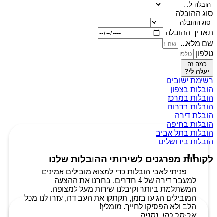
סוג ההובלה
תאריך ההובלה
שם מלא...
טלפון
כמה זה
יעלה לי?
רשימת ישובים
הובלות בצפון
הובלות במרכז
הובלות בדרום
הובלת דירה
הובלות בחיפה
הובלות בתל אביב
הובלות בירושלים
לקוחות מפרגנים לשירותי ההובלות שלנו
פניתי לאבי הובלות כדי למצוא מובילים אמינים
למעבר דירה של 4 חדרים. בחרנו את ההצעה
המשתלמת ביותר וקיבלנו שירות מעל למצופה.
המובילים הגיעו בזמן, תקתקו את העבודה, עזרו לנו מכל
הלב ולא הפסיקו לחייך. מומלץ!
אביתר כהן, נתניה.