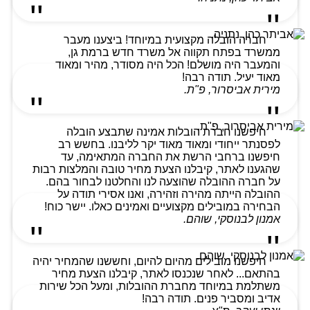
חברה הובלה מקצועית במיוחד! ביצענו מעבר
ממשרד בפתח תקווה אל משרד חדש ברמת גן,
והמעבר היה מושלם! הכל היה מסודר, מהיר ומאוד
מאוד יעיל. תודה רבה!
מירית אביסרור, פ"ת.
חיפשנו חברת הובלות אמינה שתבצע הובלה
לפסנתר ייחודי ומאוד מאוד יקר לליבנו. בחשש רב
חיפשנו ברחבי הרשת את החברה המתאימה, עד
שהגענו לאתר, קיבלנו הצעת מחיר טובה והמלצות רבות
על חברה ההובלה שהוצעה לנו והחלטנו לבחור בהם.
ההובלה הייתה מהירה וזהירה, ואנו אסירי תודה על
הבחירה במובילים מקצועיים ואמינים כאלו. יישר כוח!
אמנון לבנוסקי, שוהם.
חיפשנו מובילים מהיום להיום, וחששנו שהמחיר יהיה
בהתאם... לאחר שנכנסו לאתר, קיבלנו הצעת מחיר
משתלמת במיוחד מחברת ההובלות, ומעל הכל שירות
אדיב ומסביר פנים. תודה רבה!