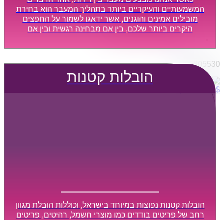
הובלות מפעלים
המשמעותיים והעיקריים ביותר בתהליך המעבר הוא בחירת
שירותי הפצה קו חלוקה
מובילים אמינים והוגנים, אשר ידאגו לשמור על החפצים
היקרים ביותר שלכם, בין אם מבחינה רגשית ובין אם
קבלני משנה הובלות
מבחינה כספית, ויספקו הובלה מהירה, בטוחה, וללא נזקים
דברו איתנו
מיותרים, אשר תקל על תהליך המעבר כמה שיותר.
0795805530
הובלות קטנות
$
0
0
עגלת קניות
הובלות קטנות נפוצות במיוחד בישראל, וכוללות הובלת מגוון
רחב של פריטים בודדים כמו מוצרי חשמל, רהיטים, פריטים