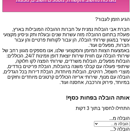
מערכות מחשוב ותקשורת, מסמכים חשובים, מכונות
מסיביות ויקרות, אשר דורשות תשומת לב מיוחדת ואריזה
קפדנית ומסודרת אשר תבטיח תהליך מעבר יעיל ומהיר.
הגיע הזמן לעבור?
חברת אבי הובלות נמנית על חברות ההובלה המובילות בארץ,
פועלת בתחום ההובלה מזה עשרות שנים ובעלת ותק וניסיון מקצועי
עשיר במגוון שירותי הובלה, הן עבור לקוחות פרטיים והן עבור
חברות, מפעלים ועוד.
באמצעות הצוות המיומן והמקצועי שלנו, אנו מספקים מגוון רחב של
שירותי הובלה עם חווית שירות יוצאת דופן וזמינות 24/7, הכוללים:
הובלות מפעלים, הובלות משרדים, שירותי הפצה לקו חלוקה,
שיתופי פעולה עם קבלני משנה בהובלות, הובלת פריטים בודדים,
מוצרי חשמל, רהיטים, הובלות מיוחדות, הובלת דירות בכל הגדלים,
הובלה עם מנוף, שירותי אריזה הכוללים קרטונים מיוחדים וחזקים
במיוחד, פירוק והרכבה, אחסנה ועוד.
אותה הובלה בפחות כסף!
התחילו לחסוך בתוך 3 דקות
הובלה מ...
הובלה ל...