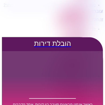
מעוניינים בשירותי הובלות מכל סוג במחירים הטובים ביותר?
הובלת דירות
עוברים דירה?
הובלה עם מנוף
הובלה עם אריזה
זה הזמן לדבר איתנו...
הובלה עם אחסנה
פרופיל החברה
קצת עלינו
טיפים להובלות
הובלת דירות
שירותים נלווים
מידע מקצועי
הובלת דירות
הובלה עם מנוף
הובלה עם אריזה
הובלה עם אחסנה
הובלות ישובים בארץ
הובלות קטנות
הובלת פריטים בודדים
הובלת מוצרי חשמל
הובלת רהיטים
הובלות מיוחדות
הובלות לעסקים
הובלות משרדים
כאשר אנחנו מבצעים מעבר בין דירות, אחד הדברים