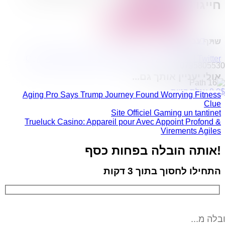
חייגו
050-7733388
הובלות מפעלים
שירותי הפצה קו חלוקה
קבלני משנה הובלות
דברו איתנו
שתף עכשיו
Comment
Envelope
Print
Whatsapp
Facebook-f
Twitter
0795805530
אולי יעניין אותך גם...
$
0
0
עגלת קניות
Aging Pro Says Trump Journey Found Worrying Fitness
Clue
Site Officiel Gaming un tantinet
Trueluck Casino: Appareil pour Avec Appoint Profond &
Virements Agiles
!אותה הובלה בפחות כסף
התחילו לחסוך בתוך 3 דקות