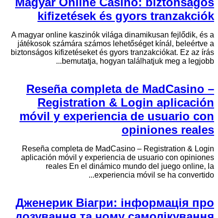
Magyar Online Casino: biztonságos
kifizetések és gyors tranzakciók
A magyar online kaszinók világa dinamikusan fejlődik, és a
játékosok számára számos lehetőséget kínál, beleértve a
biztonságos kifizetéseket és gyors tranzakciókat. Ez az írás
bemutatja, hogyan találhatjuk meg a legjobb...
Reseña completa de MadCasino –
Registration & Login aplicación
móvil y experiencia de usuario con
opiniones reales
Reseña completa de MadCasino – Registration & Login
aplicación móvil y experiencia de usuario con opiniones
reales En el dinámico mundo del juego online, la
experiencia móvil se ha convertido...
Дженерик Віагри: інформація про
дозування та чому самолікування