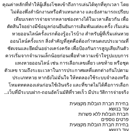
คุณค่าหลักที่ทำให้ผู้เสี่ยงโชคเข้าถึงการเล่นได้ทุกที่ทุกเวลา โดย
ไม่ต้องพึ่งสำนักงานหรือตัวแทนกลาง และยังสามารถเปรียบ
เทียบเรตการจ่ายจากหลายช่องทางได้ในเวลาเดียวกัน เพื่อ
ตัดสินใจอย่างมีข้อมูลก่อนยืนยันการเดิมพันแต่ละครั้ง เริ่มเล่น
หวยออนไลน์ครั้งแรกต้องรู้อะไรบ้าง สำหรับผู้ที่เริ่มเล่นหวย
ออนไลน์ครั้งแรก สิ่งสำคัญที่สุดคือต้องกำหนดงบประมาณที่
ชัดเจนและยึดมั่นอย่างเคร่งครัด เพื่อป้องกันการสูญเสียเกินตัว
ควรเริ่มจากจำนวนเล็กน้อยก่อนเพื่อทำความเข้าใจรูปแบบการ
แทงหวยออนไลน์ เช่น การเลือกเลขเดี่ยว เลขท้าย หรือชุด
ตัวเลข รวมถึงระยะเวลาในการประกาศผลที่แตกต่างกันไปตาม
ประเภทหวย หากยังไม่มั่นใจ ให้ทดลองใช้ระบบจำลองหรือ
โหมดทดลองเล่นก่อนใช้เงินจริง และที่ขาดไม่ได้คือการเลือก
เว็บที่มีระบบฝาก-ถอนอัตโนมัติที่รวดเร็ว มีประวัติการจ่ายจริง...
בחירת חברת הובלות מקצועית
עוד בנושא
חברת הובלות ללא פשרות
פרטים נוספים
בחירת חברת הובלות מקצועית
עוד בנושא