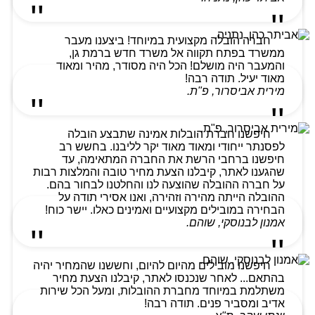
חברה הובלה מקצועית במיוחד! ביצענו מעבר
ממשרד בפתח תקווה אל משרד חדש ברמת גן,
והמעבר היה מושלם! הכל היה מסודר, מהיר ומאוד
מאוד יעיל. תודה רבה!
מירית אביסרור, פ"ת.
חיפשנו חברת הובלות אמינה שתבצע הובלה
לפסנתר ייחודי ומאוד מאוד יקר לליבנו. בחשש רב
חיפשנו ברחבי הרשת את החברה המתאימה, עד
שהגענו לאתר, קיבלנו הצעת מחיר טובה והמלצות רבות
על חברה ההובלה שהוצעה לנו והחלטנו לבחור בהם.
ההובלה הייתה מהירה וזהירה, ואנו אסירי תודה על
הבחירה במובילים מקצועיים ואמינים כאלו. יישר כוח!
אמנון לבנוסקי, שוהם.
חיפשנו מובילים מהיום להיום, וחששנו שהמחיר יהיה
בהתאם... לאחר שנכנסו לאתר, קיבלנו הצעת מחיר
משתלמת במיוחד מחברת ההובלות, ומעל הכל שירות
אדיב ומסביר פנים. תודה רבה!