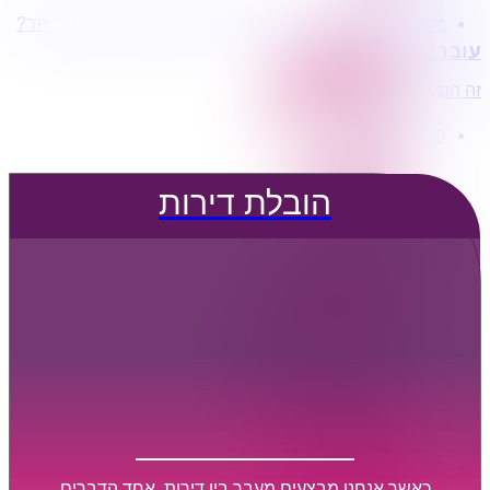
מעוניינים בשירותי הובלות מכל סוג במחירים הטובים ביותר?
הובלת דירות
עוברים דירה?
הובלה עם מנוף
הובלה עם אריזה
זה הזמן לדבר איתנו...
הובלה עם אחסנה
פרופיל החברה
קצת עלינו
טיפים להובלות
הובלת דירות
שירותים נלווים
מידע מקצועי
הובלת דירות
הובלה עם מנוף
הובלה עם אריזה
הובלה עם אחסנה
הובלות ישובים בארץ
הובלות קטנות
הובלת פריטים בודדים
הובלת מוצרי חשמל
הובלת רהיטים
הובלות מיוחדות
הובלות לעסקים
הובלות משרדים
כאשר אנחנו מבצעים מעבר בין דירות, אחד הדברים