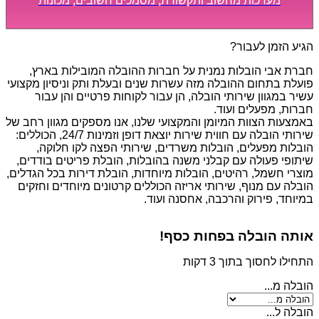
מערכות מחשוב ותקשורת, מסמכים חשובים, מכונות
מסיביות ויקרות, אשר דורשות תשומת לב מיוחדת ואריזה
קפדנית ומסודרת אשר תבטיח תהליך מעבר יעיל ומהיר.
הגיע הזמן לעבור?
חברת אבי הובלות נמנית על חברות ההובלה המובילות בארץ,
פועלת בתחום ההובלה מזה עשרות שנים ובעלת ותק וניסיון מקצועי
עשיר במגוון שירותי הובלה, הן עבור לקוחות פרטיים והן עבור
חברות, מפעלים ועוד.
באמצעות הצוות המיומן והמקצועי שלנו, אנו מספקים מגוון רחב של
שירותי הובלה עם חווית שירות יוצאת דופן וזמינות 24/7, הכוללים:
הובלות מפעלים, הובלות משרדים, שירותי הפצה לקו חלוקה,
שיתופי פעולה עם קבלני משנה בהובלות, הובלת פריטים בודדים,
מוצרי חשמל, רהיטים, הובלות מיוחדות, הובלת דירות בכל הגדלים,
הובלה עם מנוף, שירותי אריזה הכוללים קרטונים מיוחדים וחזקים
במיוחד, פירוק והרכבה, אחסנה ועוד.
אותה הובלה בפחות כסף!
התחילו לחסוך בתוך 3 דקות
הובלה מ...
הובלה ל...