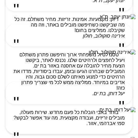
יונתן יעקב, ת"א.
דיוק. מקצועיות. אמינות. זריזות. מחיר משתלם. זה כל
מה שביקשנו כשחיפשנו מובילים באתר, וזה מה
שקיבלנו. ממליצים בחום!
אירינה סוקולוב, חולון
טסנו לטיול משפחתי ארוך וחיפשנו פתרון משתלם
ויעיל לחפצים ולרהיטים שלנו. נכנסו לאתר, ביקשנו
הצעת מחיר להובלה עם אחסנה באזור בת ים.
המובילים שבחרנו הגיעו ובזמן, עבדו ביסודיות, מדדו את
הרהיטים כדי למנוע מאיתנו לשלם סכום גבוה, והיו
אדיבים במיוחד. ממליצה ממש לכל מי שצריך פתרון
כזה!
יעל דותן, בת ים.
בוחר באבי הובלות כל פעם מחדש. שירות מעולה,
מובילים זריזים, ועבודה מקצועית. מה עוד אפשר לבקש?
סמי אברהמי, אזור.