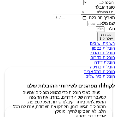
סוג ההובלה
תאריך ההובלה
שם מלא...
טלפון
כמה זה
יעלה לי?
רשימת ישובים
הובלות בצפון
הובלות במרכז
הובלות בדרום
הובלת דירה
הובלות בחיפה
הובלות בתל אביב
הובלות בירושלים
לקוחות מפרגנים לשירותי ההובלות שלנו
פניתי לאבי הובלות כדי למצוא מובילים אמינים
למעבר דירה של 4 חדרים. בחרנו את ההצעה
המשתלמת ביותר וקיבלנו שירות מעל למצופה.
המובילים הגיעו בזמן, תקתקו את העבודה, עזרו לנו מכל
הלב ולא הפסיקו לחייך. מומלץ!
אביתר כהן, נתניה.