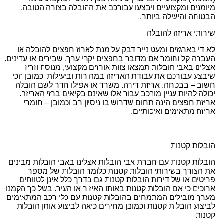
מיומנים ומקצועיים ויבצעו עבורכם את ההובלה בצורה הטובה,
הבטוחה והיעילה ביותר.
שירותי אריזה להובלה
לא די בארגזים ומעט נייר דבק על מנת לארוז חפצים להובלה או
העברה קל וחומר אם מדובר בחפצים יקרי ערך, שבירים או עדינים.
אצלינו באבי הובלות תמצאו צוות אורזים מקצועי, מנוסה וזריז
שיבצע עבורכם את עבודת האריזה במהירות וביעילות וכמובן הכי
חשוב – בבטחה. אריזת דירה, משרד או אפילו חדר לשם הובלה
יכולה להיות עניין מורכב עבור אלו שאינם בקיאים ברזי האריזה.
אריזת חפצים הינה תחום שדרוש בו ניסיון רב וכמובן – חומרי
אריזה מתאימים ואיכותיים.
הובלות קטנות
הובלות קטנות עם חברת אבי הובלות אצלינו באבי הובלות מבינים
את הצורך בשירותי הובלות קטנות כלומר הובלות של מספר
פריטים או של דירות הובלות קטנות גם בדרך כלל אינן לטווחים
ארוכים כי אם הובלות קטנות באותו האיזור או העיר. בשל כך הקמנו
מערך מובילים המתמחים בהובלות קטנות עם כלי רכב המתאימים
לביצוע הובלות קטנות וכמובן מחירים כיאה לביצוע אותן הובלות
קטנות