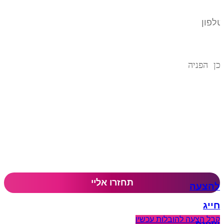
להצעה
חייג
קבל הצעה להובלות עכשיו​