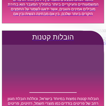
הובלות מפעלים
המשמעותיים והעיקריים ביותר בתהליך המעבר הוא בחירת
שירותי הפצה קו חלוקה
מובילים אמינים והוגנים, אשר ידאגו לשמור על החפצים
היקרים ביותר שלכם, בין אם מבחינה רגשית ובין אם
קבלני משנה הובלות
מבחינה כספית, ויספקו הובלה מהירה, בטוחה, וללא נזקים
דברו איתנו
מיותרים, אשר תקל על תהליך המעבר כמה שיותר.
0795805530
הובלות קטנות
$
0
0
עגלת קניות
הובלות קטנות נפוצות במיוחד בישראל, וכוללות הובלת מגוון
רחב של פריטים בודדים כמו מוצרי חשמל, רהיטים, פריטים