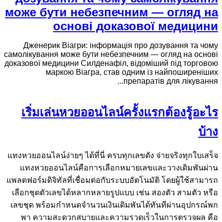
може бути небезпечним — огляд на
основі доказової медицини
Дженерик Віагри: інформація про дозування та чому
самолікування може бути небезпечним — огляд на основі
доказової медицини Силденафіл, відоміший під торговою
маркою Віагра, став одним із найпоширеніших
препаратів для лікування...
เริ่มเล่นหวยออนไลน์ครั้งแรกต้องรู้อะไร
บ้าง
แทงหวยออนไลน์ง่ายๆ ได้ที่นี่ ครบทุกเลขดัง จ่ายจริงทุกใบเสร็จ
แทงหวยออนไลน์คือการเลือกหมายเลขและวางเดิมพันผ่าน
แพลตฟอร์มดิจิทัลที่เชื่อมต่อกับระบบอัตโนมัติ โดยผู้ใช้สามารถ
เลือกชุดตัวเลขได้หลากหลายรูปแบบ เช่น สองตัว สามตัว หรือ
เลขชุด พร้อมกำหนดจำนวนเงินเดิมพันได้ทันทีผ่านอุปกรณ์พก
พา ความสะดวกสบายและความรวดเร็วในการตรวจผล คือ