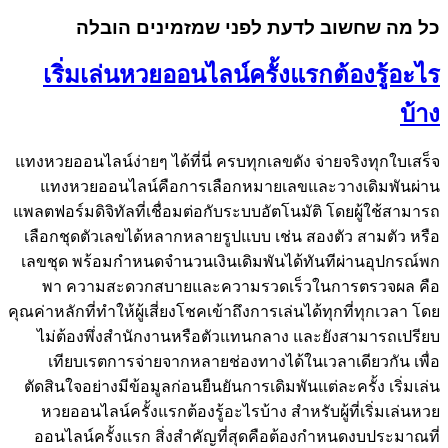
כל מה שחשוב לדעת לפני שמזמינים הובלה
เริ่มเล่นหวยออนไลน์ครั้งแรกต้องรู้อะไร
บ้าง
แทงหวยออนไลน์ง่ายๆ ได้ที่นี่ ครบทุกเลขดัง จ่ายจริงทุกใบเสร็จ
แทงหวยออนไลน์คือการเลือกหมายเลขและวางเดิมพันผ่าน
แพลตฟอร์มดิจิทัลที่เชื่อมต่อกับระบบอัตโนมัติ โดยผู้ใช้สามารถ
เลือกชุดตัวเลขได้หลากหลายรูปแบบ เช่น สองตัว สามตัว หรือ
เลขชุด พร้อมกำหนดจำนวนเงินเดิมพันได้ทันทีผ่านอุปกรณ์พก
พา ความสะดวกสบายและความรวดเร็วในการตรวจผล คือ
คุณค่าหลักที่ทำให้ผู้เสี่ยงโชคเข้าถึงการเล่นได้ทุกที่ทุกเวลา โดย
ไม่ต้องพึ่งสำนักงานหรือตัวแทนกลาง และยังสามารถเปรียบ
เทียบเรตการจ่ายจากหลายช่องทางได้ในเวลาเดียวกัน เพื่อ
ตัดสินใจอย่างมีข้อมูลก่อนยืนยันการเดิมพันแต่ละครั้ง เริ่มเล่น
หวยออนไลน์ครั้งแรกต้องรู้อะไรบ้าง สำหรับผู้ที่เริ่มเล่นหวย
ออนไลน์ครั้งแรก สิ่งสำคัญที่สุดคือต้องกำหนดงบประมาณที่