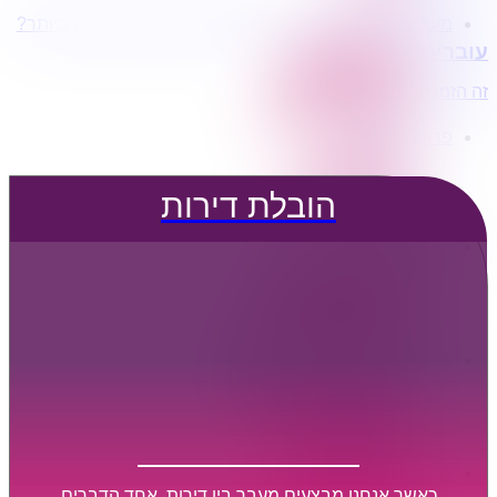
מעוניינים בשירותי הובלות מכל סוג במחירים הטובים ביותר?
הובלת דירות
עוברים דירה?
הובלה עם מנוף
הובלה עם אריזה
זה הזמן לדבר איתנו...
הובלה עם אחסנה
פרופיל החברה
קצת עלינו
טיפים להובלות
הובלת דירות
שירותים נלווים
מידע מקצועי
הובלת דירות
הובלה עם מנוף
הובלה עם אריזה
הובלה עם אחסנה
הובלות ישובים בארץ
הובלות קטנות
הובלת פריטים בודדים
הובלת מוצרי חשמל
הובלת רהיטים
הובלות מיוחדות
הובלות לעסקים
הובלות משרדים
כאשר אנחנו מבצעים מעבר בין דירות, אחד הדברים