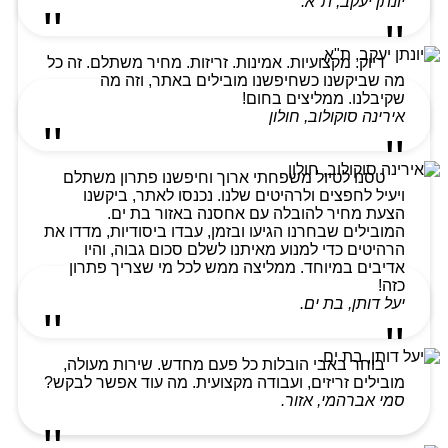
יונתן יעקב, ת"א.
דיוק. מקצועיות. אמינות. זריזות. מחיר משתלם. זה כל
מה שביקשנו כשחיפשנו מובילים באתר, וזה מה
שקיבלנו. ממליצים בחום!
אירינה סוקולוב, חולון
טסנו לטיול משפחתי ארוך וחיפשנו פתרון משתלם
ויעיל לחפצים ולרהיטים שלנו. נכנסו לאתר, ביקשנו
הצעת מחיר להובלה עם אחסנה באזור בת ים.
המובילים שבחרנו הגיעו ובזמן, עבדו ביסודיות, מדדו את
הרהיטים כדי למנוע מאיתנו לשלם סכום גבוה, והיו
אדיבים במיוחד. ממליצה ממש לכל מי שצריך פתרון
כזה!
יעל דותן, בת ים.
בוחר באבי הובלות כל פעם מחדש. שירות מעולה,
מובילים זריזים, ועבודה מקצועית. מה עוד אפשר לבקש?
סמי אברהמי, אזור.