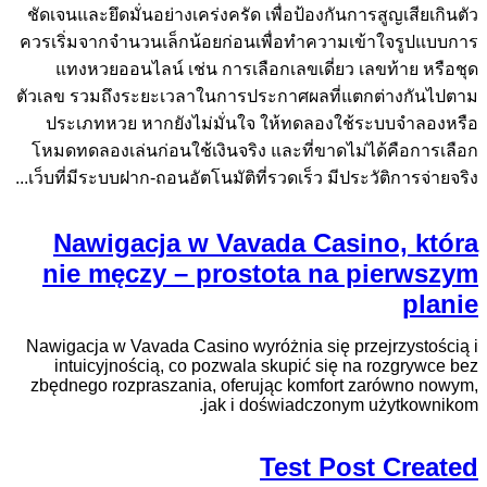
ชัดเจนและยึดมั่นอย่างเคร่งครัด เพื่อป้องกันการสูญเสียเกินตัว
ควรเริ่มจากจำนวนเล็กน้อยก่อนเพื่อทำความเข้าใจรูปแบบการ
แทงหวยออนไลน์ เช่น การเลือกเลขเดี่ยว เลขท้าย หรือชุด
ตัวเลข รวมถึงระยะเวลาในการประกาศผลที่แตกต่างกันไปตาม
ประเภทหวย หากยังไม่มั่นใจ ให้ทดลองใช้ระบบจำลองหรือ
โหมดทดลองเล่นก่อนใช้เงินจริง และที่ขาดไม่ได้คือการเลือก
เว็บที่มีระบบฝาก-ถอนอัตโนมัติที่รวดเร็ว มีประวัติการจ่ายจริง...
Nawigacja w Vavada Casino, która
nie męczy – prostota na pierwszym
planie
Nawigacja w Vavada Casino wyróżnia się przejrzystością i
intuicyjnością, co pozwala skupić się na rozgrywce bez
zbędnego rozpraszania, oferując komfort zarówno nowym,
jak i doświadczonym użytkownikom.
Test Post Created