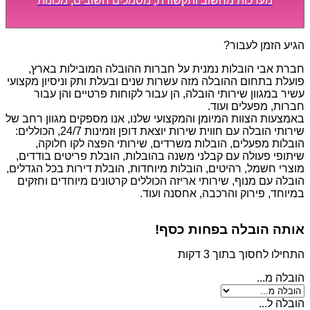
מערכות מחשוב ותקשורת, מסמכים חשובים, מכונות
מסיביות ויקרות, אשר דורשות תשומת לב מיוחדת ואריזה
קפדנית ומסודרת אשר תבטיח תהליך מעבר יעיל ומהיר.
הגיע הזמן לעבור?
חברת אבי הובלות נמנית על חברות ההובלה המובילות בארץ,
פועלת בתחום ההובלה מזה עשרות שנים ובעלת ותק וניסיון מקצועי
עשיר במגוון שירותי הובלה, הן עבור לקוחות פרטיים והן עבור
חברות, מפעלים ועוד.
באמצעות הצוות המיומן והמקצועי שלנו, אנו מספקים מגוון רחב של
שירותי הובלה עם חווית שירות יוצאת דופן וזמינות 24/7, הכוללים:
הובלות מפעלים, הובלות משרדים, שירותי הפצה לקו חלוקה,
שיתופי פעולה עם קבלני משנה בהובלות, הובלת פריטים בודדים,
מוצרי חשמל, רהיטים, הובלות מיוחדות, הובלת דירות בכל הגדלים,
הובלה עם מנוף, שירותי אריזה הכוללים קרטונים מיוחדים וחזקים
במיוחד, פירוק והרכבה, אחסנה ועוד.
אותה הובלה בפחות כסף!
התחילו לחסוך בתוך 3 דקות
הובלה מ...
הובלה ל...