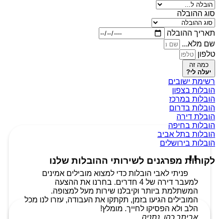
סוג ההובלה
תאריך ההובלה
שם מלא...
טלפון
כמה זה
יעלה לי?
רשימת ישובים
הובלות בצפון
הובלות במרכז
הובלות בדרום
הובלת דירה
הובלות בחיפה
הובלות בתל אביב
הובלות בירושלים
לקוחות מפרגנים לשירותי ההובלות שלנו
פניתי לאבי הובלות כדי למצוא מובילים אמינים
למעבר דירה של 4 חדרים. בחרנו את ההצעה
המשתלמת ביותר וקיבלנו שירות מעל למצופה.
המובילים הגיעו בזמן, תקתקו את העבודה, עזרו לנו מכל
הלב ולא הפסיקו לחייך. מומלץ!
אביתר כהן, נתניה.