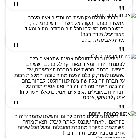
חברה הובלה מקצועית במיוחד! ביצענו מעבר
ממשרד בפתח תקווה אל משרד חדש ברמת גן,
והמעבר היה מושלם! הכל היה מסודר, מהיר ומאוד
מאוד יעיל. תודה רבה!
מירית אביסרור, פ"ת.
חיפשנו חברת הובלות אמינה שתבצע הובלה
לפסנתר ייחודי ומאוד מאוד יקר לליבנו. בחשש רב
חיפשנו ברחבי הרשת את החברה המתאימה, עד
שהגענו לאתר, קיבלנו הצעת מחיר טובה והמלצות רבות
על חברה ההובלה שהוצעה לנו והחלטנו לבחור בהם.
ההובלה הייתה מהירה וזהירה, ואנו אסירי תודה על
הבחירה במובילים מקצועיים ואמינים כאלו. יישר כוח!
אמנון לבנוסקי, שוהם.
חיפשנו מובילים מהיום להיום, וחששנו שהמחיר יהיה
בהתאם... לאחר שנכנסו לאתר, קיבלנו הצעת מחיר
משתלמת במיוחד מחברת ההובלות, ומעל הכל שירות
אדיב ומסביר פנים. תודה רבה!