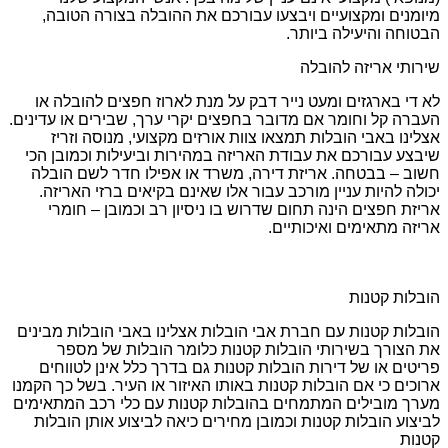
מיומנים ומקצועיים ויבצעו עבורכם את ההובלה בצורה הטובה,
הבטוחה והיעילה ביותר.
שירותי אריזה להובלה
לא די בארגזים ומעט נייר דבק על מנת לארוז חפצים להובלה או
העברה קל וחומר אם מדובר בחפצים יקרי ערך, שבירים או עדינים.
אצלינו באבי הובלות תמצאו צוות אורזים מקצועי, מנוסה וזריז
שיבצע עבורכם את עבודת האריזה במהירות וביעילות וכמובן הכי
חשוב – בבטחה. אריזת דירה, משרד או אפילו חדר לשם הובלה
יכולה להיות עניין מורכב עבור אלו שאינם בקיאים ברזי האריזה.
אריזת חפצים הינה תחום שדרוש בו ניסיון רב וכמובן – חומרי
אריזה מתאימים ואיכותיים.
הובלות קטנות
הובלות קטנות עם חברת אבי הובלות אצלינו באבי הובלות מבינים
את הצורך בשירותי הובלות קטנות כלומר הובלות של מספר
פריטים או של דירות הובלות קטנות גם בדרך כלל אינן לטווחים
ארוכים כי אם הובלות קטנות באותו האיזור או העיר. בשל כך הקמנו
מערך מובילים המתמחים בהובלות קטנות עם כלי רכב המתאימים
לביצוע הובלות קטנות וכמובן מחירים כיאה לביצוע אותן הובלות
קטנות