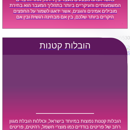
הובלות מפעלים
המשמעותיים והעיקריים ביותר בתהליך המעבר הוא בחירת
שירותי הפצה קו חלוקה
מובילים אמינים והוגנים, אשר ידאגו לשמור על החפצים
היקרים ביותר שלכם, בין אם מבחינה רגשית ובין אם
קבלני משנה הובלות
מבחינה כספית, ויספקו הובלה מהירה, בטוחה, וללא נזקים
דברו איתנו
מיותרים, אשר תקל על תהליך המעבר כמה שיותר.
0795805530
הובלות קטנות
$
0
0
עגלת קניות
הובלות קטנות נפוצות במיוחד בישראל, וכוללות הובלת מגוון
רחב של פריטים בודדים כמו מוצרי חשמל, רהיטים, פריטים