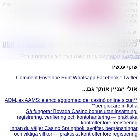
בכל עונות השנה אנחנו באבי
הובלות דירה
עומדים לשירותכם. שום
הובלות מפעלים
מזג אוויר לא יעצור אותנו מלבצע עבורכם
הובלות דירה
מהירות,
שירותי הפצה קו חלוקה
פשוטות ובטיחותיות. מוזמנים להתקשר בכל עת, ונשמח להקל
קבלני משנה הובלות
עליכם את משימת הובלת דירה.
דברו איתנו
יש לכם שאלות בנוגע ל
הובלות
?
0795805530
להזמנת הובלות דירה, חייגו
050-7733388
$
0
0
עגלת קניות
שתף עכשיו
Comment
Envelope
Print
Whatsapp
Facebook-f
Twitter
אולי יעניין אותך גם...
**ADM, ex AAMS: elenco aggiornato dei casinò online sicuri
per giocare in Italia**
Så fungerar Bovada Casino bonus utan insättning:
registrering, verifiering och kontohantering — praktiska
kontroller före registrering
Innan du väljer Casino Springbok: avgifter, begränsningar
och viktiga villkor — praktiska kontroller före registrering