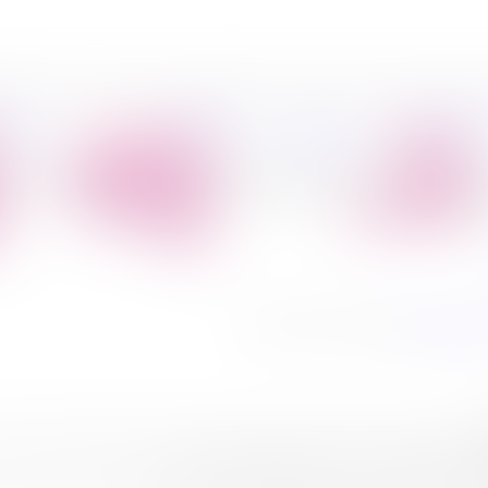
ח תוהים מה השירות הזה כולל. נשמח לעבור איתכם על כל מה שעלי
פיל החברה
מידע
הובלת דירות
הובלות
קצת עלינו
מקצועי
הובלה עם מנוף
טיפים
הובלה עם אריזה
 מקצועית ואמינה, אתם יודעים שתהנו משירות מקצועי וממגוון רח
להובלות
הובלה עם אחסנה
תכולה תעבור במהירות וביעילות למשכנכם החדש. אנחנו באבי הובלות 
תעסקות רבים.
שירותים נלווים
הובלות ישובים
בארץ
בלות קטנות
והובלות דירות גדולות.