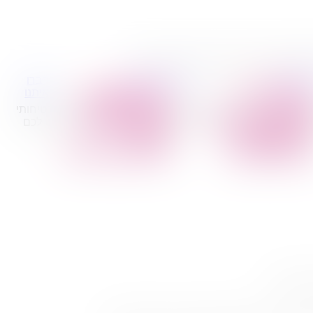
כם לצפות לו ולדעת מראש, במאמר הבא.
 קטנות
הובלות לעסקים
דברו
הובלת פריטים
הובלות משרדים
איתנו
בודדים
הובלות מפעלים
ב של פתרונות משלימים שיהפכו את מעבר הדירה שלכם לבטיחותי
הובלת מוצרי חשמל
שירותי הפצה קו
נשמח לסייע לכם עם הצוות המקצועי והמיומן שלנו, שיעזור לכם
הובלת רהיטים
חלוקה
הובלות מיוחדות
קבלני משנה הובלות