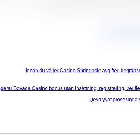
050-77333
Innan du väljer Casino Springbok: avgifter, begränsni
gerar Bovada Casino bonus utan insättning: registrering, verifie
Qeydiyyat prosesində s