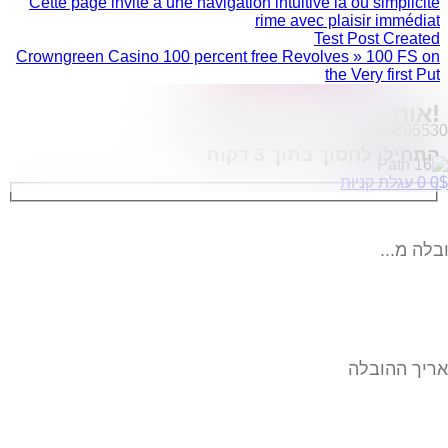
Cette page invite à une navigation intuitive là où simplicité
הובלות מפעלים
rime avec plaisir immédiat
Test Post Created
שירותי הפצה קו חלוקה
Crowngreen Casino 100 percent free Revolves » 100 FS on
קבלני משנה הובלות
the Very first Put
דברו איתנו
!אותה הובלה בפחות כסף
0795805530
התחילו לחסוך בתוך 3 דקות
$
0
0
עגלת קניות